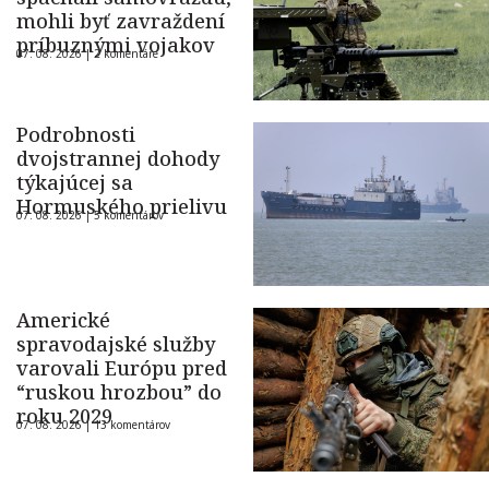
mohli byť zavraždení
príbuznými vojakov
07. 08. 2026 |
2 komentáre
Podrobnosti
dvojstrannej dohody
týkajúcej sa
Hormuského prielivu
07. 08. 2026 |
5 komentárov
Americké
spravodajské služby
varovali Európu pred
“ruskou hrozbou” do
roku 2029
07. 08. 2026 |
13 komentárov