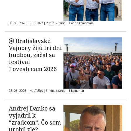
08. 08. 2026
|
REGIÓNY
|
2 min. čítania
|
Žiadne komentáre
Bratislavské
Vajnory žijú tri dni
hudbou, začal sa
festival
Lovestream 2026
08. 08. 2026
|
KULTÚRA
|
3 min. čítania
|
1 komentár
Andrej Danko sa
vyjadril k
“zradcom”. Čo som
urobil zle?