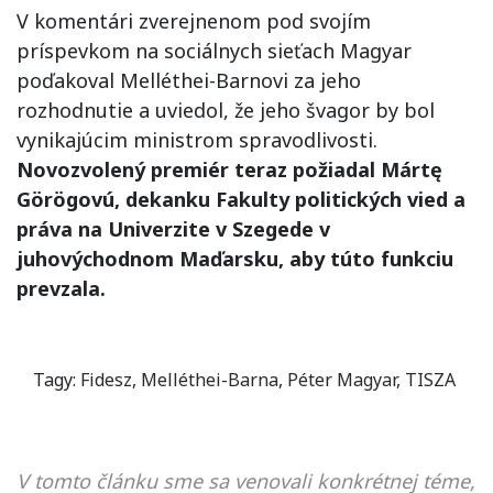
V komentári zverejnenom pod svojím
príspevkom na sociálnych sieťach Magyar
poďakoval Melléthei-Barnovi za jeho
rozhodnutie a uviedol, že jeho švagor by bol
vynikajúcim ministrom spravodlivosti.
Novozvolený premiér teraz požiadal Mártę
Görögovú, dekanku Fakulty politických vied a
práva na Univerzite v Szegede v
juhovýchodnom Maďarsku, aby túto funkciu
prevzala.
Tagy:
Fidesz
,
Melléthei-Barna
,
Péter Magyar
,
TISZA
V tomto článku sme sa venovali konkrétnej téme,