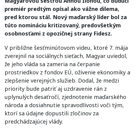
Magyarovou sestrou Annou Ilonou, čo budúci
premiér predtým opísal ako vážne dilema,
pred ktorou stál. Nový maďarský líder bol za
túto nomináciu kritizovaný, predovšetkým
osobnosťami z opozičnej strany Fidesz.
V približne šesťminútovom videu, ktoré 7. mája
zverejnil na sociálnych sieťach, Magyar uviedol,
že jeho vláda sa zameria na čerpanie
prostriedkov z fondov EÚ, oživenie ekonomiky a
zlepšenie verejných služieb. Dodal, že medzi
priority bude patriť aj uzdravenie rán z
uplynulých desaťročí, zjednotenie maďarského
národa a dosiahnutie spravodlivosti voči tým,
ktorí sa údajne dopustili zločinov za
predchádzajúcej vlády.