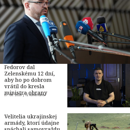
Fedorov dal
Zelenskému 12 dní,
aby ho po dobrom
vrátil do kresla
ministra obrany
07. 08. 2026 |
12 komentárov
Velitelia ukrajinskej
armády, ktorí údajne
spáchali samovraždu,