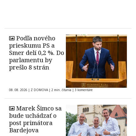
Podľa nového
prieskumu PS a
Smer delí 0,2 %. Do
parlamentu by
prešlo 8 strán
08. 08. 2026
|
Z DOMOVA
|
2 min. čítania
|
3 komentáre
Marek Šimco sa
bude uchádzať o
post primátora
Bardejova