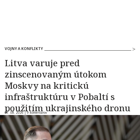
VOJNY A KONFLIKTY
Litva varuje pred
zinscenovaným útokom
Moskvy na kritickú
infraštruktúru v Pobaltí s
použitím ukrajinského dronu
07. 08. 2026 |
9 komentárov