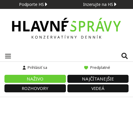
Podporte HS
Inzerujte na HS
Prihlásiť sa
Predplatné
NAŽIVO
NAJČÍTANEJŠIE
ROZHOVORY
VIDEÁ