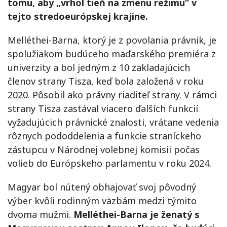
tomu, aby „vrhol tieň na zmenu režimu“ v
tejto stredoeurópskej krajine.
Melléthei-Barna, ktorý je z povolania právnik, je
spolužiakom budúceho maďarského premiéra z
univerzity a bol jedným z 10 zakladajúcich
členov strany Tisza, keď bola založená v roku
2020. Pôsobil ako právny riaditeľ strany. V rámci
strany Tisza zastával viacero ďalších funkcií
vyžadujúcich právnické znalosti, vrátane vedenia
rôznych pododdelenia a funkcie straníckeho
zástupcu v Národnej volebnej komisii počas
volieb do Európskeho parlamentu v roku 2024.
Magyar bol nútený obhajovať svoj pôvodný
výber kvôli rodinným väzbám medzi týmito
dvoma mužmi.
Melléthei-Barna je ženatý s