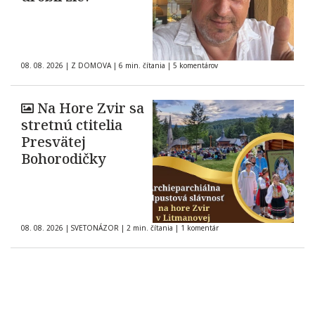
08. 08. 2026
|
Z DOMOVA
|
6 min. čítania
|
5 komentárov
Na Hore Zvir sa
stretnú ctitelia
Presvätej
Bohorodičky
08. 08. 2026
|
SVETONÁZOR
|
2 min. čítania
|
1 komentár