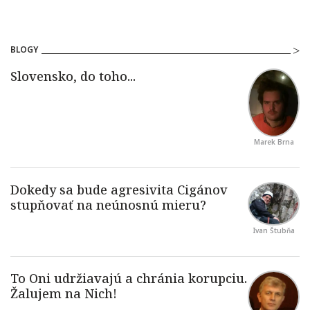
BLOGY
Marek Brna
Ivan Štubňa