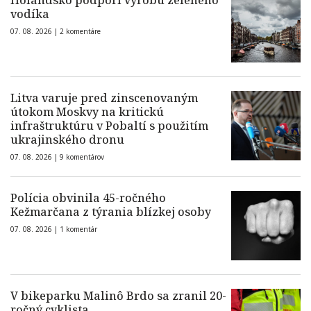
Holandsko podporí výrobu zeleného
vodíka
07. 08. 2026 |
2 komentáre
Litva varuje pred zinscenovaným
útokom Moskvy na kritickú
infraštruktúru v Pobaltí s použitím
ukrajinského dronu
07. 08. 2026 |
9 komentárov
Polícia obvinila 45-ročného
Kežmarčana z týrania blízkej osoby
07. 08. 2026 |
1 komentár
V bikeparku Malinô Brdo sa zranil 20-
ročný cyklista