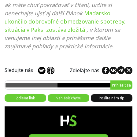
ak máte chuť pokračovať v čítaní, určite si
nenechajte ujsť aj ďalší článok
Maďarsko
ukončilo dobrovoľné obmedzovanie spotreby,
situácia v Paksi zostáva zložitá
, v ktorom sa
venujeme inej oblasti a prinášame ďalšie
zaujímavé pohľady a praktické informácie.
Sledujte nás
Zdieľajte nás
Prihlásiť sa
Zdieľať link
Nahlásiť chybu
Pošlite nám tip