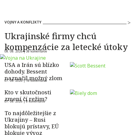
VOJNY A KONFLIKTY
Ukrajinské firmy chcú
kompenzácie za letecké útoky
08. 08. 2026 |
38 komentárov
USA a Irán sú blízko
dohody. Bessent
naznačil možný zlom
07. 08. 2026 |
18 komentárov
Kto v skutočnosti
zmení čí režim?
07. 08. 2026 |
8 komentárov
To najdôležitejšie z
Ukrajiny – Rusi
blokujú prístavy, EÚ
blokuje vývoz