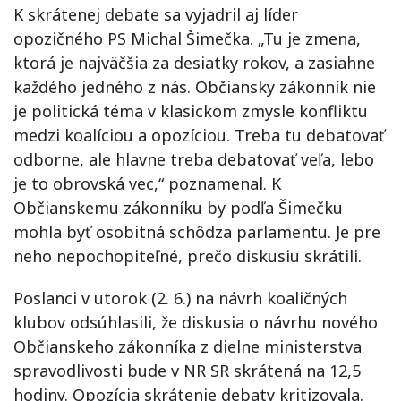
K skrátenej debate sa vyjadril aj líder
opozičného PS Michal Šimečka. „Tu je zmena,
ktorá je najväčšia za desiatky rokov, a zasiahne
každého jedného z nás. Občiansky zákonník nie
je politická téma v klasickom zmysle konfliktu
medzi koalíciou a opozíciou. Treba tu debatovať
odborne, ale hlavne treba debatovať veľa, lebo
je to obrovská vec,“ poznamenal. K
Občianskemu zákonníku by podľa Šimečku
mohla byť osobitná schôdza parlamentu. Je pre
neho nepochopiteľné, prečo diskusiu skrátili.
Poslanci v utorok (2. 6.) na návrh koaličných
klubov odsúhlasili, že diskusia o návrhu nového
Občianskeho zákonníka z dielne ministerstva
spravodlivosti bude v NR SR skrátená na 12,5
hodiny. Opozícia skrátenie debaty kritizovala.