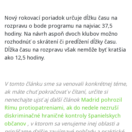
Nový rokovací poriadok určuje dĺžku času na
rozpravu o bode programu na najviac 37,5
hodiny. Na návrh aspoň dvoch klubov možno
rozhodnúť o skrátení či predĺžení dĺžky času.
Dĺžka času na rozpravu však nemôže byť kratšia
ako 12,5 hodiny.
V tomto článku sme sa venovali konkrétnej téme,
ak máte chuť pokračovať v čítaní, určite si
nenechajte ujsť aj ďalší článok
Madrid pohrozil
Rímu protiopatreniami, ak do nedele nezruší
diskriminačné hraničné kontroly španielskych
občanov
, v ktorom sa venujeme inej oblasti a
prinášame ďalšie zaujímavé pohľady a praktické