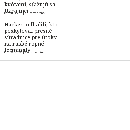
kvótami, sťažujú sa
Ukrajinci
07. 08. 2026 |
26 komentárov
Hackeri odhalili, kto
poskytoval presné
súradnice pre útoky
na ruské ropné
terminály
07. 08. 2026 |
69 komentárov