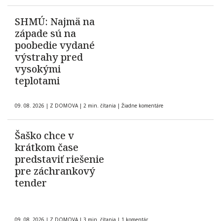
SHMÚ: Najmä na
západe sú na
poobedie vydané
výstrahy pred
vysokými
teplotami
09. 08. 2026
|
Z DOMOVA
|
2 min. čítania
|
Žiadne komentáre
Šaško chce v
krátkom čase
predstaviť riešenie
pre záchrankový
tender
09. 08. 2026
|
Z DOMOVA
|
3 min. čítania
|
1 komentár