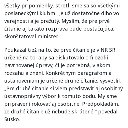
všetky pripomienky, stretli sme sa so všetkými
poslaneckými klubmi. Je už dostatočne dlho vo
verejnosti a je prežutý. Myslím, že pre prvé
čítanie aj takáto rozprava bude postačujúca,“
skonštatoval minister.
Poukázal tiež na to, že prvé čítanie je v NR SR
určené na to, aby sa diskutovalo o filozofii
navrhovanej úpravy, či je potrebná, v akom
rozsahu a znení. Konkrétnym paragrafom a
ustanoveniam je určené druhé čítanie, vysvetlil.
„Pre druhé čítanie si viem predstaviť aj osobitný
ústavnoprávny výbor k tomuto bodu. My sme
pripravení rokovať aj osobitne. Predpokladám,
že druhé čítanie už nebude skrátené,“ povedal
Susko.