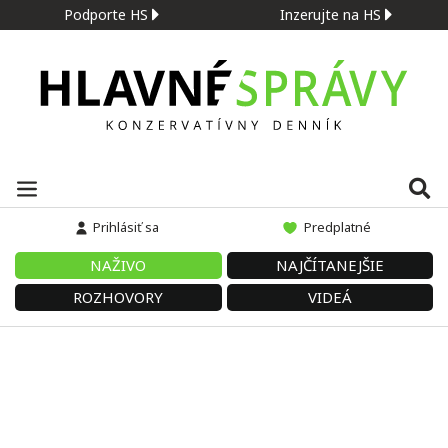
Podporte HS
Inzerujte na HS
Prihlásiť sa
Predplatné
NAŽIVO
NAJČÍTANEJŠIE
ROZHOVORY
VIDEÁ