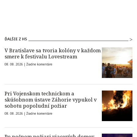
ĎALŠIE Z HS
V Bratislave sa tvoria kolóny v každom
smere k festivalu Lovestream
08. 08. 2026 |
Žiadne komentáre
Pri Vojenskom technickom a
skúšobnom ústave Záhorie vypukol v
sobotu popoludní požiar
08. 08. 2026 |
Žiadne komentáre
Po nočnom požiari viacerých domov