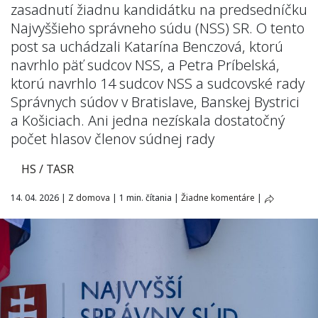
zasadnutí žiadnu kandidátku na predsedníčku
Najvyššieho správneho súdu (NSS) SR. O tento
post sa uchádzali Katarína Benczová, ktorú
navrhlo päť sudcov NSS, a Petra Príbelská,
ktorú navrhlo 14 sudcov NSS a sudcovské rady
Správnych súdov v Bratislave, Banskej Bystrici
a Košiciach. Ani jedna nezískala dostatočný
počet hlasov členov súdnej rady
HS / TASR
14. 04. 2026
|
Z domova
|
1 min. čítania
|
Žiadne komentáre
|