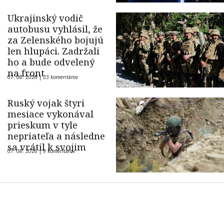
Ukrajinský vodič
autobusu vyhlásil, že
za Zelenského bojujú
len hlupáci. Zadržali
ho a bude odvelený
na front
07. 08. 2026 |
23 komentárov
Ruský vojak štyri
mesiace vykonával
prieskum v tyle
nepriateľa a následne
sa vrátil k svojim
07. 08. 2026 |
9 komentárov