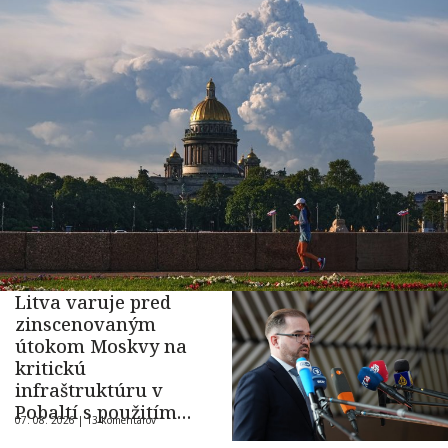
Litva varuje pred
zinscenovaným
útokom Moskvy na
kritickú
infraštruktúru v
Pobaltí s použitím
07. 08. 2026 |
13 komentárov
ukrajinského dronu