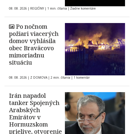
08. 08. 2026
|
REGIÓNY
|
1 min. čítania
|
Žiadne komentáre
Po nočnom
požiari viacerých
domov vyhlásila
obec Braväcovo
mimoriadnu
situáciu
08. 08. 2026
|
Z DOMOVA
|
2 min. čítania
|
1 komentár
Irán napadol
tanker Spojených
Arabských
Emirátov v
Hormuzskom
prielive, otvorenie