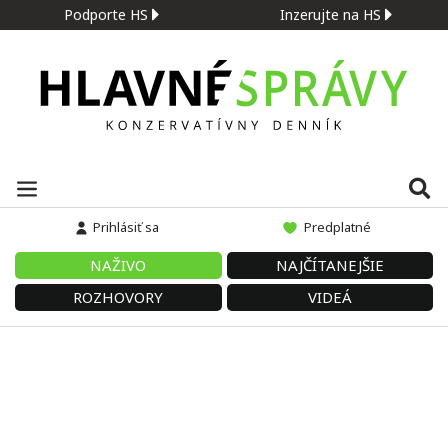
Podporte HS
Inzerujte na HS
Prihlásiť sa
Predplatné
NAŽIVO
NAJČÍTANEJŠIE
ROZHOVORY
VIDEÁ