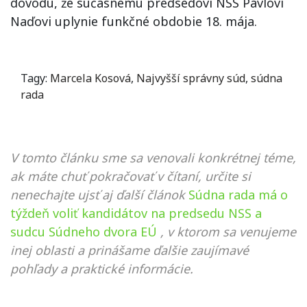
dôvodu, že súčasnému predsedovi NSS Pavlovi
Naďovi uplynie funkčné obdobie 18. mája.
Tagy:
Marcela Kosová
,
Najvyšší správny súd
,
súdna
rada
V tomto článku sme sa venovali konkrétnej téme,
ak máte chuť pokračovať v čítaní, určite si
nenechajte ujsť aj ďalší článok
Súdna rada má o
týždeň voliť kandidátov na predsedu NSS a
sudcu Súdneho dvora EÚ
, v ktorom sa venujeme
inej oblasti a prinášame ďalšie zaujímavé
pohľady a praktické informácie.