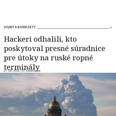
VOJNY A KONFLIKTY
Hackeri odhalili, kto
poskytoval presné súradnice
pre útoky na ruské ropné
terminály
07. 08. 2026 |
67 komentárov