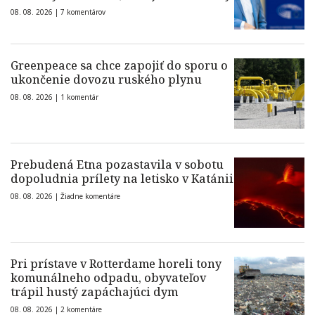
08. 08. 2026 |
7 komentárov
Greenpeace sa chce zapojiť do sporu o
ukončenie dovozu ruského plynu
08. 08. 2026 |
1 komentár
Prebudená Etna pozastavila v sobotu
dopoludnia prílety na letisko v Katánii
08. 08. 2026 |
Žiadne komentáre
Pri prístave v Rotterdame horeli tony
komunálneho odpadu, obyvateľov
trápil hustý zapáchajúci dym
08. 08. 2026 |
2 komentáre