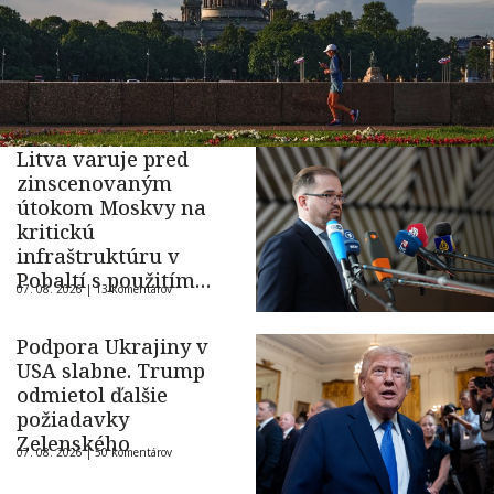
Litva varuje pred
zinscenovaným
útokom Moskvy na
kritickú
infraštruktúru v
Pobaltí s použitím
07. 08. 2026 |
13 komentárov
ukrajinského dronu
Podpora Ukrajiny v
USA slabne. Trump
odmietol ďalšie
požiadavky
Zelenského
07. 08. 2026 |
50 komentárov