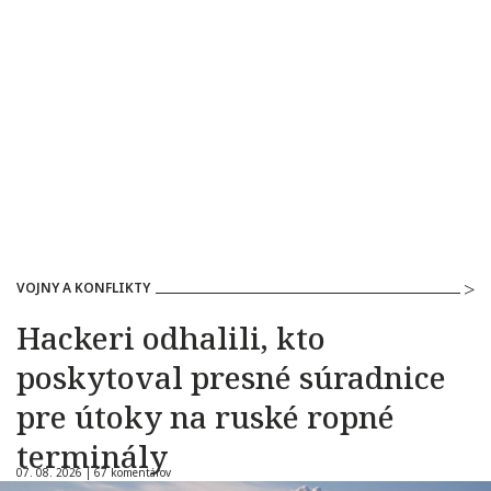
VOJNY A KONFLIKTY
Hackeri odhalili, kto
poskytoval presné súradnice
pre útoky na ruské ropné
terminály
07. 08. 2026 |
67 komentárov