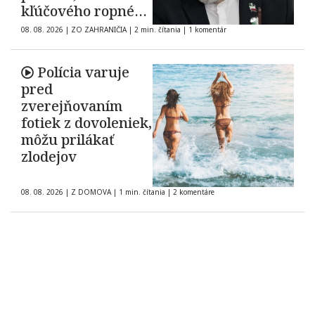
kľúčového ropného
koridoru ostáva
08. 08. 2026
|
ZO ZAHRANIČIA
|
2 min. čítania
|
1 komentár
neisté
Polícia varuje
pred
zverejňovaním
fotiek z dovoleniek,
môžu prilákať
zlodejov
08. 08. 2026
|
Z DOMOVA
|
1 min. čítania
|
2 komentáre