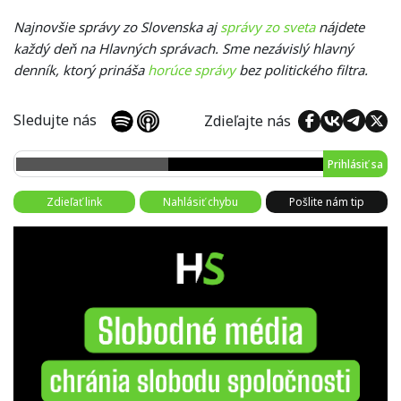
Najnovšie správy zo Slovenska aj
správy zo sveta
nájdete
každý deň na Hlavných správach. Sme nezávislý hlavný
denník, ktorý prináša
horúce správy
bez politického filtra.
Sledujte nás
Zdieľajte nás
Prihlásiť sa
Zdieľať link
Nahlásiť chybu
Pošlite nám tip