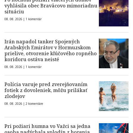
vyhlásila obec Braväcovo mimoriadnu
situáciu
08. 08. 2026 |
1 komentár
Irán napadol tanker Spojených
Arabských Emirátov v Hormuzskom
prielive, otvorenie kľúčového ropného
koridoru ostáva neisté
08. 08. 2026 |
1 komentár
Polícia varuje pred zverejňovaním
fotiek z dovoleniek, môžu prilákať
zlodejov
08. 08. 2026 |
2 komentáre
Pri požiari humna vo Važci sa jedna
osoba nadýchala splodín z horenia