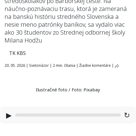
stredoškolákov po Barborskej ceste. Na
náučno-poznávaciu trasu, ktorá je zameraná
na banskú históriu stredného Slovenska a
nesie meno patrónky baníkov, sa vydalo viac
ako 30 študentov zo Strednej odbornej školy
Milana Hodžu
TK KBS
20. 05. 2026
|
Svetonázor
|
2 min. čítania
|
Žiadne komentáre
|
Ilustračné foto / Foto: Pixabay
▶
↻