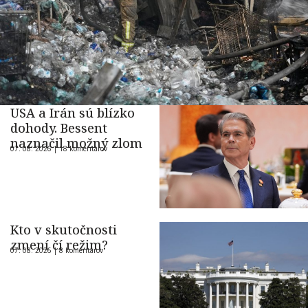
USA a Irán sú blízko
dohody. Bessent
naznačil možný zlom
07. 08. 2026 |
18 komentárov
Kto v skutočnosti
zmení čí režim?
07. 08. 2026 |
8 komentárov