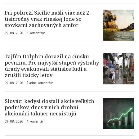
Pri pobreží Sicílie našli viac než 2-
tisícročný vrak rímskej lode so
stovkami zachovaných amfor
09. 08. 2026 |
3 komentáre
Tajfún Dolphin dorazil na čínsku
pevninu. Pre najvyšší stupeň výstrahy
úrady evakuovali státisíce ľudí a
zrušili tisícky letov
09. 08. 2026 |
Žiadne komentáre
Slováci kedysi dostali akcie veľkých
podnikov, dnes v nich drobní
akcionári takmer neexistujú
09. 08. 2026 |
1 komentár