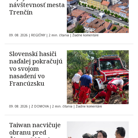
návštevnosť mesta
Trenčín
09. 08. 2026
|
REGIÓNY
|
2 min. čítania
|
Žiadne komentáre
Slovenskí hasiči
naďalej pokračujú
vo svojom
nasadení vo
Francúzsku
09. 08. 2026
|
Z DOMOVA
|
2 min. čítania
|
Žiadne komentáre
Taiwan nacvičuje
obranu pred