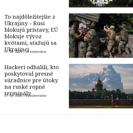
To najdôležitejšie z
Ukrajiny – Rusi
blokujú prístavy, EÚ
blokuje vývoz
kvótami, sťažujú sa
Ukrajinci
07. 08. 2026 |
26 komentárov
Hackeri odhalili, kto
poskytoval presné
súradnice pre útoky
na ruské ropné
terminály
07. 08. 2026 |
69 komentárov