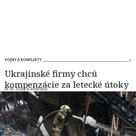
VOJNY A KONFLIKTY
Ukrajinské firmy chcú
kompenzácie za letecké útoky
08. 08. 2026 |
42 komentárov