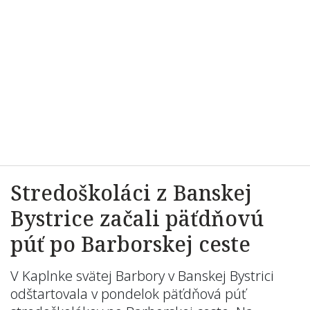
Stredoškoláci z Banskej
Bystrice začali päťdňovú
púť po Barborskej ceste
V Kaplnke svätej Barbory v Banskej Bystrici
odštartovala v pondelok päťdňová púť