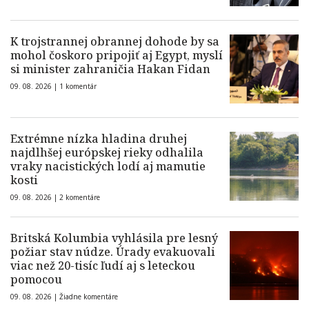
K trojstrannej obrannej dohode by sa
mohol čoskoro pripojiť aj Egypt, myslí
si minister zahraničia Hakan Fidan
09. 08. 2026 |
1 komentár
Extrémne nízka hladina druhej
najdlhšej európskej rieky odhalila
vraky nacistických lodí aj mamutie
kosti
09. 08. 2026 |
2 komentáre
Britská Kolumbia vyhlásila pre lesný
požiar stav núdze. Úrady evakuovali
viac než 20-tisíc ľudí aj s leteckou
pomocou
09. 08. 2026 |
Žiadne komentáre