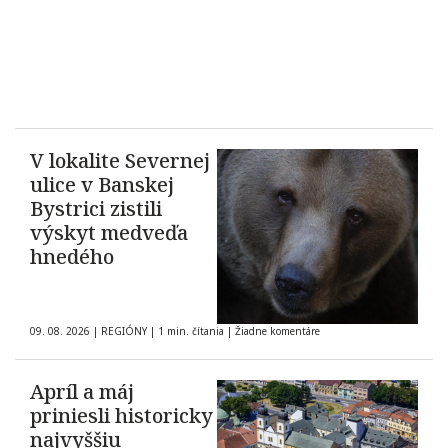
V lokalite Severnej
ulice v Banskej
Bystrici zistili
výskyt medveďa
hnedého
09. 08. 2026
|
REGIÓNY
|
1 min. čítania
|
Žiadne komentáre
Apríl a máj
priniesli historicky
najvyššiu