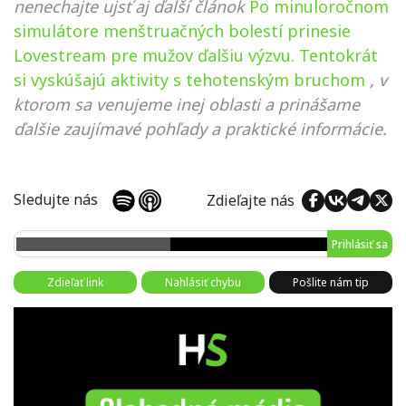
nenechajte ujsť aj ďalší článok
Po minuloročnom
simulátore menštruačných bolestí prinesie
Lovestream pre mužov ďalšiu výzvu. Tentokrát
si vyskúšajú aktivity s tehotenským bruchom
, v
ktorom sa venujeme inej oblasti a prinášame
ďalšie zaujímavé pohľady a praktické informácie.
Sledujte nás
Zdieľajte nás
Prihlásiť sa
Zdieľať link
Nahlásiť chybu
Pošlite nám tip