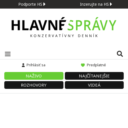
Podporte HS
Inzerujte na HS
Prihlásiť sa
Predplatné
NAŽIVO
NAJČÍTANEJŠIE
ROZHOVORY
VIDEÁ