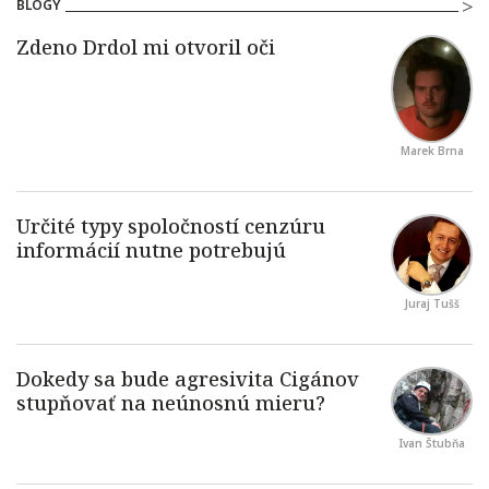
BLOGY
Marek Brna
Juraj Tušš
Ivan Štubňa