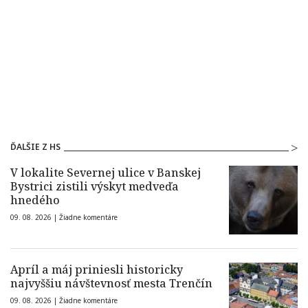
ĎALŠIE Z HS
V lokalite Severnej ulice v Banskej
Bystrici zistili výskyt medveďa
hnedého
09. 08. 2026 |
Žiadne komentáre
Apríl a máj priniesli historicky
najvyššiu návštevnosť mesta Trenčín
09. 08. 2026 |
Žiadne komentáre