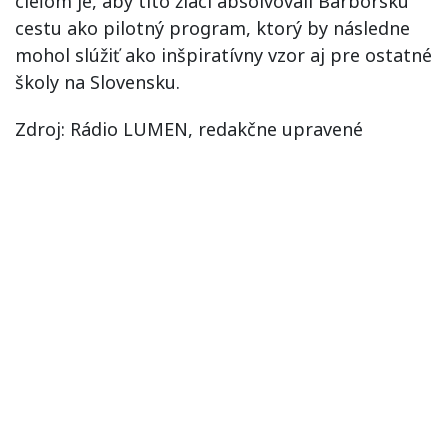
cieľom je, aby títo žiaci absolvovali Barborskú
cestu ako pilotný program, ktorý by následne
mohol slúžiť ako inšpiratívny vzor aj pre ostatné
školy na Slovensku.
Zdroj: Rádio LUMEN, redakčne upravené