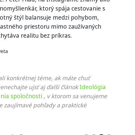
ľnomyšlienkár, ktorý spája cestovanie s
votný štýl balansuje medzi pohybom,
lastného priestoru mimo zaužívaných
chytáva realitu bez príkras.
veta
li konkrétnej téme, ak máte chuť
nenechajte ujsť aj ďalší článok
Ideológia
ania spoločnosti
, v ktorom sa venujeme
ie zaujímavé pohľady a praktické