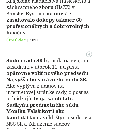
Krajského riaditeľstva Hasičského a
záchranného zboru (HaZZ) v
Banskej Bystrici,
na mieste
zasahovalo dokopy takmer 60
profesionálnych a dobrovoľných
hasičov.
Čítať viac
|
10:11
Súdna rada SR
by mala na svojom
zasadnutí v utorok 11. augusta
opätovne voliť nového predsedu
Najvyššieho správneho súdu SR.
Ako vyplýva z údajov na
internetovej stránke rady, o post sa
uchádzajú
dvaja kandidáti.
Sudkyňu predmetného súdu
Moniku Valašikovú ako
kandidátku
navrhli štyria sudcovia
NSS SR a Združenie sudcov