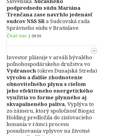
Slovenska.
Súčasného
podpredsedu súdu Mariána
Trenčana zase navrhlo jedenásť
sudcov NSS SR
a Sudcovská rada
Správneho súdu v Bratislave.
Čítať viac
|
09:39
Investor plánuje v areáli bývalého
poľnohospodárskeho družstva vo
Vydranoch
(okres Dunajská Streda)
výrobu a ďalšie zhodnotenie
obnoviteľného plynu s cieľom
jeho efektívneho energetického
využitia vo forme plynného aj
skvapalneného paliva.
Vyplýva to
zo zámeru, ktorý spoločnosť Biogaz
Holding predložila do zisťovacieho
konania v rámci procesu
posudzovania vplyvov na životné