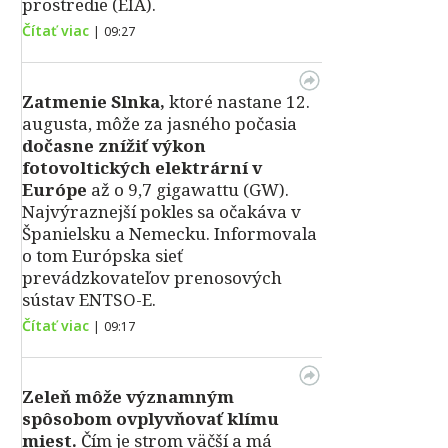
prostredie (EIA).
Čítať viac
|
09:27
Zatmenie Slnka,
ktoré nastane 12.
augusta, môže za jasného počasia
dočasne znížiť výkon
fotovoltických elektrární v
Európe
až o 9,7 gigawattu (GW).
Najvýraznejší pokles sa očakáva v
Španielsku a Nemecku. Informovala
o tom Európska sieť
prevádzkovateľov prenosových
sústav ENTSO-E.
Čítať viac
|
09:17
Zeleň môže významným
spôsobom ovplyvňovať klímu
miest.
Čím je strom väčší a má