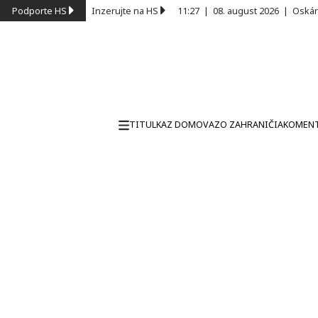
Podporte HS
Inzerujte na HS
11:27
|
08. august 2026
|
Oskár
TITULKA
Z DOMOVA
ZO ZAHRANIČIA
KOMEN