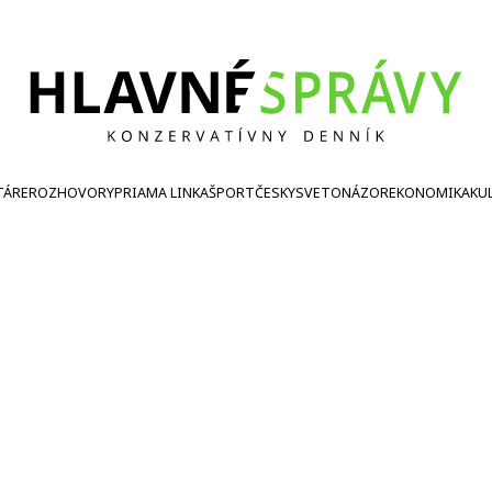
TÁRE
ROZHOVORY
PRIAMA LINKA
ŠPORT
ČESKY
SVETONÁZOR
EKONOMIKA
KU