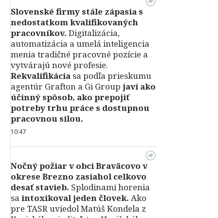
Slovenské firmy stále zápasia s
nedostatkom kvalifikovaných
pracovníkov.
Digitalizácia,
automatizácia a umelá inteligencia
menia tradičné pracovné pozície a
vytvárajú nové profesie.
Rekvalifikácia
sa podľa prieskumu
agentúr Grafton a Gi Group
javí ako
účinný spôsob, ako prepojiť
potreby trhu práce s dostupnou
pracovnou silou.
10:47
Nočný požiar v obci Braväcovo v
okrese Brezno zasiahol celkovo
desať stavieb.
Splodinami horenia
sa
intoxikoval jeden človek.
Ako
pre TASR uviedol Matúš Kondela z