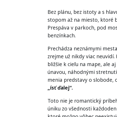
Bez plánu, bez istoty a s hla
stopom až na miesto, ktoré b
Prespáva v parkoch, pod mos
benzínkach.
Prechádza neznámymi mestam
zrejme už nikdy viac neuvidí
bližšie k cieľu na mape, ale a
únavou, náhodnými stretnuti
menia predstavy o slobode, 
„ísť ďalej“.
Toto nie je romantický príbeh
úniku zo všednosti každoden
ktoré možno vôbec neexistuj