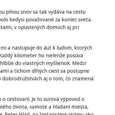
vou plnou snov sa tak vydáva na cestu
olo kedysi považované za koniec sveta.
tami, v opustených domoch aj pri
i a nastupuje do áut k ľuďom, ktorých
. Každý kilometer ho nielenže posúva
j hlbšie do vlastných myšlienok. Medzi
ami a tichom dlhých ciest sa postupne
o dobrodružstvách aj o tom, čo znamená
 o cestovaní. Je to surová výpoveď o
ného života, samote a hľadaní miesta,
e. Peter Hlad, na Instagrame známy ako