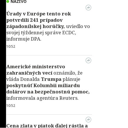
NAŽIVO
Úrady v Európe tento rok
potvrdili 241 prípadov
západonílskej horúčky,
uviedlo vo
svojej týždennej správe ECDC,
informuje DPA.
10:52
Americké ministerstvo
zahraničných vecí
oznámilo, že
vláda Donalda
Trumpa
plánuje
poskytnúť Kolumbii miliardu
dolárov na bezpečnostnú pomoc,
informovala agentúra Reuters.
10:52
Cena zlata v piatok ďalej rástla a