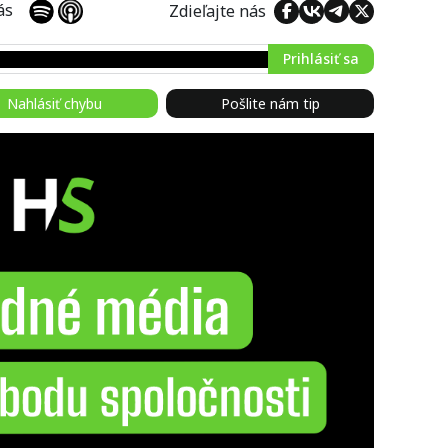
 nás
Zdieľajte nás
Prihlásiť sa
Nahlásiť chybu
Pošlite nám tip