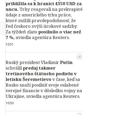
priblížila sa k hranici 4350 USD za
uncu.
Trhy reagovali na prekvapivé
údaje z amerického trhu práce,
ktoré znížili pravdepodobnosť, že
Fed čoskoro zvýši úrokové sadzby.
↻
Za týždeň zlato
posilnilo o viac než
7 %,
uviedla agentúra Reuters.
10:51
Ruský prezident Vladimir
Putin
schválil
predaj takmer
tretinového štátneho podielu v
letisku Šeremetievo
v čase, keď sa
Rusko snaží posilniť svoje oslabené
verejné financie v dôsledku vojny na
Ukrajine, uviedla agentúra Reuters.
10:50