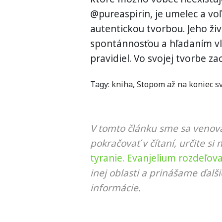
@pureaspirin, je umelec a vo
autentickou tvorbou. Jeho ži
spontánnosťou a hľadaním v
pravidiel. Vo svojej tvorbe za
Tagy:
kniha
,
Stopom až na koniec s
V tomto článku sme sa venova
pokračovať v čítaní, určite si 
tyranie. Evanjelium rozdeľov
inej oblasti a prinášame ďalš
informácie.