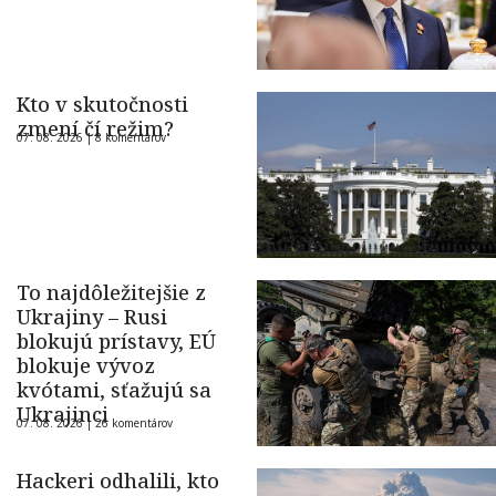
Kto v skutočnosti
zmení čí režim?
07. 08. 2026 |
8 komentárov
To najdôležitejšie z
Ukrajiny – Rusi
blokujú prístavy, EÚ
blokuje vývoz
kvótami, sťažujú sa
Ukrajinci
07. 08. 2026 |
26 komentárov
Hackeri odhalili, kto