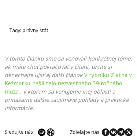
Tagy:
právny štát
V tomto článku sme sa venovali konkrétnej téme,
ak máte chuť pokračovať v čítaní, určite si
nenechajte ujsť aj ďalší článok
V rybníku Zlatná v
Kežmarku našli telo nezvestného 39-ročného
muža
, v ktorom sa venujeme inej oblasti a
prinášame ďalšie zaujímavé pohľady a praktické
informácie.
Sledujte nás
Zdieľajte nás