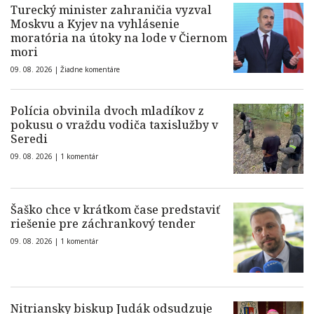
Turecký minister zahraničia vyzval
Moskvu a Kyjev na vyhlásenie
moratória na útoky na lode v Čiernom
mori
09. 08. 2026 |
Žiadne komentáre
Polícia obvinila dvoch mladíkov z
pokusu o vraždu vodiča taxislužby v
Seredi
09. 08. 2026 |
1 komentár
Šaško chce v krátkom čase predstaviť
riešenie pre záchrankový tender
09. 08. 2026 |
1 komentár
Nitriansky biskup Judák odsudzuje