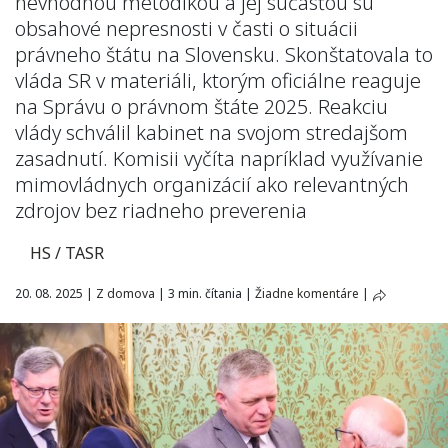
nevhodnou metodikou a jej súčasťou sú
obsahové nepresnosti v časti o situácii
právneho štátu na Slovensku. Skonštatovala to
vláda SR v materiáli, ktorým oficiálne reaguje
na Správu o právnom štáte 2025. Reakciu
vlády schválil kabinet na svojom stredajšom
zasadnutí. Komisii vyčíta napríklad využívanie
mimovládnych organizácií ako relevantných
zdrojov bez riadneho preverenia
HS / TASR
20. 08. 2025
|
Z domova
|
3 min. čítania
|
Žiadne komentáre
|