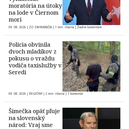
moratória na útoky
na lode v Čiernom
mori
09. 08. 2026
|
ZO ZAHRANIČIA
|
1 min. čítania
|
Žiadne komentáre
Polícia obvinila
dvoch mladíkov z
pokusu o vraždu
vodiča taxislužby v
Seredi
09. 08. 2026
|
REGIÓNY
|
2 min. čítania
|
1 komentár
Šimečka opäť pľuje
na slovenský
národ: Vraj sme