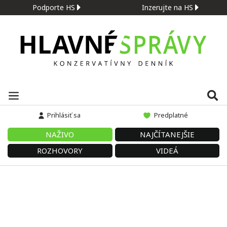
Podporte HS
Inzerujte na HS
Prihlásiť sa
Predplatné
NAŽIVO
NAJČÍTANEJŠIE
ROZHOVORY
VIDEÁ