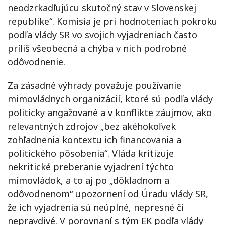
neodzrkadľujúcu skutočný stav v Slovenskej
republike“. Komisia je pri hodnoteniach pokroku
podľa vlády SR vo svojich vyjadreniach často
príliš všeobecná a chýba v nich podrobné
odôvodnenie.
Za zásadné výhrady považuje používanie
mimovládnych organizácií, ktoré sú podľa vlády
politicky angažované a v konflikte záujmov, ako
relevantných zdrojov „bez akéhokoľvek
zohľadnenia kontextu ich financovania a
politického pôsobenia“. Vláda kritizuje
nekritické preberanie vyjadrení týchto
mimovládok, a to aj po „dôkladnom a
odôvodnenom“ upozornení od Úradu vlády SR,
že ich vyjadrenia sú neúplné, nepresné či
nepravdivé. V porovnaní s tým EK podľa vlády