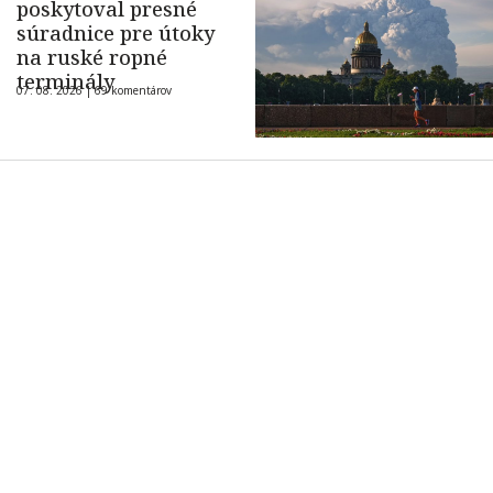
poskytoval presné
súradnice pre útoky
na ruské ropné
terminály
07. 08. 2026 |
69 komentárov