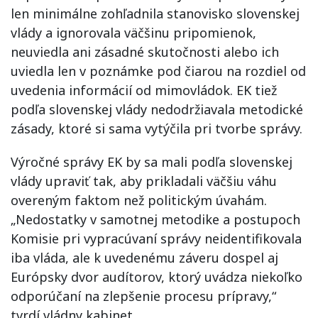
len minimálne zohľadnila stanovisko slovenskej
vlády a ignorovala väčšinu pripomienok,
neuviedla ani zásadné skutočnosti alebo ich
uviedla len v poznámke pod čiarou na rozdiel od
uvedenia informácií od mimovládok. EK tiež
podľa slovenskej vlády nedodržiavala metodické
zásady, ktoré si sama vytýčila pri tvorbe správy.
Výročné správy EK by sa mali podľa slovenskej
vlády upraviť tak, aby prikladali väčšiu váhu
overeným faktom než politickým úvahám.
„Nedostatky v samotnej metodike a postupoch
Komisie pri vypracúvaní správy neidentifikovala
iba vláda, ale k uvedenému záveru dospel aj
Európsky dvor audítorov, ktorý uvádza niekoľko
odporúčaní na zlepšenie procesu prípravy,“
tvrdí vládny kabinet.