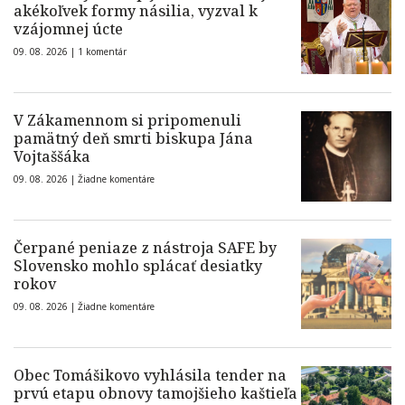
akékoľvek formy násilia, vyzval k
vzájomnej úcte
09. 08. 2026 |
1 komentár
V Zákamennom si pripomenuli
pamätný deň smrti biskupa Jána
Vojtaššáka
09. 08. 2026 |
Žiadne komentáre
Čerpané peniaze z nástroja SAFE by
Slovensko mohlo splácať desiatky
rokov
09. 08. 2026 |
Žiadne komentáre
Obec Tomášikovo vyhlásila tender na
prvú etapu obnovy tamojšieho kaštieľa