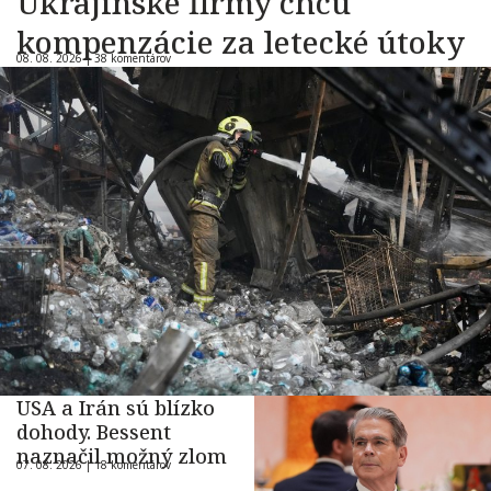
Ukrajinské firmy chcú
kompenzácie za letecké útoky
08. 08. 2026 |
38 komentárov
USA a Irán sú blízko
dohody. Bessent
naznačil možný zlom
07. 08. 2026 |
18 komentárov