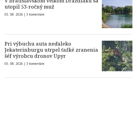
V bratislavskom Veľkom Draždiaku sa
utopil 53-ročný muž
05. 08. 2026 |
3 komentáre
Pri výbuchu auta neďaleko
Jekaterinburgu utrpel ťažké zranenia
šéf výrobcu dronov Upyr
05. 08. 2026 |
3 komentáre