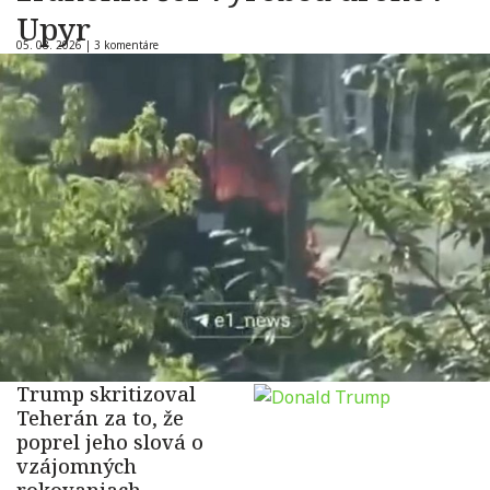
Upyr
05. 08. 2026 |
3 komentáre
Trump skritizoval
Teherán za to, že
poprel jeho slová o
vzájomných