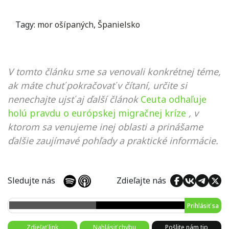
Tagy:
mor ošípaných
,
Španielsko
V tomto článku sme sa venovali konkrétnej téme,
ak máte chuť pokračovať v čítaní, určite si
nenechajte ujsť aj ďalší článok
Ceuta odhaľuje
holú pravdu o európskej migračnej kríze
, v
ktorom sa venujeme inej oblasti a prinášame
ďalšie zaujímavé pohľady a praktické informácie.
Sledujte nás
Zdieľajte nás
Prihlásiť sa
Zdieľať link
Nahlásiť chybu
Pošlite nám tip