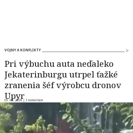
VOJNY A KONFLIKTY
Pri výbuchu auta neďaleko
Jekaterinburgu utrpel ťažké
zranenia šéf výrobcu dronov
Upyr
05. 08. 2026 |
3 komentáre