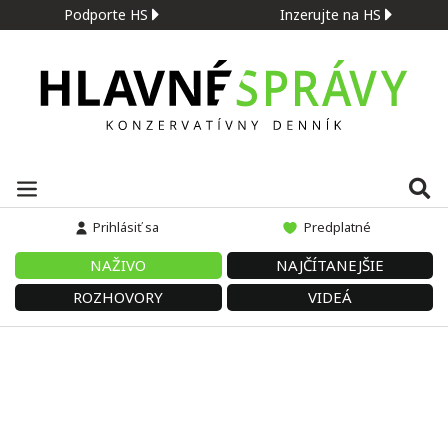
Podporte HS
Inzerujte na HS
Prihlásiť sa
Predplatné
NAŽIVO
NAJČÍTANEJŠIE
ROZHOVORY
VIDEÁ