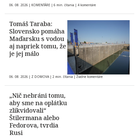
06. 08. 2026
|
KOMENTÁRE
|
6 min. čítania
|
4 komentáre
Tomáš Taraba:
Slovensko pomáha
Maďarsku s vodou
aj napriek tomu, že
je jej málo
06. 08. 2026
|
Z DOMOVA
|
2 min. čítania
|
Žiadne komentáre
„Nič nebráni tomu,
aby sme na oplátku
zlikvidovali“
Štilermana alebo
Fedorova, tvrdia
Rusi