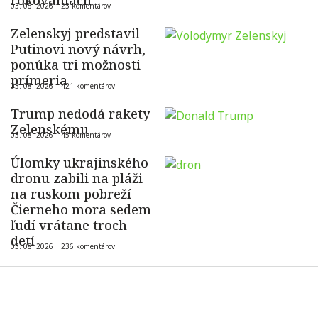
rokovaniach
03. 08. 2026 |
23 komentárov
Zelenskyj predstavil
Putinovi nový návrh,
ponúka tri možnosti
prímeria
03. 08. 2026 |
421 komentárov
Trump nedodá rakety
Zelenskému
03. 08. 2026 |
45 komentárov
Úlomky ukrajinského
dronu zabili na pláži
na ruskom pobreží
Čierneho mora sedem
ľudí vrátane troch
detí
03. 08. 2026 |
236 komentárov