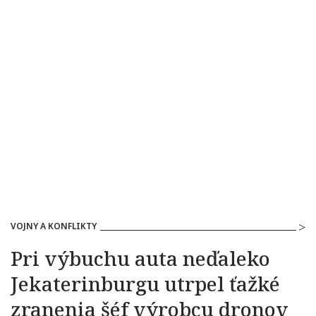
VOJNY A KONFLIKTY
Pri výbuchu auta neďaleko
Jekaterinburgu utrpel ťažké
zranenia šéf výrobcu dronov