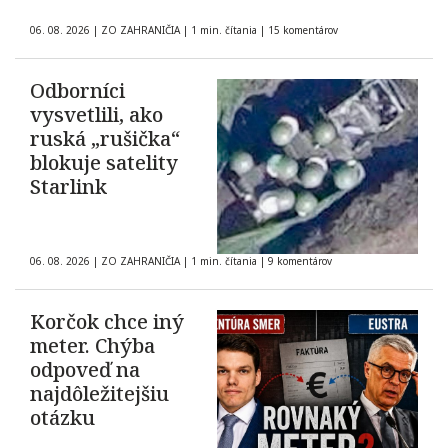
06. 08. 2026
|
ZO ZAHRANIČIA
|
1 min. čítania
|
15 komentárov
Odborníci
vysvetlili, ako
ruská „rušička“
blokuje satelity
Starlink
06. 08. 2026
|
ZO ZAHRANIČIA
|
1 min. čítania
|
9 komentárov
Korčok chce iný
meter. Chýba
odpoveď na
najdôležitejšiu
otázku