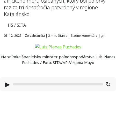
afrického moru ošípaných, ktorý bol po prvý
raz za tri desaťročia potvrdený v regióne
Katalánsko
HS / SITA
01. 12. 2025
|
Zo zahraničia
|
2 min. čítania
|
Žiadne komentáre
|
Na snímke španielsky minister poľnohospodárstva Luis Planas
Puchades / Foto: SITA/AP-Virginia Mayo
▶
↻