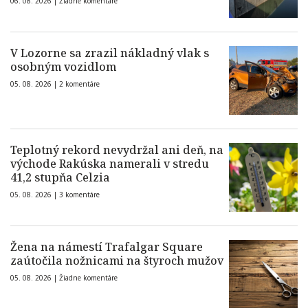
06. 08. 2026 |
Žiadne komentáre
V Lozorne sa zrazil nákladný vlak s
osobným vozidlom
05. 08. 2026 |
2 komentáre
Teplotný rekord nevydržal ani deň, na
východe Rakúska namerali v stredu
41,2 stupňa Celzia
05. 08. 2026 |
3 komentáre
Žena na námestí Trafalgar Square
zaútočila nožnicami na štyroch mužov
05. 08. 2026 |
Žiadne komentáre