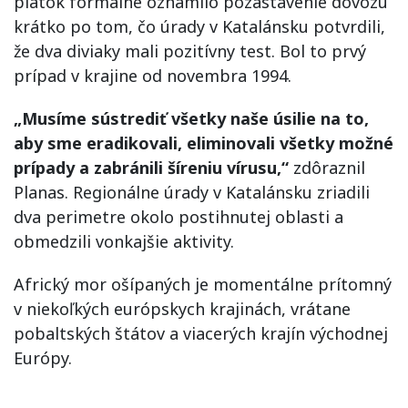
piatok formálne oznámilo pozastavenie dovozu
krátko po tom, čo úrady v Katalánsku potvrdili,
že dva diviaky mali pozitívny test. Bol to prvý
prípad v krajine od novembra 1994.
„Musíme sústrediť všetky naše úsilie na to,
aby sme eradikovali, eliminovali všetky možné
prípady a zabránili šíreniu vírusu,“
zdôraznil
Planas. Regionálne úrady v Katalánsku zriadili
dva perimetre okolo postihnutej oblasti a
obmedzili vonkajšie aktivity.
Africký mor ošípaných je momentálne prítomný
v niekoľkých európskych krajinách, vrátane
pobaltských štátov a viacerých krajín východnej
Európy.