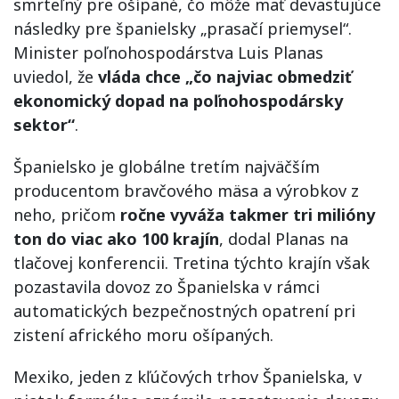
smrteľný pre ošípané, čo môže mať devastujúce
následky pre španielsky „prasačí priemysel“.
Minister poľnohospodárstva Luis Planas
uviedol, že
vláda chce „čo najviac obmedziť
ekonomický dopad na poľnohospodársky
sektor“
.
Španielsko je globálne tretím najväčším
producentom bravčového mäsa a výrobkov z
neho, pričom
ročne vyváža takmer tri milióny
ton do viac ako 100 krajín
, dodal Planas na
tlačovej konferencii. Tretina týchto krajín však
pozastavila dovoz zo Španielska v rámci
automatických bezpečnostných opatrení pri
zistení afrického moru ošípaných.
Mexiko, jeden z kľúčových trhov Španielska, v