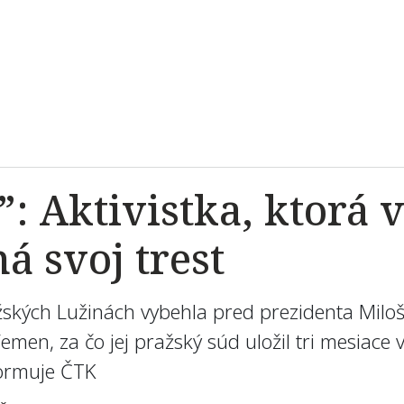
: Aktivistka, ktorá 
á svoj trest
ražských Lužinách vybehla pred prezidenta Mi
Femen, za čo jej pražský súd uložil tri mesiac
formuje ČTK