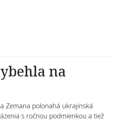
vybehla na
loša Zemana polonahá ukrajinská
e väzenia s ročnou podmienkou a tiež