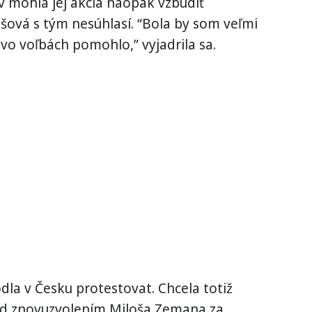
 mohla jej akcia naopak vzbudiť
šová s tým nesúhlasí. “Bola by som veľmi
o voľbách pomohlo,” vyjadrila sa.
odla v Česku protestovat. Chcela totiž
ed znovuzvolením Miloša Zemana za