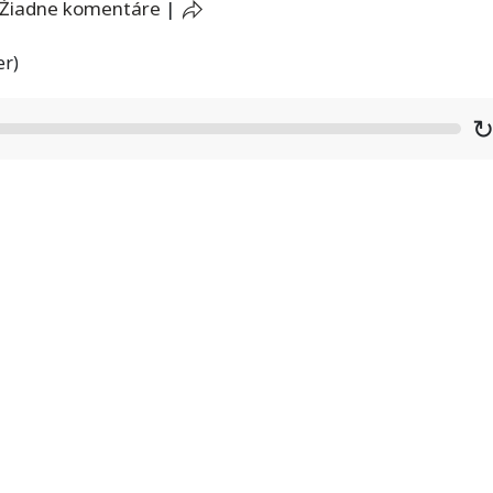
Žiadne komentáre
|
er)