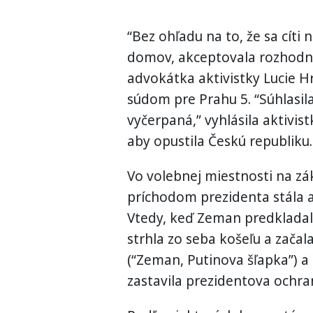
“Bez ohľadu na to, že sa cíti 
domov, akceptovala rozhodnu
advokátka aktivistky Lucie 
súdom pre Prahu 5. “Súhlasi
vyčerpaná,” vyhlásila aktivist
aby opustila Českú republiku.
Vo volebnej miestnosti na zá
príchodom prezidenta stála a
Vtedy, keď Zeman predkladal 
strhla zo seba košeľu a začala
(“Zeman, Putinova šľapka”) a 
zastavila prezidentova ochra