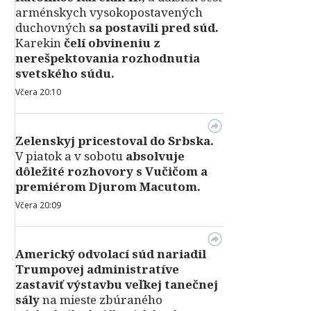
arménskych vysokopostavených
duchovných
sa postavili pred súd.
Karekin
čelí obvineniu z
nerešpektovania rozhodnutia
svetského súdu.
Včera 20:10
Zelenskyj pricestoval do Srbska.
V piatok a v sobotu
absolvuje
dôležité rozhovory s Vučičom a
premiérom Djurom Macutom.
Včera 20:09
Americký odvolací súd nariadil
Trumpovej administratíve
zastaviť výstavbu veľkej tanečnej
sály
na mieste zbúraného