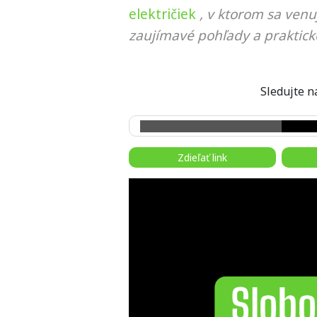
električiek
, v ktorom sa venu
zaujímavé pohľady a praktick
Sledujte
Zdieľať link