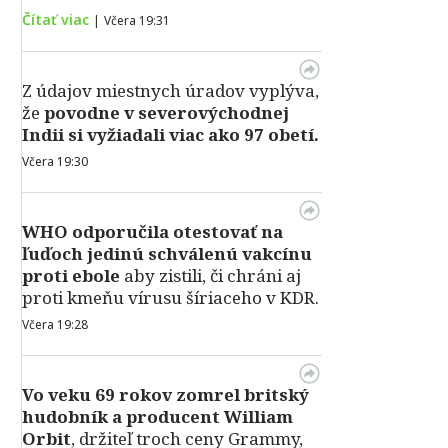
Čítať viac
|
Včera 19:31
Z údajov miestnych úradov vyplýva,
že
povodne v severovýchodnej
Indii si vyžiadali viac ako 97 obetí.
Včera 19:30
WHO odporučila otestovať na
ľuďoch jedinú schválenú vakcínu
proti ebole
aby zistili, či chráni aj
proti kmeňu vírusu šíriaceho v KDR.
Včera 19:28
Vo veku 69 rokov zomrel britský
hudobník a producent William
Orbit
, držiteľ troch ceny Grammy,