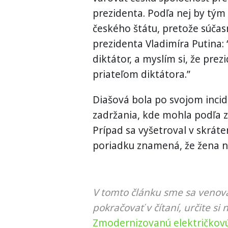
prezidenta. Podľa nej by tým
českého štátu, pretože súčas
prezidenta Vladimíra Putina: 
diktátor, a myslím si, že pre
priateľom diktátora.”
Diašová bola po svojom inci
zadržania, kde mohla podľa 
Prípad sa vyšetroval v skrát
poriadku znamená, že žena n
V tomto článku sme sa venova
pokračovať v čítaní, určite si 
Zmodernizovanú električkovú 