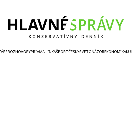
TÁRE
ROZHOVORY
PRIAMA LINKA
ŠPORT
ČESKY
SVETONÁZOR
EKONOMIKA
KU