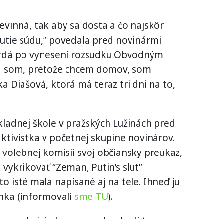
nevinná, tak aby sa dostala čo najskôr
tie súdu,” povedala pred novinármi
Hrdá po vynesení rozsudku Obvodným
la som, pretože chcem domov, som
ka Diašová, ktorá má teraz tri dni na to,
kladnej škole v pražských Lužinách pred
ktivistka v početnej skupine novinárov.
volebnej komisii svoj občiansky preukaz,
 vykrikovať “Zeman, Putin’s slut”
to isté mala napísané aj na tele. Ihneď ju
nka (informovali
sme TU
).