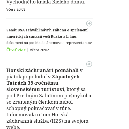
Východného krídla Bieleho domu.
Včera 20:08
Senát USA schválil návrh zákona o sprísnení
amerických sankcií voči Rusku a Iránu
;
dokument sa posiela do Snemovne reprezentantov.
Čítať viac
|
Včera 20:02
Horskí záchranári pomáhali
v
piatok popoludní
v Západných
Tatrách 39-ročnému
slovenskému turistovi
, ktorý sa
pod Predným Salatínom pošmykol a
so zraneným členkom nebol
schopný pokračovať v túre.
Informovala o tom Horská
záchranná služba (HZS) na svojom
webe.