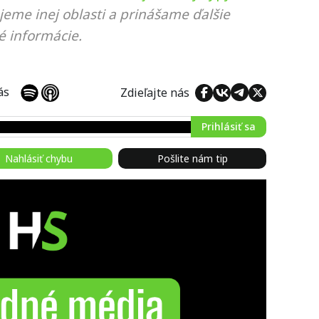
jeme inej oblasti a prinášame ďalšie
é informácie.
 nás
Zdieľajte nás
Prihlásiť sa
Nahlásiť chybu
Pošlite nám tip