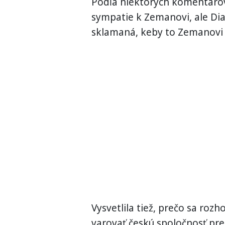
Podľa niektorých komentárov
sympatie k Zemanovi, ale Dia
sklamaná, keby to Zemanovi v
Vysvetlila tiež, prečo sa rozh
varovať českú spoločnosť pr