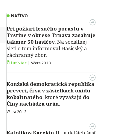
NAŽIVO
Pri požiari lesného porastu v
↻
Trstíne v okrese Trnava zasahuje
takmer 50 hasičov.
Na sociálnej
sieti o tom informoval Hasičský a
záchranný zbor.
Čítať viac
|
Včera 20:13
Konžská demokratická republika
preverí, či sa v zásielkach oxidu
kobaltnatého
, ktoré vyvážajú
do
Číny nachádza urán.
Včera 20:12
Katolikos Karekin II.,
a ďalších šesť