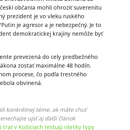
 českí občania mohli ohroziť suverenitu
ný prezident je vo vleku ruského
“Putin je agresor a je nebezpečný. Je to
zident demokratickej krajiny nemôže byť
dente prevezená do cely predbežného
zákona zostať maximálne 48 hodín.
enom procese, čo podľa trestného
ebola obvinená.
li konkrétnej téme, ak máte chuť
nenechajte ujsť aj ďalší článok
trať v Košiciach testujú všetky typy