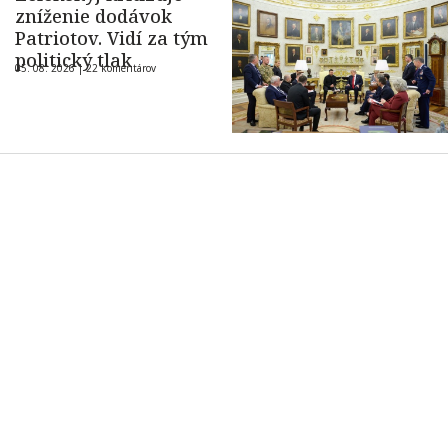
zníženie dodávok
Patriotov. Vidí za tým
politický tlak
05. 08. 2026 |
22 komentárov