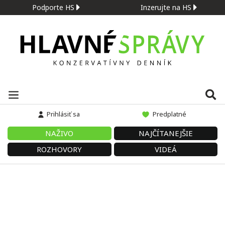
Podporte HS
Inzerujte na HS
Prihlásiť sa
Predplatné
NAŽIVO
NAJČÍTANEJŠIE
ROZHOVORY
VIDEÁ