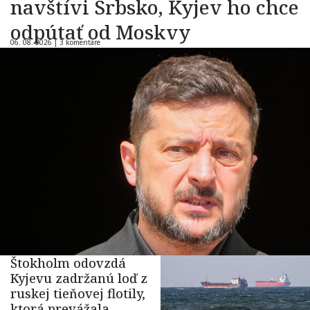
navštívi Srbsko, Kyjev ho chce
odpútať od Moskvy
06. 08. 2026 |
3 komentáre
Štokholm odovzdá
Kyjevu zadržanú loď z
ruskej tieňovej flotily,
ktorá prevážala