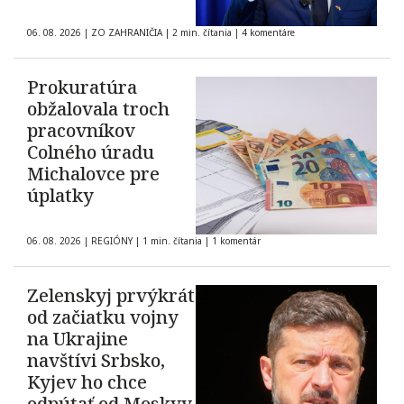
06. 08. 2026
|
ZO ZAHRANIČIA
|
2 min. čítania
|
4 komentáre
Prokuratúra
obžalovala troch
pracovníkov
Colného úradu
Michalovce pre
úplatky
06. 08. 2026
|
REGIÓNY
|
1 min. čítania
|
1 komentár
Zelenskyj prvýkrát
od začiatku vojny
na Ukrajine
navštívi Srbsko,
Kyjev ho chce
odpútať od Moskvy