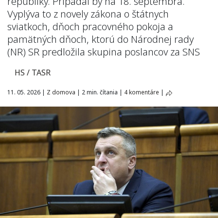
republiky. Pripadal by na 18. septembra.
Vyplýva to z novely zákona o štátnych
sviatkoch, dňoch pracovného pokoja a
pamätných dňoch, ktorú do Národnej rady
(NR) SR predložila skupina poslancov za SNS
HS / TASR
11. 05. 2026
|
Z domova
|
2 min. čítania
|
4 komentáre
|