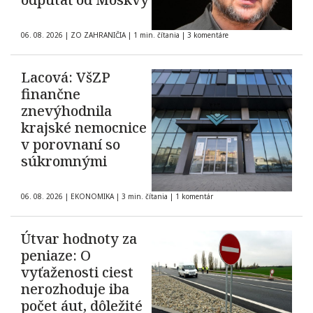
06. 08. 2026
|
ZO ZAHRANIČIA
|
1 min. čítania
|
3 komentáre
Lacová: VšZP
finančne
znevýhodnila
krajské nemocnice
v porovnaní so
súkromnými
06. 08. 2026
|
EKONOMIKA
|
3 min. čítania
|
1 komentár
Útvar hodnoty za
peniaze: O
vyťaženosti ciest
nerozhoduje iba
počet áut, dôležité