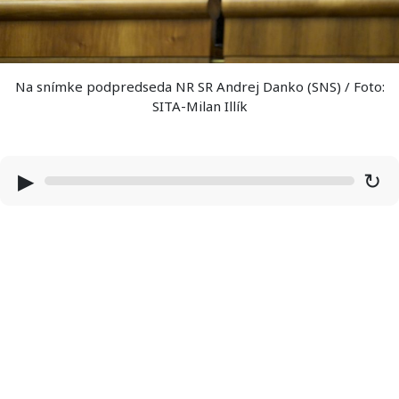
Na snímke podpredseda NR SR Andrej Danko (SNS) / Foto:
SITA-Milan Illík
▶
↻