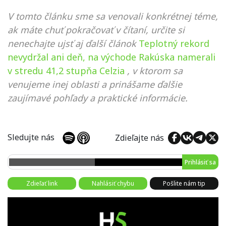
V tomto článku sme sa venovali konkrétnej téme,
ak máte chuť pokračovať v čítaní, určite si
nenechajte ujsť aj ďalší článok
Teplotný rekord
nevydržal ani deň, na východe Rakúska namerali
v stredu 41,2 stupňa Celzia
, v ktorom sa
venujeme inej oblasti a prinášame ďalšie
zaujímavé pohľady a praktické informácie.
Sledujte nás
Zdieľajte nás
Prihlásiť sa
Zdieľať link
Nahlásiť chybu
Pošlite nám tip