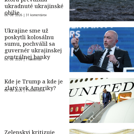
ukradnuté ukrajinské
obilie
06. 08. 2026 |
31 komentárov
Ukrajine sme už
poskytli kolosálnu
sumu, pochválil sa
guvernér ukrajinskej
centrálnej banky
06. 08. 2026 |
1 komentár
Kde je Trump a kde je
zlatý vek Ameriky?
06. 08. 2026 |
5 komentárov
Zelenskyj kritizuje