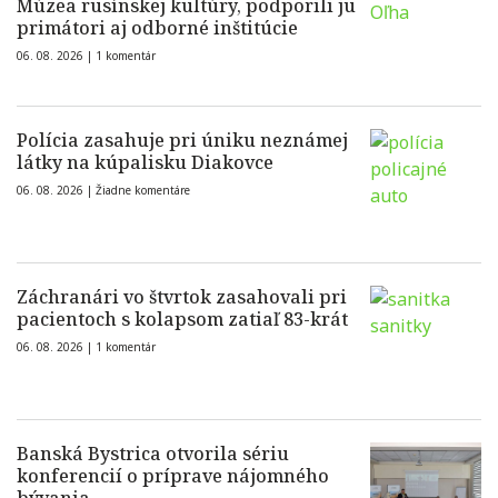
Múzea rusínskej kultúry, podporili ju
primátori aj odborné inštitúcie
06. 08. 2026 |
1 komentár
Polícia zasahuje pri úniku neznámej
látky na kúpalisku Diakovce
06. 08. 2026 |
Žiadne komentáre
Záchranári vo štvrtok zasahovali pri
pacientoch s kolapsom zatiaľ 83-krát
06. 08. 2026 |
1 komentár
Banská Bystrica otvorila sériu
konferencií o príprave nájomného