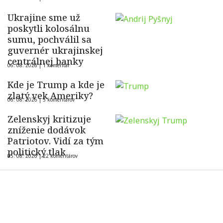
Ukrajine sme už
poskytli kolosálnu
sumu, pochválil sa
guvernér ukrajinskej
centrálnej banky
06. 08. 2026 |
1 komentár
Kde je Trump a kde je
zlatý vek Ameriky?
06. 08. 2026 |
5 komentárov
Zelenskyj kritizuje
zníženie dodávok
Patriotov. Vidí za tým
politický tlak
05. 08. 2026 |
22 komentárov