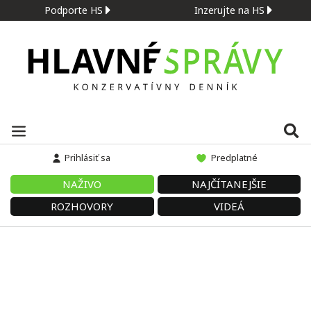
Podporte HS
Inzerujte na HS
Prihlásiť sa
Predplatné
NAŽIVO
NAJČÍTANEJŠIE
ROZHOVORY
VIDEÁ