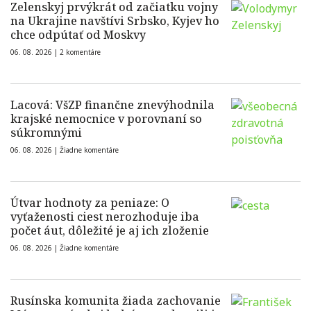
Zelenskyj prvýkrát od začiatku vojny
na Ukrajine navštívi Srbsko, Kyjev ho
chce odpútať od Moskvy
06. 08. 2026 |
2 komentáre
Lacová: VšZP finančne znevýhodnila
krajské nemocnice v porovnaní so
súkromnými
06. 08. 2026 |
Žiadne komentáre
Útvar hodnoty za peniaze: O
vyťaženosti ciest nerozhoduje iba
počet áut, dôležité je aj ich zloženie
06. 08. 2026 |
Žiadne komentáre
Rusínska komunita žiada zachovanie