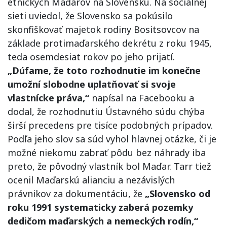
etnických Maďarov na Slovensku. Na sociálnej
sieti uviedol, že Slovensko sa pokúsilo
skonfiškovať majetok rodiny Bositsovcov na
základe protimaďarského dekrétu z roku 1945,
teda osemdesiat rokov po jeho prijatí.
„Dúfame, že toto rozhodnutie im konečne
umožní slobodne uplatňovať si svoje
vlastnícke práva,“
napísal na Facebooku a
dodal, že rozhodnutiu Ústavného súdu chýba
širší precedens pre tisíce podobných prípadov.
Podľa jeho slov sa súd vyhol hlavnej otázke, či je
možné niekomu zabrať pôdu bez náhrady iba
preto, že pôvodný vlastník bol Maďar. Tarr tiež
ocenil Maďarskú alianciu a nezávislých
právnikov za dokumentáciu, že
„Slovensko od
roku 1991 systematicky zaberá pozemky
dedičom maďarských a nemeckých rodín,“