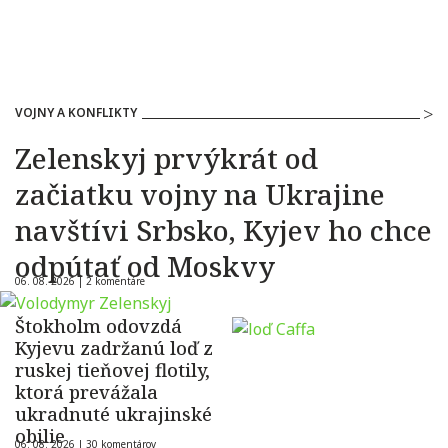
VOJNY A KONFLIKTY
Zelenskyj prvýkrát od
začiatku vojny na Ukrajine
navštívi Srbsko, Kyjev ho chce
odpútať od Moskvy
06. 08. 2026 |
2 komentáre
Štokholm odovzdá
Kyjevu zadržanú loď z
ruskej tieňovej flotily,
ktorá prevážala
ukradnuté ukrajinské
obilie
06. 08. 2026 |
30 komentárov