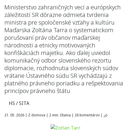
Ministerstvo zahraničných vecí a európskych
záležitostí SR dôrazne odmieta tvrdenia
ministra pre spoločenské vzťahy a kultúru
Maďarska Zoltána Tarra o systematickom
porušovaní práv občanov maďarskej
národnosti a etnicky motivovaných
konfiškáciách majetku. Ako ďalej uviedol
komunikačný odbor slovenského rezortu
diplomacie, rozhodnutia slovenských súdov
vrátane Ústavného súdu SR vychádzajú z
platného právneho poriadku a rešpektovania
princípov právneho štátu
HS / SITA
21. 05. 2026
|
Z domova
|
2 min. čítania
|
26 komentárov
|