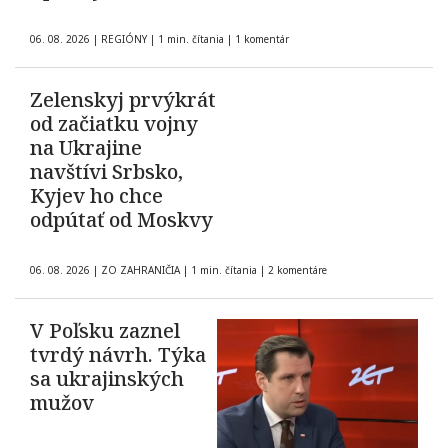
06. 08. 2026
|
REGIÓNY
|
1 min. čítania
|
1 komentár
Zelenskyj prvýkrát
od začiatku vojny
na Ukrajine
navštívi Srbsko,
Kyjev ho chce
odpútať od Moskvy
06. 08. 2026
|
ZO ZAHRANIČIA
|
1 min. čítania
|
2 komentáre
V Poľsku zaznel
tvrdý návrh. Týka
sa ukrajinských
mužov