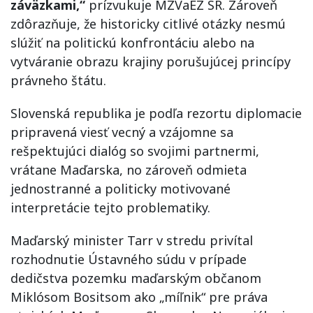
záväzkami,“
prízvukuje MZVaEZ SR. Zároveň
zdôrazňuje, že historicky citlivé otázky nesmú
slúžiť na politickú konfrontáciu alebo na
vytváranie obrazu krajiny porušujúcej princípy
právneho štátu.
Slovenská republika je podľa rezortu diplomacie
pripravená viesť vecný a vzájomne sa
rešpektujúci dialóg so svojimi partnermi,
vrátane Maďarska, no zároveň odmieta
jednostranné a politicky motivované
interpretácie tejto problematiky.
Maďarský minister Tarr v stredu privítal
rozhodnutie Ústavného súdu v prípade
dedičstva pozemku maďarským občanom
Miklósom Bositsom ako „míľnik“ pre práva