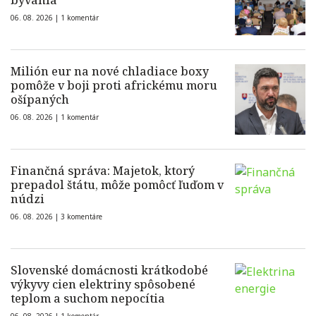
bývania
06. 08. 2026 |
1 komentár
Milión eur na nové chladiace boxy
pomôže v boji proti africkému moru
ošípaných
06. 08. 2026 |
1 komentár
Finančná správa: Majetok, ktorý
prepadol štátu, môže pomôcť ľuďom v
núdzi
06. 08. 2026 |
3 komentáre
Slovenské domácnosti krátkodobé
výkyvy cien elektriny spôsobené
teplom a suchom nepocítia