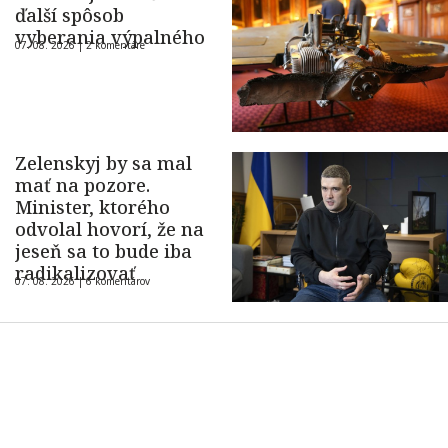
ďalší spôsob
vyberania výpalného
07. 08. 2026 |
2 komentáre
Zelenskyj by sa mal
mať na pozore.
Minister, ktorého
odvolal hovorí, že na
jeseň sa to bude iba
radikalizovať
07. 08. 2026 |
6 komentárov