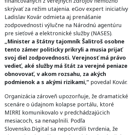
financovaných z verejných zdrojov nemožno
skrývať za režim utajenia. eGov expert iniciatívy
Ladislav Kovár odmieta aj prenášanie
zodpovednosti výlučne na Národnú agentúru
pre sieťové a elektronické služby (NASES).
„Minister a štátny tajomník Šalitroš osobne
tento zámer politicky prikryli a musia prijať
svoj diel zodpovednosti. Verejnosť má právo
vedieť, aké služby má štát za verejné peniaze
obnovovať, v akom rozsahu, za akých
podmienok a s akými rizikami,“
povedal Kovár.
Organizácia zároveň upozorňuje, že dramatické
scenáre o údajnom kolapse portálu, ktoré
MIRRI komunikovalo v predchádzajúcich
mesiacoch, sa nenaplnili. Podľa
Slovensko.Digital sa nepotvrdili tvrdenia, že