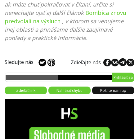
ak máte chuť pokračovať v čítaní, určite si
nenechajte ujsť aj ďalší článok
Bombica znovu
predvolali na výsluch
, v ktorom sa venujeme
inej oblasti a prinášame ďalšie zaujímavé
pohľady a praktické informácie.
Sledujte nás
Zdieľajte nás
Prihlásiť sa
Zdieľať link
Nahlásiť chybu
Pošlite nám tip