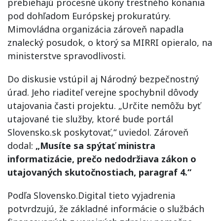
prebiehajú procesné úkony trestného konania
pod dohľadom Európskej prokuratúry.
Mimovládna organizácia zároveň napadla
znalecký posudok, o ktorý sa MIRRI opieralo, na
ministerstve spravodlivosti.
Do diskusie vstúpil aj Národný bezpečnostný
úrad. Jeho riaditeľ verejne spochybnil dôvody
utajovania časti projektu. „Určite nemôžu byť
utajované tie služby, ktoré bude portál
Slovensko.sk poskytovať,“ uviedol. Zároveň
dodal:
„Musíte sa spýtať ministra
informatizácie, prečo nedodržiava zákon o
utajovaných skutočnostiach, paragraf 4.“
Podľa Slovensko.Digital tieto vyjadrenia
potvrdzujú, že základné informácie o službách