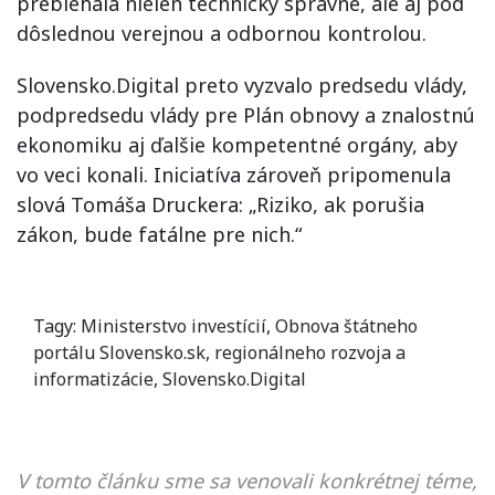
prebiehala nielen technicky správne, ale aj pod
dôslednou verejnou a odbornou kontrolou.
Slovensko.Digital preto vyzvalo predsedu vlády,
podpredsedu vlády pre Plán obnovy a znalostnú
ekonomiku aj ďalšie kompetentné orgány, aby
vo veci konali. Iniciatíva zároveň pripomenula
slová Tomáša Druckera: „Riziko, ak porušia
zákon, bude fatálne pre nich.“
Tagy:
Ministerstvo investícií
,
Obnova štátneho
portálu Slovensko.sk
,
regionálneho rozvoja a
informatizácie
,
Slovensko.Digital
V tomto článku sme sa venovali konkrétnej téme,