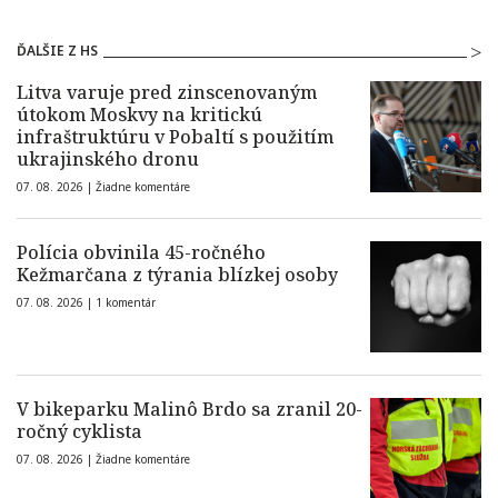
ĎALŠIE Z HS
Litva varuje pred zinscenovaným
útokom Moskvy na kritickú
infraštruktúru v Pobaltí s použitím
ukrajinského dronu
07. 08. 2026 |
Žiadne komentáre
Polícia obvinila 45-ročného
Kežmarčana z týrania blízkej osoby
07. 08. 2026 |
1 komentár
V bikeparku Malinô Brdo sa zranil 20-
ročný cyklista
07. 08. 2026 |
Žiadne komentáre