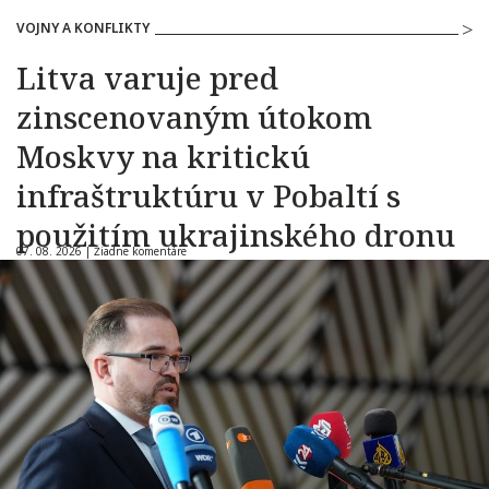
VOJNY A KONFLIKTY
Litva varuje pred
zinscenovaným útokom
Moskvy na kritickú
infraštruktúru v Pobaltí s
použitím ukrajinského dronu
07. 08. 2026 |
Žiadne komentáre