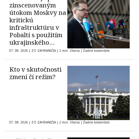
zinscenovaným
útokom Moskvy na
kritickú
infraštruktúru v
Pobaltí s použitím
ukrajinského
dronu
07. 08. 2026
|
ZO ZAHRANIČIA
|
2 min. čítania
|
Žiadne komentáre
Kto v skutočnosti
zmení čí režim?
07. 08. 2026
|
ZO ZAHRANIČIA
|
2 min. čítania
|
Žiadne komentáre