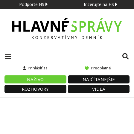
Podporte HS
Inzerujte na HS
Prihlásiť sa
Predplatné
NAŽIVO
NAJČÍTANEJŠIE
ROZHOVORY
VIDEÁ