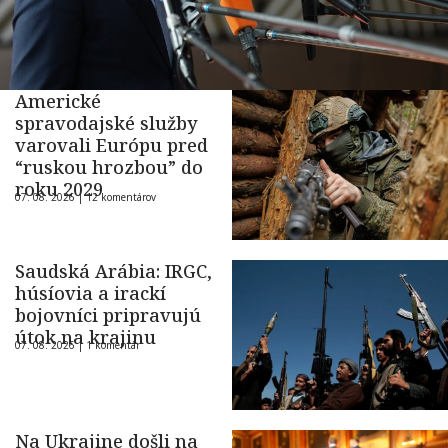
Americké
spravodajské služby
varovali Európu pred
“ruskou hrozbou” do
roku 2029
07. 08. 2026 |
12 komentárov
Saudská Arábia: IRGC,
húsíovia a irackí
bojovníci pripravujú
útok na krajinu
07. 08. 2026 |
1 komentár
Na Ukrajine došli na