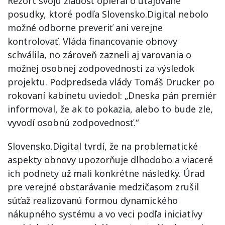
Rezort svoju žiadosť opieral o utajované
posudky, ktoré podľa Slovensko.Digital nebolo
možné odborne preveriť ani verejne
kontrolovať. Vláda financovanie obnovy
schválila, no zároveň zazneli aj varovania o
možnej osobnej zodpovednosti za výsledok
projektu. Podpredseda vlády Tomáš Drucker po
rokovaní kabinetu uviedol: „Dneska pán premiér
informoval, že ak to pokazia, alebo to bude zle,
vyvodí osobnú zodpovednosť.“
Slovensko.Digital tvrdí, že na problematické
aspekty obnovy upozorňuje dlhodobo a viaceré
ich podnety už mali konkrétne následky. Úrad
pre verejné obstarávanie medzičasom zrušil
súťaž realizovanú formou dynamického
nákupného systému a vo veci podľa iniciatívy