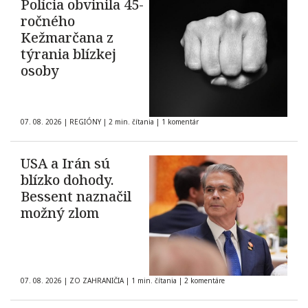
Polícia obvinila 45-
ročného
Kežmarčana z
týrania blízkej
osoby
07. 08. 2026
|
REGIÓNY
|
2 min. čítania
|
1 komentár
USA a Irán sú
blízko dohody.
Bessent naznačil
možný zlom
07. 08. 2026
|
ZO ZAHRANIČIA
|
1 min. čítania
|
2 komentáre