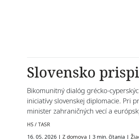
Slovensko prisp
Bikomunitný dialóg grécko-cyperských
iniciatívy slovenskej diplomacie. Pri 
minister zahraničných vecí a európsky
HS / TASR
16. 05. 2026
|
Z domova
|
3 min. čítania
|
Ži