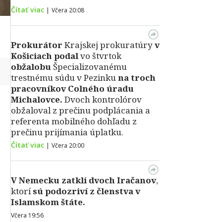
Čítať viac
|
Včera 20:08
Prokurátor
Krajskej prokuratúry
v
Košiciach podal
vo štvrtok
obžalobu
Špecializovanému
↻
trestnému súdu v Pezinku
na troch
pracovníkov Colného úradu
Michalovce.
Dvoch kontrolórov
obžaloval z prečinu podplácania a
referenta mobilného dohľadu z
prečinu prijímania úplatku.
Čítať viac
|
Včera 20:00
V Nemecku zatkli dvoch Iračanov
,
ktorí
sú podozriví z členstva v
Islamskom štáte.
Včera 19:56