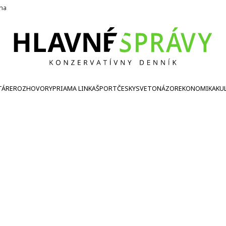
ína
TÁRE
ROZHOVORY
PRIAMA LINKA
ŠPORT
ČESKY
SVETONÁZOR
EKONOMIKA
KU