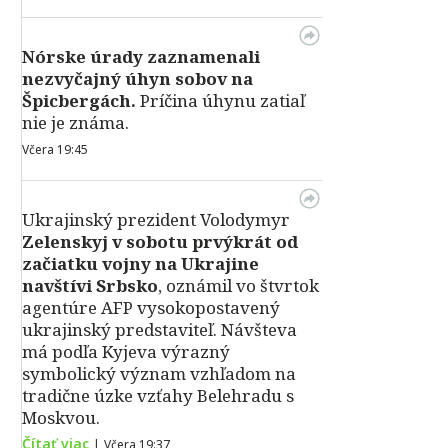
Nórske úrady zaznamenali
nezvyčajný úhyn sobov na
Špicbergách.
Príčina úhynu zatiaľ
nie je známa.
Včera 19:45
Ukrajinský prezident Volodymyr
Zelenskyj v sobotu prvýkrát od
začiatku vojny na Ukrajine
navštívi Srbsko
, oznámil vo štvrtok
agentúre AFP vysokopostavený
ukrajinský predstaviteľ. Návšteva
má podľa Kyjeva výrazný
symbolický význam vzhľadom na
tradične úzke vzťahy Belehradu s
Moskvou.
Čítať viac
|
Včera 19:37