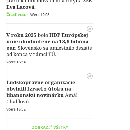
štvrtok informovala hovorkyňa ŽSK
Eva Lacová.
Čítať viac
|
Včera 19:08
V roku 2025
bolo
HDP
Európskej
únie ohodnotené na 18,8 bilióna
eur.
Slovensko sa umiestnilo desiate
od konca v rámci EÚ.
Včera 18:54
Ľudskoprávne organizácie
obvinili Izrael z útoku na
libanonskú novinárku
Amál
Chalílovú.
Včera 18:52
ZOBRAZIŤ VŠETKY