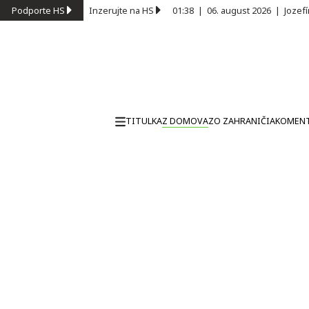
Podporte HS
Inzerujte na HS
01:38
|
06. august 2026
|
Jozef
TITULKA
Z DOMOVA
ZO ZAHRANIČIA
KOMEN