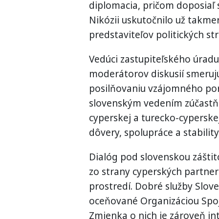
diplomacia, pričom doposiaľ 
Nikózii uskutočnilo už takme
predstaviteľov politických s
Vedúci zastupiteľského úradu
moderátorov diskusií smeruj
posilňovaniu vzájomného por
slovenským vedením zúčastňuj
cyperskej a turecko-cypersk
dôvery, spolupráce a stabilit
Dialóg pod slovenskou záštit
zo strany cyperských partne
prostredí. Dobré služby Slov
oceňované Organizáciou Spoj
Zmienka o nich je zároveň in