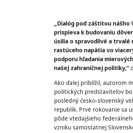
„Dialóg pod záštitou nášho 
prispieva k budovaniu dôve
úsilia o spravodlivé a trvalé
rastúceho napätia vo viace
podporu hľadania mierových 
našej zahraničnej politiky,“
z
Ako ďalej priblížil, autorom 
politických predstaviteľov b
posledný česko-slovenský veľ
republík. Prvé rokovanie sa 
pôde vtedajšieho federálneho
vzniku samostatnej Slovenskej