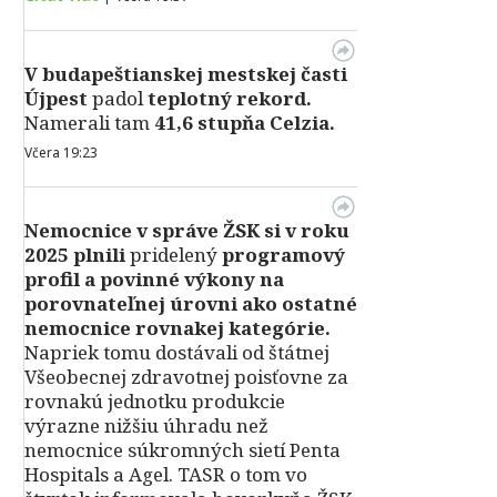
V
budapeštianskej mestskej časti
Újpest
padol
teplotný rekord.
Namerali tam
41,6 stupňa Celzia.
Včera 19:23
Nemocnice v správe ŽSK si v roku
2025 plnili
pridelený
programový
profil a povinné výkony na
porovnateľnej úrovni ako ostatné
nemocnice rovnakej kategórie.
Napriek tomu dostávali od štátnej
Všeobecnej zdravotnej poisťovne za
rovnakú jednotku produkcie
výrazne nižšiu úhradu než
nemocnice súkromných sietí Penta
Hospitals a Agel. TASR o tom vo