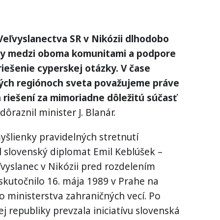
Veľvyslanectva SR v Nikózii dlhodobo
ry medzi oboma komunitami a podpore
 riešenie cyperskej otázky. V čase
rých regiónoch sveta považujeme práve
riešení za mimoriadne dôležitú súčasť
dôraznil minister J. Blanár.
myšlienky pravidelných stretnutí
ol slovenský diplomat Emil Keblúšek –
vyslanec v Nikózii pred rozdelením
uskutočnilo 16. mája 1989 v Prahe na
 ministerstva zahraničných vecí. Po
 republiky prevzala iniciatívu slovenská