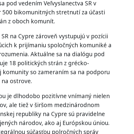
sa pod vedením Veľvyslanectva SR v
r 500 bikomunitných stretnutí za účasti
trán z oboch komunít.
 SR na Cypre zároveň vystupujú v pozícii
úcich k prijímaniu spoločných komuniké a
ozumenia. Aktuálne sa na dialógu pod
e 18 politických strán z grécko-
ej komunity so zameraním sa na podporu
y na ostrove.
ou je dlhodobo pozitívne vnímaný nielen
rov, ale tiež v širšom medzinárodnom
enskej republiky na Cypre sú pravidelne
ených národov, ako aj Európskou úniou.
tegrálnou súčasťou polročných správ