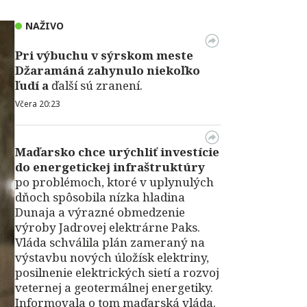
NAŽIVO
Pri výbuchu v
sýrskom meste
Džaramáná zahynulo niekoľko
ľudí a
ďalší sú zranení.
Včera 20:23
Maďarsko chce urýchliť investície
do energetickej infraštruktúry
po problémoch, ktoré v uplynulých
dňoch spôsobila nízka hladina
Dunaja a výrazné obmedzenie
výroby Jadrovej elektrárne Paks.
Vláda schválila plán zameraný na
výstavbu nových úložísk elektriny,
posilnenie elektrických sietí a rozvoj
veternej a geotermálnej energetiky.
Informovala o tom maďarská vláda.