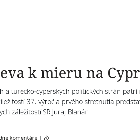
ieva k mieru na Cypr
 a turecko-cyperských politických strán patrí
príležitostí 37. výročia prvého stretnutia preds
ch záležitostí SR Juraj Blanár
adne komentáre
|