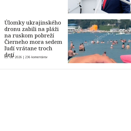
Úlomky ukrajinského
dronu zabili na pláži
na ruskom pobreží
Čierneho mora sedem
ľudí vrátane troch
detí
03. 08. 2026 |
236 komentárov