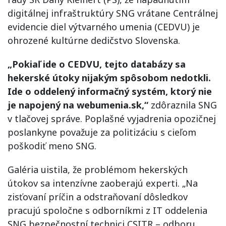
digitálnej infraštruktúry SNG vrátane Centrálnej
evidencie diel výtvarného umenia (CEDVU) je
ohrozené kultúrne dedičstvo Slovenska.
„Pokiaľ ide o CEDVU, tejto databázy sa
hekerské útoky nijakým spôsobom nedotkli.
Ide o oddelený informačný systém, ktorý nie
je napojený na webumenia.sk,“
zdôraznila SNG
v tlačovej správe. Poplašné vyjadrenia opozičnej
poslankyne považuje za politizáciu s cieľom
poškodiť meno SNG.
Galéria uistila, že problémom hekerských
útokov sa intenzívne zaoberajú experti. „Na
zisťovaní príčin a odstraňovaní dôsledkov
pracujú spoločne s odborníkmi z IT oddelenia
SNG bezpečnostní technici CSITR – odboru