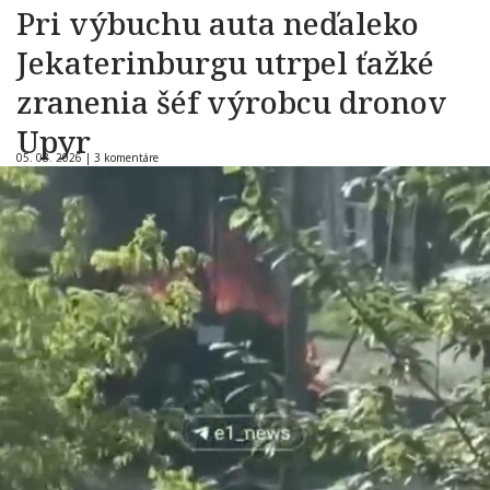
Pri výbuchu auta neďaleko
Jekaterinburgu utrpel ťažké
zranenia šéf výrobcu dronov
Upyr
05. 08. 2026 |
3 komentáre