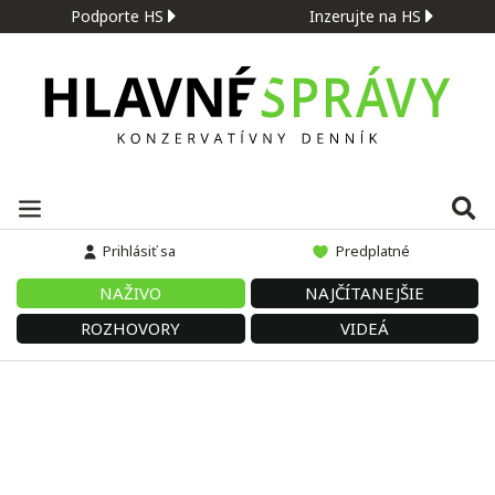
Podporte HS
Inzerujte na HS
Prihlásiť sa
Predplatné
NAŽIVO
NAJČÍTANEJŠIE
ROZHOVORY
VIDEÁ