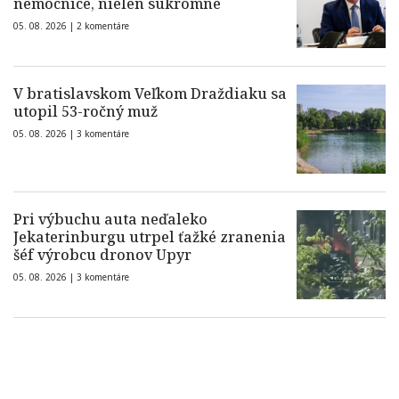
nemocnice, nielen súkromné
05. 08. 2026 |
2 komentáre
V bratislavskom Veľkom Draždiaku sa
utopil 53-ročný muž
05. 08. 2026 |
3 komentáre
Pri výbuchu auta neďaleko
Jekaterinburgu utrpel ťažké zranenia
šéf výrobcu dronov Upyr
05. 08. 2026 |
3 komentáre