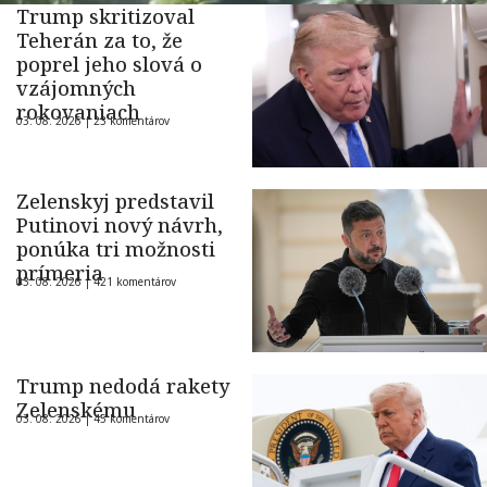
Trump skritizoval
Teherán za to, že
poprel jeho slová o
vzájomných
rokovaniach
03. 08. 2026 |
23 komentárov
Zelenskyj predstavil
Putinovi nový návrh,
ponúka tri možnosti
prímeria
03. 08. 2026 |
421 komentárov
Trump nedodá rakety
Zelenskému
03. 08. 2026 |
45 komentárov