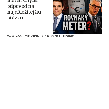
meter. Chýba
odpoveď na
najdôležitejšiu
otázku
06. 08. 2026
|
KOMENTÁRE
|
6 min. čítania
|
1 komentár