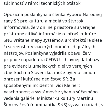
súčinnosť v rámci technických otázok.
Opozičná poslankyňa a členka Výboru Národnej
rady SR pre kultúru a médiá vo štvrtok
informovala, že v online priestore sú verejne
prístupné citlivé informácie o infraštruktúre
SNG vrátane mapy systémov, architektúre siete
či screenshoty viacerých domén i digitálnych
nástrojov. Poslankyňa vyjadrila obavu, že v
prípade napadnutia CEDVU – hlavnej databázy
pre evidenciu umeleckých diel vo verejných
zbierkach na Slovensku, môže byť v priamom
ohrození kultúrne dedičstvo SR. Za
spôsobenými incidentmi vidí Kleinert
neschopnosť a systémové zlyhania súčasného
vedenia galérie. Ministerku kultúry Martinu
Šimkovičovú (nominantka SNS) vyzvala nariadiť v