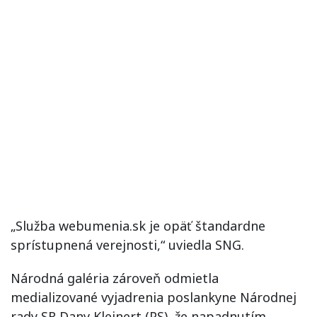
„Služba webumenia.sk je opäť štandardne
sprístupnená verejnosti,“ uviedla SNG.
Národná galéria zároveň odmietla
medializované vyjadrenia poslankyne Národnej
rady SR Dany Kleinert (PS), že napadnutím