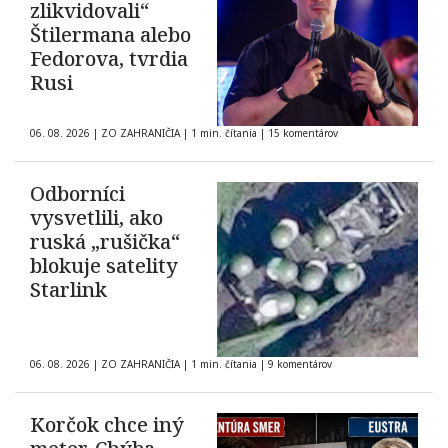
zlikvidovali“
Štilermana alebo
Fedorova, tvrdia
Rusi
06. 08. 2026
|
ZO ZAHRANIČIA
|
1 min. čítania
|
15 komentárov
Odborníci
vysvetlili, ako
ruská „rušička“
blokuje satelity
Starlink
06. 08. 2026
|
ZO ZAHRANIČIA
|
1 min. čítania
|
9 komentárov
Korčok chce iný