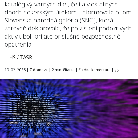
katalóg výtvarných diel, čelila v ostatných
dňoch hekerským útokom. Informovala o tom
Slovenská národná galéria (SNG), ktorá
zároveň deklarovala, že po zistení podozrivých
aktivít boli prijaté príslušné bezpečnostné
opatrenia
HS / TASR
19. 02. 2026
|
Z domova
|
2 min. čítania
|
Žiadne komentáre
|