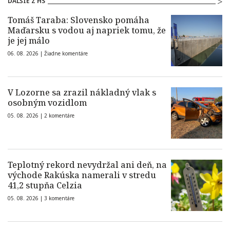
ĎALŠIE Z HS
Tomáš Taraba: Slovensko pomáha
Maďarsku s vodou aj napriek tomu, že
je jej málo
06. 08. 2026 |
Žiadne komentáre
V Lozorne sa zrazil nákladný vlak s
osobným vozidlom
05. 08. 2026 |
2 komentáre
Teplotný rekord nevydržal ani deň, na
východe Rakúska namerali v stredu
41,2 stupňa Celzia
05. 08. 2026 |
3 komentáre