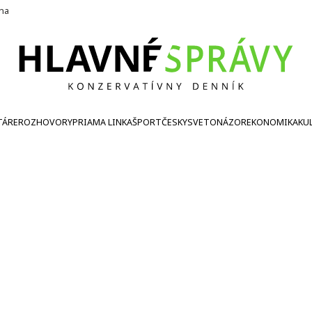
ína
TÁRE
ROZHOVORY
PRIAMA LINKA
ŠPORT
ČESKY
SVETONÁZOR
EKONOMIKA
KU