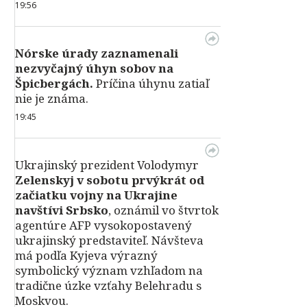
19:56
Nórske úrady zaznamenali
nezvyčajný úhyn sobov na
Špicbergách.
Príčina úhynu zatiaľ
nie je známa.
19:45
Ukrajinský prezident Volodymyr
Zelenskyj v sobotu prvýkrát od
začiatku vojny na Ukrajine
navštívi Srbsko
, oznámil vo štvrtok
agentúre AFP vysokopostavený
ukrajinský predstaviteľ. Návšteva
má podľa Kyjeva výrazný
symbolický význam vzhľadom na
tradične úzke vzťahy Belehradu s
Moskvou.