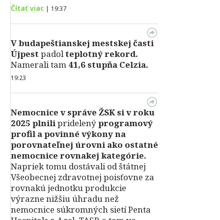
Čítať viac
|
19:37
V
budapeštianskej mestskej časti
Újpest
padol
teplotný rekord.
Namerali tam
41,6 stupňa Celzia.
19:23
Nemocnice v správe ŽSK si v roku
2025 plnili
pridelený
programový
profil a povinné výkony na
porovnateľnej úrovni ako ostatné
nemocnice rovnakej kategórie.
Napriek tomu dostávali od štátnej
Všeobecnej zdravotnej poisťovne za
rovnakú jednotku produkcie
výrazne nižšiu úhradu než
nemocnice súkromných sietí Penta