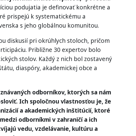
ciou podujatia je definovať konkrétne a
oré prispejú k systematickému a
venska s jeho globálnou komunitou.
u diskusií pri okrúhlych stoloch, pričom
rticipáciu. Približne 30 expertov bolo
ických stolov. Každý z nich bol zostavený
tátu, diaspóry, akademickej obce a
uznávaných odborníkov, ktorých sa nám
osloviť. Ich spoločnou vlastnosťou je, že
nizácií a akademických inštitúcií, ktoré
edzi odborníkmi v zahraničí a ich
íjajú vedu, vzdelávanie, kultúru a