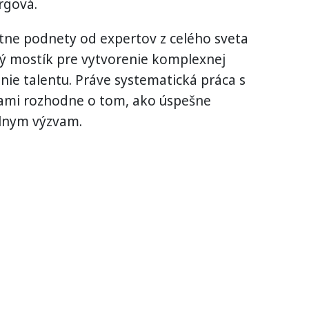
rgová.
ne podnety od expertov z celého sveta
vý mostík pre vytvorenie komplexnej
nie talentu. Práve systematická práca s
cami rozhodne o tom, ako úspešne
álnym výzvam.