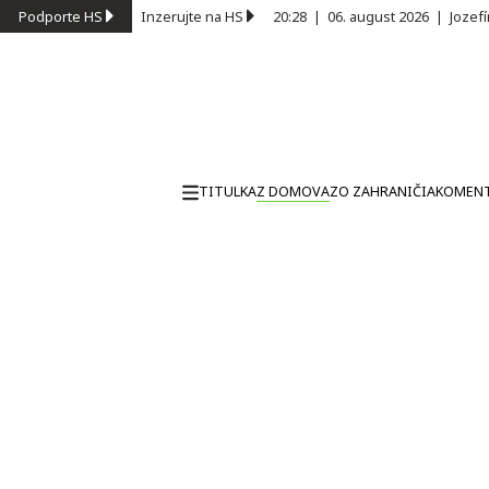
Podporte HS
Inzerujte na HS
20:28
|
06. august 2026
|
Jozef
TITULKA
Z DOMOVA
ZO ZAHRANIČIA
KOMEN