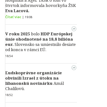
Hospitals a Agel. TASR o tom vo
štvrtok informovala hovorkyňa ŽSK
Eva Lacová.
Čítať viac
|
19:08
V roku 2025
bolo
HDP
Európskej
únie ohodnotené na 18,8 bilióna
eur.
Slovensko sa umiestnilo desiate
od konca v rámci EÚ.
18:54
Ľudskoprávne organizácie
obvinili Izrael z útoku na
libanonskú novinárku
Amál
Chalílovú.
18:52