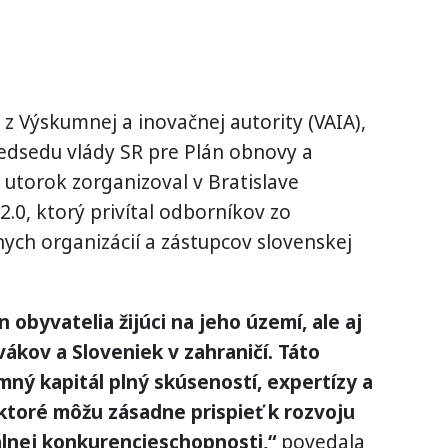
z Výskumnej a inovačnej autority (VAIA),
dsedu vlády SR pre Plán obnovy a
utorok zorganizoval v Bratislave
0, ktorý privítal odborníkov zo
ych organizácií a zástupcov slovenskej
 obyvatelia žijúci na jeho území, ale aj
vákov a Sloveniek v zahraničí. Táto
ný kapitál plný skúseností, expertízy a
ktoré môžu zásadne prispieť k rozvoju
bálnej konkurencieschopnosti,“
povedala