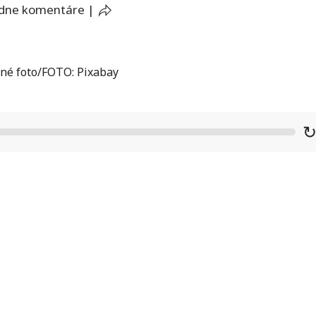
adne komentáre
|
čné foto/FOTO: Pixabay