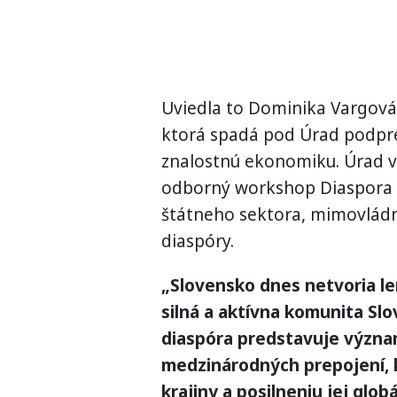
Uviedla to Dominika Vargová 
ktorá spadá pod Úrad podpre
znalostnú ekonomiku. Úrad v 
odborný workshop Diaspora 2.
štátneho sektora, mimovládn
diaspóry.
„Slovensko dnes netvoria len
silná a aktívna komunita Slo
diaspóra predstavuje význam
medzinárodných prepojení, 
krajiny a posilneniu jej glo