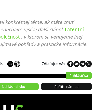
li konkrétnej téme, ak máte chuť
nenechajte ujsť aj ďalší článok
Latentní
polečnost
, v ktorom sa venujeme inej
ujímavé pohľady a praktické informácie.
 nás
Zdieľajte nás
Prihlásiť sa
Nahlásiť chybu
Pošlite nám tip