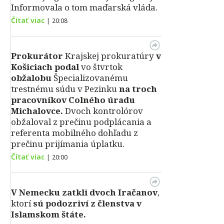
Informovala o tom maďarská vláda.
Čítať viac
|
20:08
Prokurátor
Krajskej prokuratúry
v
Košiciach podal
vo štvrtok
obžalobu
Špecializovanému
trestnému súdu v Pezinku
na troch
pracovníkov Colného úradu
Michalovce.
Dvoch kontrolórov
obžaloval z prečinu podplácania a
referenta mobilného dohľadu z
prečinu prijímania úplatku.
Čítať viac
|
20:00
V Nemecku zatkli dvoch Iračanov
,
ktorí
sú podozriví z členstva v
Islamskom štáte.