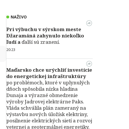
NAŽIVO
Pri výbuchu v
sýrskom meste
Džaramáná zahynulo niekoľko
ľudí a
ďalší sú zranení.
20:23
↻
Maďarsko chce urýchliť investície
do energetickej infraštruktúry
po problémoch, ktoré v uplynulých
dňoch spôsobila nízka hladina
Dunaja a výrazné obmedzenie
výroby Jadrovej elektrárne Paks.
Vláda schválila plán zameraný na
výstavbu nových úložísk elektriny,
posilnenie elektrických sietí a rozvoj
veternej a geotermálnej energetiky.