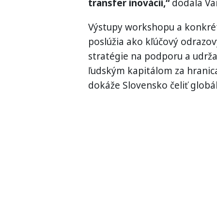
transfer inovácií,“
dodala Va
Výstupy workshopu a konkrét
poslúžia ako kľúčový odrazo
stratégie na podporu a udrža
ľudským kapitálom za hrani
dokáže Slovensko čeliť glob