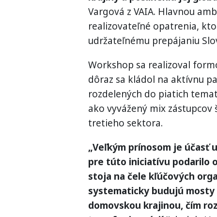
Vargová z VAIA. Hlavnou ambí
realizovateľné opatrenia, kt
udržateľnému prepájaniu Slo
Workshop sa realizoval formo
dôraz sa kládol na aktívnu pa
rozdelených do piatich temat
ako vyvážený mix zástupcov š
tretieho sektora.
„Veľkým prínosom je účasť 
pre túto iniciatívu podarilo 
stoja na čele kľúčových orga
systematicky budujú mosty m
domovskou krajinou, čím rozv