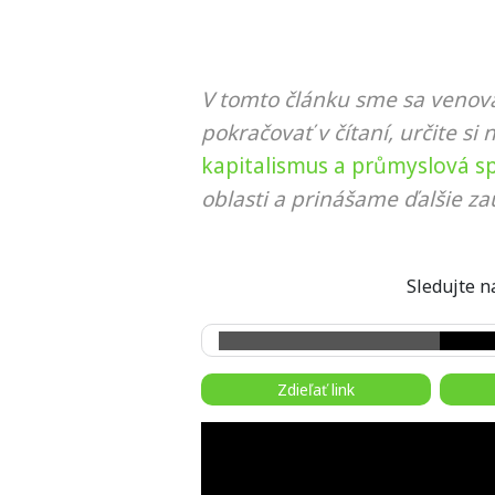
V tomto článku sme sa venova
pokračovať v čítaní, určite si 
kapitalismus a průmyslová s
oblasti a prinášame ďalšie za
Sledujte
Zdieľať link