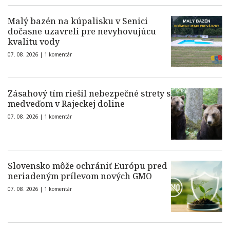
Malý bazén na kúpalisku v Senici
dočasne uzavreli pre nevyhovujúcu
kvalitu vody
07. 08. 2026 |
1 komentár
Zásahový tím riešil nebezpečné strety s
medveďom v Rajeckej doline
07. 08. 2026 |
1 komentár
Slovensko môže ochrániť Európu pred
neriadeným prílevom nových GMO
07. 08. 2026 |
1 komentár