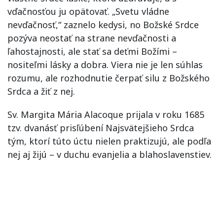
vďačnosťou ju opätovať. „Svetu vládne
nevďačnosť,“ zaznelo kedysi, no Božské Srdce
pozýva neostať na strane nevďačnosti a
ľahostajnosti, ale stať sa deťmi Božími –
nositeľmi lásky a dobra. Viera nie je len súhlas
rozumu, ale rozhodnutie čerpať silu z Božského
Srdca a žiť z nej.
Sv. Margita Mária Alacoque prijala v roku 1685
tzv. dvanásť prisľúbení Najsvätejšieho Srdca
tým, ktorí túto úctu nielen praktizujú, ale podľa
nej aj žijú – v duchu evanjelia a blahoslavenstiev.