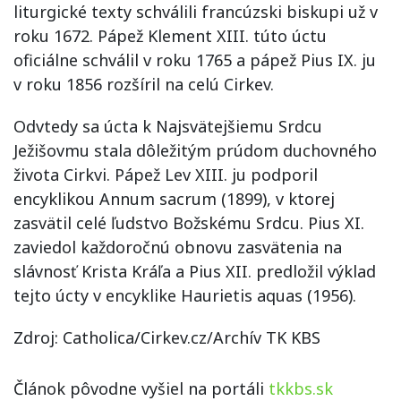
liturgické texty schválili francúzski biskupi už v
roku 1672. Pápež Klement XIII. túto úctu
oficiálne schválil v roku 1765 a pápež Pius IX. ju
v roku 1856 rozšíril na celú Cirkev.
Odvtedy sa úcta k Najsvätejšiemu Srdcu
Ježišovmu stala dôležitým prúdom duchovného
života Cirkvi. Pápež Lev XIII. ju podporil
encyklikou Annum sacrum (1899), v ktorej
zasvätil celé ľudstvo Božskému Srdcu. Pius XI.
zaviedol každoročnú obnovu zasvätenia na
slávnosť Krista Kráľa a Pius XII. predložil výklad
tejto úcty v encyklike Haurietis aquas (1956).
Zdroj: Catholica/Cirkev.cz/Archív TK KBS
Článok pôvodne vyšiel na portáli
tkkbs.sk