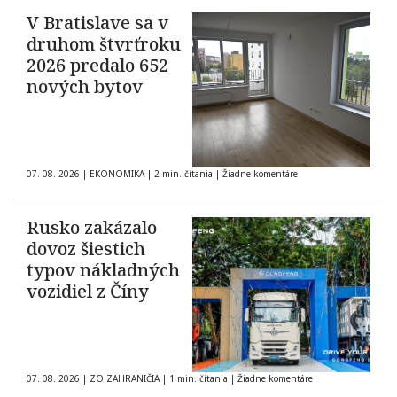
V Bratislave sa v
druhom štvrťroku
2026 predalo 652
nových bytov
07. 08. 2026
|
EKONOMIKA
|
2 min. čítania
|
Žiadne komentáre
Rusko zakázalo
dovoz šiestich
typov nákladných
vozidiel z Číny
07. 08. 2026
|
ZO ZAHRANIČIA
|
1 min. čítania
|
Žiadne komentáre