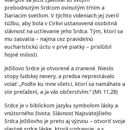
prebodnutým Srdcom ovinutým tŕním a
žiariacim svetlom. V týchto videniach jej zveril
túžbu, aby bola v Cirkvi ustanovená osobitná
slávnosť na uctievanie jeho Srdca. Tým, ktorí sa
mu zasvätia – najmä cez pravidelnú
eucharistickú úctu v prvé piatky – prisľúbil
hojné milosti.
Ježišovo Srdce je otvorené a zranené. Nieslo
stopy ľudskej nevery, a predsa neprestávalo
volať: „Poďte ku mne všetci, ktorí sa namáhate a
ste preťažení, a ja vás občerstvím.“ (Mt 11,28)
Srdce je v biblickom jazyku symbolom lásky a
vnútorného života. Slávnosť Najsvätejšieho
Srdca Ježišovho je preto aj výzvou – otvoriť svoje
vlastné srdce láske, ktorá uzdravuje, a s