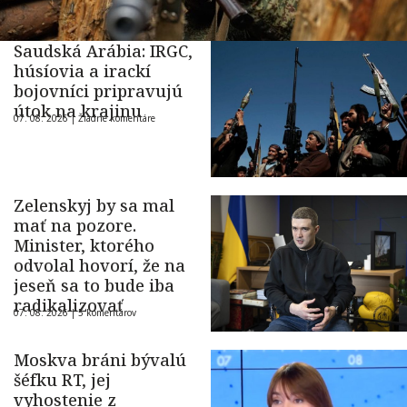
Saudská Arábia: IRGC,
húsíovia a irackí
bojovníci pripravujú
útok na krajinu
07. 08. 2026 |
Žiadne komentáre
Zelenskyj by sa mal
mať na pozore.
Minister, ktorého
odvolal hovorí, že na
jeseň sa to bude iba
radikalizovať
07. 08. 2026 |
5 komentárov
Moskva bráni bývalú
šéfku RT, jej
vyhostenie z