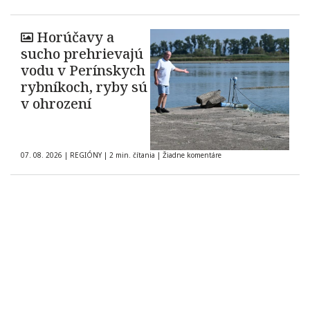
Horúčavy a
sucho prehrievajú
vodu v Perínskych
rybníkoch, ryby sú
v ohrození
07. 08. 2026
|
REGIÓNY
|
2 min. čítania
|
Žiadne komentáre