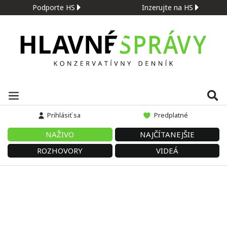
Podporte HS
Inzerujte na HS
Prihlásiť sa
Predplatné
NAŽIVO
NAJČÍTANEJŠIE
ROZHOVORY
VIDEÁ