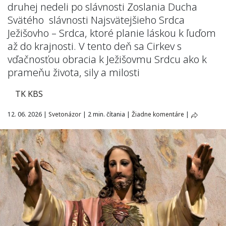
druhej nedeli po slávnosti Zoslania Ducha
Svätého slávnosti Najsvätejšieho Srdca
Ježišovho – Srdca, ktoré planie láskou k ľuďom
až do krajnosti. V tento deň sa Cirkev s
vďačnosťou obracia k Ježišovmu Srdcu ako k
prameňu života, sily a milosti
TK KBS
12. 06. 2026
|
Svetonázor
|
2 min. čítania
|
Žiadne komentáre
|