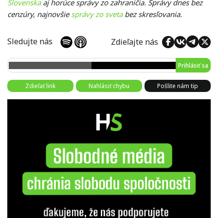
Slovenska
aj horúce správy zo zahraničia. Správy dnes bez
cenzúry, najnovšie
správy zo sveta
bez skresľovania.
Sledujte nás
Zdieľajte nás
Prihlásiť sa
Zdieľať link
Nahlásiť chybu
Pošlite nám tip