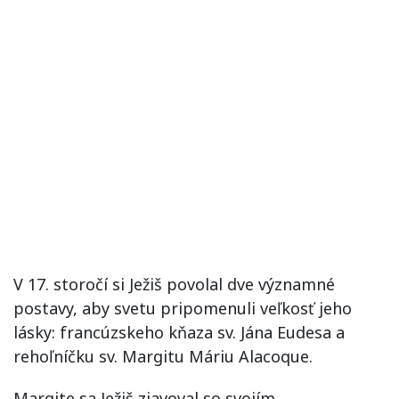
V 17. storočí si Ježiš povolal dve významné
postavy, aby svetu pripomenuli veľkosť jeho
lásky: francúzskeho kňaza sv. Jána Eudesa a
rehoľníčku sv. Margitu Máriu Alacoque.
Margite sa Ježiš zjavoval so svojím