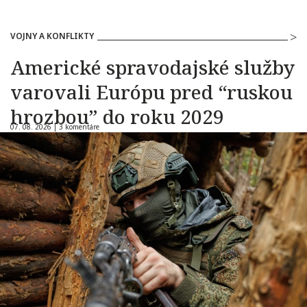
VOJNY A KONFLIKTY
Americké spravodajské služby
varovali Európu pred “ruskou
hrozbou” do roku 2029
07. 08. 2026 |
3 komentáre