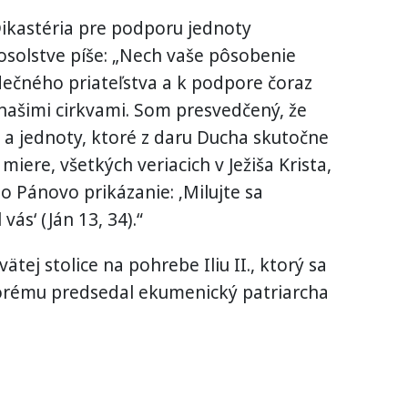
Dikastéria pre podporu jednoty
osolstve píše: „Nech vaše pôsobenie
dečného priateľstva a k podpore čoraz
našimi cirkvami. Som presvedčený, že
y a jednoty, ktoré z daru Ducha skutočne
j miere, všetkých veriacich v Ježiša Krista,
lo Pánovo prikázanie: ‚Milujte sa
ás‘ (Ján 13, 34).“
ätej stolice na pohrebe Iliu II., ktorý sa
ktorému predsedal ekumenický patriarcha