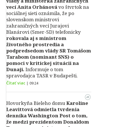
vlády a ministerka zahraničných
vecí Anita Orbánová
vo štvrtok na
sociálnej sieti oznámila, že po
slovenskom ministrovi
zahraničných vecí Jurajovi
Blanárovi (Smer-SD) telefonicky
rokovala aj s ministrom
životného prostredia a
podpredsedom vlády SR Tomášom
Tarabom (nominant SNS) o
pomoci v kritickej situácii na
Dunaji.
Informuje o tom
spravodajca TASR v Budapešti.
Čítať viac
|
09:24
Hovorkyňa Bieleho domu
Karoline
Leavittová odmietla tvrdenia
denníka Washington Post o tom,
že medzi prezidentom Donaldom