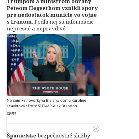
Trumpom a ministrom obrany
Peteom Hegsethom vznikli spory
pre nedostatok munície vo vojne
s Iránom.
Podľa nej sú informácie
nepresné a nepravdivé.
Na snímke hovorkyňa Bieleho domu Karoline
Leavittová / Foto: SITA/AP-Alex Brandon
08:53
Španielske
bezpečnostné služby