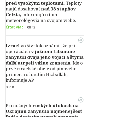
pred vysokými teplotami.
Teploty
majú dosahovať
nad 38 stupňov
Celzia,
informujú o tom
meteorológovia na svojom webe.
Čítať viac
|
08:43
Izrael
vo štvrtok oznámil, že pri
operáciách
v južnom Libanone
zahynuli dvaja jeho vojaci a štyria
ďalší utrpeli vážne zranenia.
Ide o
prvé izraelské obete od júnového
prímeria s hnutím Hizballáh,
informuje AP.
08:18
Pri nočných
ruských útokoch na
Ukrajinu zahynulo najmenej šesť
ľudí a desiatky utrpeli zranenia.