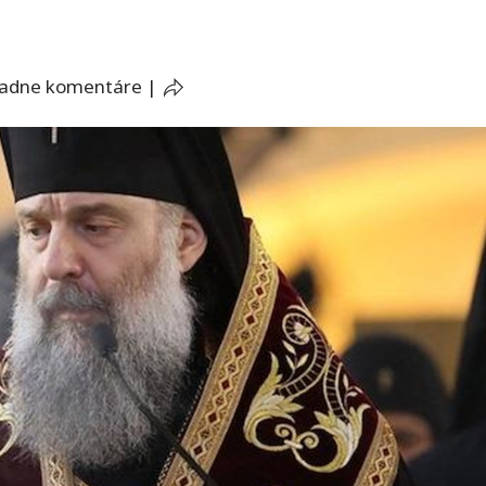
iadne komentáre
|