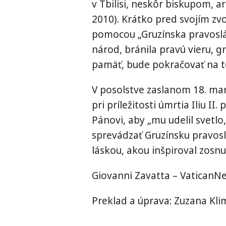
v Tbilisi, neskôr biskupom, 
2010). Krátko pred svojím zvol
pomocou „Gruzínska pravoslá
národ, bránila pravú vieru, gr
pamäť, bude pokračovať na te
V posolstve zaslanom 18. mar
pri príležitosti úmrtia Iliu II.
Pánovi, aby „mu udelil svetlo,
sprevádzať Gruzínsku pravosl
láskou, akou inšpiroval zosnu
Giovanni Zavatta – VaticanN
Preklad a úprava: Zuzana Kl