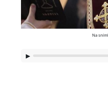
Na snímke
▶