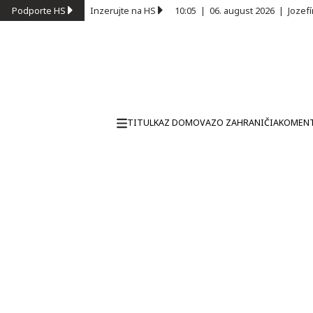
Podporte HS
Inzerujte na HS
10:05
|
06. august 2026
|
Jozef
TITULKA
Z DOMOVA
ZO ZAHRANIČIA
KOMEN