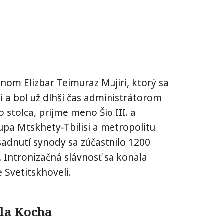
om Elizbar Teimuraz Mujiri, ktorý sa
mi a bol už dlhší čas administrátorom
stolca, prijme meno Šio III. a
kupa Mtskhety-Tbilisi a metropolitu
sadnutí synody sa zúčastnilo 1200
. Intronizačná slávnosť sa konala
e Svetitskhoveli.
la Kocha