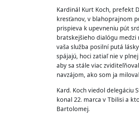
Kardinál Kurt Koch, prefekt 
kresťanov, v blahoprajnom p
prispieva k upevneniu pút sr
bratskejšieho dialógu medzi 
vaša služba posilní putá lásk
spájajú, hoci zatiaľ nie v plne
aby sa stále viac zviditeľňova
navzájom, ako som ja miloval v
Kard. Koch viedol delegáciu Sv
konal 22. marca v Tbilisi a 
Bartolomej.