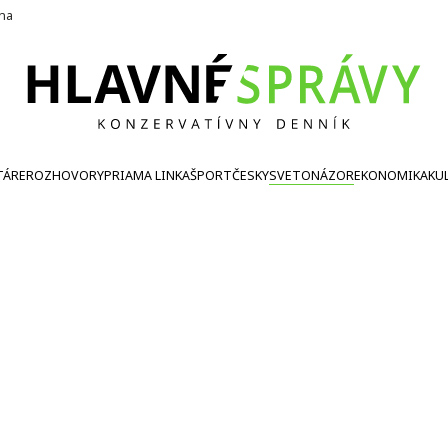
ína
TÁRE
ROZHOVORY
PRIAMA LINKA
ŠPORT
ČESKY
SVETONÁZOR
EKONOMIKA
KU