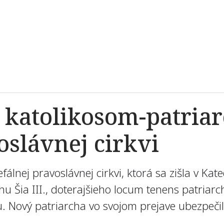
ým katolikosom-patri
oslávnej cirkvi
nej pravoslávnej cirkvi, ktorá sa zišla v Katedr
hu Šia III., doterajšieho locum tenens patriarc
u. Nový patriarcha vo svojom prejave ubezpečil