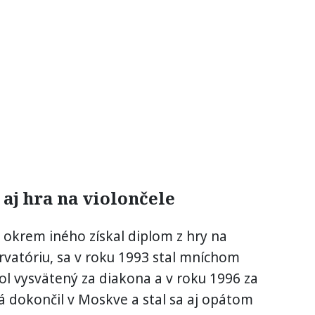
 aj hra na violončele
ý okrem iného získal diplom z hry na
vatóriu, sa v roku 1993 stal mníchom
bol vysvätený za diakona a v roku 1996 za
iá dokončil v Moskve a stal sa aj opátom