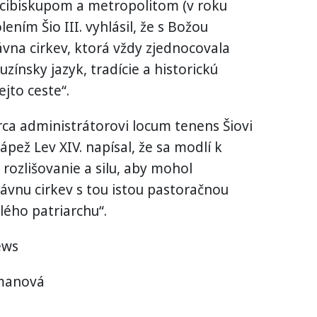
arcibiskupom a metropolitom (v roku
ením Šio III. vyhlásil, že s Božou
vna cirkev, ktorá vždy zjednocovala
uzínsky jazyk, tradície a historickú
jto ceste“.
ca administrátorovi locum tenens Šiovi
 pápež Lev XIV. napísal, že sa modlí k
 rozlišovanie a silu, aby mohol
ávnu cirkev s tou istou pastoračnou
lého patriarchu“.
ews
imanová