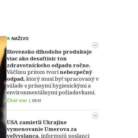
NAŽIVO
Slovensko dlhodobo produkuje
viac ako desaťtisíc ton
zdravotníckeho odpadu ročne.
Väčšinu pritom tvorí
nebezpečný
odpad,
ktorý musí byť spracovaný v
súlade s prísnymi hygienickými a
environmentálnymi požiadavkami.
Čítať viac
|
09:41
USA zamietli Ukrajine
vymenovanie Umerova za
veľvyslanca,
informujú poslanci