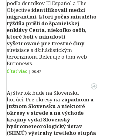
podľa denníkov El Español a The
Objective
identifikovali medzi
migrantmi, ktorí počas minulého
týždňa prišli do španielskej
enklávy Ceuta, niekoľko osôb,
ktoré boli v minulosti
vyšetrované pre trestné činy
súvisiace s džihádistickým
terorizmom. Referuje o tom web
Euronews.
Čítať viac
|
08:47
Aj štvrtok bude na Slovensku
horúci. Pre okresy na
západnom a
južnom Slovensku a niektoré
okresy v strede a na východe
krajiny vydal Slovenský
hydrometeorologický ústav
(SHMÚ) výstrahy tretieho stupňa