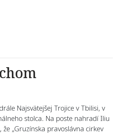
archom
ále Najsvätejšej Trojice v Tbilisi, v
hálneho stolca. Na poste nahradí Iliu
, že „Gruzínska pravoslávna cirkev