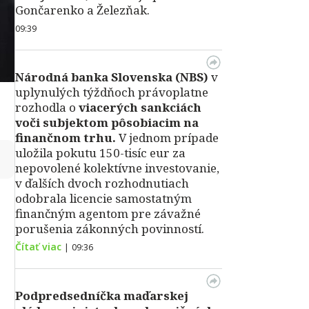
Gončarenko a Železňak.
09:39
Národná banka Slovenska (NBS)
v
uplynulých týždňoch právoplatne
rozhodla o
viacerých sankciách
voči subjektom pôsobiacim na
finančnom trhu.
V jednom prípade
uložila pokutu 150-tisíc eur za
↻
nepovolené kolektívne investovanie,
v ďalších dvoch rozhodnutiach
odobrala licencie samostatným
finančným agentom pre závažné
porušenia zákonných povinností.
Čítať viac
|
09:36
Podpredsedníčka maďarskej