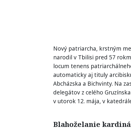
Nový patriarcha, krstným men
narodil v Tbilisi pred 57 rok
locum tenens patriarchálneho 
automaticky aj tituly arcibis
Abcházska a Bichvinty. Na za
delegátov z celého Gruzínska
v utorok 12. mája, v katedrál
Blahoželanie kardiná