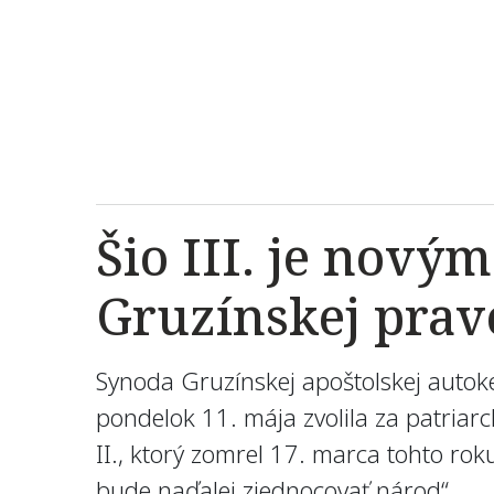
Šio III. je nov
Gruzínskej prav
Synoda Gruzínskej apoštolskej autokefál
pondelok 11. mája zvolila za patriarc
II., ktorý zomrel 17. marca tohto rok
bude naďalej zjednocovať národ“