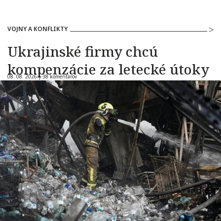
VOJNY A KONFLIKTY
Ukrajinské firmy chcú
kompenzácie za letecké útoky
08. 08. 2026 |
38 komentárov