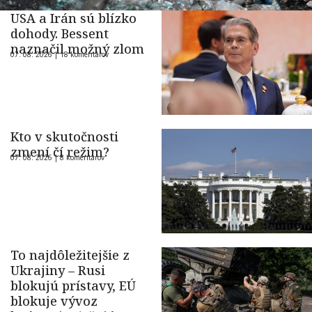
USA a Irán sú blízko
dohody. Bessent
naznačil možný zlom
07. 08. 2026 |
18 komentárov
Kto v skutočnosti
zmení čí režim?
07. 08. 2026 |
8 komentárov
To najdôležitejšie z
Ukrajiny – Rusi
blokujú prístavy, EÚ
blokuje vývoz