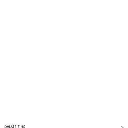
ĎALŠIE Z HS