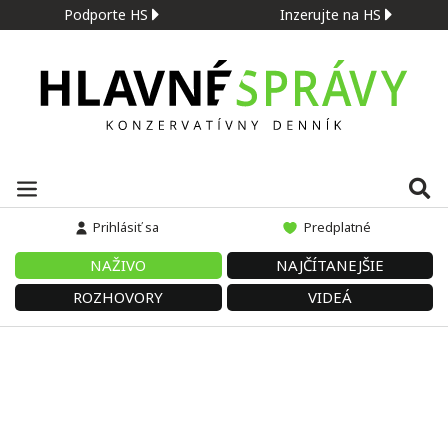
Podporte HS
Inzerujte na HS
Prihlásiť sa
Predplatné
NAŽIVO
NAJČÍTANEJŠIE
ROZHOVORY
VIDEÁ