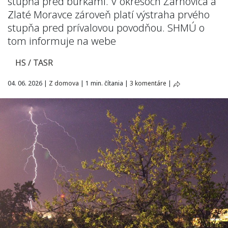
stupňa pred búrkami. V okresoch Žarnovica a
Zlaté Moravce zároveň platí výstraha prvého
stupňa pred prívalovou povodňou. SHMÚ o
tom informuje na webe
HS / TASR
04. 06. 2026
|
Z domova
|
1 min. čítania
|
3 komentáre
|