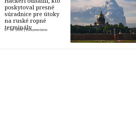
Hackeri odhalili, kto
poskytoval presné
súradnice pre útoky
na ruské ropné
terminály
07. 08. 2026 |
67 komentárov