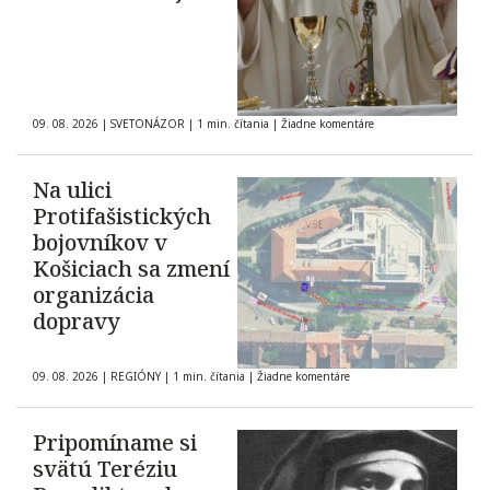
09. 08. 2026
|
SVETONÁZOR
|
1 min. čítania
|
Žiadne komentáre
Na ulici
Protifašistických
bojovníkov v
Košiciach sa zmení
organizácia
dopravy
09. 08. 2026
|
REGIÓNY
|
1 min. čítania
|
Žiadne komentáre
Pripomíname si
svätú Teréziu