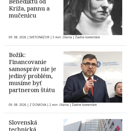
Benediktu od
Kríža, pannu a
mučenicu
09. 08. 2026
|
SVETONÁZOR
|
5 min. čítania
|
Žiadne komentáre
Božik:
Financovanie
samospráv nie je
jediný problém,
musíme byť
partnerom štátu
09. 08. 2026
|
Z DOMOVA
|
2 min. čítania
|
Žiadne komentáre
Slovenská
technická