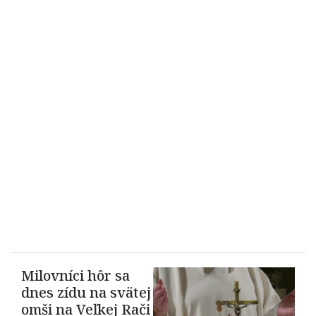
Milovníci hôr sa
dnes zídu na svätej
omši na Veľkej Rači