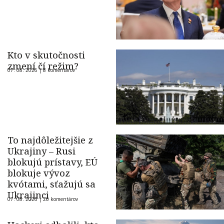
Kto v skutočnosti
zmení čí režim?
07. 08. 2026 |
8 komentárov
To najdôležitejšie z
Ukrajiny – Rusi
blokujú prístavy, EÚ
blokuje vývoz
kvótami, sťažujú sa
Ukrajinci
07. 08. 2026 |
26 komentárov