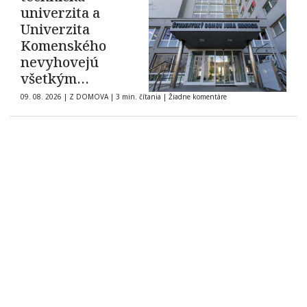
univerzita a
Univerzita
Komenského
nevyhovejú
všetkým
žiadostiam o
09. 08. 2026
|
Z DOMOVA
|
3 min. čítania
|
Žiadne komentáre
ubytovanie na
internátoch