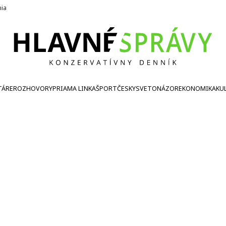
nia
TÁRE
ROZHOVORY
PRIAMA LINKA
ŠPORT
ČESKY
SVETONÁZOR
EKONOMIKA
KU