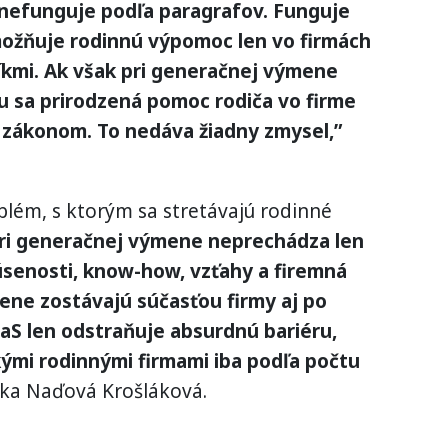
nefunguje podľa paragrafov. Funguje
možňuje rodinnú výpomoc len vo firmách
kmi. Ak však pri generačnej výmene
azu sa prirodzená pomoc rodiča vo firme
 zákonom. To nedáva žiadny zmysel,”
oblém, s ktorým sa stretávajú rodinné
ri generačnej výmene neprechádza len
úsenosti, know-how, vzťahy a firemná
zene zostávajú súčasťou firmy aj po
aS len odstraňuje absurdnú bariéru,
kými rodinnými firmami iba podľa počtu
ika Naďová Krošláková.