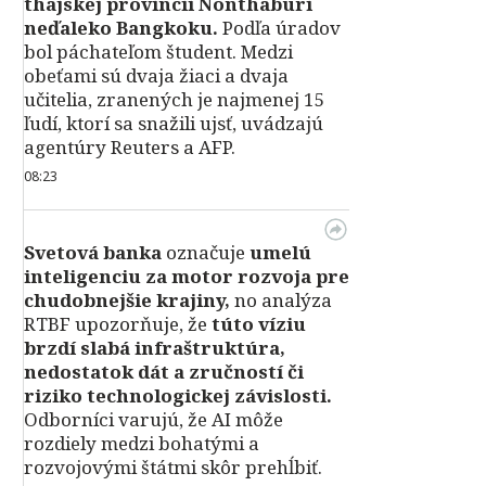
thajskej provincii Nonthaburi
neďaleko Bangkoku.
Podľa úradov
bol páchateľom študent. Medzi
obeťami sú dvaja žiaci a dvaja
učitelia, zranených je najmenej 15
ľudí, ktorí sa snažili ujsť, uvádzajú
agentúry Reuters a AFP.
08:23
Svetová banka
označuje
umelú
inteligenciu za motor rozvoja pre
chudobnejšie krajiny,
no analýza
RTBF upozorňuje, že
túto víziu
brzdí slabá infraštruktúra,
nedostatok dát a zručností či
riziko technologickej závislosti.
Odborníci varujú, že AI môže
rozdiely medzi bohatými a
rozvojovými štátmi skôr prehĺbiť.