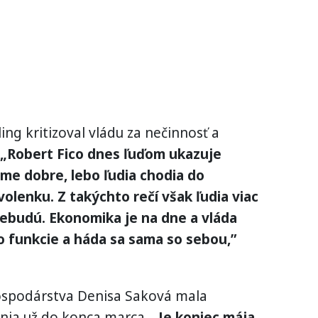
ng kritizoval vládu za nečinnosť a
 „Robert Fico dnes ľuďom ukazuje
áme dobre, lebo ľudia chodia do
olenku. Z takýchto rečí však ľudia viac
ebudú. Ekonomika je na dne a vláda
 o funkcie a háda sa sama so sebou,”
ospodárstva Denisa Saková mala
enia už do konca marca.
„Je koniec mája