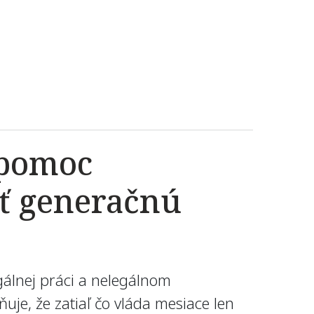
 pomoc
ať generačnú
gálnej práci a nelegálnom
je, že zatiaľ čo vláda mesiace len