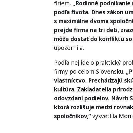
firiem.
„Rodinné podnikanie 
podľa života. Dnes zákon u
s maximálne dvoma spoloční
prejde firma na tri deti, zr
môže dostať do konfliktu so
upozornila.
Podľa nej ide o praktický pr
firmy po celom Slovensku.
„P
vlastníctvo. Prechádzajú sk
kultúra. Zakladatelia prirod
odovzdaní podielov. Návrh S
ktorá rozlišuje medzi rovna
spoločníkov,”
vysvetlila Mon