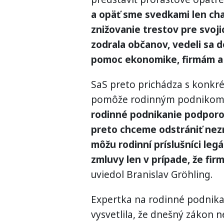
a opäť sme svedkami len chaos
znižovanie trestov pre svoji
zodrala občanov, vedeli sa 
pomoc ekonomike, firmám a 
SaS preto prichádza s konkré
pomôže rodinným podnikom 
rodinné podnikanie podporov
preto chceme odstrániť ne
môžu rodinní príslušníci le
zmluvy len v prípade, že fi
uviedol Branislav Gröhling.
Expertka na rodinné podnik
vysvetlila, že dnešný zákon n