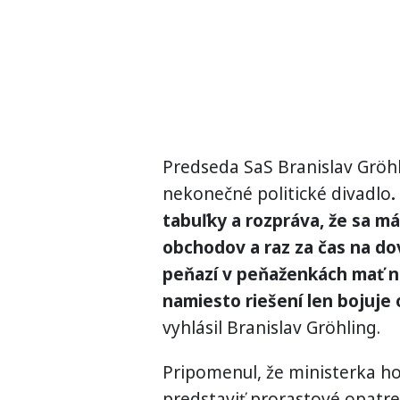
Predseda SaS Branislav Gröhli
nekonečné politické divadlo
.
tabuľky a rozpráva, že sa m
obchodov a raz za čas na dov
peňazí v peňaženkách mať n
namiesto riešení len bojuje
vyhlásil Branislav Gröhling.
Pripomenul, že ministerka h
predstaviť prorastové opatr