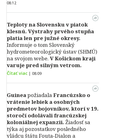
08:12
Teploty na Slovensku v piatok
klesnú.
Výstrahy prvého stupňa
platia len pre južné okresy.
Informuje o tom Slovenský
hydrometeorologický ústav (SHMÚ)
na svojom webe.
V Košickom kraji
varuje pred silným vetrom.
Čítať viac
|
08:09
Guinea
požiadala
Francúzsko o
vrátenie lebiek a osobných
predmetov bojovníkov, ktorí v 19.
storočí odolávali francúzskej
koloniálnej expanzii.
Žiadosť sa
týka aj pozostatkov posledného
vládcu štátu Fouta‑Djalon a