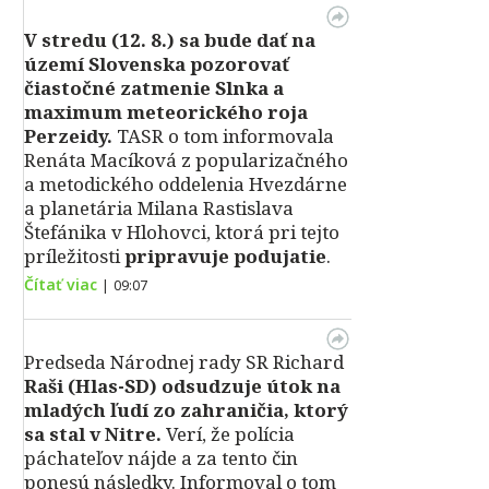
V stredu (12. 8.) sa bude dať na
území Slovenska pozorovať
čiastočné zatmenie Slnka a
maximum meteorického roja
Perzeidy.
TASR o tom informovala
Renáta Macíková z popularizačného
a metodického oddelenia Hvezdárne
a planetária Milana Rastislava
Štefánika v Hlohovci, ktorá pri tejto
príležitosti
pripravuje podujatie
.
Čítať viac
|
09:07
Predseda Národnej rady SR Richard
Raši (Hlas-SD) odsudzuje útok na
mladých ľudí zo zahraničia, ktorý
sa stal v Nitre.
Verí, že polícia
páchateľov nájde a za tento čin
ponesú následky. Informoval o tom