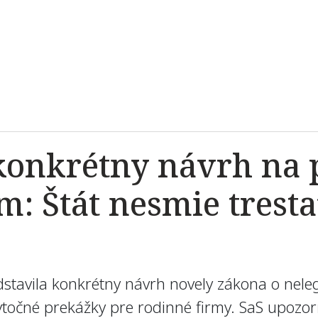
 konkrétny návrh na
: Štát nesmie trest
edstavila konkrétny návrh novely zákona o nele
točné prekážky pre rodinné firmy. SaS upozorňu