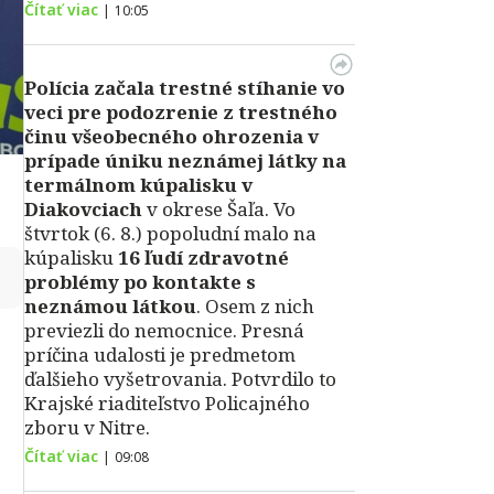
Čítať viac
|
10:05
Polícia začala trestné stíhanie vo
veci pre podozrenie z trestného
činu všeobecného ohrozenia v
prípade úniku neznámej látky na
termálnom kúpalisku v
Diakovciach
v okrese Šaľa. Vo
štvrtok (6. 8.) popoludní malo na
kúpalisku
16 ľudí zdravotné
↻
problémy po kontakte s
neznámou látkou
. Osem z nich
previezli do nemocnice. Presná
príčina udalosti je predmetom
ďalšieho vyšetrovania. Potvrdilo to
Krajské riaditeľstvo Policajného
zboru v Nitre.
Čítať viac
|
09:08