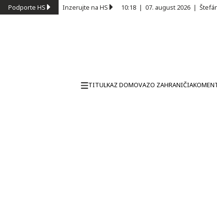
Podporte HS
Inzerujte na HS
10:18
|
07. august 2026
|
Štefá
TITULKA
Z DOMOVA
ZO ZAHRANIČIA
KOMEN