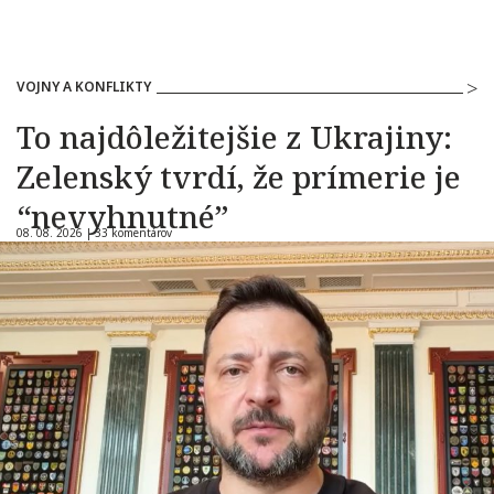
VOJNY A KONFLIKTY
To najdôležitejšie z Ukrajiny:
Zelenský tvrdí, že prímerie je
“nevyhnutné”
08. 08. 2026 |
33 komentárov