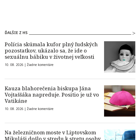
ĎALŠIE Z HS
Polícia skúmala kufor plný ľudských
pozostatkov, ukázalo sa, že ide o
sexuálnu bábiku v životnej veľkosti
10. 08. 2026 |
Žiadne komentáre
Kauza blahorečenia biskupa Jána
Vojtaššáka napreduje. Positio je už vo
Vatikáne
10. 08. 2026 |
Žiadne komentáre
Na železničnom moste v Liptovskom
Mikuláši došlo v stredu k stretu osoby