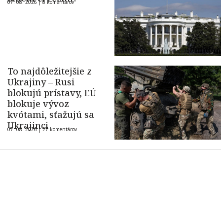
07. 08. 2026 |
8 komentárov
To najdôležitejšie z
Ukrajiny – Rusi
blokujú prístavy, EÚ
blokuje vývoz
kvótami, sťažujú sa
Ukrajinci
07. 08. 2026 |
27 komentárov