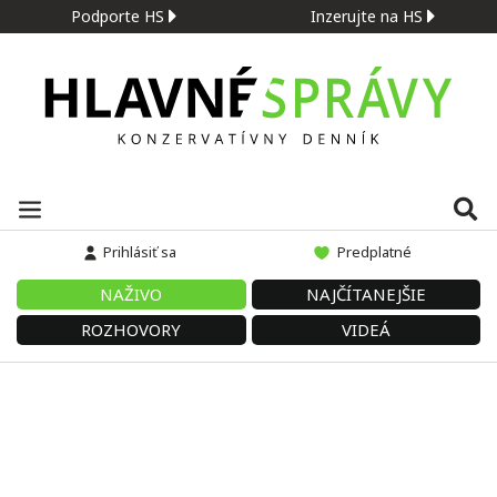
Podporte HS
Inzerujte na HS
Prihlásiť sa
Predplatné
NAŽIVO
NAJČÍTANEJŠIE
ROZHOVORY
VIDEÁ