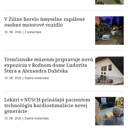
V Žiline horelo úmyselne zapálené
osobné motorové vozidlo
10. 08. 2026 |
2 komentáre
Trenčianske múzeum pripravuje novú
expozíciu v Rodnom dome Ľudovíta
Štúra a Alexandra Dubčeka
10. 08. 2026 |
Žiadne komentáre
Lekári v NÚSCH prinášajú pacientom
technológiu kardiostimulácie novej
generácie
10. 08. 2026 |
Žiadne komentáre