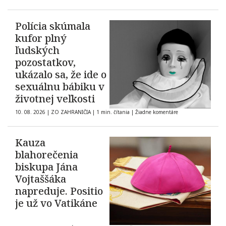
Polícia skúmala
kufor plný
ľudských
pozostatkov,
ukázalo sa, že ide o
sexuálnu bábiku v
životnej veľkosti
10. 08. 2026
|
ZO ZAHRANIČIA
|
1 min. čítania
|
Žiadne komentáre
Kauza
blahorečenia
biskupa Jána
Vojtaššáka
napreduje. Positio
je už vo Vatikáne