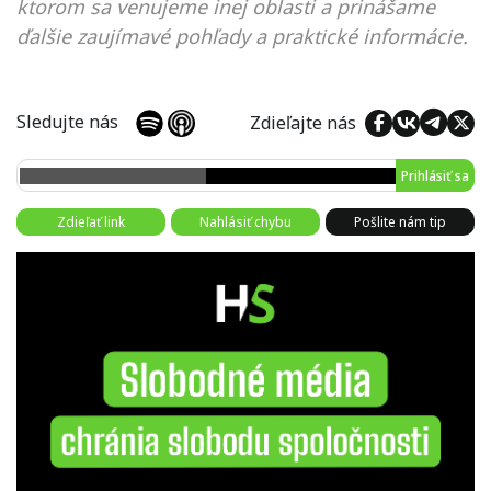
ktorom sa venujeme inej oblasti a prinášame
ďalšie zaujímavé pohľady a praktické informácie.
Sledujte nás
Zdieľajte nás
Prihlásiť sa
Zdieľať link
Nahlásiť chybu
Pošlite nám tip