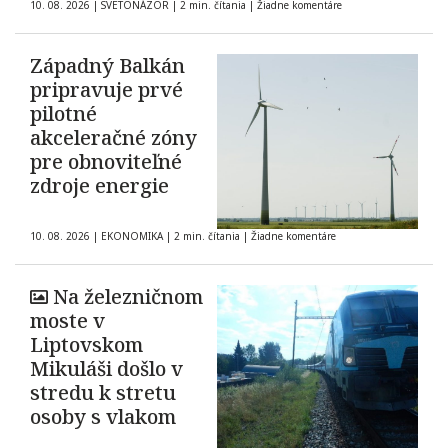
10. 08. 2026
|
SVETONÁZOR
|
2 min. čítania
|
Žiadne komentáre
Západný Balkán
pripravuje prvé
pilotné
akceleračné zóny
pre obnoviteľné
zdroje energie
10. 08. 2026
|
EKONOMIKA
|
2 min. čítania
|
Žiadne komentáre
Na železničnom
moste v
Liptovskom
Mikuláši došlo v
stredu k stretu
osoby s vlakom