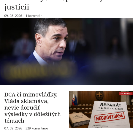
justícii
09. 08. 2026 |
1 komentár
DCA či mimovládky.
Vláda sklamáva,
nevie doručiť
výsledky v dôležitých
témach
07. 08. 2026 |
329 komentárov