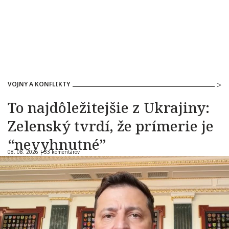
VOJNY A KONFLIKTY
To najdôležitejšie z Ukrajiny:
Zelenský tvrdí, že prímerie je
“nevyhnutné”
08. 08. 2026 |
33 komentárov