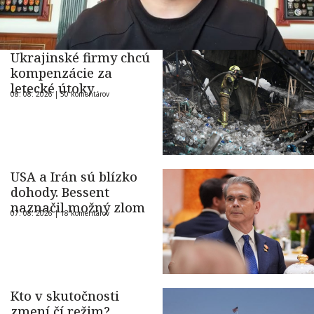
Ukrajinské firmy chcú
kompenzácie za
letecké útoky
08. 08. 2026 |
50 komentárov
USA a Irán sú blízko
dohody. Bessent
naznačil možný zlom
07. 08. 2026 |
18 komentárov
Kto v skutočnosti
zmení čí režim?