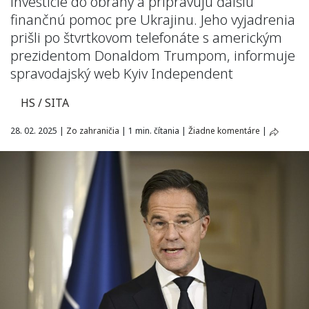
investície do obrany a pripravujú ďalšiu
finančnú pomoc pre Ukrajinu. Jeho vyjadrenia
prišli po štvrtkovom telefonáte s americkým
prezidentom Donaldom Trumpom, informuje
spravodajský web Kyiv Independent
HS / SITA
28. 02. 2025
|
Zo zahraničia
|
1 min. čítania
|
Žiadne komentáre
|