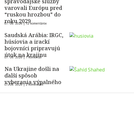
spravodajské služby
varovali Európu pred
“ruskou hrozbou” do
roku 2029
07. 08. 2026 |
12 komentárov
Saudská Arábia: IRGC,
húsíovia a irackí
bojovníci pripravujú
útok na krajinu
07. 08. 2026 |
1 komentár
Na Ukrajine došli na
ďalší spôsob
vyberania výpalného
07. 08. 2026 |
2 komentáre