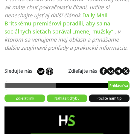
ak máte chuť pokračovať v čítaní, určite si
nenechajte ujsť aj ďalší článok
Daily Mail:
Britskému premiérovi poradili, aby sa na
sociálnych sieťach správal „menej mužsky“
, v
ktorom sa venujeme inej oblasti a prinášame
ďalšie zaujímavé pohľady a praktické informácie.
Sledujte nás
Zdieľajte nás
Prihlásiť sa
Zdieľať link
Nahlásiť chybu
Pošlite nám tip