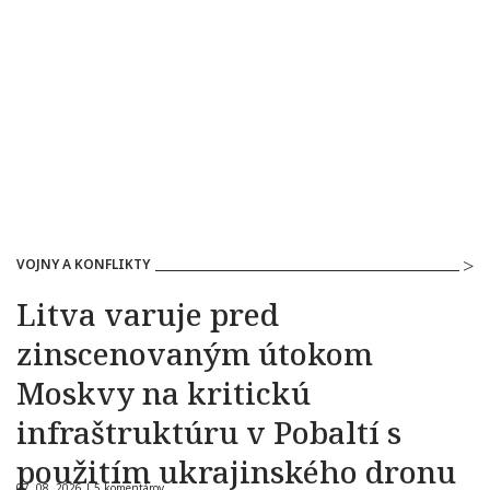
VOJNY A KONFLIKTY
Litva varuje pred
zinscenovaným útokom
Moskvy na kritickú
infraštruktúru v Pobaltí s
použitím ukrajinského dronu
07. 08. 2026 |
5 komentárov