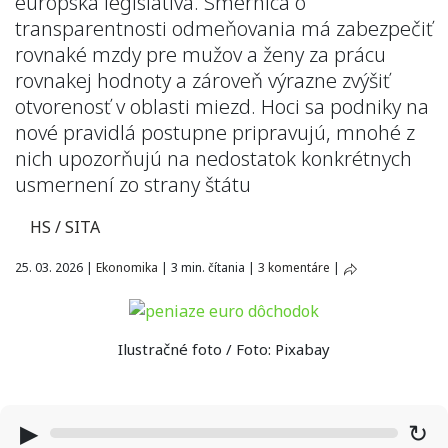
európska legislatíva. Smernica o
transparentnosti odmeňovania má zabezpečiť
rovnaké mzdy pre mužov a ženy za prácu
rovnakej hodnoty a zároveň výrazne zvýšiť
otvorenosť v oblasti miezd. Hoci sa podniky na
nové pravidlá postupne pripravujú, mnohé z
nich upozorňujú na nedostatok konkrétnych
usmernení zo strany štátu
HS / SITA
25. 03. 2026
|
Ekonomika
|
3 min. čítania
|
3 komentáre
|
Ilustračné foto / Foto: Pixabay
▶
↻