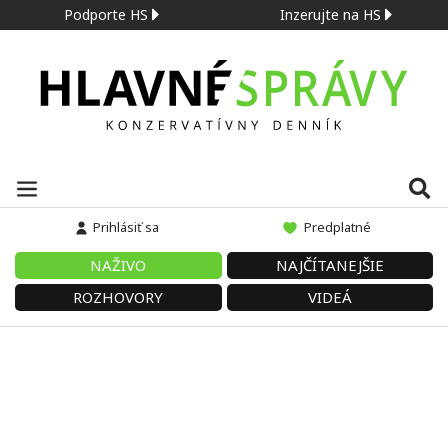
Podporte HS
Inzerujte na HS
Prihlásiť sa
Predplatné
NAŽIVO
NAJČÍTANEJŠIE
ROZHOVORY
VIDEÁ