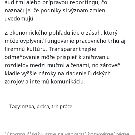
auditmi alebo prípravou reportingu, čo
naznačuje, že podniky si význam zmien
uvedomujú.
Z ekonomického pohľadu ide o zásah, ktorý
môže ovplyvniť fungovanie pracovného trhu aj
firemnú kultúru. Transparentnejšie
odmeňovanie môže prispieť k znižovaniu
rozdielov medzi mužmi a ženami, no zároveň
kladie vyššie nároky na riadenie ľudských
zdrojov a internú komunikáciu.
Tagy:
mzda
,
práca
,
trh práce
V tomto článku sme sa venovali konkrétnej téme,