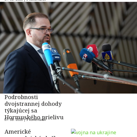
Podrobnosti
dvojstrannej dohody
týkajúcej sa
Hormuského prielivu
07. 08. 2026 |
5 komentárov
Americké