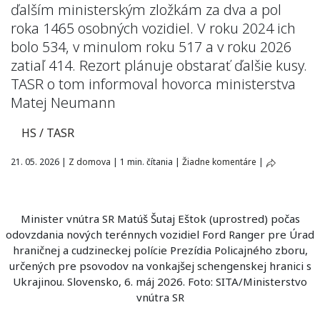
ďalším ministerským zložkám za dva a pol
roka 1465 osobných vozidiel. V roku 2024 ich
bolo 534, v minulom roku 517 a v roku 2026
zatiaľ 414. Rezort plánuje obstarať ďalšie kusy.
TASR o tom informoval hovorca ministerstva
Matej Neumann
HS / TASR
21. 05. 2026
|
Z domova
|
1 min. čítania
|
Žiadne komentáre
|
Minister vnútra SR Matúš Šutaj Eštok (uprostred) počas
odovzdania nových terénnych vozidiel Ford Ranger pre Úrad
hraničnej a cudzineckej polície Prezídia Policajného zboru,
určených pre psovodov na vonkajšej schengenskej hranici s
Ukrajinou. Slovensko, 6. máj 2026. Foto: SITA/Ministerstvo
vnútra SR