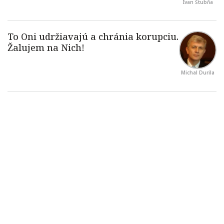
Ivan Štubňa
Michal Durila