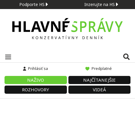
Podporte HS
Inzerujte na HS
Prihlásiť sa
Predplatné
NAŽIVO
NAJČÍTANEJŠIE
ROZHOVORY
VIDEÁ