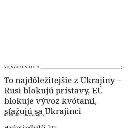
VOJNY A KONFLIKTY
To najdôležitejšie z Ukrajiny –
Rusi blokujú prístavy, EÚ
blokuje vývoz kvótami,
sťažujú sa Ukrajinci
07. 08. 2026 |
26 komentárov
Hackeri odhalili, kto