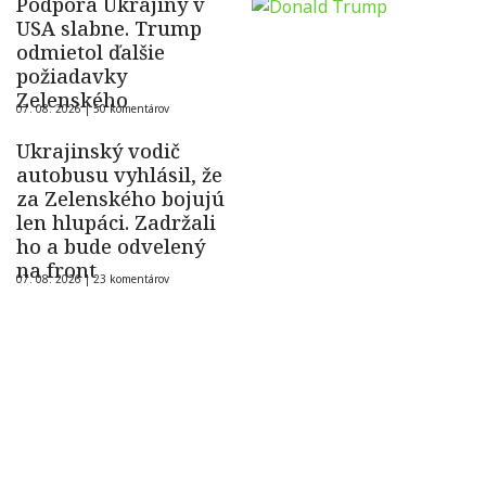
Podpora Ukrajiny v
USA slabne. Trump
odmietol ďalšie
požiadavky
Zelenského
07. 08. 2026 |
50 komentárov
Ukrajinský vodič
autobusu vyhlásil, že
za Zelenského bojujú
len hlupáci. Zadržali
ho a bude odvelený
na front
07. 08. 2026 |
23 komentárov