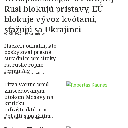
Rusi blokujú prístavy, EÚ
blokuje vývoz kvótami,
sťažujú sa Ukrajinci
07. 08. 2026 |
26 komentárov
Hackeri odhalili, kto
poskytoval presné
súradnice pre útoky
na ruské ropné
terminály
07. 08. 2026 |
67 komentárov
Litva varuje pred
zinscenovaným
útokom Moskvy na
kritickú
infraštruktúru v
Pobaltí s použitím
07. 08. 2026 |
13 komentárov
ukrajinského dronu