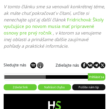
V tomto článku sme sa venovali konkrétnej téme,
ak máte chuť pokračovať v čítaní, určite si
nenechajte ujsť aj ďalší článok
Fridrichová: Školy
vyučujúce po novom musia mať pripravené
osnovy pre prvý ročník
, v ktorom sa venujeme
inej oblasti a prinášame ďalšie zaujímavé
pohľady a praktické informácie.
Sledujte nás
Zdieľajte nás
Prihlásiť sa
Zdieľať link
Nahlásiť chybu
Pošlite nám tip