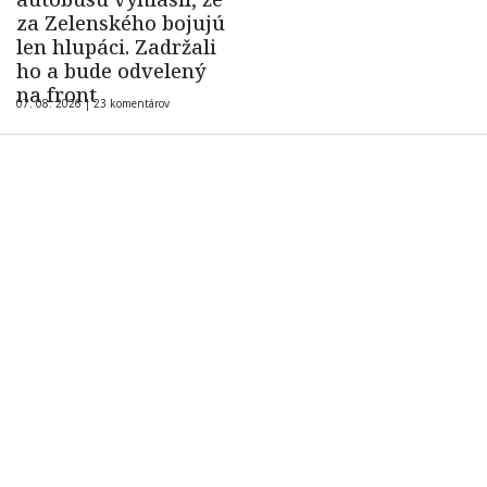
za Zelenského bojujú
len hlupáci. Zadržali
ho a bude odvelený
na front
07. 08. 2026 |
23 komentárov