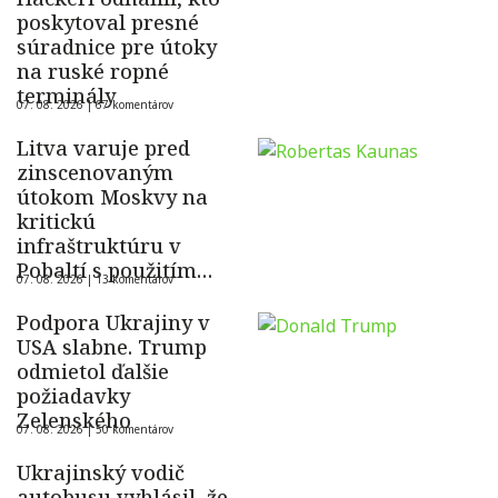
poskytoval presné
súradnice pre útoky
na ruské ropné
terminály
07. 08. 2026 |
67 komentárov
Litva varuje pred
zinscenovaným
útokom Moskvy na
kritickú
infraštruktúru v
Pobaltí s použitím
07. 08. 2026 |
13 komentárov
ukrajinského dronu
Podpora Ukrajiny v
USA slabne. Trump
odmietol ďalšie
požiadavky
Zelenského
07. 08. 2026 |
50 komentárov
Ukrajinský vodič
autobusu vyhlásil, že