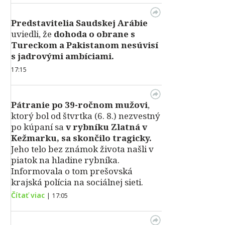
Predstavitelia Saudskej Arábie
uviedli, že
dohoda o obrane s
Tureckom a Pakistanom nesúvisí
s jadrovými ambíciami.
17:15
Pátranie po 39-ročnom mužovi
,
ktorý bol od štvrtka (6. 8.) nezvestný
po kúpaní sa
v rybníku Zlatná v
Kežmarku, sa skončilo tragicky.
Jeho telo bez známok života našli v
piatok na hladine rybníka.
Informovala o tom prešovská
krajská polícia na sociálnej sieti.
Čítať viac
|
17:05