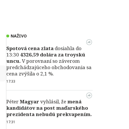
NAŽIVO
Spotová cena zlata
dosiahla do
13:30
4326,59 dolára za troyskú
uncu.
V porovnaní so záverom
predchádzajúceho obchodovania sa
↻
cena zvýšila o 2,1 %.
17:33
Péter
Magyar
vyhlásil, že
mená
kandidátov na post maďarského
prezidenta nebudú prekvapením.
17:31