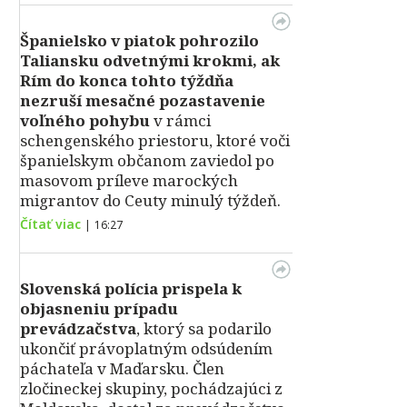
Španielsko v piatok pohrozilo
Taliansku odvetnými krokmi, ak
Rím do konca tohto týždňa
nezruší mesačné pozastavenie
voľného pohybu
v rámci
schengenského priestoru, ktoré voči
španielskym občanom zaviedol po
masovom príleve marockých
migrantov do Ceuty minulý týždeň.
Čítať viac
|
16:27
Slovenská polícia prispela k
objasneniu prípadu
prevádzačstva
, ktorý sa podarilo
ukončiť právoplatným odsúdením
páchateľa v Maďarsku. Člen
zločineckej skupiny, pochádzajúci z