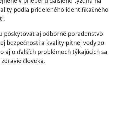
ejnené v priebehu ďalšieho týždňa na
uality podľa prideleného identifikačného
i.
du poskytovať aj odborné poradenstvo
j bezpečnosti a kvality pitnej vody zo
ko aj o ďalších problémoch týkajúcich sa
 zdravie človeka.