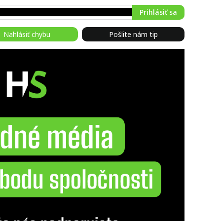
Prihlásiť sa
Nahlásiť chybu
Pošlite nám tip