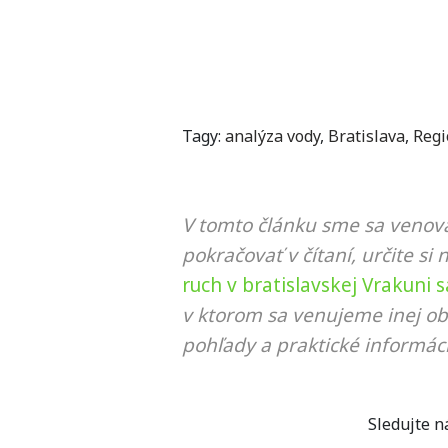
Tagy:
analýza vody
,
Bratislava
,
Regi
V tomto článku sme sa venova
pokračovať v čítaní, určite si 
ruch v bratislavskej Vrakuni 
v ktorom sa venujeme inej ob
pohľady a praktické informáci
Sledujte