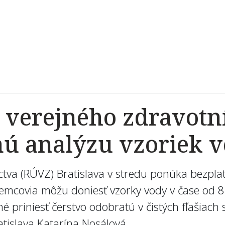
 verejného zdravotní
ú analýzu vzoriek v
tva (RÚVZ) Bratislava v stredu ponúka bezplat
jemcovia môžu doniesť vzorky vody v čase od 
é priniesť čerstvo odobratú v čistých fľašiach
tislava Katarína Nosálová