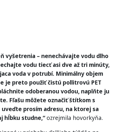
eň vyšetrenia – nenechávajte vodu dlho
chajte vodu tiecť asi dve až tri minúty,
ojaca voda v potrubí. Minimálny objem
ne je preto použiť čistú pollitrovú PET
pláchnite odoberanou vodou, naplňte ju
te. Fľašu môžete označiť štítkom s
 uveďte prosím adresu, na ktorej sa
j hĺbku studne,“
ozrejmila hovorkyňa.