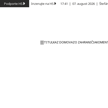
Podporte HS
Inzerujte na HS
17:41
|
07. august 2026
|
Štefá
TITULKA
Z DOMOVA
ZO ZAHRANIČIA
KOMEN