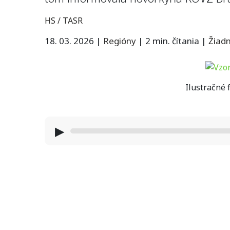
HS / TASR
18. 03. 2026
|
Regióny
|
2 min. čítania
|
Žiad
Ilustračné 
▶