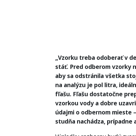
„Vzorku treba odoberať v d
stáť. Pred odberom vzorky ne
aby sa odstránila všetka st
na analýzu je pol litra, ideál
fľašu. Fľašu dostatočne pre
vzorkou vody a dobre uzavri
údajmi o odbernom mieste –
studňa nachádza, prípadne a