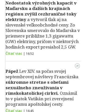
Nedostatok výrobných kapacít v
Maďarsku a ďalších krajinách
regiónu zvýšil cezhraničné toky
elektriny
a vytvoril tlak aj na
slovenské veľkoobchodné ceny. Zo
Slovenska smerovalo do Maďarska v
priemere približne 1,3 gigawattu
(GW) elektriny, pričom v niektorých
hodinách export presiahol 2,5 GW.
Čítať viac
|
16:52
Pápež
Lev XIV. sa počas svojej
septembrovej návštevy Francúzska
súkromne stretne s obeťami
sexuálneho zneužívania v
rímskokatolíckej cirkvi.
Oznámil
to v piatok Vatikán pri zverejnení
programu apoštolskej cesty.
Čítať viac
|
16:45