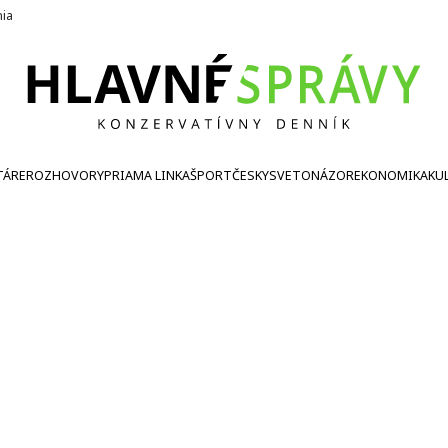
nia
TÁRE
ROZHOVORY
PRIAMA LINKA
ŠPORT
ČESKY
SVETONÁZOR
EKONOMIKA
KU