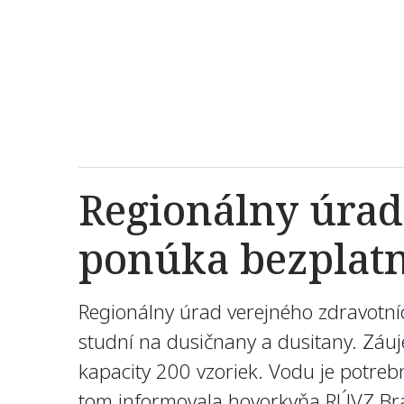
Regionálny úrad
ponúka bezplatn
Regionálny úrad verejného zdravotníc
studní na dusičnany a dusitany. Záu
kapacity 200 vzoriek. Vodu je potrebn
tom informovala hovorkyňa RÚVZ Bra