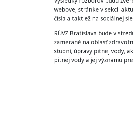
Výsledky rozborov budú zver
webovej stránke v sekcii akt
čísla a taktiež na sociálnej siet
RÚVZ Bratislava bude v stre
zamerané na oblasť zdravotne
studní, úpravy pitnej vody, a
pitnej vody a jej významu pre