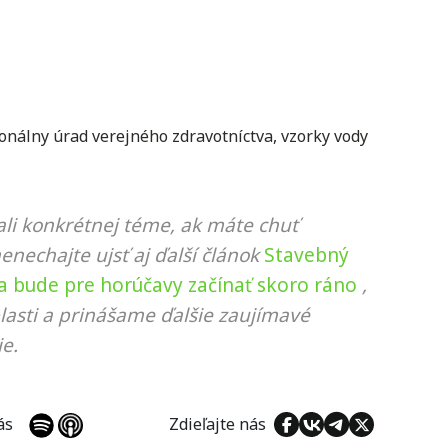
onálny úrad verejného zdravotníctva
,
vzorky vody
li konkrétnej téme, ak máte chuť
nenechajte ujsť aj ďalší článok
Stavebný
sa bude pre horúčavy začínať skoro ráno
,
lasti a prinášame ďalšie zaujímavé
e.
 nás
Zdieľajte nás