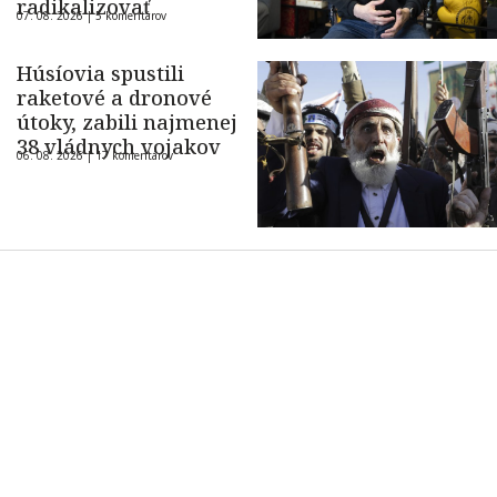
radikalizovať
07. 08. 2026 |
5 komentárov
Húsíovia spustili
raketové a dronové
útoky, zabili najmenej
38 vládnych vojakov
06. 08. 2026 |
17 komentárov