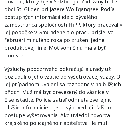
pôvodu, ktorý žije v Salzburgu. Zadržaný bol v
obci St. Gilgen pri jazere Wolfgangsee. Podľa
dostupných informácií ide o bývalého
zamestnanca spoločnosti HiPP, ktorý pracoval v
jej pobočke v Gmundene a o prácu prišiel vo
februári minulého roka po zrušení jednej
produktovej línie. Motívom činu mala byť
pomsta.
Výsluchy podozrivého pokračujú a úrady už
požiadali o jeho vzatie do vyšetrovacej väzby. O
jej prípadnom uvalení sa rozhodne v najbližších
dňoch. Muž má byť prevezený do väznice v
Eisenstadte. Polícia zatiaľ odmieta zverejniť
bližšie informácie o jeho výpovedi či ďalšom
postupe vyšetrovania. Ako uviedol hovorca
krajského policajného riaditeľstva Helmut