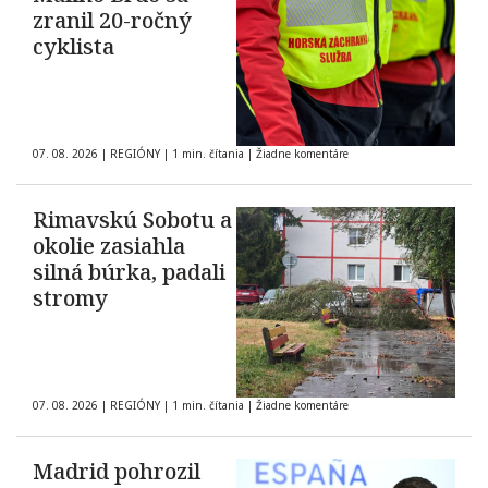
zranil 20-ročný
cyklista
07. 08. 2026
|
REGIÓNY
|
1 min. čítania
|
Žiadne komentáre
Rimavskú Sobotu a
okolie zasiahla
silná búrka, padali
stromy
07. 08. 2026
|
REGIÓNY
|
1 min. čítania
|
Žiadne komentáre
Madrid pohrozil