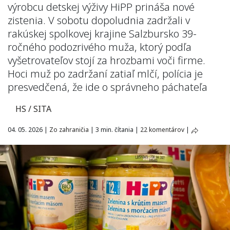
výrobcu detskej výživy HiPP prináša nové
zistenia. V sobotu dopoludnia zadržali v
rakúskej spolkovej krajine Salzbursko 39-
ročného podozrivého muža, ktorý podľa
vyšetrovateľov stojí za hrozbami voči firme.
Hoci muž po zadržaní zatiaľ mlčí, polícia je
presvedčená, že ide o správneho páchateľa
HS / SITA
04. 05. 2026
|
Zo zahraničia
|
3 min. čítania
|
22 komentárov
|