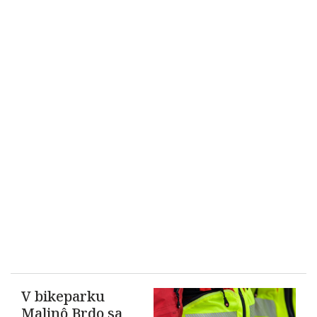
V bikeparku
Malinô Brdo sa