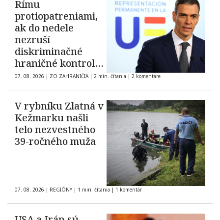
Rímu
protiopatreniami,
ak do nedele
nezruší
diskriminačné
hraničné kontroly
španielskych
07. 08. 2026
|
ZO ZAHRANIČIA
|
2 min. čítania
|
2 komentáre
občanov
V rybníku Zlatná v
Kežmarku našli
telo nezvestného
39-ročného muža
07. 08. 2026
|
REGIÓNY
|
1 min. čítania
|
1 komentár
USA a Irán sú