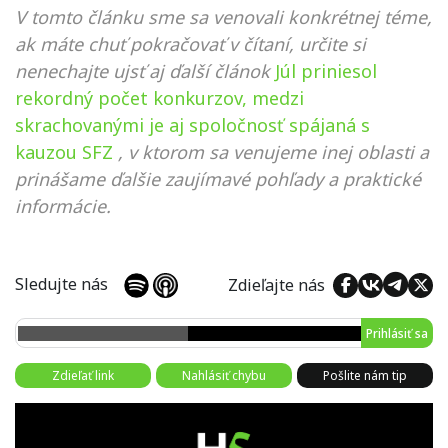
V tomto článku sme sa venovali konkrétnej téme,
ak máte chuť pokračovať v čítaní, určite si
nenechajte ujsť aj ďalší článok
Júl priniesol
rekordný počet konkurzov, medzi
skrachovanými je aj spoločnosť spájaná s
kauzou SFZ
, v ktorom sa venujeme inej oblasti a
prinášame ďalšie zaujímavé pohľady a praktické
informácie.
Sledujte nás
Zdieľajte nás
Prihlásiť sa
Zdieľať link
Nahlásiť chybu
Pošlite nám tip