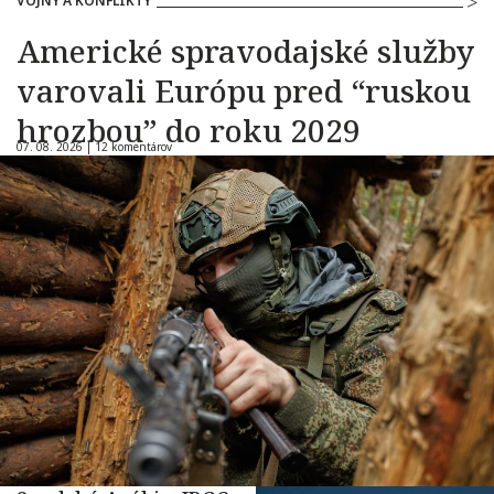
VOJNY A KONFLIKTY
Americké spravodajské služby
varovali Európu pred “ruskou
hrozbou” do roku 2029
07. 08. 2026 |
12 komentárov