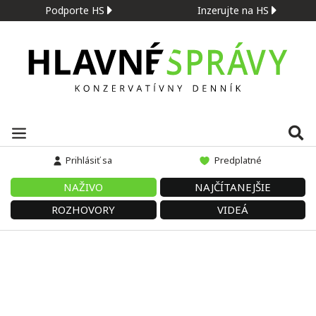
Podporte HS
Inzerujte na HS
Prihlásiť sa
Predplatné
NAŽIVO
NAJČÍTANEJŠIE
ROZHOVORY
VIDEÁ