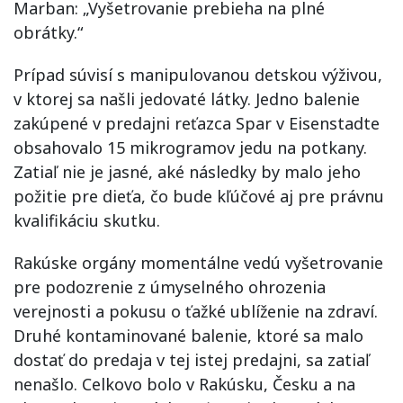
Marban: „Vyšetrovanie prebieha na plné
obrátky.“
Prípad súvisí s manipulovanou detskou výživou,
v ktorej sa našli jedovaté látky. Jedno balenie
zakúpené v predajni reťazca Spar v Eisenstadte
obsahovalo 15 mikrogramov jedu na potkany.
Zatiaľ nie je jasné, aké následky by malo jeho
požitie pre dieťa, čo bude kľúčové aj pre právnu
kvalifikáciu skutku.
Rakúske orgány momentálne vedú vyšetrovanie
pre podozrenie z úmyselného ohrozenia
verejnosti a pokusu o ťažké ublíženie na zdraví.
Druhé kontaminované balenie, ktoré sa malo
dostať do predaja v tej istej predajni, sa zatiaľ
nenašlo. Celkovo bolo v Rakúsku, Česku a na