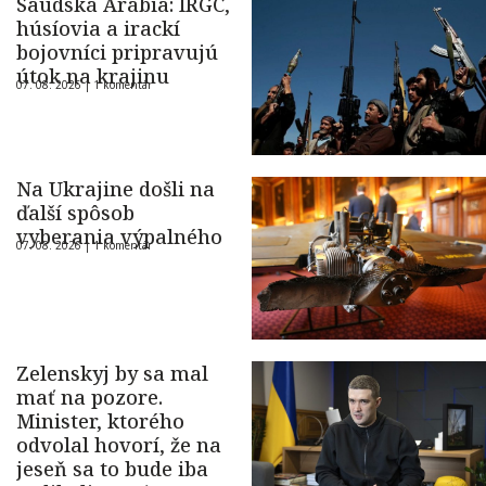
Saudská Arábia: IRGC,
húsíovia a irackí
bojovníci pripravujú
útok na krajinu
07. 08. 2026 |
1 komentár
Na Ukrajine došli na
ďalší spôsob
vyberania výpalného
07. 08. 2026 |
1 komentár
Zelenskyj by sa mal
mať na pozore.
Minister, ktorého
odvolal hovorí, že na
jeseň sa to bude iba