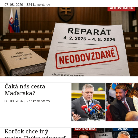
07. 08. 2026 |
324 komentárov
Čaká nás cesta
Maďarska?
06. 08. 2026 |
277 komentárov
Korčok chce iný
meter. Chýba odpoveď