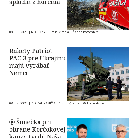
splodín z horenia
08. 08. 2026
|
REGIÓNY
|
1 min. čítania
|
Žiadne komentáre
Rakety Patriot
PAC-3 pre Ukrajinu
majú vyrábať
Nemci
08. 08. 2026
|
ZO ZAHRANIČIA
|
1 min. čítania
|
28 komentárov
Šimečka pri
obrane Korčokovej
kauzy tvrdí: Naša