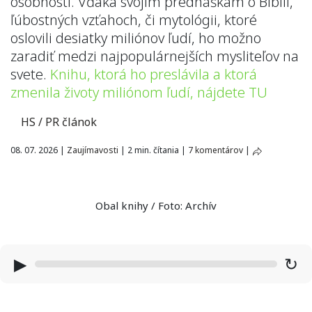
osobnosti. Vďaka svojim prednáškam o Biblii,
ľúbostných vzťahoch, či mytológii, ktoré
oslovili desiatky miliónov ľudí, ho možno
zaradiť medzi najpopulárnejších mysliteľov na
svete.
Knihu, ktorá ho preslávila a ktorá
zmenila životy miliónom ľudí, nájdete TU
HS / PR článok
08. 07. 2026
|
Zaujímavosti
|
2 min. čítania
|
7 komentárov
|
Obal knihy / Foto: Archív
▶
↻