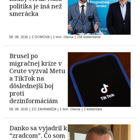
politika je iná než
smerácka
08. 08. 2026
|
Z DOMOVA
|
2 min. čítania
|
258 komentárov
Brusel po
migračnej kríze v
Ceute vyzval Metu
a TikTok na
dôslednejší boj
proti
dezinformáciám
08. 08. 2026
|
ZO ZAHRANIČIA
|
2 min. čítania
|
2 komentáre
Danko sa vyjadril k
“zradcom”. Čo som