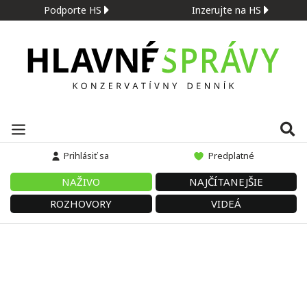
Podporte HS
Inzerujte na HS
Prihlásiť sa
Predplatné
NAŽIVO
NAJČÍTANEJŠIE
ROZHOVORY
VIDEÁ