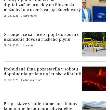
digitalizačné projekty na Slovensku
môžu byť ohrozené, varuje Zdechovský
08. 08. 2026 |
7 komentárov
Greenpeace sa chce zapojiť do sporu o
ukončenie dovozu ruského plynu
08. 08. 2026 |
1 komentár
Prebudená Etna pozastavila v sobotu
dopoludnia prílety na letisko v Katánii
08. 08. 2026 |
Žiadne komentáre
Pri prístave v Rotterdame horeli tony
komunálneho odpadu, obyvateľov