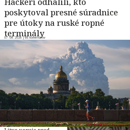
Hackeri odhalili, kto
poskytoval presné súradnice
pre útoky na ruské ropné
terminály
07. 08. 2026 |
66 komentárov