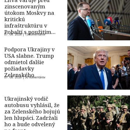
Litva varuje pred
zinscenovaným
útokom Moskvy na
kritickú
infraštruktúru v
Pobaltí s použitím
07. 08. 2026 |
13 komentárov
ukrajinského dronu
Podpora Ukrajiny v
USA slabne. Trump
odmietol ďalšie
požiadavky
Zelenského
07. 08. 2026 |
50 komentárov
Ukrajinský vodič
autobusu vyhlásil, že
za Zelenského bojujú
len hlupáci. Zadržali
ho a bude odvelený