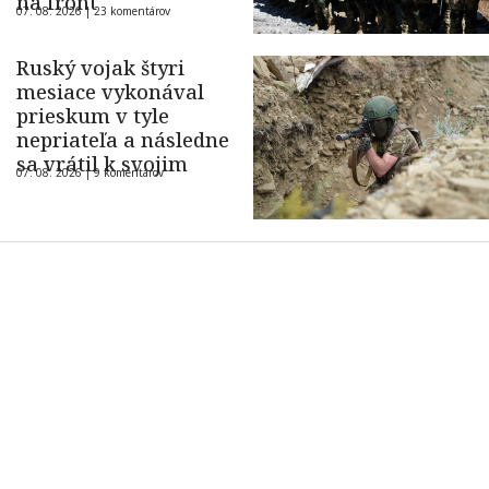
na front
07. 08. 2026 |
23 komentárov
Ruský vojak štyri
mesiace vykonával
prieskum v tyle
nepriateľa a následne
sa vrátil k svojim
07. 08. 2026 |
9 komentárov