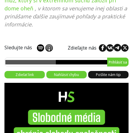
muž, ktorý si v extrémnom suchu založil pri
dome oheň
, v ktorom sa venujeme inej oblasti a
prinášame ďalšie zaujímavé pohľady a praktické
informácie.
Sledujte nás
Zdieľajte nás
Prihlásiť sa
Zdieľať link
Nahlásiť chybu
Pošlite nám tip