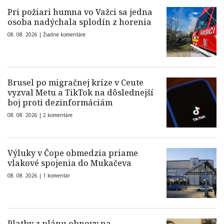
Pri požiari humna vo Važci sa jedna
osoba nadýchala splodín z horenia
08. 08. 2026 |
Žiadne komentáre
Brusel po migračnej kríze v Ceute
vyzval Metu a TikTok na dôslednejší
boj proti dezinformáciám
08. 08. 2026 |
2 komentáre
Výluky v Čope obmedzia priame
vlakové spojenia do Mukačeva
08. 08. 2026 |
1 komentár
Platby z plánu obnovy na