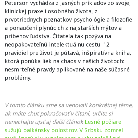
Peterson vychádza z jasných príkladov zo svojej
klinickej praxe i osobného života, z
prvotriednych poznatkov psychológie a filozofie
a ponaučení plynúcich z najstarších mýtov a
príbehov ľudstva. Čitateľa tak pozýva na
neopakovateľnú intelektuálnu cestu. 12
pravidiel pre život je pútavá, inšpiratívna kniha,
ktorá ponúka liek na chaos v našich životoch:
nesmrteľné pravdy aplikované na naše súčasné
problémy.
V tomto článku sme sa venovali konkrétnej téme,
ak máte chuť pokračovať v čítaní, určite si
nenechajte ujsť aj ďalší článok
Lesné požiare
sužujú balkánsky polostrov. V Srbsku zomrel