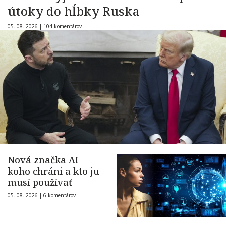
útoky do hĺbky Ruska
05. 08. 2026 |
104 komentárov
Nová značka AI –
koho chráni a kto ju
musí používať
05. 08. 2026 |
6 komentárov