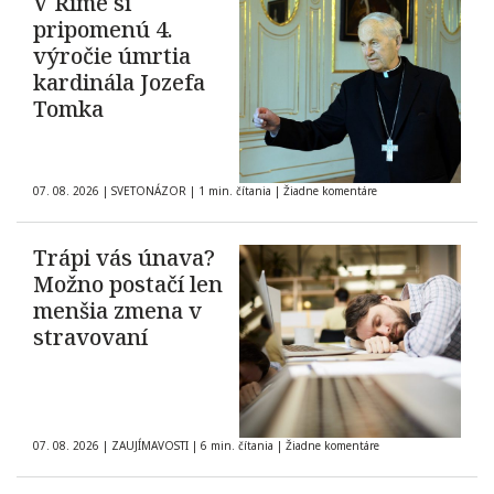
V Ríme si
pripomenú 4.
výročie úmrtia
kardinála Jozefa
Tomka
07. 08. 2026
|
SVETONÁZOR
|
1 min. čítania
|
Žiadne komentáre
Trápi vás únava?
Možno postačí len
menšia zmena v
stravovaní
07. 08. 2026
|
ZAUJÍMAVOSTI
|
6 min. čítania
|
Žiadne komentáre