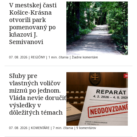
V mestskej časti
Košice-Krásna
otvorili park
pomenovaný po
kňazovi J.
Semivanovi
07. 08. 2026
|
REGIÓNY
|
1 min. čítania
|
Žiadne komentáre
Sľuby pre
vlastných voličov
miznú po jednom.
Vláda nevie doručiť
výsledky v
dôležitých témach
07. 08. 2026
|
KOMENTÁRE
|
7 min. čítania
|
9 komentárov