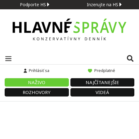
Podporte HS
Inzerujte na HS
Prihlásiť sa
Predplatné
NAŽIVO
NAJČÍTANEJŠIE
ROZHOVORY
VIDEÁ