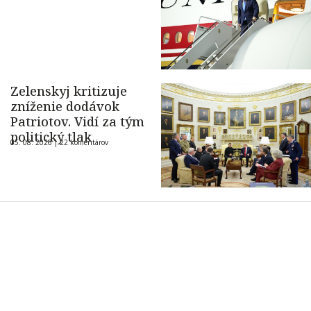
Zelenskyj kritizuje
zníženie dodávok
Patriotov. Vidí za tým
politický tlak
05. 08. 2026 |
22 komentárov