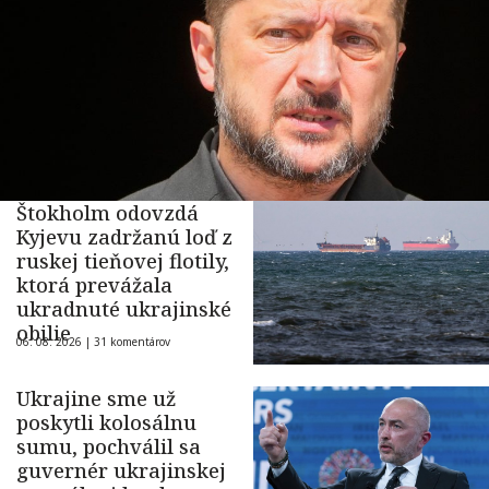
Štokholm odovzdá
Kyjevu zadržanú loď z
ruskej tieňovej flotily,
ktorá prevážala
ukradnuté ukrajinské
obilie
06. 08. 2026 |
31 komentárov
Ukrajine sme už
poskytli kolosálnu
sumu, pochválil sa
guvernér ukrajinskej