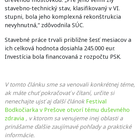
stavebno-technický stav, klasifikovaný v VI.
stupni, bola jeho komplexná rekonštrukcia
nevyhnutná,“ zdôvodnila SÚC.
Stavebné práce trvali približne šesť mesiacov a
ich celková hodnota dosiahla 245.000 eur.
Investícia bola financovaná z rozpočtu PSK.
V tomto článku sme sa venovali konkrétnej téme,
ak máte chuť pokračovať v čítaní, určite si
nenechajte ujsť aj ďalší článok
Festival
Bodkočiarka v Prešove otvorí tému duševného
zdravia
, v ktorom sa venujeme inej oblasti a
prinášame ďalšie zaujímavé pohľady a praktické
informácie.