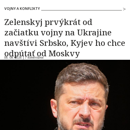
VOJNY A KONFLIKTY
Zelenskyj prvýkrát od
začiatku vojny na Ukrajine
navštívi Srbsko, Kyjev ho chce
odpútať od Moskvy
06. 08. 2026 |
7 komentárov