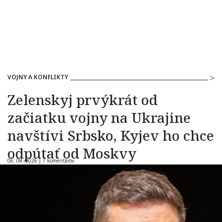
VOJNY A KONFLIKTY
Zelenskyj prvýkrát od
začiatku vojny na Ukrajine
navštívi Srbsko, Kyjev ho chce
odpútať od Moskvy
06. 08. 2026 |
7 komentárov