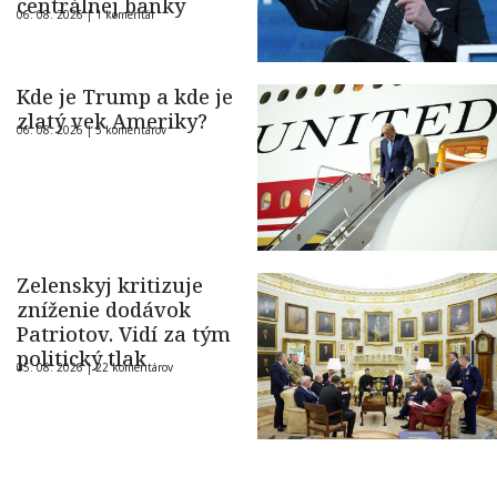
centrálnej banky
06. 08. 2026 |
1 komentár
Kde je Trump a kde je
zlatý vek Ameriky?
06. 08. 2026 |
5 komentárov
Zelenskyj kritizuje
zníženie dodávok
Patriotov. Vidí za tým
politický tlak
05. 08. 2026 |
22 komentárov