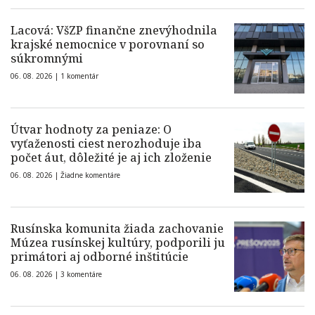
Lacová: VšZP finančne znevýhodnila
krajské nemocnice v porovnaní so
súkromnými
06. 08. 2026 |
1 komentár
Útvar hodnoty za peniaze: O
vyťaženosti ciest nerozhoduje iba
počet áut, dôležité je aj ich zloženie
06. 08. 2026 |
Žiadne komentáre
Rusínska komunita žiada zachovanie
Múzea rusínskej kultúry, podporili ju
primátori aj odborné inštitúcie
06. 08. 2026 |
3 komentáre