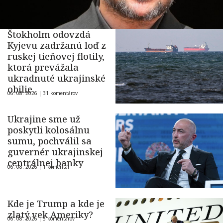
Štokholm odovzdá
Kyjevu zadržanú loď z
ruskej tieňovej flotily,
ktorá prevážala
ukradnuté ukrajinské
obilie
06. 08. 2026 |
31 komentárov
Ukrajine sme už
poskytli kolosálnu
sumu, pochválil sa
guvernér ukrajinskej
centrálnej banky
06. 08. 2026 |
1 komentár
Kde je Trump a kde je
zlatý vek Ameriky?
06. 08. 2026 |
5 komentárov