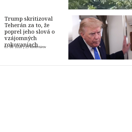
Trump skritizoval
Teherán za to, že
poprel jeho slová o
vzájomných
rokovaniach
03. 08. 2026 |
23 komentárov