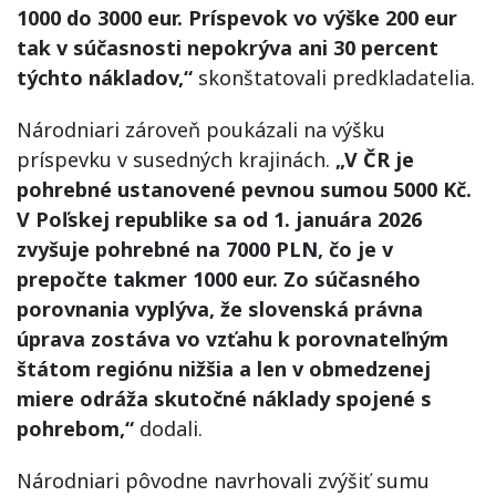
1000 do 3000 eur. Príspevok vo výške 200 eur
tak v súčasnosti nepokrýva ani 30 percent
týchto nákladov,“
skonštatovali predkladatelia.
Národniari zároveň poukázali na výšku
príspevku v susedných krajinách.
„V ČR je
pohrebné ustanovené pevnou sumou 5000 Kč.
V Poľskej republike sa od 1. januára 2026
zvyšuje pohrebné na 7000 PLN, čo je v
prepočte takmer 1000 eur. Zo súčasného
porovnania vyplýva, že slovenská právna
úprava zostáva vo vzťahu k porovnateľným
štátom regiónu nižšia a len v obmedzenej
miere odráža skutočné náklady spojené s
pohrebom,“
dodali.
Národniari pôvodne navrhovali zvýšiť sumu