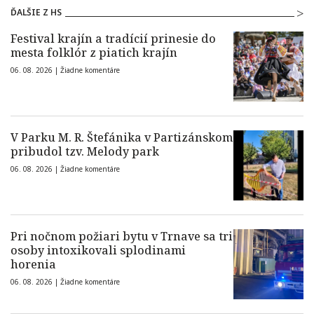
ĎALŠIE Z HS
Festival krajín a tradícií prinesie do
mesta folklór z piatich krajín
06. 08. 2026 |
Žiadne komentáre
V Parku M. R. Štefánika v Partizánskom
pribudol tzv. Melody park
06. 08. 2026 |
Žiadne komentáre
Pri nočnom požiari bytu v Trnave sa tri
osoby intoxikovali splodinami
horenia
06. 08. 2026 |
Žiadne komentáre