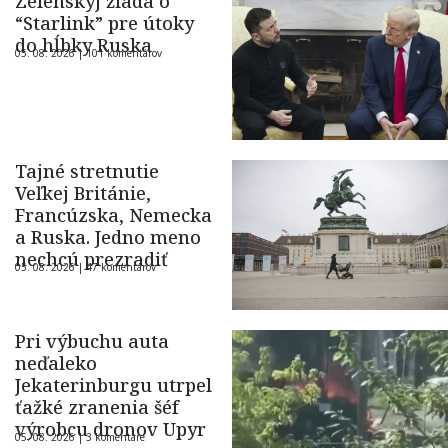
Zelenskyj žiada o
“Starlink” pre útoky
do hĺbky Ruska
05. 08. 2026 |
101 komentárov
Tajné stretnutie
Veľkej Británie,
Francúzska, Nemecka
a Ruska. Jedno meno
nechcú prezradiť
05. 08. 2026 |
47 komentárov
Pri výbuchu auta
neďaleko
Jekaterinburgu utrpel
ťažké zranenia šéf
výrobcu dronov Upyr
05. 08. 2026 |
3 komentáre