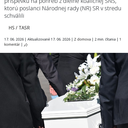
príspevku na pohreb z dielne koaličnej SNS,
ktorú poslanci Národnej rady (NR) SR v stredu
schválili
HS / TASR
17. 06. 2026
|
Aktualizované 17. 06. 2026
|
Z domova
|
2 min. čítania
|
1
komentár
|