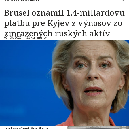
Brusel oznámil 1,4-miliardovú
platbu pre Kyjev z výnosov zo
zmrazených ruských aktív
05. 08. 2026 |
132 komentárov