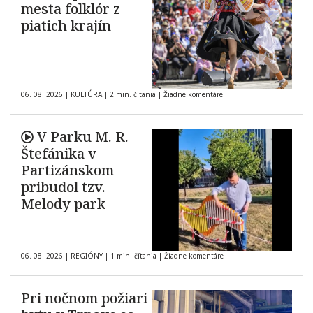
mesta folklór z
piatich krajín
06. 08. 2026
|
KULTÚRA
|
2 min. čítania
|
Žiadne komentáre
V Parku M. R.
Štefánika v
Partizánskom
pribudol tzv.
Melody park
06. 08. 2026
|
REGIÓNY
|
1 min. čítania
|
Žiadne komentáre
Pri nočnom požiari