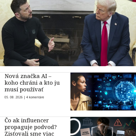
Nová značka AI –
koho chráni a kto ju
musí používať
05. 08. 2026 |
4 komentáre
Čo ak influencer
propaguje podvod?
Zisťovali sme viac