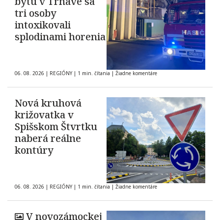
bytu v Trnave sa
tri osoby
intoxikovali
splodinami horenia
06. 08. 2026
|
REGIÓNY
|
1 min. čítania
|
Žiadne komentáre
Nová kruhová
križovatka v
Spišskom Štvrtku
naberá reálne
kontúry
06. 08. 2026
|
REGIÓNY
|
1 min. čítania
|
Žiadne komentáre
V novozámockej