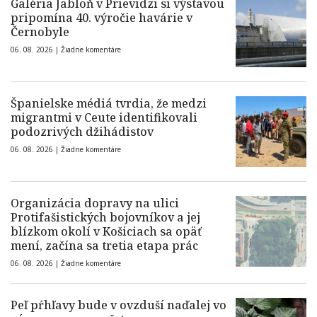
Galéria Jabloň v Prievidzi si výstavou
pripomína 40. výročie havárie v
Černobyle
06. 08. 2026 |
Žiadne komentáre
Španielske médiá tvrdia, že medzi
migrantmi v Ceute identifikovali
podozrivých džihádistov
06. 08. 2026 |
Žiadne komentáre
Organizácia dopravy na ulici
Protifašistických bojovníkov a jej
blízkom okolí v Košiciach sa opäť
mení, začína sa tretia etapa prác
06. 08. 2026 |
Žiadne komentáre
Peľ pŕhľavy bude v ovzduší naďalej vo