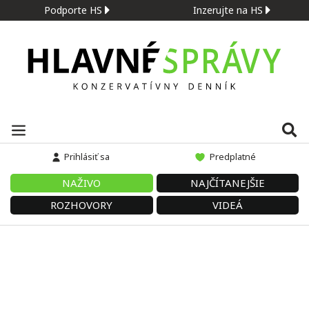
Podporte HS
Inzerujte na HS
Prihlásiť sa
Predplatné
NAŽIVO
NAJČÍTANEJŠIE
ROZHOVORY
VIDEÁ