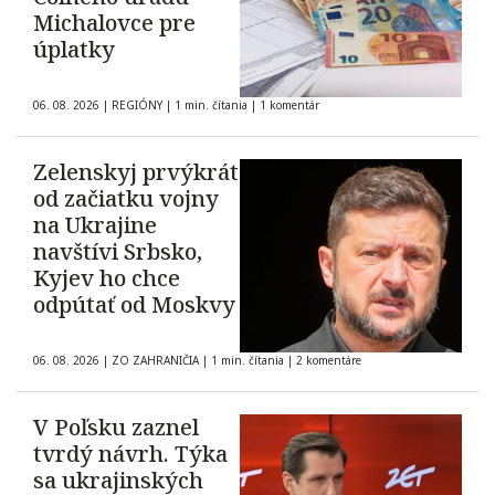
Michalovce pre
úplatky
06. 08. 2026
|
REGIÓNY
|
1 min. čítania
|
1 komentár
Zelenskyj prvýkrát
od začiatku vojny
na Ukrajine
navštívi Srbsko,
Kyjev ho chce
odpútať od Moskvy
06. 08. 2026
|
ZO ZAHRANIČIA
|
1 min. čítania
|
2 komentáre
V Poľsku zaznel
tvrdý návrh. Týka
sa ukrajinských