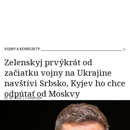
VOJNY A KONFLIKTY
Zelenskyj prvýkrát od
začiatku vojny na Ukrajine
navštívi Srbsko, Kyjev ho chce
odpútať od Moskvy
06. 08. 2026 |
2 komentáre