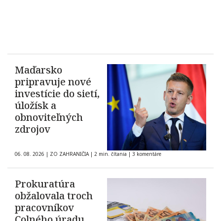
Maďarsko
pripravuje nové
investície do sietí,
úložísk a
obnoviteľných
zdrojov
06. 08. 2026
|
ZO ZAHRANIČIA
|
2 min. čítania
|
3 komentáre
Prokuratúra
obžalovala troch
pracovníkov
Colného úradu