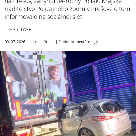
na Prešov, zahynul 34-ročný Poliak. Krajské
riaditeľstvo Policajného zboru v Prešove o tom
informovalo na sociálnej sieti
HS / TASR
09. 07. 2026
|
|
1 min. čítania
|
Žiadne komentáre
|