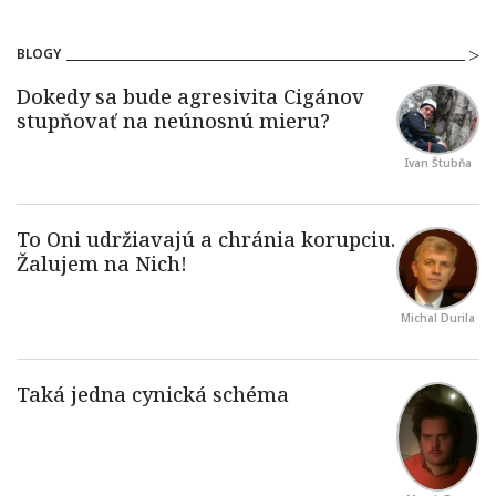
BLOGY
Ivan Štubňa
Michal Durila