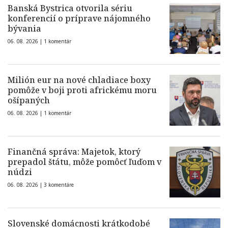
Banská Bystrica otvorila sériu
konferencií o príprave nájomného
bývania
06. 08. 2026 |
1 komentár
Milión eur na nové chladiace boxy
pomôže v boji proti africkému moru
ošípaných
06. 08. 2026 |
1 komentár
Finančná správa: Majetok, ktorý
prepadol štátu, môže pomôcť ľuďom v
núdzi
06. 08. 2026 |
3 komentáre
Slovenské domácnosti krátkodobé