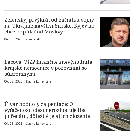
Zelenskyj prvýkrát od začiatku vojny
na Ukrajine navštívi Srbsko, Kyjev ho
chce odpútať od Moskvy
06. 08. 2026 |
2 komentáre
Lacová: VšZP finančne znevýhodnila
krajské nemocnice v porovnaní so
súkromnými
06. 08. 2026 |
Žiadne komentáre
Útvar hodnoty za peniaze: O
vyťaženosti ciest nerozhoduje iba
počet áut, dôležité je aj ich zloženie
06. 08. 2026 |
Žiadne komentáre