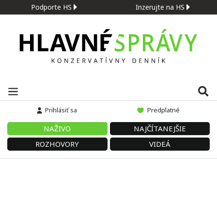
Podporte HS
Inzerujte na HS
Prihlásiť sa
Predplatné
NAŽIVO
NAJČÍTANEJŠIE
ROZHOVORY
VIDEÁ