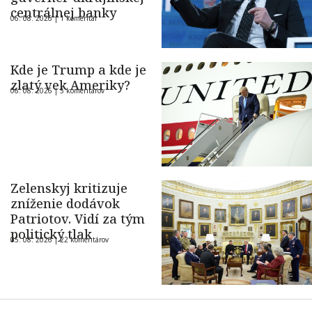
centrálnej banky
06. 08. 2026 |
1 komentár
Kde je Trump a kde je
zlatý vek Ameriky?
06. 08. 2026 |
5 komentárov
Zelenskyj kritizuje
zníženie dodávok
Patriotov. Vidí za tým
politický tlak
05. 08. 2026 |
22 komentárov