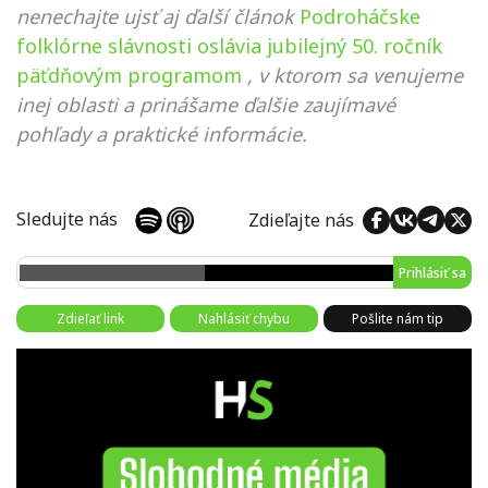
nenechajte ujsť aj ďalší článok
Podroháčske
folklórne slávnosti oslávia jubilejný 50. ročník
päťdňovým programom
, v ktorom sa venujeme
inej oblasti a prinášame ďalšie zaujímavé
pohľady a praktické informácie.
Sledujte nás
Zdieľajte nás
Prihlásiť sa
Zdieľať link
Nahlásiť chybu
Pošlite nám tip