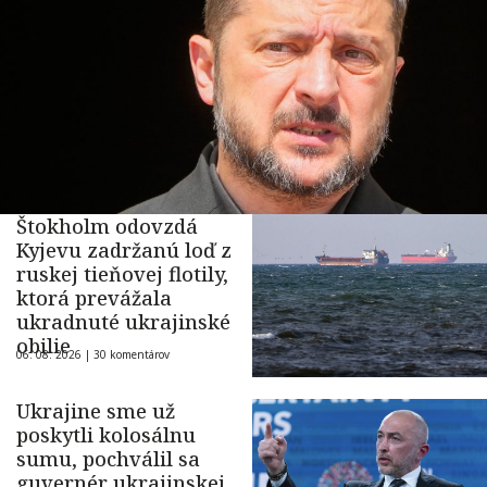
Štokholm odovzdá
Kyjevu zadržanú loď z
ruskej tieňovej flotily,
ktorá prevážala
ukradnuté ukrajinské
obilie
06. 08. 2026 |
30 komentárov
Ukrajine sme už
poskytli kolosálnu
sumu, pochválil sa
guvernér ukrajinskej