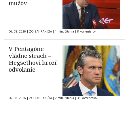
mužov
06. 08. 2026
|
ZO ZAHRANIČIA
|
1 min. čítania
|
8 komentárov
V Pentagóne
vládne strach –
Hegsethovi hrozí
odvolanie
06. 08. 2026
|
ZO ZAHRANIČIA
|
2 min. čítania
|
38 komentárov