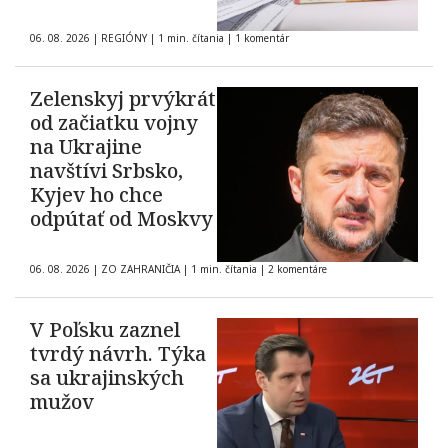
06. 08. 2026
|
REGIÓNY
|
1 min. čítania
|
1 komentár
Zelenskyj prvýkrát
od začiatku vojny
na Ukrajine
navštívi Srbsko,
Kyjev ho chce
odpútať od Moskvy
06. 08. 2026
|
ZO ZAHRANIČIA
|
1 min. čítania
|
2 komentáre
V Poľsku zaznel
tvrdý návrh. Týka
sa ukrajinských
mužov