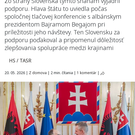
Zo strany Slovenska týmto snahám vyjadril
podporu. Hlava štátu to uviedla počas
spoločnej tlačovej konferencie s albánskym
prezidentom Bajramom Begajom pri
príležitosti jeho návštevy. Ten Slovensku za
podporu poďakoval a pripomenul dôležitosť
zlepšovania spolupráce medzi krajinami
HS / TASR
20. 05. 2026
|
Z domova
|
2 min. čítania
|
1 komentár
|