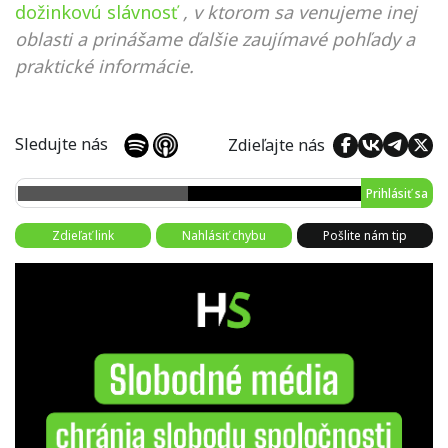
dožinkovú slávnosť
, v ktorom sa venujeme inej
oblasti a prinášame ďalšie zaujímavé pohľady a
praktické informácie.
Sledujte nás
Zdieľajte nás
Prihlásiť sa
Zdieľať link
Nahlásiť chybu
Pošlite nám tip