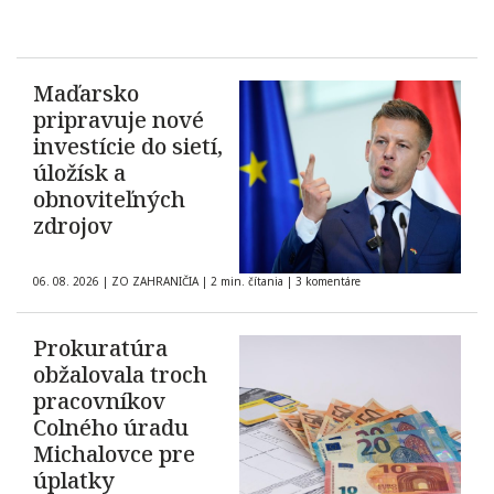
Maďarsko
pripravuje nové
investície do sietí,
úložísk a
obnoviteľných
zdrojov
06. 08. 2026
|
ZO ZAHRANIČIA
|
2 min. čítania
|
3 komentáre
Prokuratúra
obžalovala troch
pracovníkov
Colného úradu
Michalovce pre
úplatky