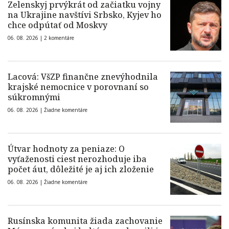
Zelenskyj prvýkrát od začiatku vojny
na Ukrajine navštívi Srbsko, Kyjev ho
chce odpútať od Moskvy
06. 08. 2026 |
2 komentáre
Lacová: VšZP finančne znevýhodnila
krajské nemocnice v porovnaní so
súkromnými
06. 08. 2026 |
Žiadne komentáre
Útvar hodnoty za peniaze: O
vyťaženosti ciest nerozhoduje iba
počet áut, dôležité je aj ich zloženie
06. 08. 2026 |
Žiadne komentáre
Rusínska komunita žiada zachovanie