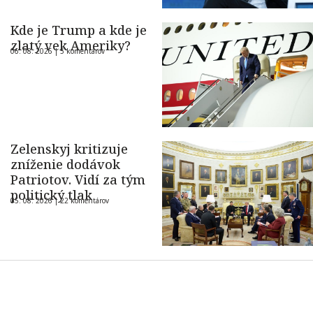
Kde je Trump a kde je
zlatý vek Ameriky?
06. 08. 2026 |
5 komentárov
Zelenskyj kritizuje
zníženie dodávok
Patriotov. Vidí za tým
politický tlak
05. 08. 2026 |
22 komentárov