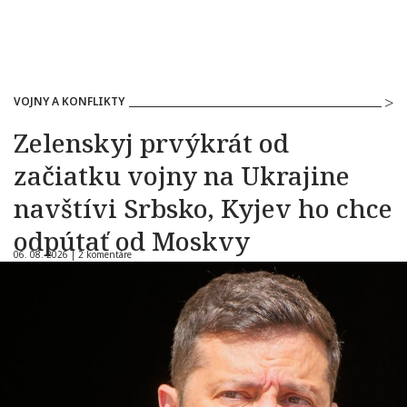
VOJNY A KONFLIKTY
Zelenskyj prvýkrát od
začiatku vojny na Ukrajine
navštívi Srbsko, Kyjev ho chce
odpútať od Moskvy
06. 08. 2026 |
2 komentáre