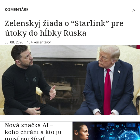
KOMENTÁRE
Zelenskyj žiada o “Starlink” pre
útoky do hĺbky Ruska
05. 08. 2026 |
104 komentárov
Nová značka AI –
koho chráni a kto ju
musí používať