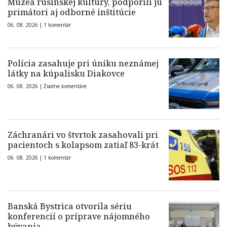
Múzea rusínskej kultúry, podporili ju
primátori aj odborné inštitúcie
06. 08. 2026 |
1 komentár
Polícia zasahuje pri úniku neznámej
látky na kúpalisku Diakovce
06. 08. 2026 |
Žiadne komentáre
Záchranári vo štvrtok zasahovali pri
pacientoch s kolapsom zatiaľ 83-krát
06. 08. 2026 |
1 komentár
Banská Bystrica otvorila sériu
konferencií o príprave nájomného
bývania