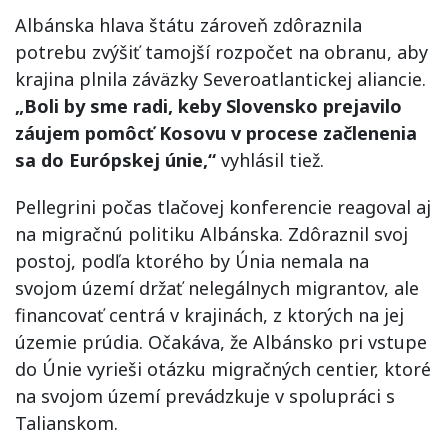
Albánska hlava štátu zároveň zdôraznila
potrebu zvýšiť tamojší rozpočet na obranu, aby
krajina plnila záväzky Severoatlantickej aliancie.
„Boli by sme radi, keby Slovensko prejavilo
záujem pomôcť Kosovu v procese začlenenia
sa do Európskej únie,“
vyhlásil tiež.
Pellegrini počas tlačovej konferencie reagoval aj
na migračnú politiku Albánska. Zdôraznil svoj
postoj, podľa ktorého by Únia nemala na
svojom území držať nelegálnych migrantov, ale
financovať centrá v krajinách, z ktorých na jej
územie prúdia. Očakáva, že Albánsko pri vstupe
do Únie vyrieši otázku migračných centier, ktoré
na svojom území prevádzkuje v spolupráci s
Talianskom.