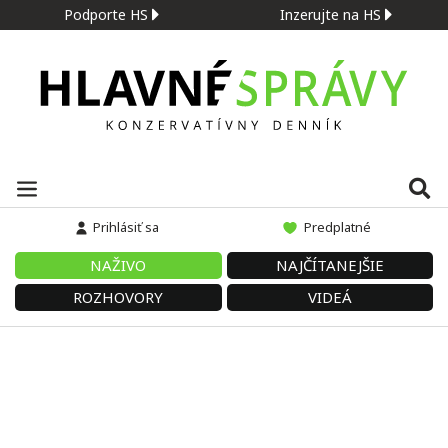
Podporte HS
Inzerujte na HS
Prihlásiť sa
Predplatné
NAŽIVO
NAJČÍTANEJŠIE
ROZHOVORY
VIDEÁ