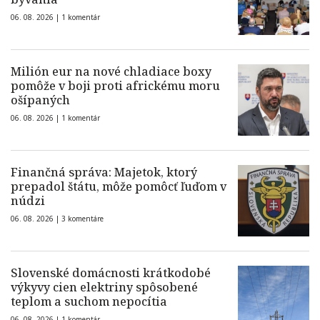
06. 08. 2026 |
1 komentár
Milión eur na nové chladiace boxy
pomôže v boji proti africkému moru
ošípaných
06. 08. 2026 |
1 komentár
Finančná správa: Majetok, ktorý
prepadol štátu, môže pomôcť ľuďom v
núdzi
06. 08. 2026 |
3 komentáre
Slovenské domácnosti krátkodobé
výkyvy cien elektriny spôsobené
teplom a suchom nepocítia
06. 08. 2026 |
1 komentár