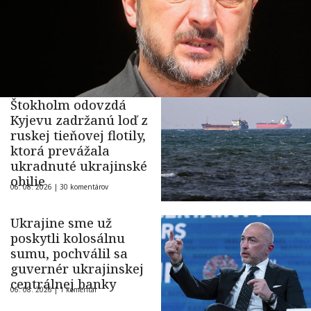
Štokholm odovzdá
Kyjevu zadržanú loď z
ruskej tieňovej flotily,
ktorá prevážala
ukradnuté ukrajinské
obilie
06. 08. 2026 |
30 komentárov
Ukrajine sme už
poskytli kolosálnu
sumu, pochválil sa
guvernér ukrajinskej
centrálnej banky
06. 08. 2026 |
1 komentár