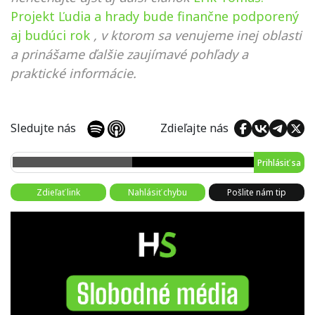
Projekt Ľudia a hrady bude finančne podporený
aj budúci rok
, v ktorom sa venujeme inej oblasti
a prinášame ďalšie zaujímavé pohľady a
praktické informácie.
Sledujte nás
Zdieľajte nás
Prihlásiť sa
Zdieľať link
Nahlásiť chybu
Pošlite nám tip