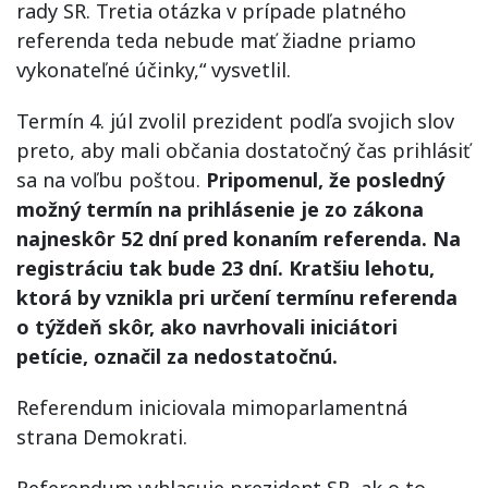
rady SR. Tretia otázka v prípade platného
referenda teda nebude mať žiadne priamo
vykonateľné účinky,“ vysvetlil.
Termín 4. júl zvolil prezident podľa svojich slov
preto, aby mali občania dostatočný čas prihlásiť
sa na voľbu poštou.
Pripomenul, že posledný
možný termín na prihlásenie je zo zákona
najneskôr 52 dní pred konaním referenda. Na
registráciu tak bude 23 dní. Kratšiu lehotu,
ktorá by vznikla pri určení termínu referenda
o týždeň skôr, ako navrhovali iniciátori
petície, označil za nedostatočnú.
Referendum iniciovala mimoparlamentná
strana Demokrati.
Referendum vyhlasuje prezident SR, ak o to