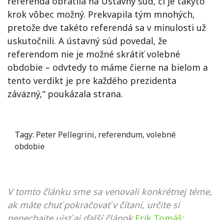
referenda obrátila na Ústavný súd, či je takýto
krok vôbec možný. Prekvapila tým mnohých,
pretože dve takéto referendá sa v minulosti už
uskutočnili. A ústavný súd povedal, že
referendom nie je možné skrátiť volebné
obdobie – odvtedy to máme čierne na bielom a
tento verdikt je pre každého prezidenta
záväzný,“ poukázala strana.
Tagy:
Peter Pellegrini
,
referendum
,
volebné
obdobie
V tomto článku sme sa venovali konkrétnej téme,
ak máte chuť pokračovať v čítaní, určite si
nenechajte ujsť aj ďalší článok
Erik Tomáš: