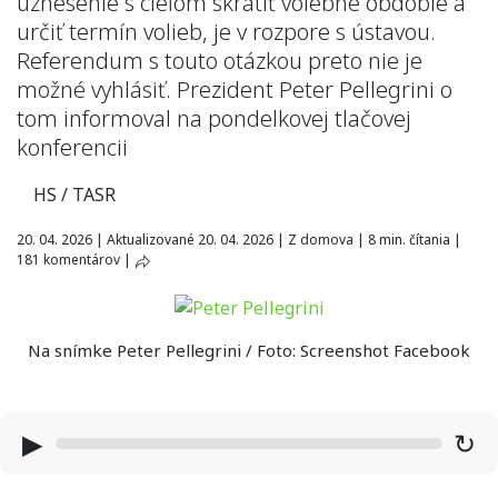
uznesenie s cieľom skrátiť volebné obdobie a
určiť termín volieb, je v rozpore s ústavou.
Referendum s touto otázkou preto nie je
možné vyhlásiť. Prezident Peter Pellegrini o
tom informoval na pondelkovej tlačovej
konferencii
HS / TASR
20. 04. 2026
|
Aktualizované 20. 04. 2026
|
Z domova
|
8 min. čítania
|
181 komentárov
|
Na snímke Peter Pellegrini / Foto: Screenshot Facebook
▶
↻