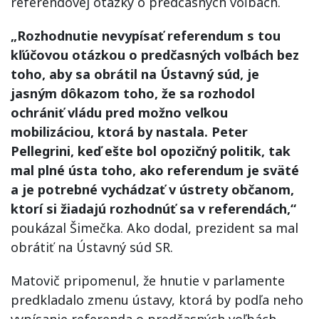
referendovej otázky o predčasných voľbách.
„Rozhodnutie nevypísať referendum s tou
kľúčovou otázkou o predčasných voľbách bez
toho, aby sa obrátil na Ústavný súd, je
jasným dôkazom toho, že sa rozhodol
ochrániť vládu pred možno veľkou
mobilizáciou, ktorá by nastala. Peter
Pellegrini, keď ešte bol opozičný politik, tak
mal plné ústa toho, ako referendum je sväté
a je potrebné vychádzať v ústrety občanom,
ktorí si žiadajú rozhodnúť sa v referendách,“
poukázal Šimečka. Ako dodal, prezident sa mal
obrátiť na Ústavný súd SR.
Matovič pripomenul, že hnutie v parlamente
predkladalo zmenu ústavy, ktorá by podľa neho
vypísanie referenda o predčasných voľbách