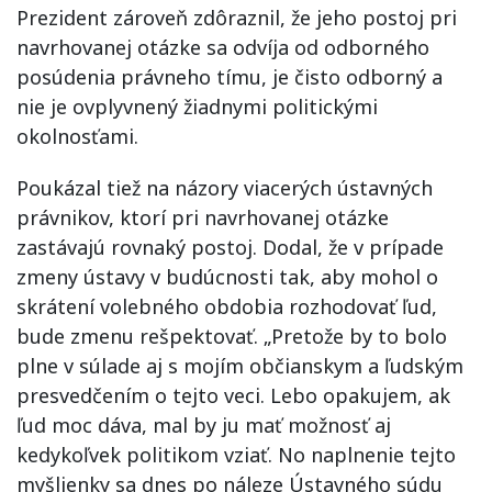
Prezident zároveň zdôraznil, že jeho postoj pri
navrhovanej otázke sa odvíja od odborného
posúdenia právneho tímu, je čisto odborný a
nie je ovplyvnený žiadnymi politickými
okolnosťami.
Poukázal tiež na názory viacerých ústavných
právnikov, ktorí pri navrhovanej otázke
zastávajú rovnaký postoj. Dodal, že v prípade
zmeny ústavy v budúcnosti tak, aby mohol o
skrátení volebného obdobia rozhodovať ľud,
bude zmenu rešpektovať. „Pretože by to bolo
plne v súlade aj s mojím občianskym a ľudským
presvedčením o tejto veci. Lebo opakujem, ak
ľud moc dáva, mal by ju mať možnosť aj
kedykoľvek politikom vziať. No naplnenie tejto
myšlienky sa dnes po náleze Ústavného súdu