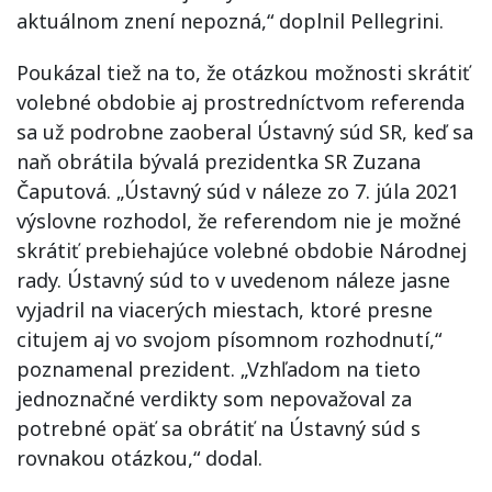
aktuálnom znení nepozná,“ doplnil Pellegrini.
Poukázal tiež na to, že otázkou možnosti skrátiť
volebné obdobie aj prostredníctvom referenda
sa už podrobne zaoberal Ústavný súd SR, keď sa
naň obrátila bývalá prezidentka SR Zuzana
Čaputová. „Ústavný súd v náleze zo 7. júla 2021
výslovne rozhodol, že referendom nie je možné
skrátiť prebiehajúce volebné obdobie Národnej
rady. Ústavný súd to v uvedenom náleze jasne
vyjadril na viacerých miestach, ktoré presne
citujem aj vo svojom písomnom rozhodnutí,“
poznamenal prezident. „Vzhľadom na tieto
jednoznačné verdikty som nepovažoval za
potrebné opäť sa obrátiť na Ústavný súd s
rovnakou otázkou,“ dodal.