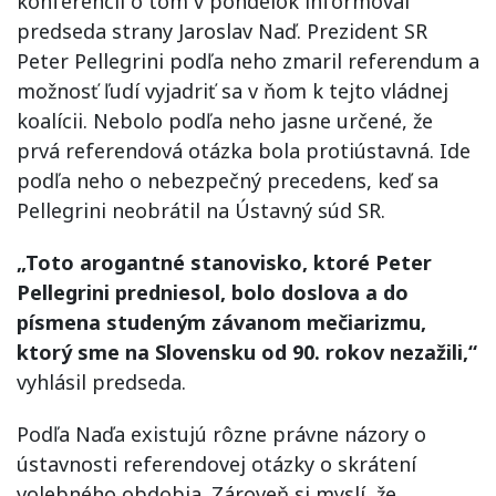
konferencii o tom v pondelok informoval
predseda strany Jaroslav Naď. Prezident SR
Peter Pellegrini podľa neho zmaril referendum a
možnosť ľudí vyjadriť sa v ňom k tejto vládnej
koalícii. Nebolo podľa neho jasne určené, že
prvá referendová otázka bola protiústavná. Ide
podľa neho o nebezpečný precedens, keď sa
Pellegrini neobrátil na Ústavný súd SR.
„Toto arogantné stanovisko, ktoré Peter
Pellegrini predniesol, bolo doslova a do
písmena studeným závanom mečiarizmu,
ktorý sme na Slovensku od 90. rokov nezažili,“
vyhlásil predseda.
Podľa Naďa existujú rôzne právne názory o
ústavnosti referendovej otázky o skrátení
volebného obdobia. Zároveň si myslí, že