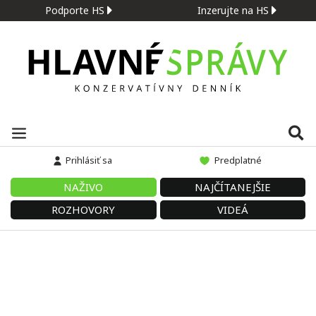
Podporte HS
Inzerujte na HS
Prihlásiť sa
Predplatné
NAŽIVO
NAJČÍTANEJŠIE
ROZHOVORY
VIDEÁ