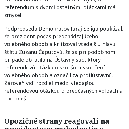
referendum s dvomi ostatnými otázkami má
zmysel.
Podpredseda Demokratov Juraj Šeliga poukázal,
že prezident počas predchádzajúceho
volebného obdobia kritizoval vtedajšiu hlavu
štátu Zuzanu Čaputovú, že sa pri podobnom
prípade obrátila na Ústavný súd, ktorý
referendovú otázku o skoršom skončení
volebného obdobia označil za protiústavnú.
Zároveň vidí rozdiel medzi vtedajšou
referendovou otázkou o predčasných voľbách a
tou dnešnou.
Opozičné strany reagovali na
prezidentovo rozhodnutie o