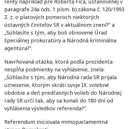
renty napríklad pre Roberta Fica, ustanovenej v
paragrafe 24a ods. 1 písm. b) zákona č. 120/1993
Z. z. o platových pomeroch niektorých
ústavných činiteľov SR v aktuálnom znení?“ a
„Súhlasíte s tým, aby boli obnovené Úrad
špeciálnej prokuratúry a Národná kriminálna
agentúra?“.
Navrhovaná otázka, ktorá podľa prezidenta
nespĺňa podmienky na vyhlásenie, znela:
„Súhlasíte s tým, aby Národná rada SR prijala
uznesenie, ktorým skráti svoje IX. volebné
obdobie a deň predčasných volieb do Národnej
rady SR určí tak, aby sa konali do 180 dní od
vyhlásenia výsledkov referenda?“.
Referendum iniciovala mimoparlamentná