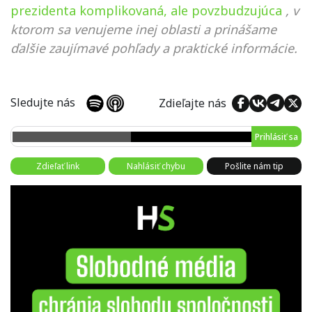
prezidenta komplikovaná, ale povzbudzujúca
, v
ktorom sa venujeme inej oblasti a prinášame
ďalšie zaujímavé pohľady a praktické informácie.
Sledujte nás
Zdieľajte nás
Prihlásiť sa
Zdieľať link
Nahlásiť chybu
Pošlite nám tip