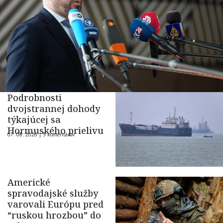
Podrobnosti
dvojstrannej dohody
týkajúcej sa
Hormuského prielivu
07. 08. 2026 |
5 komentárov
Americké
spravodajské služby
varovali Európu pred
“ruskou hrozbou” do