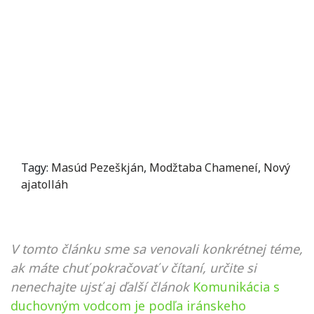
Tagy:
Masúd Pezeškján
,
Modžtaba Chameneí
,
Nový
ajatolláh
V tomto článku sme sa venovali konkrétnej téme,
ak máte chuť pokračovať v čítaní, určite si
nenechajte ujsť aj ďalší článok
Komunikácia s
duchovným vodcom je podľa iránskeho