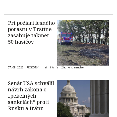
Pri požiari lesného
porastu v Trstíne
zasahuje takmer
50 hasičov
07. 08. 2026
|
REGIÓNY
|
1 min. čítania
|
Žiadne komentáre
Senát USA schválil
návrh zákona o
„pekelných
sankciách“ proti
Rusku a Iránu