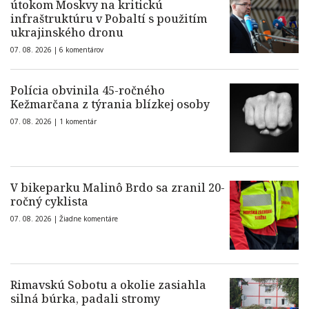
útokom Moskvy na kritickú
infraštruktúru v Pobaltí s použitím
ukrajinského dronu
07. 08. 2026 |
6 komentárov
Polícia obvinila 45-ročného
Kežmarčana z týrania blízkej osoby
07. 08. 2026 |
1 komentár
V bikeparku Malinô Brdo sa zranil 20-
ročný cyklista
07. 08. 2026 |
Žiadne komentáre
Rimavskú Sobotu a okolie zasiahla
silná búrka, padali stromy