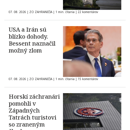
07. 08. 2026
|
ZO ZAHRANIČIA
|
1 min. čítania
|
22 komentárov
USA a Irán sú
blízko dohody.
Bessent naznačil
možný zlom
07. 08. 2026
|
ZO ZAHRANIČIA
|
1 min. čítania
|
15 komentárov
Horskí záchranári
pomohli v
Západných
Tatrách turistovi
so zraneným