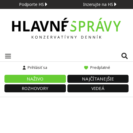
Podporte HS
Inzerujte na HS
Prihlásiť sa
Predplatné
NAŽIVO
NAJČÍTANEJŠIE
ROZHOVORY
VIDEÁ