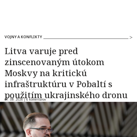
VOJNY A KONFLIKTY
Litva varuje pred
zinscenovaným útokom
Moskvy na kritickú
infraštruktúru v Pobaltí s
použitím ukrajinského dronu
07. 08. 2026 |
6 komentárov