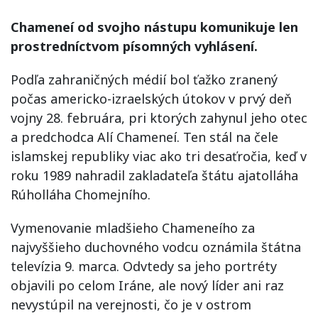
Chameneí od svojho nástupu komunikuje len
prostredníctvom písomných vyhlásení.
Podľa zahraničných médií bol ťažko zranený
počas americko-izraelských útokov v prvý deň
vojny 28. februára, pri ktorých zahynul jeho otec
a predchodca Alí Chameneí. Ten stál na čele
islamskej republiky viac ako tri desaťročia, keď v
roku 1989 nahradil zakladateľa štátu ajatolláha
Rúholláha Chomejního.
Vymenovanie mladšieho Chameneího za
najvyššieho duchovného vodcu oznámila štátna
televízia 9. marca. Odvtedy sa jeho portréty
objavili po celom Iráne, ale nový líder ani raz
nevystúpil na verejnosti, čo je v ostrom