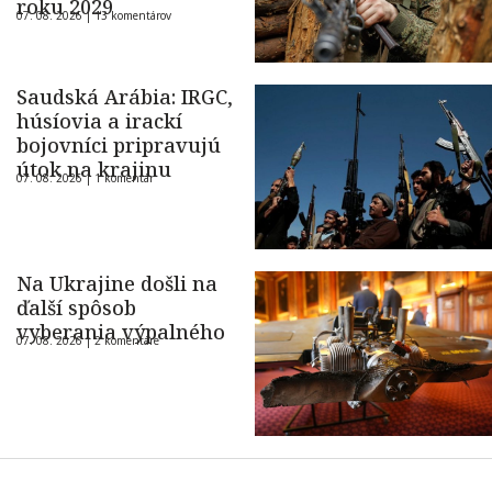
roku 2029
07. 08. 2026 |
13 komentárov
Saudská Arábia: IRGC,
húsíovia a irackí
bojovníci pripravujú
útok na krajinu
07. 08. 2026 |
1 komentár
Na Ukrajine došli na
ďalší spôsob
vyberania výpalného
07. 08. 2026 |
2 komentáre