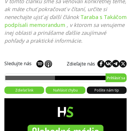
V tomto článku sme sa venovali konkrétnej téme,
ak máte chuť pokračovať v čítaní, určite si
nenechajte ujsť aj ďalší článok
Taraba s Takáčom
podpísali memorandum
, v ktorom sa venujeme
inej oblasti a prinášame ďalšie zaujímavé
pohľady a praktické informácie.
Sledujte nás
Zdieľajte nás
Prihlásiť sa
Zdieľať link
Nahlásiť chybu
Pošlite nám tip