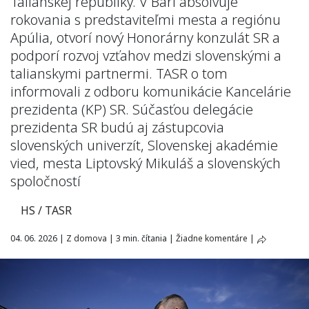
Talianskej republiky. V Bari absolvuje
rokovania s predstaviteľmi mesta a regiónu
Apúlia, otvorí nový Honorárny konzulát SR a
podporí rozvoj vzťahov medzi slovenskými a
talianskymi partnermi. TASR o tom
informovali z odboru komunikácie Kancelárie
prezidenta (KP) SR. Súčasťou delegácie
prezidenta SR budú aj zástupcovia
slovenských univerzít, Slovenskej akadémie
vied, mesta Liptovský Mikuláš a slovenských
spoločností
HS / TASR
04. 06. 2026
|
Z domova
|
3 min. čítania
|
Žiadne komentáre
|