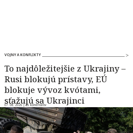
VOJNY A KONFLIKTY
To najdôležitejšie z Ukrajiny –
Rusi blokujú prístavy, EÚ
blokuje vývoz kvótami,
sťažujú sa Ukrajinci
07. 08. 2026 |
26 komentárov