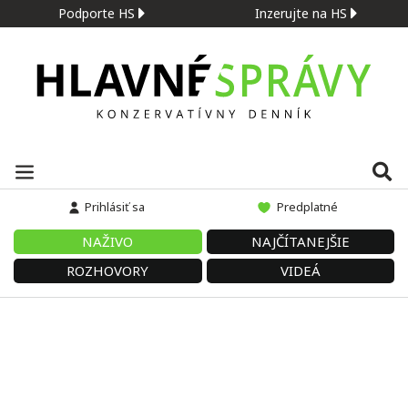
Podporte HS
Inzerujte na HS
Prihlásiť sa
Predplatné
NAŽIVO
NAJČÍTANEJŠIE
ROZHOVORY
VIDEÁ