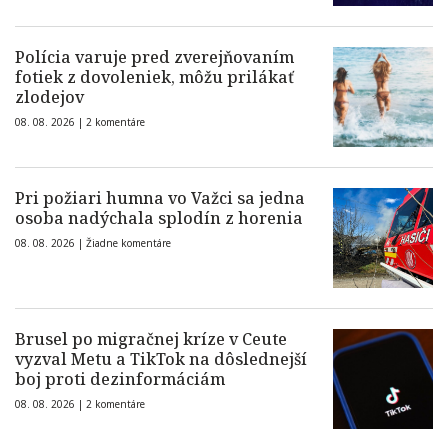
Polícia varuje pred zverejňovaním
fotiek z dovoleniek, môžu prilákať
zlodejov
08. 08. 2026 |
2 komentáre
Pri požiari humna vo Važci sa jedna
osoba nadýchala splodín z horenia
08. 08. 2026 |
Žiadne komentáre
Brusel po migračnej kríze v Ceute
vyzval Metu a TikTok na dôslednejší
boj proti dezinformáciám
08. 08. 2026 |
2 komentáre