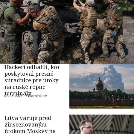
Hackeri odhalili, kto
poskytoval presné
súradnice pre útoky
na ruské ropné
terminály
07. 08. 2026 |
67 komentárov
Litva varuje pred
zinscenovaným
útokom Moskvy na