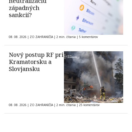
neutralizáciu
západných
sankcií?
08. 08. 2026
|
ZO ZAHRANIČIA
|
2 min. čítania
|
5 komentárov
Nový postup RF pri
Kramatorsku a
Slovjansku
08. 08. 2026
|
ZO ZAHRANIČIA
|
2 min. čítania
|
25 komentárov