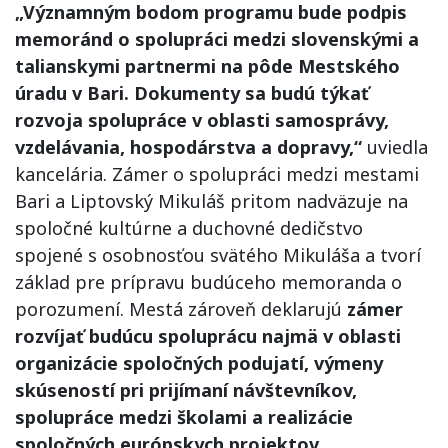
„Významným bodom programu bude podpis
memoránd o spolupráci medzi slovenskými a
talianskymi partnermi na pôde Mestského
úradu v Bari. Dokumenty sa budú týkať
rozvoja spolupráce v oblasti samosprávy,
vzdelávania, hospodárstva a dopravy,“
uviedla
kancelária. Zámer o spolupráci medzi mestami
Bari a Liptovský Mikuláš pritom nadväzuje na
spoločné kultúrne a duchovné dedičstvo
spojené s osobnosťou svätého Mikuláša a tvorí
základ pre prípravu budúceho memoranda o
porozumení. Mestá zároveň deklarujú
zámer
rozvíjať budúcu spoluprácu najmä v oblasti
organizácie spoločných podujatí, výmeny
skúseností pri prijímaní návštevníkov,
spolupráce medzi školami a realizácie
spoločných európskych projektov.