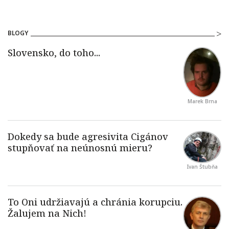
BLOGY
Marek Brna
Ivan Štubňa