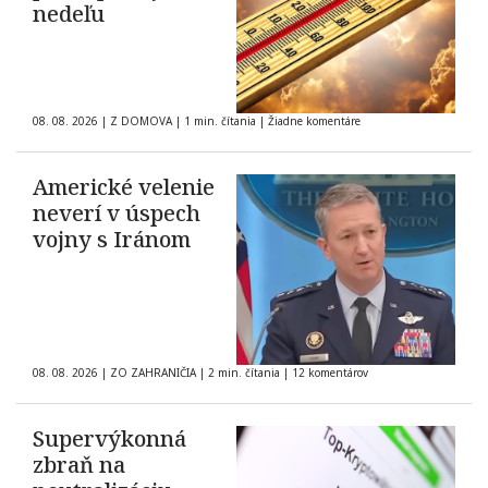
nedeľu
08. 08. 2026
|
Z DOMOVA
|
1 min. čítania
|
Žiadne komentáre
Americké velenie
neverí v úspech
vojny s Iránom
08. 08. 2026
|
ZO ZAHRANIČIA
|
2 min. čítania
|
12 komentárov
Supervýkonná
zbraň na