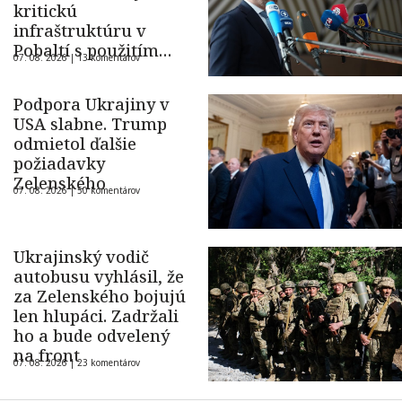
kritickú
infraštruktúru v
Pobaltí s použitím
07. 08. 2026 |
13 komentárov
ukrajinského dronu
Podpora Ukrajiny v
USA slabne. Trump
odmietol ďalšie
požiadavky
Zelenského
07. 08. 2026 |
50 komentárov
Ukrajinský vodič
autobusu vyhlásil, že
za Zelenského bojujú
len hlupáci. Zadržali
ho a bude odvelený
na front
07. 08. 2026 |
23 komentárov