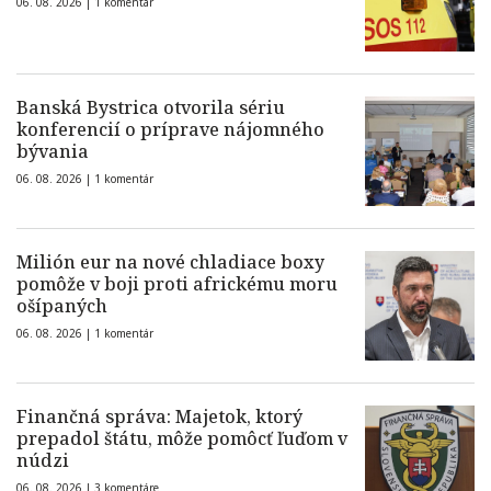
06. 08. 2026 |
1 komentár
Banská Bystrica otvorila sériu
konferencií o príprave nájomného
bývania
06. 08. 2026 |
1 komentár
Milión eur na nové chladiace boxy
pomôže v boji proti africkému moru
ošípaných
06. 08. 2026 |
1 komentár
Finančná správa: Majetok, ktorý
prepadol štátu, môže pomôcť ľuďom v
núdzi
06. 08. 2026 |
3 komentáre