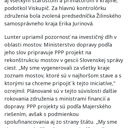
aj všetkým starostom a primátorom v krajine,“
podotkol Viskupič. Za hlavnú kontrolórku
združenia bola zvolená predsedníčka Žilinského
samosprávneho kraja Erika Jurinová.
Lunter upriamil pozornosť na investičný dlh v
oblasti mostov. Ministerstvo dopravy podľa
jeho slov pripravuje PPP projekt na
rekonštrukciu mostov v gescii Slovenskej správy
ciest. „My sme vygenerovali za všetky kraje
zoznam mostov, ktoré sú v najhoršom stave a s
ktorými sa chceme pripojiť k tejto iniciatíve,“
ozrejmil. Plánované sú v tejto súvislosti ďalšie
rokovania združenia s ministrami financií a
dopravy. PPP projekty sú podľa Majerského
riešením, avšak s podmienkou
spolufinancovania aj zo strany štátu. „My sme