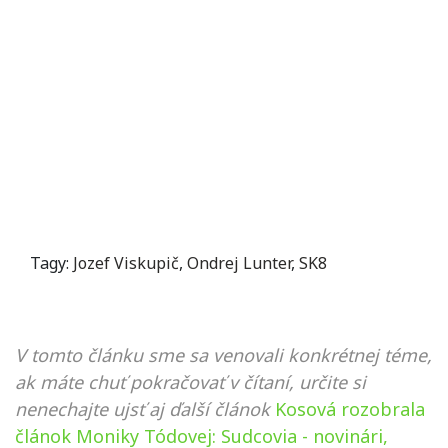
Tagy:
Jozef Viskupič
,
Ondrej Lunter
,
SK8
V tomto článku sme sa venovali konkrétnej téme,
ak máte chuť pokračovať v čítaní, určite si
nenechajte ujsť aj ďalší článok
Kosová rozobrala
článok Moniky Tódovej: Sudcovia - novinári,