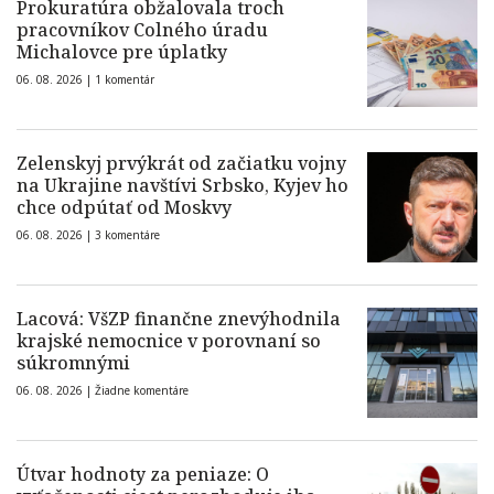
Prokuratúra obžalovala troch
pracovníkov Colného úradu
Michalovce pre úplatky
06. 08. 2026 |
1 komentár
Zelenskyj prvýkrát od začiatku vojny
na Ukrajine navštívi Srbsko, Kyjev ho
chce odpútať od Moskvy
06. 08. 2026 |
3 komentáre
Lacová: VšZP finančne znevýhodnila
krajské nemocnice v porovnaní so
súkromnými
06. 08. 2026 |
Žiadne komentáre
Útvar hodnoty za peniaze: O