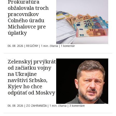
Prokuratúra
obžalovala troch
pracovníkov
Colného úradu
Michalovce pre
úplatky
06. 08. 2026
|
REGIÓNY
|
1 min. čítania
|
1 komentár
Zelenskyj prvýkrát
od začiatku vojny
na Ukrajine
navštívi Srbsko,
Kyjev ho chce
odpútať od Moskvy
06. 08. 2026
|
ZO ZAHRANIČIA
|
1 min. čítania
|
3 komentáre