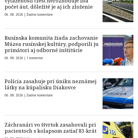
vyťaženosti ciest nerozhoduje iba
počet áut, dôležité je aj ich zloženie
06. 08. 2026 |
Žiadne komentáre
Rusínska komunita žiada zachovanie
Múzea rusínskej kultúry, podporili ju
primátori aj odborné inštitúcie
06. 08. 2026 |
1 komentár
Polícia zasahuje pri úniku neznámej
látky na kúpalisku Diakovce
06. 08. 2026 |
Žiadne komentáre
Záchranári vo štvrtok zasahovali pri
pacientoch s kolapsom zatiaľ 83-krát