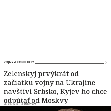
VOJNY A KONFLIKTY
Zelenskyj prvýkrát od
začiatku vojny na Ukrajine
navštívi Srbsko, Kyjev ho chce
odpútať od Moskvy
06. 08. 2026 |
3 komentáre