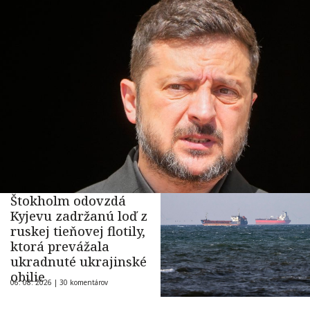
Štokholm odovzdá
Kyjevu zadržanú loď z
ruskej tieňovej flotily,
ktorá prevážala
ukradnuté ukrajinské
obilie
06. 08. 2026 |
30 komentárov