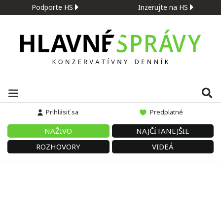
Podporte HS
Inzerujte na HS
Prihlásiť sa
Predplatné
NAŽIVO
NAJČÍTANEJŠIE
ROZHOVORY
VIDEÁ