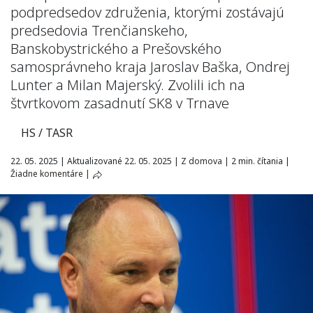
podpredsedov združenia, ktorými zostávajú
predsedovia Trenčianskeho,
Banskobystrického a Prešovského
samosprávneho kraja Jaroslav Baška, Ondrej
Lunter a Milan Majerský. Zvolili ich na
štvrtkovom zasadnutí SK8 v Trnave
HS / TASR
22. 05. 2025
|
Aktualizované 22. 05. 2025
|
Z domova
|
2 min. čítania
|
Žiadne komentáre
|