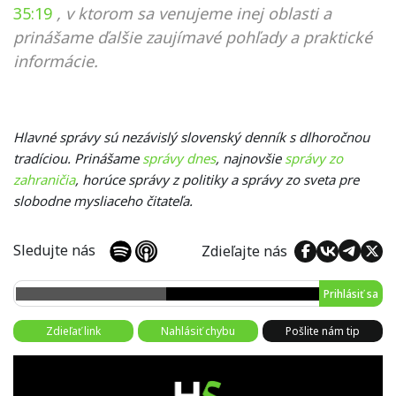
35:19
, v ktorom sa venujeme inej oblasti a
prinášame ďalšie zaujímavé pohľady a praktické
informácie.
Hlavné správy sú nezávislý slovenský denník s dlhoročnou
tradíciou. Prinášame
správy dnes
, najnovšie
správy zo
zahraničia
, horúce správy z politiky a správy zo sveta pre
slobodne mysliaceho čitateľa.
Sledujte nás
Zdieľajte nás
Prihlásiť sa
Zdieľať link
Nahlásiť chybu
Pošlite nám tip