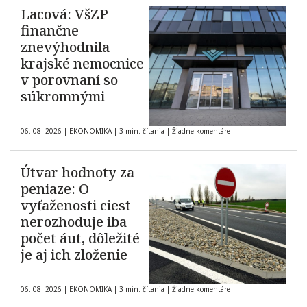
Lacová: VšZP
finančne
znevýhodnila
krajské nemocnice
v porovnaní so
súkromnými
06. 08. 2026
|
EKONOMIKA
|
3 min. čítania
|
Žiadne komentáre
Útvar hodnoty za
peniaze: O
vyťaženosti ciest
nerozhoduje iba
počet áut, dôležité
je aj ich zloženie
06. 08. 2026
|
EKONOMIKA
|
3 min. čítania
|
Žiadne komentáre