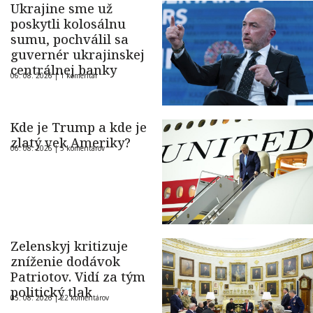
Ukrajine sme už
poskytli kolosálnu
sumu, pochválil sa
guvernér ukrajinskej
centrálnej banky
06. 08. 2026 |
1 komentár
Kde je Trump a kde je
zlatý vek Ameriky?
06. 08. 2026 |
5 komentárov
Zelenskyj kritizuje
zníženie dodávok
Patriotov. Vidí za tým
politický tlak
05. 08. 2026 |
22 komentárov