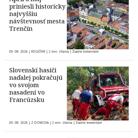
priniesli historicky
najvyššiu
návštevnosť mesta
Trenčín
09. 08. 2026
|
REGIÓNY
|
2 min. čítania
|
Žiadne komentáre
Slovenskí hasiči
naďalej pokračujú
vo svojom
nasadení vo
Francúzsku
09. 08. 2026
|
Z DOMOVA
|
2 min. čítania
|
Žiadne komentáre