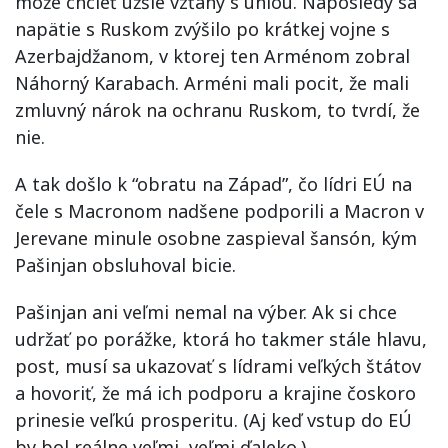
môže chcieť úžšie vzťahy s úniou. Naposledy sa
napätie s Ruskom zvýšilo po krátkej vojne s
Azerbajdžanom, v ktorej ten Arménom zobral
Náhorný Karabach. Arméni mali pocit, že mali
zmluvný nárok na ochranu Ruskom, to tvrdí, že
nie.
A tak došlo k “obratu na Západ”, čo lídri EÚ na
čele s Macronom nadšene podporili a Macron v
Jerevane minule osobne zaspieval šansón, kým
Pašinjan obsluhoval bicie.
Pašinjan ani veľmi nemal na výber. Ak si chce
udržať po porážke, ktorá ho takmer stále hlavu,
post, musí sa ukazovať s lídrami veľkých štátov
a hovoriť, že má ich podporu a krajine čoskoro
prinesie veľkú prosperitu. (Aj keď vstup do EÚ
by bol reálne veľmi, veľmi ďaleko.)