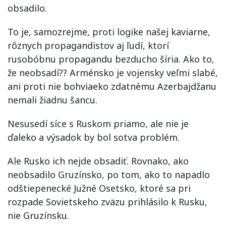
obsadilo.
To je, samozrejme, proti logike našej kaviarne,
rôznych propagandistov aj ľudí, ktorí
rusobóbnu propagandu bezducho šíria. Ako to,
že neobsadí?? Arménsko je vojensky veľmi slabé,
ani proti nie bohviaeko zdatnému Azerbajdžanu
nemali žiadnu šancu.
Nesusedí síce s Ruskom priamo, ale nie je
ďaleko a výsadok by bol sotva problém.
Ale Rusko ich nejde obsadiť. Rovnako, ako
neobsadilo Gruzínsko, po tom, ako to napadlo
odštiepenecké Južné Osetsko, ktoré sa pri
rozpade Sovietskeho zväzu prihlásilo k Rusku,
nie Gruzínsku.