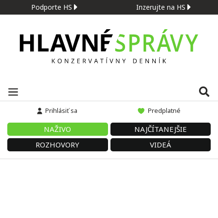
Podporte HS
Inzerujte na HS
Prihlásiť sa
Predplatné
NAŽIVO
NAJČÍTANEJŠIE
ROZHOVORY
VIDEÁ