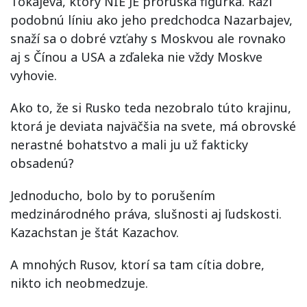
Tokajeva, ktorý NIE JE proruská figúrka. Razí
podobnú líniu ako jeho predchodca Nazarbajev,
snaží sa o dobré vzťahy s Moskvou ale rovnako
aj s Čínou a USA a zďaleka nie vždy Moskve
vyhovie.
Ako to, že si Rusko teda nezobralo túto krajinu,
ktorá je deviata najväčšia na svete, má obrovské
nerastné bohatstvo a mali ju už fakticky
obsadenú?
Jednoducho, bolo by to porušením
medzinárodného práva, slušnosti aj ľudskosti.
Kazachstan je štát Kazachov.
A mnohých Rusov, ktorí sa tam cítia dobre,
nikto ich neobmedzuje.