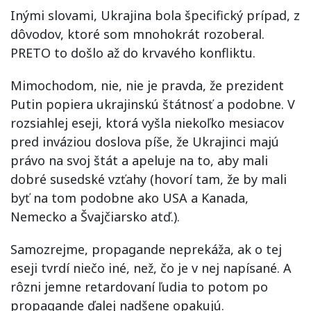
Inými slovami, Ukrajina bola špecifický prípad, z
dôvodov, ktoré som mnohokrát rozoberal.
PRETO to došlo až do krvavého konfliktu.
Mimochodom, nie, nie je pravda, že prezident
Putin popiera ukrajinskú štátnosť a podobne. V
rozsiahlej eseji, ktorá vyšla niekoľko mesiacov
pred inváziou doslova píše, že Ukrajinci majú
právo na svoj štát a apeluje na to, aby mali
dobré susedské vzťahy (hovorí tam, že by mali
byť na tom podobne ako USA a Kanada,
Nemecko a Švajčiarsko atď.).
Samozrejme, propagande neprekáža, ak o tej
eseji tvrdí niečo iné, než, čo je v nej napísané. A
rôzni jemne retardovaní ľudia to potom po
propagande ďalej nadšene opakujú.