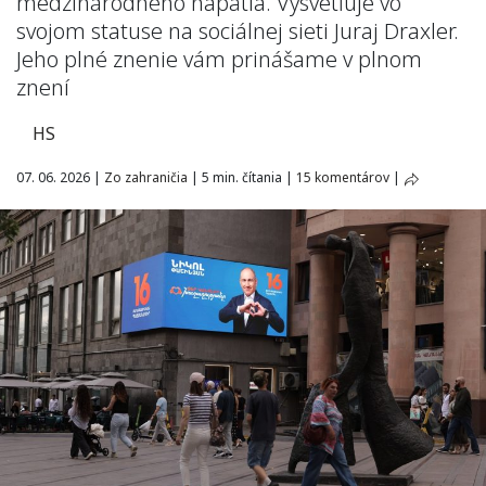
medzinárodného napätia. Vysvetľuje vo
svojom statuse na sociálnej sieti Juraj Draxler.
Jeho plné znenie vám prinášame v plnom
znení
HS
07. 06. 2026
|
Zo zahraničia
|
5 min. čítania
|
15 komentárov
|