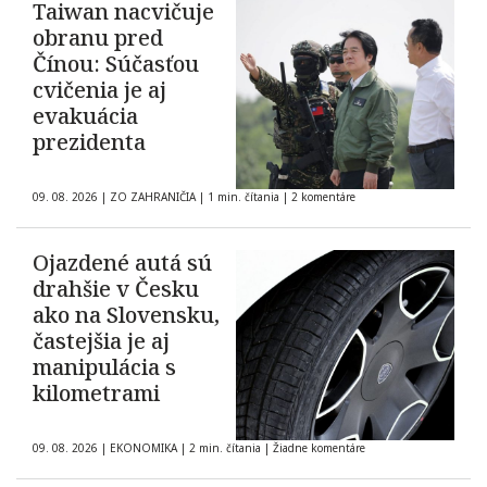
Taiwan nacvičuje
obranu pred
Čínou: Súčasťou
cvičenia je aj
evakuácia
prezidenta
09. 08. 2026
|
ZO ZAHRANIČIA
|
1 min. čítania
|
2 komentáre
Ojazdené autá sú
drahšie v Česku
ako na Slovensku,
častejšia je aj
manipulácia s
kilometrami
09. 08. 2026
|
EKONOMIKA
|
2 min. čítania
|
Žiadne komentáre