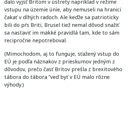
dalo vyjsť Britom v ústrety napríklad v režime
vstupu na územie únie, aby nemuseli na hranici
čakať v dlhých radoch. Ale keďže sa patrioticky
bili do pŕs Briti, Brusel tiež nemal dôvod snažiť
sa nastaviť im mäkké pravidlá tam, kde to sám
recipročne nepotreboval.
(Mimochodom, aj to funguje, sťažený vstup do
EÚ je podľa náznakov z prieskumov jedným z
dôvodov, prečo časť Britov prešla z brexitového
tábora do tábora “veď byť v EÚ malo rôzne
výhody.)