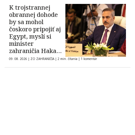
K trojstrannej
obrannej dohode
by sa mohol
čoskoro pripojiť aj
Egypt, myslí si
minister
zahraničia Hakan
Fidan
09. 08. 2026
|
ZO ZAHRANIČIA
|
2 min. čítania
|
1 komentár