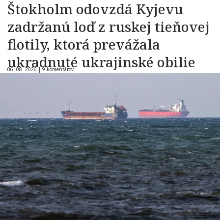
Štokholm odovzdá Kyjevu
zadržanú loď z ruskej tieňovej
flotily, ktorá prevážala
ukradnuté ukrajinské obilie
06. 08. 2026 |
9 komentárov