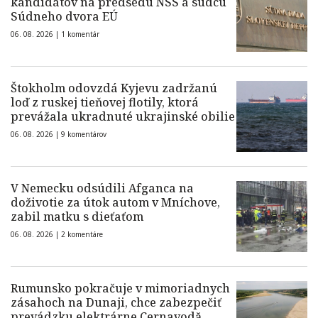
kandidátov na predsedu NSS a sudcu
Súdneho dvora EÚ
06. 08. 2026 |
1 komentár
Štokholm odovzdá Kyjevu zadržanú
loď z ruskej tieňovej flotily, ktorá
prevážala ukradnuté ukrajinské obilie
06. 08. 2026 |
9 komentárov
V Nemecku odsúdili Afganca na
doživotie za útok autom v Mníchove,
zabil matku s dieťaťom
06. 08. 2026 |
2 komentáre
Rumunsko pokračuje v mimoriadnych
zásahoch na Dunaji, chce zabezpečiť
prevádzku elektrárne Cernavodă