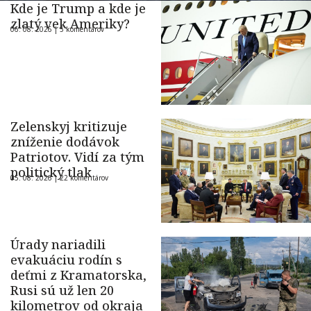
Kde je Trump a kde je
zlatý vek Ameriky?
06. 08. 2026 |
5 komentárov
Zelenskyj kritizuje
zníženie dodávok
Patriotov. Vidí za tým
politický tlak
05. 08. 2026 |
22 komentárov
Úrady nariadili
evakuáciu rodín s
deťmi z Kramatorska,
Rusi sú už len 20
kilometrov od okraja