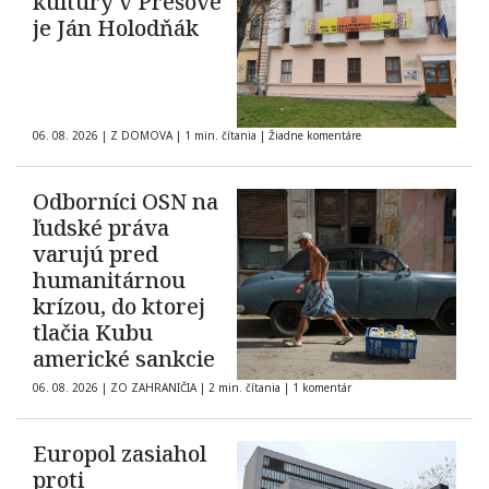
kultúry v Prešove
je Ján Holodňák
06. 08. 2026
|
Z DOMOVA
|
1 min. čítania
|
Žiadne komentáre
Odborníci OSN na
ľudské práva
varujú pred
humanitárnou
krízou, do ktorej
tlačia Kubu
americké sankcie
06. 08. 2026
|
ZO ZAHRANIČIA
|
2 min. čítania
|
1 komentár
Europol zasiahol
proti