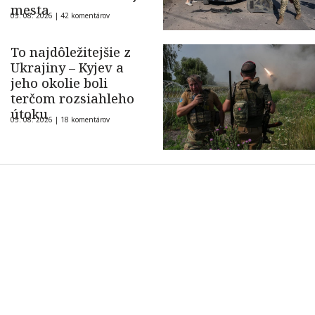
mesta
05. 08. 2026 |
42 komentárov
To najdôležitejšie z
Ukrajiny – Kyjev a
jeho okolie boli
terčom rozsiahleho
útoku
05. 08. 2026 |
18 komentárov