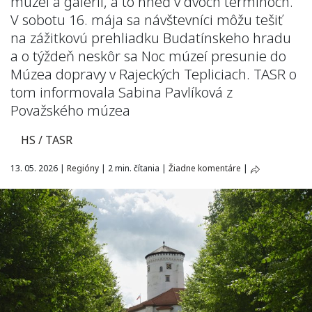
múzeí a galérií, a to hneď v dvoch termínoch.
V sobotu 16. mája sa návštevníci môžu tešiť
na zážitkovú prehliadku Budatínskeho hradu
a o týždeň neskôr sa Noc múzeí presunie do
Múzea dopravy v Rajeckých Tepliciach. TASR o
tom informovala Sabina Pavlíková z
Považského múzea
HS / TASR
13. 05. 2026
|
Regióny
|
2 min. čítania
|
Žiadne komentáre
|