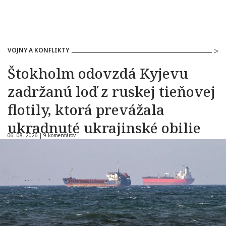
VOJNY A KONFLIKTY
Štokholm odovzdá Kyjevu
zadržanú loď z ruskej tieňovej
flotily, ktorá prevážala
ukradnuté ukrajinské obilie
06. 08. 2026 |
9 komentárov