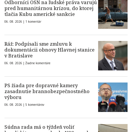
Odborníci OSN na ľudské práva varujú
pred humanitárnou krízou, do ktorej
tlačia Kubu americké sankcie
06. 08. 2026 |
1 komentár
Ráž: Podpísali sme zmluvu k
dokumentácii obnovy Hlavnej stanice
v Bratislave
06. 08. 2026 |
Žiadne komentáre
PS žiada pre dopravné kamery
zasadnutie brannobezpečnostného
výboru
06. 08. 2026 |
5 komentárov
Súdna rada má o týždeň voliť