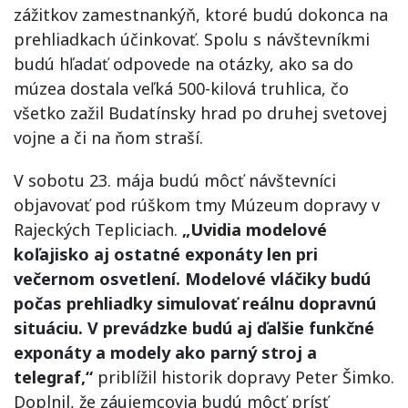
zážitkov zamestnankýň, ktoré budú dokonca na
prehliadkach účinkovať. Spolu s návštevníkmi
budú hľadať odpovede na otázky, ako sa do
múzea dostala veľká 500-kilová truhlica, čo
všetko zažil Budatínsky hrad po druhej svetovej
vojne a či na ňom straší.
V sobotu 23. mája budú môcť návštevníci
objavovať pod rúškom tmy Múzeum dopravy v
Rajeckých Tepliciach.
„Uvidia modelové
koľajisko aj ostatné exponáty len pri
večernom osvetlení. Modelové vláčiky budú
počas prehliadky simulovať reálnu dopravnú
situáciu. V prevádzke budú aj ďalšie funkčné
exponáty a modely ako parný stroj a
telegraf,“
priblížil historik dopravy Peter Šimko.
Doplnil, že záujemcovia budú môcť prísť