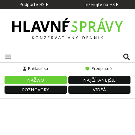
Podporte HS
Inzerujte na HS
Prihlásiť sa
Predplatné
NAŽIVO
NAJČÍTANEJŠIE
ROZHOVORY
VIDEÁ