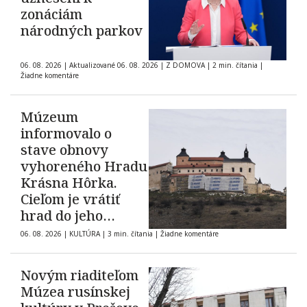
zonáciám
národných parkov
06. 08. 2026
|
Aktualizované 06. 08. 2026
|
Z DOMOVA
|
2 min. čítania
|
Žiadne komentáre
Múzeum
informovalo o
stave obnovy
vyhoreného Hradu
Krásna Hôrka.
Cieľom je vrátiť
hrad do jeho
pôvodnej podoby z
06. 08. 2026
|
KULTÚRA
|
3 min. čítania
|
Žiadne komentáre
roku 1903
Novým riaditeľom
Múzea rusínskej