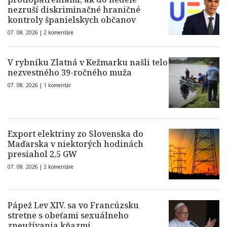
nezruší diskriminačné hraničné
kontroly španielskych občanov
07. 08. 2026 |
2 komentáre
V rybníku Zlatná v Kežmarku našli telo
nezvestného 39-ročného muža
07. 08. 2026 |
1 komentár
Export elektriny zo Slovenska do
Maďarska v niektorých hodinách
presiahol 2,5 GW
07. 08. 2026 |
2 komentáre
Pápež Lev XIV. sa vo Francúzsku
stretne s obeťami sexuálneho
zneužívania kňazmi