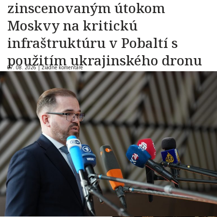
zinscenovaným útokom
Moskvy na kritickú
infraštruktúru v Pobaltí s
použitím ukrajinského dronu
07. 08. 2026 |
Žiadne komentáre