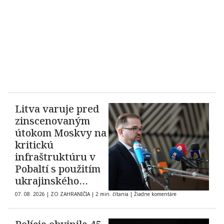
Litva varuje pred
zinscenovaným
útokom Moskvy na
kritickú
infraštruktúru v
Pobaltí s použitím
ukrajinského
dronu
07. 08. 2026
|
ZO ZAHRANIČIA
|
2 min. čítania
|
Žiadne komentáre