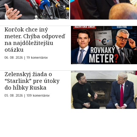
Korčok chce iný
meter. Chýba odpoveď
na najdôležitejšiu
otázku
06. 08. 2026 |
19 komentárov
Zelenskyj žiada o
“Starlink” pre útoky
do hĺbky Ruska
05. 08. 2026 |
109 komentárov