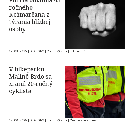
Polícia obvinila 45-
ročného
Kežmarčana z
týrania blízkej
osoby
07. 08. 2026
|
REGIÓNY
|
2 min. čítania
|
1 komentár
V bikeparku
Malinô Brdo sa
zranil 20-ročný
cyklista
07. 08. 2026
|
REGIÓNY
|
1 min. čítania
|
Žiadne komentáre