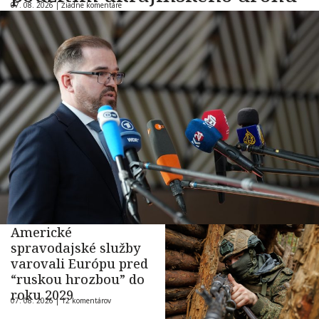
07. 08. 2026 |
Žiadne komentáre
Americké
spravodajské služby
varovali Európu pred
“ruskou hrozbou” do
roku 2029
07. 08. 2026 |
12 komentárov