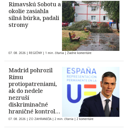
Rimavskú Sobotu a
okolie zasiahla
silná búrka, padali
stromy
07. 08. 2026
|
REGIÓNY
|
1 min. čítania
|
Žiadne komentáre
Madrid pohrozil
Rímu
protiopatreniami,
ak do nedele
nezruší
diskriminačné
hraničné kontroly
španielskych
07. 08. 2026
|
ZO ZAHRANIČIA
|
2 min. čítania
|
2 komentáre
občanov