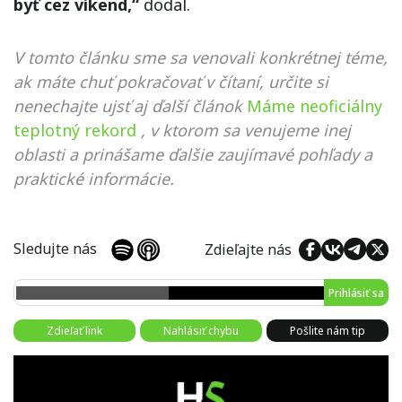
byť cez víkend,“
dodal.
V tomto článku sme sa venovali konkrétnej téme,
ak máte chuť pokračovať v čítaní, určite si
nenechajte ujsť aj ďalší článok
Máme neoficiálny
teplotný rekord
, v ktorom sa venujeme inej
oblasti a prinášame ďalšie zaujímavé pohľady a
praktické informácie.
Sledujte nás
Zdieľajte nás
Prihlásiť sa
Zdieľať link
Nahlásiť chybu
Pošlite nám tip