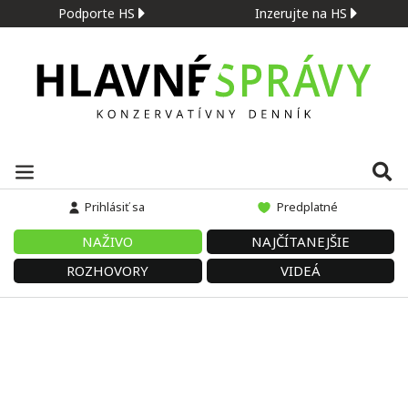
Podporte HS
Inzerujte na HS
Prihlásiť sa
Predplatné
NAŽIVO
NAJČÍTANEJŠIE
ROZHOVORY
VIDEÁ