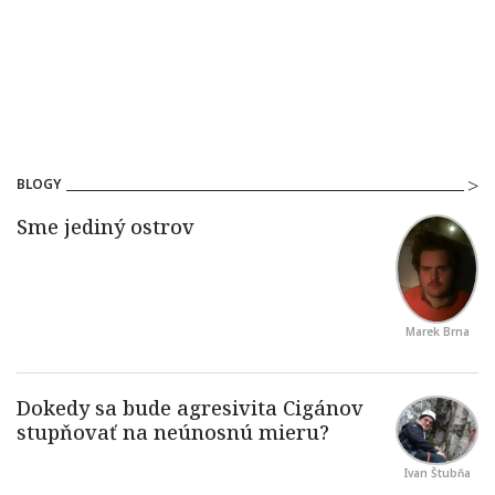
BLOGY
Marek Brna
Ivan Štubňa