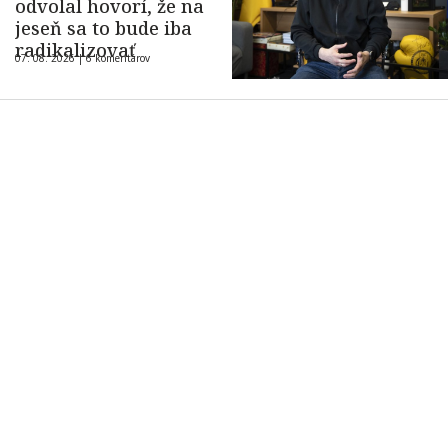
odvolal hovorí, že na
jeseň sa to bude iba
radikalizovať
07. 08. 2026 |
6 komentárov