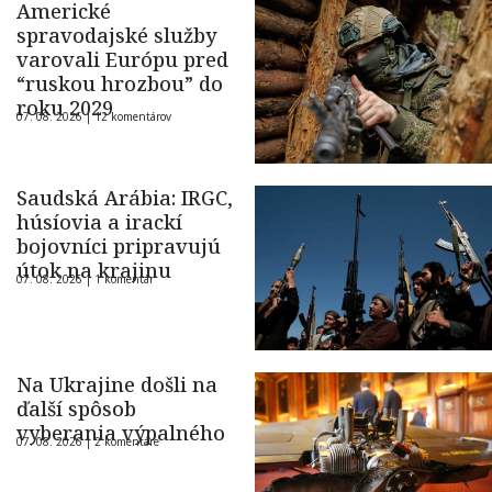
Americké
spravodajské služby
varovali Európu pred
“ruskou hrozbou” do
roku 2029
07. 08. 2026 |
12 komentárov
Saudská Arábia: IRGC,
húsíovia a irackí
bojovníci pripravujú
útok na krajinu
07. 08. 2026 |
1 komentár
Na Ukrajine došli na
ďalší spôsob
vyberania výpalného
07. 08. 2026 |
2 komentáre