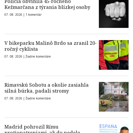
Polícia obvinila 45-ročného
Kežmarčana z týrania blízkej osoby
07. 08. 2026 |
1 komentár
V bikeparku Malinô Brdo sa zranil 20-
ročný cyklista
07. 08. 2026 |
Žiadne komentáre
Rimavskú Sobotu a okolie zasiahla
silná búrka, padali stromy
07. 08. 2026 |
Žiadne komentáre
Madrid pohrozil Rímu
protiopatreniami, ak do nedele