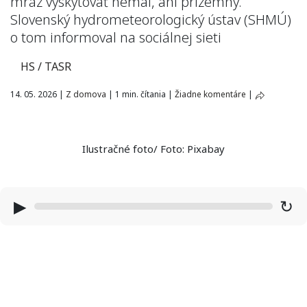
mráz vyskytovať nemal, ani prízemný.
Slovenský hydrometeorologický ústav (SHMÚ)
o tom informoval na sociálnej sieti
HS / TASR
14. 05. 2026
|
Z domova
|
1 min. čítania
|
Žiadne komentáre
|
Ilustračné foto/ Foto: Pixabay
▶
↻