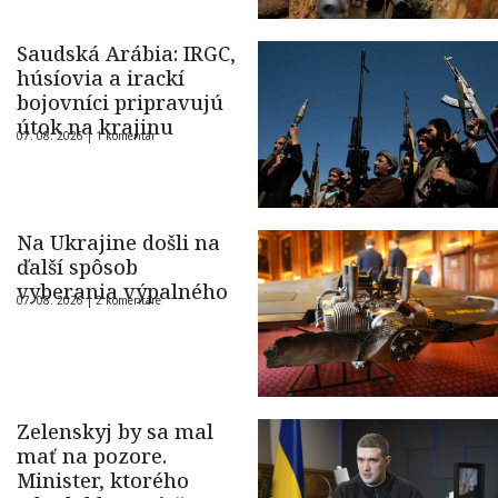
Saudská Arábia: IRGC,
húsíovia a irackí
bojovníci pripravujú
útok na krajinu
07. 08. 2026 |
1 komentár
Na Ukrajine došli na
ďalší spôsob
vyberania výpalného
07. 08. 2026 |
2 komentáre
Zelenskyj by sa mal
mať na pozore.
Minister, ktorého