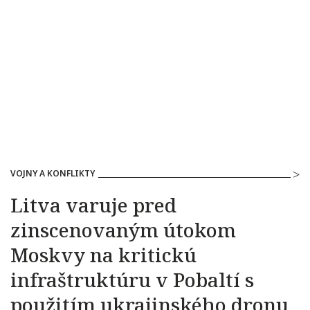
VOJNY A KONFLIKTY
Litva varuje pred
zinscenovaným útokom
Moskvy na kritickú
infraštruktúru v Pobaltí s
použitím ukrajinského dronu