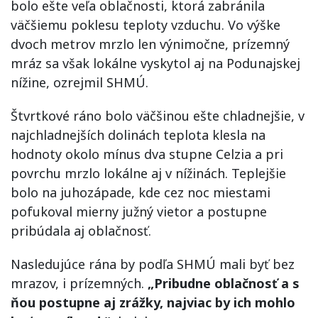
bolo ešte veľa oblačnosti, ktorá zabránila
väčšiemu poklesu teploty vzduchu. Vo výške
dvoch metrov mrzlo len výnimočne, prízemný
mráz sa však lokálne vyskytol aj na Podunajskej
nížine, ozrejmil SHMÚ.
Štvrtkové ráno bolo väčšinou ešte chladnejšie, v
najchladnejších dolinách teplota klesla na
hodnoty okolo mínus dva stupne Celzia a pri
povrchu mrzlo lokálne aj v nížinách. Teplejšie
bolo na juhozápade, kde cez noc miestami
pofukoval mierny južný vietor a postupne
pribúdala aj oblačnosť.
Nasledujúce rána by podľa SHMÚ mali byť bez
mrazov, i prízemných.
„Pribudne oblačnosť a s
ňou postupne aj zrážky, najviac by ich mohlo