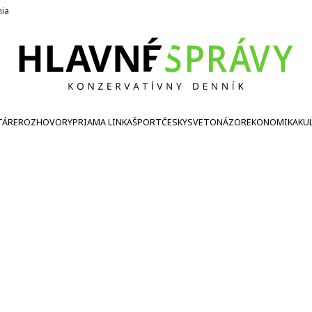
nia
TÁRE
ROZHOVORY
PRIAMA LINKA
ŠPORT
ČESKY
SVETONÁZOR
EKONOMIKA
KU