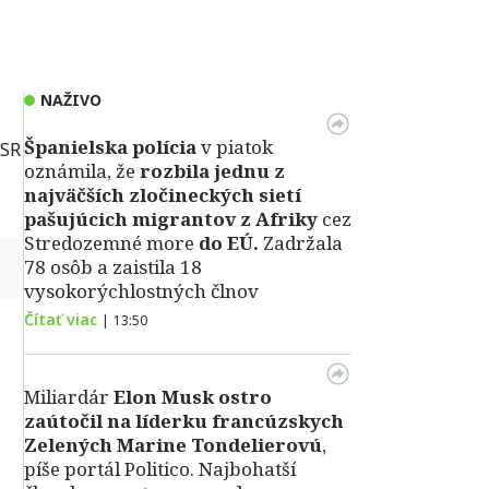
NAŽIVO
Španielska polícia
v piatok
ASR
oznámila, že
rozbila jednu z
najväčších zločineckých sietí
pašujúcich migrantov z Afriky
cez
Stredozemné more
do EÚ.
Zadržala
↻
78 osôb a zaistila 18
vysokorýchlostných člnov
Čítať viac
|
13:50
Miliardár
Elon Musk ostro
zaútočil na líderku francúzskych
Zelených Marine Tondelierovú
,
píše portál Politico. Najbohatší