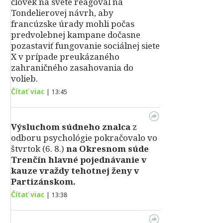
človek na svete reagoval na
Tondelierovej návrh, aby
francúzske úrady mohli počas
predvolebnej kampane dočasne
pozastaviť fungovanie sociálnej siete
X v prípade preukázaného
zahraničného zasahovania do
volieb.
Čítať viac
|
13:45
Výsluchom súdneho znalca
z
odboru psychológie pokračovalo vo
štvrtok (6. 8.)
na Okresnom súde
Trenčín hlavné pojednávanie v
kauze vraždy tehotnej ženy v
Partizánskom.
Čítať viac
|
13:38