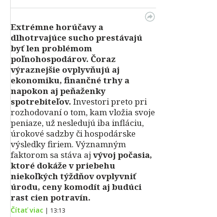
Extrémne horúčavy a
dlhotrvajúce sucho prestávajú
byť len problémom
poľnohospodárov. Čoraz
výraznejšie ovplyvňujú aj
ekonomiku, finančné trhy a
napokon aj peňaženky
spotrebiteľov.
Investori preto pri
rozhodovaní o tom, kam vložia svoje
peniaze, už nesledujú iba infláciu,
úrokové sadzby či hospodárske
výsledky firiem. Významným
faktorom sa stáva aj
vývoj počasia,
ktoré dokáže v priebehu
niekoľkých týždňov ovplyvniť
úrodu, ceny komodít aj budúci
rast cien potravín.
Čítať viac
|
13:13