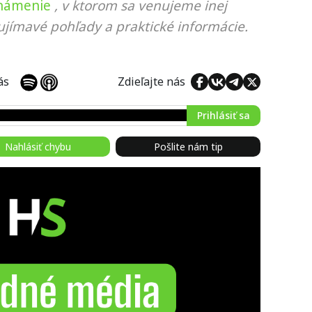
známenie
, v ktorom sa venujeme inej
ujímavé pohľady a praktické informácie.
 nás
Zdieľajte nás
Prihlásiť sa
Nahlásiť chybu
Pošlite nám tip