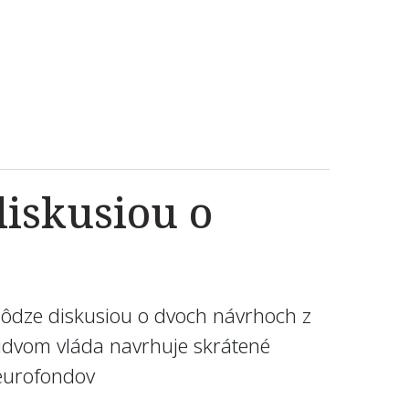
diskusiou o
chôdze diskusiou o dvoch návrhoch z
obidvom vláda navrhuje skrátené
 eurofondov