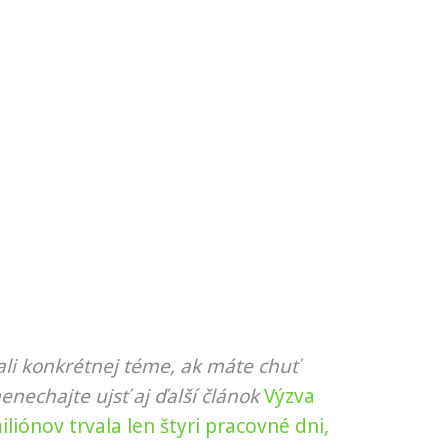
li konkrétnej téme, ak máte chuť
nenechajte ujsť aj ďalší článok
Výzva
iónov trvala len štyri pracovné dni,