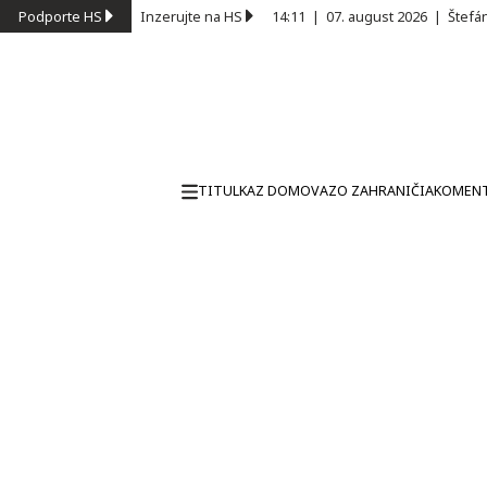
Podporte HS
Inzerujte na HS
14:11
|
07. august 2026
|
Štefá
TITULKA
Z DOMOVA
ZO ZAHRANIČIA
KOMEN