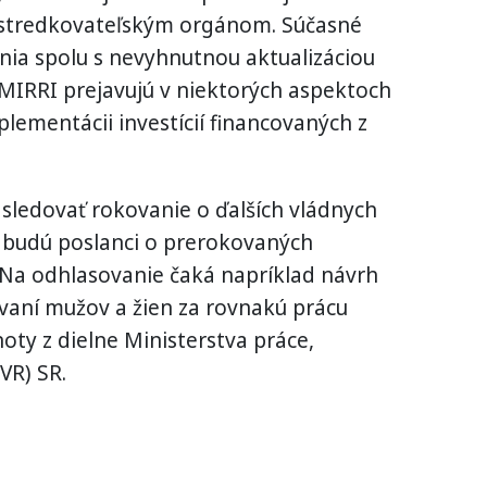
ostredkovateľským orgánom. Súčasné
nia spolu s nevyhnutnou aktualizáciou
 MIRRI prejavujú v niektorých aspektoch
lementácii investícií financovaných z
sledovať rokovanie o ďalších vládnych
e budú poslanci o prerokovaných
 Na odhlasovanie čaká napríklad návrh
ní mužov a žien za rovnakú prácu
oty z dielne Ministerstva práce,
VR) SR.