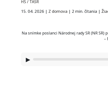
HS / TASR
15. 04. 2026
|
Z domova
|
2 min. čítania
|
Ži
Na snímke poslanci Národnej rady SR (NR SR) po
–
▶