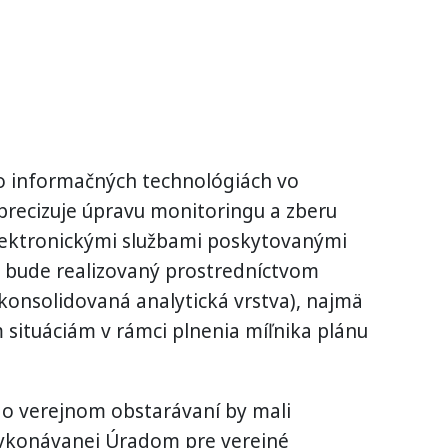
o informačných technológiách vo
precizuje úpravu monitoringu a zberu
 elektronickými službami poskytovanými
 bude realizovaný prostredníctvom
onsolidovaná analytická vrstva), najmä
m situáciám v rámci plnenia míľnika plánu
o verejnom obstarávaní by mali
 vykonávanej Úradom pre verejné