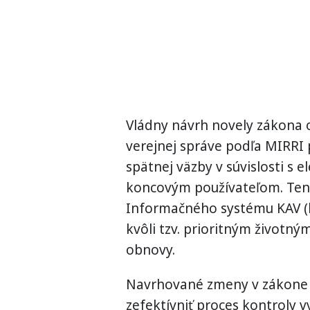
Vládny návrh novely zákona 
verejnej správe podľa MIRRI 
spätnej väzby v súvislosti s
koncovým používateľom. Ten
Informačného systému KAV (k
kvôli tzv. prioritným životný
obnovy.
Navrhované zmeny v zákone 
zefektívniť proces kontroly