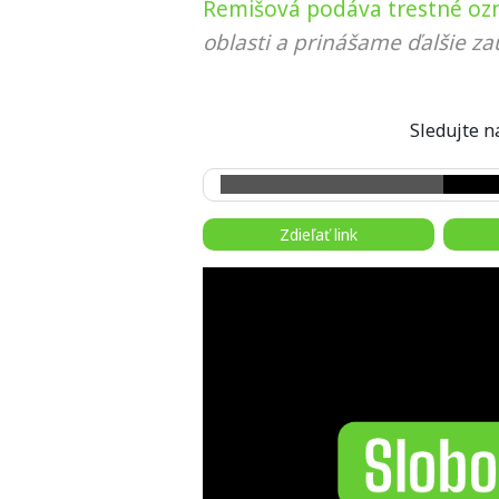
Remišová podáva trestné o
oblasti a prinášame ďalšie za
Sledujte
Zdieľať link