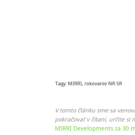
Tagy:
MIRRI
,
rokovanie NR SR
V tomto článku sme sa venova
pokračovať v čítaní, určite si 
MIRRI Developments za 30 mil