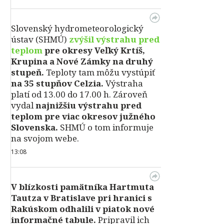
Slovenský hydrometeorologický
ústav (SHMÚ)
zvýšil výstrahu pred
teplom
pre okresy Veľký Krtíš,
Krupina a Nové Zámky na druhý
stupeň.
Teploty tam môžu vystúpiť
na 35 stupňov Celzia.
Výstraha
platí od 13.00 do 17.00 h. Zároveň
vydal
najnižšiu výstrahu pred
teplom pre viac okresov južného
Slovenska.
SHMÚ o tom informuje
na svojom webe.
13:08
V blízkosti pamätníka Hartmuta
Tautza v Bratislave pri hranici s
Rakúskom odhalili v piatok nové
informačné tabule.
Pripravil ich