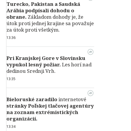
Turecko, Pakistan a Saudská
Arábia podpísali dohodu o
obrane.
Základom dohody je, že
útok proti jednej krajine sa považuje
za útok proti všetkým.
13:36
Pri Kranjskej Gore v Slovinsku
vypukol lesný požiar.
Les horí nad
dedinou Srednji Vrh.
13:35
Bieloruské zaradilo
internetové
stránky Poľskej tlačovej agentúry
na zoznam extrémistických
organizácií.
13:34