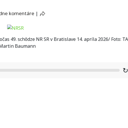
adne komentáre
|
čas 49. schôdze NR SR v Bratislave 14. apríla 2026/ Foto: T
 Martin Baumann