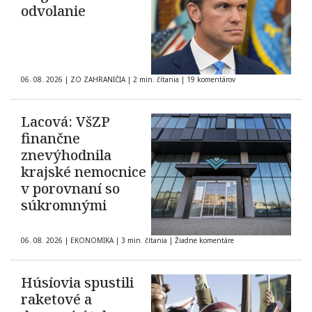
odvolanie
06. 08. 2026
|
ZO ZAHRANIČIA
|
2 min. čítania
|
19 komentárov
Lacová: VšZP
finančne
znevýhodnila
krajské nemocnice
v porovnaní so
súkromnými
06. 08. 2026
|
EKONOMIKA
|
3 min. čítania
|
Žiadne komentáre
Húsíovia spustili
raketové a