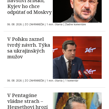
navštívi Srbsko,
Kyjev ho chce
odpútať od Moskvy
06. 08. 2026
|
ZO ZAHRANIČIA
|
1 min. čítania
|
Žiadne komentáre
V Poľsku zaznel
tvrdý návrh. Týka
sa ukrajinských
mužov
06. 08. 2026
|
ZO ZAHRANIČIA
|
1 min. čítania
|
1 komentár
V Pentagóne
vládne strach –
Hegsethovi hrozí