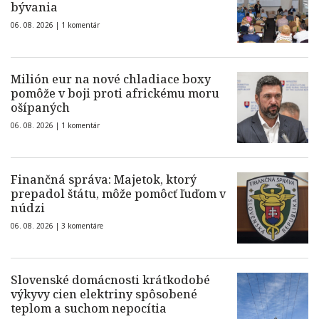
bývania
06. 08. 2026 |
1 komentár
Milión eur na nové chladiace boxy
pomôže v boji proti africkému moru
ošípaných
06. 08. 2026 |
1 komentár
Finančná správa: Majetok, ktorý
prepadol štátu, môže pomôcť ľuďom v
núdzi
06. 08. 2026 |
3 komentáre
Slovenské domácnosti krátkodobé
výkyvy cien elektriny spôsobené
teplom a suchom nepocítia