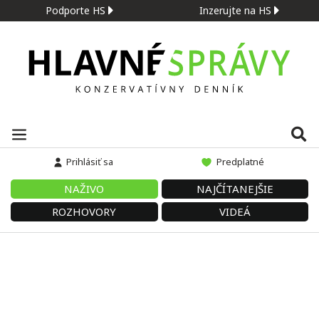
Podporte HS
Inzerujte na HS
Prihlásiť sa
Predplatné
NAŽIVO
NAJČÍTANEJŠIE
ROZHOVORY
VIDEÁ