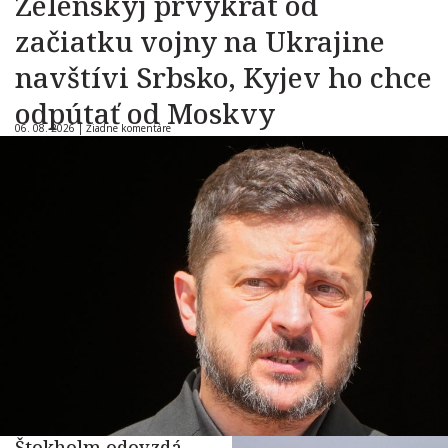
Zelenskyj prvýkrát od
začiatku vojny na Ukrajine
navštívi Srbsko, Kyjev ho chce
odpútať od Moskvy
06. 08. 2026 |
Žiadne komentáre
Štokholm odovzdá