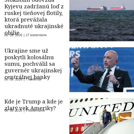
Kyjevu zadržanú loď z
ruskej tieňovej flotily,
ktorá prevážala
ukradnuté ukrajinské
obilie
06. 08. 2026 |
27 komentárov
Ukrajine sme už
poskytli kolosálnu
sumu, pochválil sa
guvernér ukrajinskej
centrálnej banky
06. 08. 2026 |
1 komentár
Kde je Trump a kde je
zlatý vek Ameriky?
06. 08. 2026 |
5 komentárov