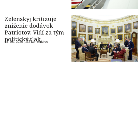
Zelenskyj kritizuje
zníženie dodávok
Patriotov. Vidí za tým
politický tlak
05. 08. 2026 |
22 komentárov