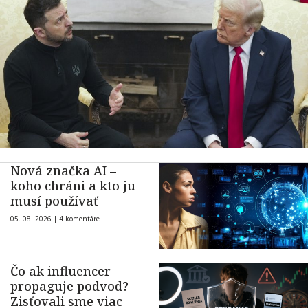
Nová značka AI –
koho chráni a kto ju
musí používať
05. 08. 2026 |
4 komentáre
Čo ak influencer
propaguje podvod?
Zisťovali sme viac