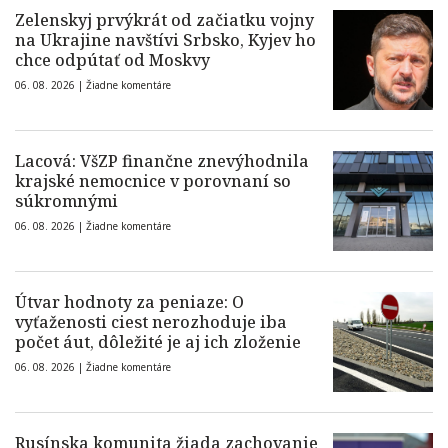
Zelenskyj prvýkrát od začiatku vojny
na Ukrajine navštívi Srbsko, Kyjev ho
chce odpútať od Moskvy
06. 08. 2026 |
Žiadne komentáre
Lacová: VšZP finančne znevýhodnila
krajské nemocnice v porovnaní so
súkromnými
06. 08. 2026 |
Žiadne komentáre
Útvar hodnoty za peniaze: O
vyťaženosti ciest nerozhoduje iba
počet áut, dôležité je aj ich zloženie
06. 08. 2026 |
Žiadne komentáre
Rusínska komunita žiada zachovanie