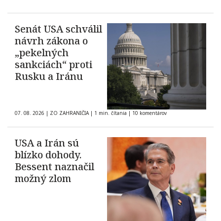
Senát USA schválil
návrh zákona o
„pekelných
sankciách“ proti
Rusku a Iránu
07. 08. 2026
|
ZO ZAHRANIČIA
|
1 min. čítania
|
10 komentárov
USA a Irán sú
blízko dohody.
Bessent naznačil
možný zlom