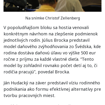
Na snímke Christof Zellenberg
V popoludňajšom bloku sa hostia venovali
konkrétnym návrhom na zlepšenie podmienok
jednotlivých rodín. Július Brocka predstavil
model daňového zvýhodňovania zo Švédska, kde
rodina dostáva daňovú úľavu vo výške 500 eur
ročne z príjmu za každé vlastné dieťa. “Tento
model by zohľadnil rovnako počet detí aj to, či
rodičia pracujú”, povedal Brocka.
Ján Hudacký na záver predstavil víziu rodinného
podnikania ako formu efektívnej alternatívy pre
tvorbu pracovných miest.