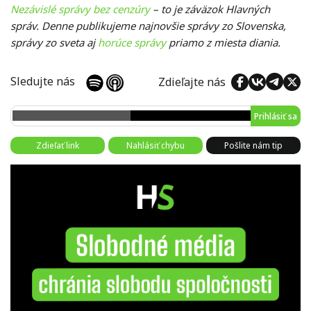
Nezávislé správy bez cenzúry
– to je záväzok Hlavných
správ. Denne publikujeme najnovšie správy zo Slovenska,
správy zo sveta aj
horúce správy
priamo z miesta diania.
Sledujte nás
Zdieľajte nás
Prihlásiť sa
Zdieľať link
Nahlásiť chybu
Pošlite nám tip