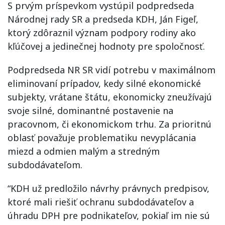
S prvým príspevkom vystúpil podpredseda
Národnej rady SR a predseda KDH, Ján Figeľ,
ktorý zdôraznil význam podpory rodiny ako
kľúčovej a jedinečnej hodnoty pre spoločnosť.
Podpredseda NR SR vidí potrebu v maximálnom
eliminovaní prípadov, kedy silné ekonomické
subjekty, vrátane štátu, ekonomicky zneužívajú
svoje silné, dominantné postavenie na
pracovnom, či ekonomickom trhu. Za prioritnú
oblasť považuje problematiku nevyplácania
miezd a odmien malým a stredným
subdodávateľom.
“KDH už predložilo návrhy právnych predpisov,
ktoré mali riešiť ochranu subdodávateľov a
úhradu DPH pre podnikateľov, pokiaľ im nie sú