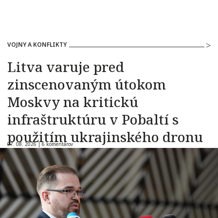
VOJNY A KONFLIKTY
Litva varuje pred
zinscenovaným útokom
Moskvy na kritickú
infraštruktúru v Pobaltí s
použitím ukrajinského dronu
07. 08. 2026 |
6 komentárov