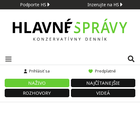
Podporte HS
Inzerujte na HS
Prihlásiť sa
Predplatné
NAŽIVO
NAJČÍTANEJŠIE
ROZHOVORY
VIDEÁ