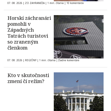
07. 08. 2026
|
ZO ZAHRANIČIA
|
1 min. čítania
|
10 komentárov
Horskí záchranári
pomohli v
Západných
Tatrách turistovi
so zraneným
členkom
07. 08. 2026
|
REGIÓNY
|
1 min. čítania
|
Žiadne komentáre
Kto v skutočnosti
zmení čí režim?