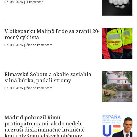
07. 08. 2026 |
1 komentár
V bikeparku Malinô Brdo sa zranil 20-
ročný cyklista
07. 08. 2026 |
Žiadne komentáre
Rimavskú Sobotu a okolie zasiahla
silná búrka, padali stromy
07. 08. 2026 |
Žiadne komentáre
Madrid pohrozil Rímu
protiopatreniami, ak do nedele
nezruší diskriminačné hraničné
kontroly španielskych občanov