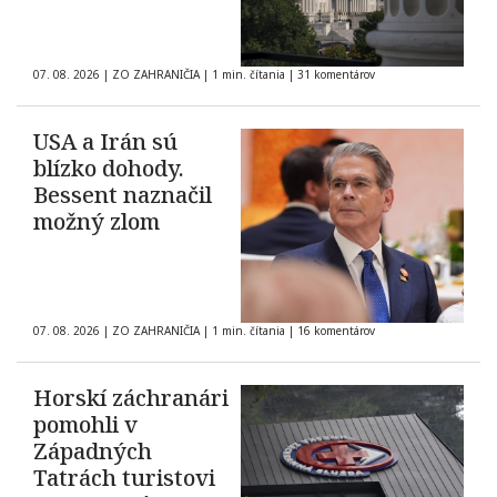
07. 08. 2026
|
ZO ZAHRANIČIA
|
1 min. čítania
|
31 komentárov
USA a Irán sú
blízko dohody.
Bessent naznačil
možný zlom
07. 08. 2026
|
ZO ZAHRANIČIA
|
1 min. čítania
|
16 komentárov
Horskí záchranári
pomohli v
Západných
Tatrách turistovi