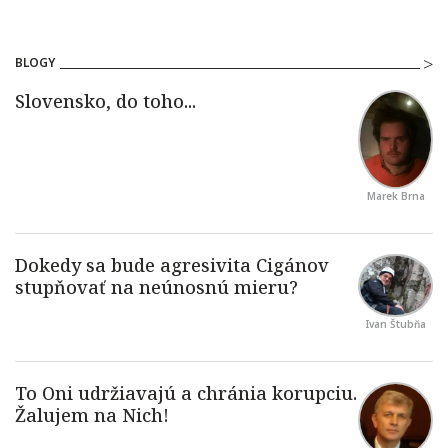
BLOGY
Marek Brna
Ivan Štubňa