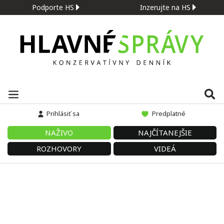
Podporte HS
Inzerujte na HS
Prihlásiť sa
Predplatné
NAŽIVO
NAJČÍTANEJŠIE
ROZHOVORY
VIDEÁ