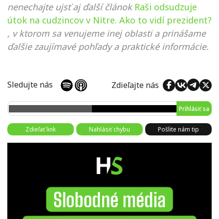
nenechajte ujsť aj ďalší článok
Raši odsudzuje
útok na cudzincov v Nitre. Ako to vidí prezident?
, v ktorom sa venujeme inej oblasti a prinášame
ďalšie zaujímavé pohľady a praktické informácie.
Sledujte nás
Zdieľajte nás
Prihlásiť sa
Zdieľať link
Nahlásiť chybu
Pošlite nám tip