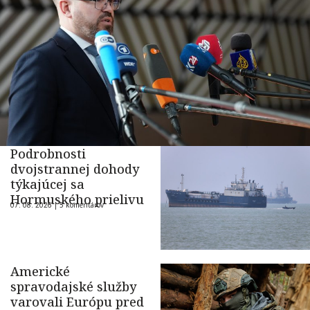
Podrobnosti
dvojstrannej dohody
týkajúcej sa
Hormuského prielivu
07. 08. 2026 |
5 komentárov
Americké
spravodajské služby
varovali Európu pred