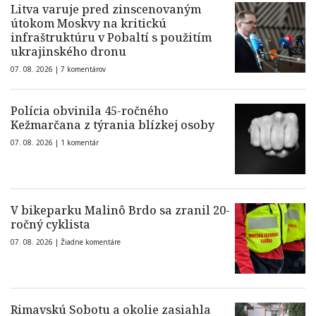
Litva varuje pred zinscenovaným
útokom Moskvy na kritickú
infraštruktúru v Pobaltí s použitím
ukrajinského dronu
07. 08. 2026 |
7 komentárov
Polícia obvinila 45-ročného
Kežmarčana z týrania blízkej osoby
07. 08. 2026 |
1 komentár
V bikeparku Malinô Brdo sa zranil 20-
ročný cyklista
07. 08. 2026 |
Žiadne komentáre
Rimavskú Sobotu a okolie zasiahla