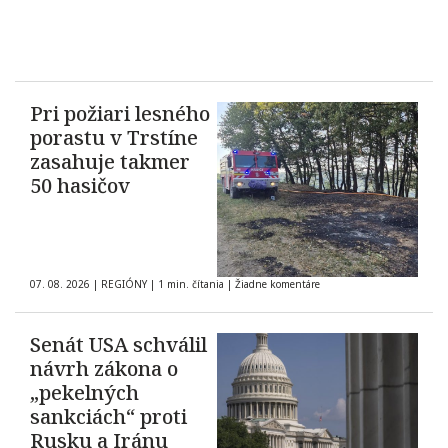
Pri požiari lesného
porastu v Trstíne
zasahuje takmer
50 hasičov
07. 08. 2026
|
REGIÓNY
|
1 min. čítania
|
Žiadne komentáre
Senát USA schválil
návrh zákona o
„pekelných
sankciách“ proti
Rusku a Iránu