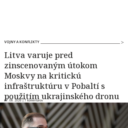
VOJNY A KONFLIKTY
Litva varuje pred
zinscenovaným útokom
Moskvy na kritickú
infraštruktúru v Pobaltí s
použitím ukrajinského dronu
07. 08. 2026 |
7 komentárov