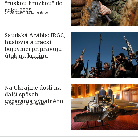
“ruskou hrozbou” do
roku 2029
07. 08. 2026 |
13 komentárov
Saudská Arábia: IRGC,
húsíovia a irackí
bojovníci pripravujú
útok na krajinu
07. 08. 2026 |
2 komentáre
Na Ukrajine došli na
ďalší spôsob
vyberania výpalného
07. 08. 2026 |
2 komentáre