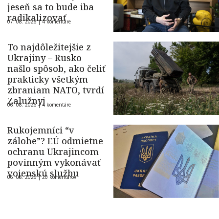
jeseň sa to bude iba
radikalizovať
07. 08. 2026 |
4 komentáre
To najdôležitejšie z
Ukrajiny – Rusko
našlo spôsob, ako čeliť
prakticky všetkým
zbraniam NATO, tvrdí
Zalužnyj
06. 08. 2026 |
4 komentáre
Rukojemníci “v
zálohe”? EÚ odmietne
ochranu Ukrajincom
povinným vykonávať
vojenskú službu
06. 08. 2026 |
20 komentárov