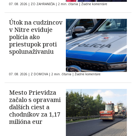
07. 08. 2026
|
ZO ZAHRANIČIA
|
2 min. čítania
|
Žiadne komentáre
Útok na cudzincov
v Nitre eviduje
polícia ako
priestupok proti
spolunažívaniu
07. 08. 2026
|
Z DOMOVA
|
2 min. čítania
|
Žiadne komentáre
Mesto Prievidza
začalo s opravami
ďalších ciest a
chodníkov za 1,17
milióna eur