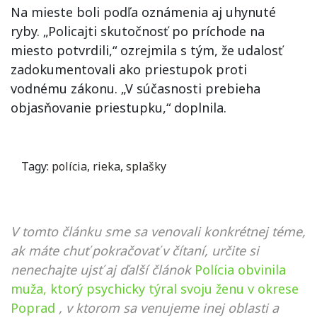
Na mieste boli podľa oznámenia aj uhynuté
ryby. „Policajti skutočnosť po príchode na
miesto potvrdili,“ ozrejmila s tým, že udalosť
zadokumentovali ako priestupok proti
vodnému zákonu. „V súčasnosti prebieha
objasňovanie priestupku,“ doplnila.
Tagy:
polícia
,
rieka
,
splašky
V tomto článku sme sa venovali konkrétnej téme,
ak máte chuť pokračovať v čítaní, určite si
nenechajte ujsť aj ďalší článok
Polícia obvinila
muža, ktorý psychicky týral svoju ženu v okrese
Poprad
, v ktorom sa venujeme inej oblasti a