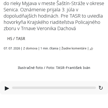
do rieky Myjava v meste Šaštín-Stráže v okrese
Senica. Oznámenie prijala 3. júla v
dopoludňajších hodinách. Pre TASR to uviedla
hovorkyňa Krajského riaditeľstva Policajného
zboru v Trnave Veronika Dachová
HS / TASR
07. 07. 2026
|
Z domova
|
1 min. čítania
|
Žiadne komentáre
|
Ilustračné foto / Foto: TASR-František Iván
▶
↻