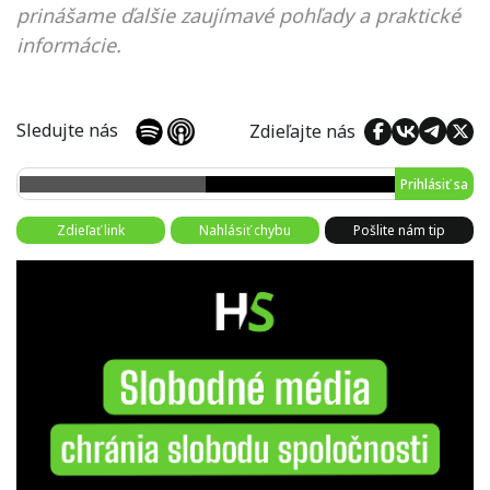
prinášame ďalšie zaujímavé pohľady a praktické
informácie.
Sledujte nás
Zdieľajte nás
Prihlásiť sa
Zdieľať link
Nahlásiť chybu
Pošlite nám tip