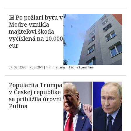
Po požiari bytu v
Modre vznikla
majiteľovi škoda
vyčíslená na 10.000
eur
07. 08. 2026
|
REGIÓNY
|
1 min. čítania
|
Žiadne komentáre
Popularita Trumpa
v Českej republike
sa priblížila úrovni
Putina