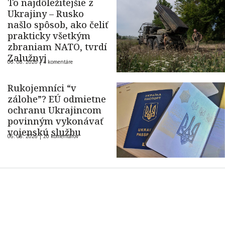
To najdôležitejšie z
Ukrajiny – Rusko
našlo spôsob, ako čeliť
prakticky všetkým
zbraniam NATO, tvrdí
Zalužnyj
06. 08. 2026 |
4 komentáre
Rukojemníci “v
zálohe”? EÚ odmietne
ochranu Ukrajincom
povinným vykonávať
vojenskú službu
06. 08. 2026 |
20 komentárov