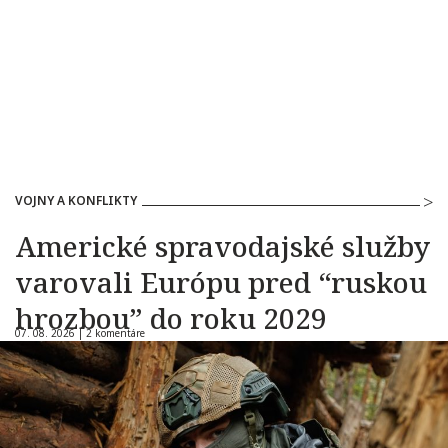
VOJNY A KONFLIKTY
Americké spravodajské služby
varovali Európu pred “ruskou
hrozbou” do roku 2029
07. 08. 2026 |
2 komentáre