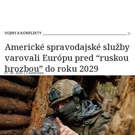
VOJNY A KONFLIKTY
Americké spravodajské služby
varovali Európu pred “ruskou
hrozbou” do roku 2029
07. 08. 2026 |
2 komentáre