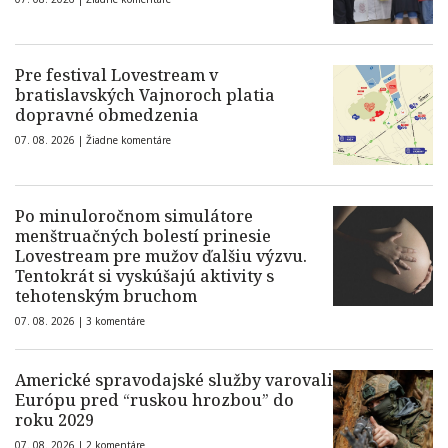
Pre festival Lovestream v
bratislavských Vajnoroch platia
dopravné obmedzenia
07. 08. 2026 |
Žiadne komentáre
Po minuloročnom simulátore
menštruačných bolestí prinesie
Lovestream pre mužov ďalšiu výzvu.
Tentokrát si vyskúšajú aktivity s
tehotenským bruchom
07. 08. 2026 |
3 komentáre
Americké spravodajské služby varovali
Európu pred “ruskou hrozbou” do
roku 2029
07. 08. 2026 |
2 komentáre