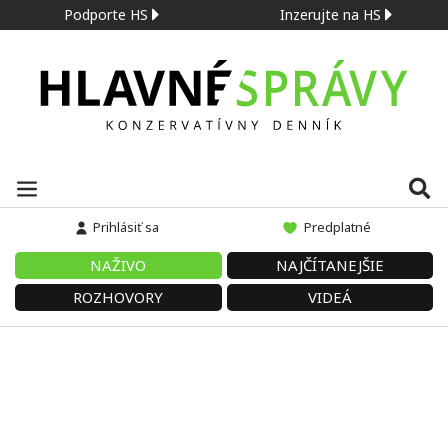
Podporte HS
Inzerujte na HS
Prihlásiť sa
Predplatné
NAŽIVO
NAJČÍTANEJŠIE
ROZHOVORY
VIDEÁ