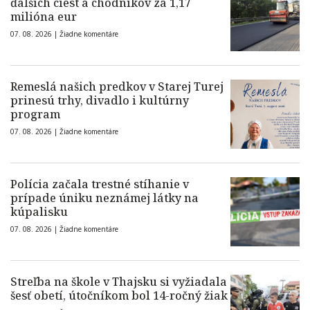
ďalších ciest a chodníkov za 1,17
milióna eur
07. 08. 2026 |
Žiadne komentáre
Remeslá našich predkov v Starej Turej
prinesú trhy, divadlo i kultúrny
program
07. 08. 2026 |
Žiadne komentáre
Polícia začala trestné stíhanie v
prípade úniku neznámej látky na
kúpalisku
07. 08. 2026 |
Žiadne komentáre
Streľba na škole v Thajsku si vyžiadala
šesť obetí, útočníkom bol 14-ročný žiak