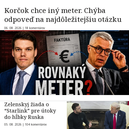
Korčok chce iný meter. Chýba
odpoveď na najdôležitejšiu otázku
06. 08. 2026 |
18 komentárov
Zelenskyj žiada o
“Starlink” pre útoky
do hĺbky Ruska
05. 08. 2026 |
104 komentárov