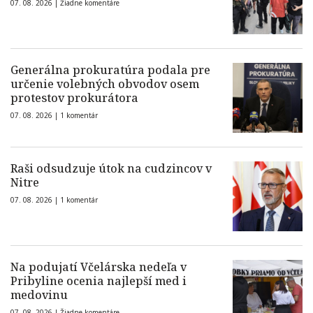
07. 08. 2026 |
Žiadne komentáre
Generálna prokuratúra podala pre
určenie volebných obvodov osem
protestov prokurátora
07. 08. 2026 |
1 komentár
Raši odsudzuje útok na cudzincov v
Nitre
07. 08. 2026 |
1 komentár
Na podujatí Včelárska nedeľa v
Pribyline ocenia najlepší med i
medovinu
07. 08. 2026 |
Žiadne komentáre