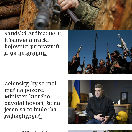
Saudská Arábia: IRGC,
húsíovia a irackí
bojovníci pripravujú
útok na krajinu
07. 08. 2026 |
Žiadne komentáre
Zelenskyj by sa mal
mať na pozore.
Minister, ktorého
odvolal hovorí, že na
jeseň sa to bude iba
radikalizovať
07. 08. 2026 |
4 komentáre