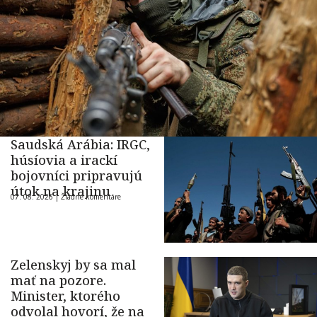
Saudská Arábia: IRGC,
húsíovia a irackí
bojovníci pripravujú
útok na krajinu
07. 08. 2026 |
Žiadne komentáre
Zelenskyj by sa mal
mať na pozore.
Minister, ktorého
odvolal hovorí, že na