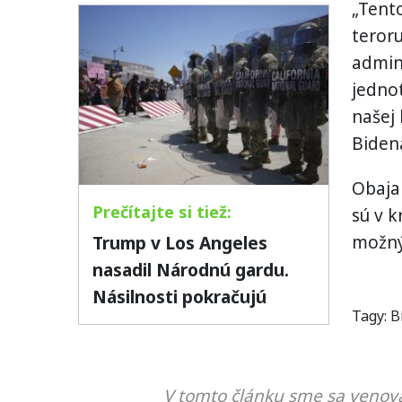
„Tento
teroru
admin
jednot
našej 
Biden
Obaja 
sú v k
Trump v Los Angeles
možný 
nasadil Národnú gardu.
Násilnosti pokračujú
Tagy:
B
V tomto článku sme sa venova