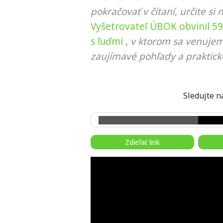
pokračovať v čítaní, určite si 
Vyšetrovateľ ÚBOK obvinil 5
s ľuďmi
, v ktorom sa venujem
zaujímavé pohľady a praktick
Sledujte
Zdieľať link