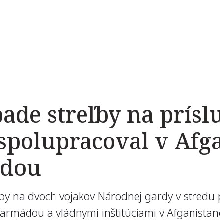
ade streľby na prísl
spolupracoval v Afga
ádou
ľby na dvoch vojakov Národnej gardy v stredu
 armádou a vládnymi inštitúciami v Afganistan