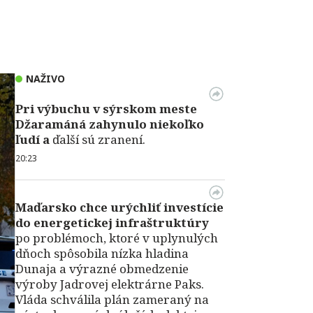
NAŽIVO
Pri výbuchu v
sýrskom meste
Džaramáná zahynulo niekoľko
ľudí a
ďalší sú zranení.
20:23
Maďarsko chce urýchliť investície
do energetickej infraštruktúry
po problémoch, ktoré v uplynulých
dňoch spôsobila nízka hladina
Dunaja a výrazné obmedzenie
výroby Jadrovej elektrárne Paks.
Vláda schválila plán zameraný na