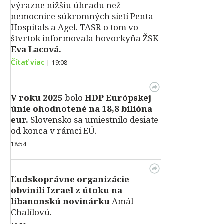
výrazne nižšiu úhradu než
nemocnice súkromných sietí Penta
Hospitals a Agel. TASR o tom vo
štvrtok informovala hovorkyňa ŽSK
Eva Lacová.
Čítať viac
|
19:08
V roku 2025
bolo
HDP
Európskej
únie ohodnotené na 18,8 bilióna
eur.
Slovensko sa umiestnilo desiate
od konca v rámci EÚ.
18:54
Ľudskoprávne organizácie
obvinili Izrael z útoku na
libanonskú novinárku
Amál
Chalílovú.