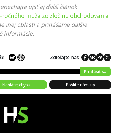
nenechajte ujsť aj ďalší článok
9-ročného muža zo zločinu obchodovania
e inej oblasti a prinášame ďalšie
é informácie.
 nás
Zdieľajte nás
Prihlásiť sa
Nahlásiť chybu
Pošlite nám tip