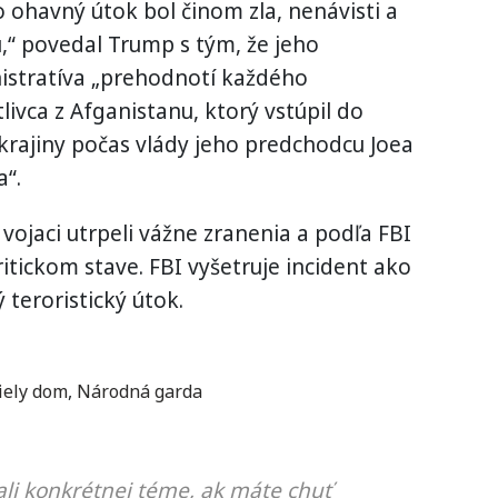
 ohavný útok bol činom zla, nenávisti a
,“ povedal Trump s tým, že jeho
istratíva „prehodnotí každého
livca z Afganistanu, ktorý vstúpil do
krajiny počas vlády jeho predchodcu Joea
a“.
vojaci utrpeli vážne zranenia a podľa FBI
ritickom stave. FBI vyšetruje incident ako
teroristický útok.
iely dom
,
Národná garda
li konkrétnej téme, ak máte chuť