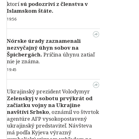
ktorí
sú podozriví z členstva v
Islamskom štáte.
19:56
Nórske úrady zaznamenali
nezvyčajný úhyn sobov na
Špicbergách.
Príčina úhynu zatiaľ
nie je známa.
19:45
Ukrajinský prezident Volodymyr
Zelenskyj v sobotu prvýkrát od
začiatku vojny na Ukrajine
navštívi Srbsko
, oznámil vo štvrtok
agentúre AFP vysokopostavený
ukrajinský predstaviteľ. Návšteva
má podľa Kyjeva výrazný