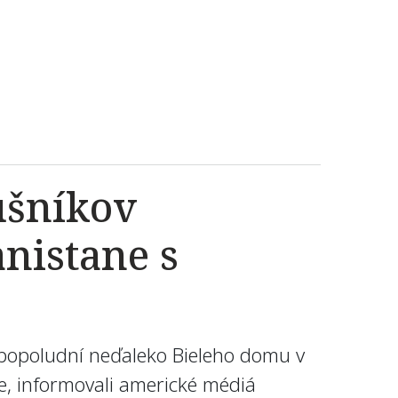
ušníkov
nistane s
 popoludní neďaleko Bieleho domu v
e, informovali americké médiá