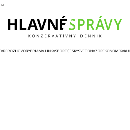
ína
TÁRE
ROZHOVORY
PRIAMA LINKA
ŠPORT
ČESKY
SVETONÁZOR
EKONOMIKA
KU