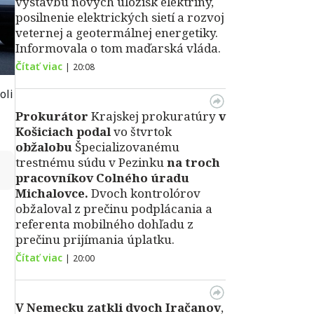
výstavbu nových úložísk elektriny,
posilnenie elektrických sietí a rozvoj
veternej a geotermálnej energetiky.
Informovala o tom maďarská vláda.
Čítať viac
|
20:08
oli
Prokurátor
Krajskej prokuratúry
v
Košiciach podal
vo štvrtok
obžalobu
Špecializovanému
trestnému súdu v Pezinku
na troch
↻
pracovníkov Colného úradu
Michalovce.
Dvoch kontrolórov
obžaloval z prečinu podplácania a
referenta mobilného dohľadu z
prečinu prijímania úplatku.
Čítať viac
|
20:00
V Nemecku zatkli dvoch Iračanov
,