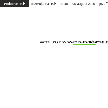
Podporte HS
Inzerujte na HS
23:38
|
06. august 2026
|
Jozef
TITULKA
Z DOMOVA
ZO ZAHRANIČIA
KOMEN