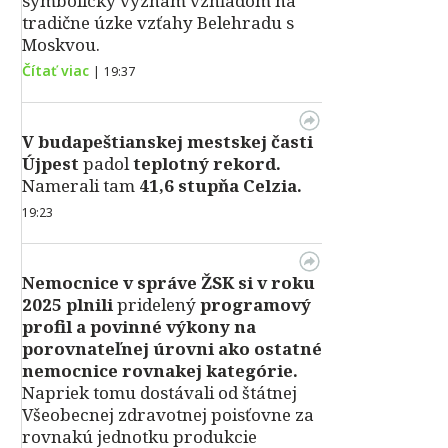
symbolický význam vzhľadom na
tradične úzke vzťahy Belehradu s
Moskvou.
Čítať viac
|
19:37
V
budapeštianskej mestskej časti
Újpest
padol
teplotný rekord.
Namerali tam
41,6 stupňa Celzia.
19:23
Nemocnice v správe ŽSK si v roku
2025 plnili
pridelený
programový
profil a povinné výkony na
porovnateľnej úrovni ako ostatné
nemocnice rovnakej kategórie.
Napriek tomu dostávali od štátnej
Všeobecnej zdravotnej poisťovne za
rovnakú jednotku produkcie