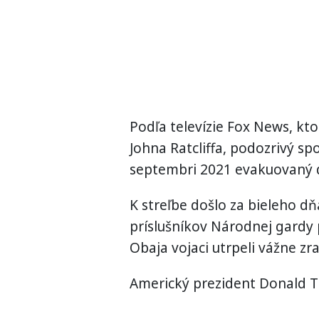
Podľa televízie Fox News, kto
Johna Ratcliffa, podozrivý sp
septembri 2021 evakuovaný 
K streľbe došlo za bieleho d
príslušníkov Národnej gardy 
Obaja vojaci utrpeli vážne zr
Americký prezident Donald Tru