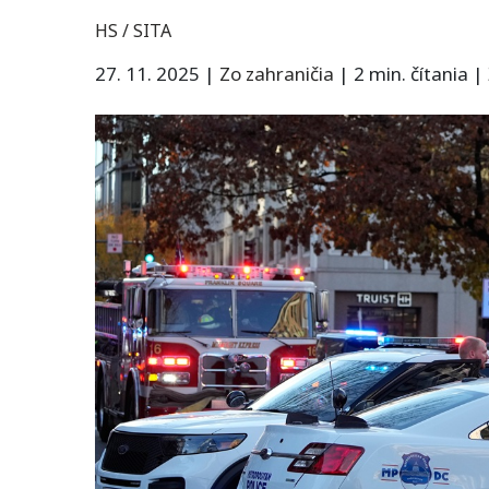
HS / SITA
27. 11. 2025
|
Zo zahraničia
|
2 min. čítania
|