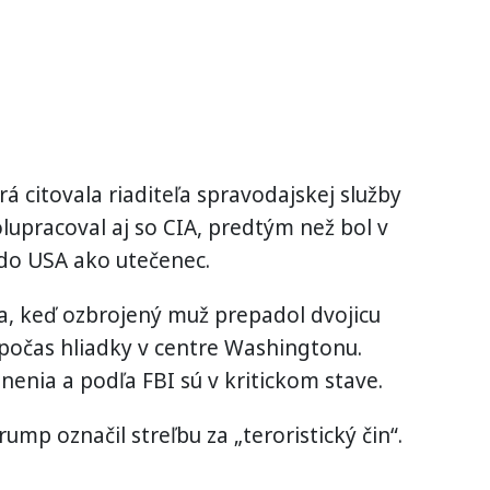
rá citovala riaditeľa spravodajskej služby
olupracoval aj so CIA, predtým než bol v
do USA ako utečenec.
ňa, keď ozbrojený muž prepadol dvojicu
počas hliadky v centre Washingtonu.
anenia a podľa FBI sú v kritickom stave.
mp označil streľbu za „teroristický čin“.