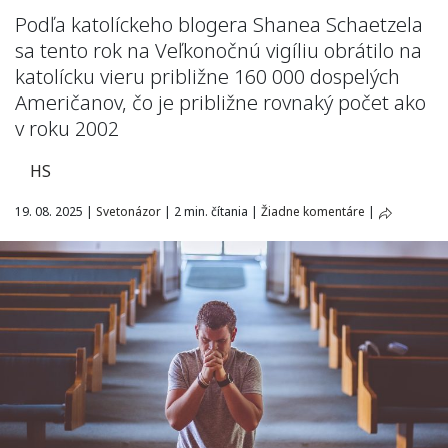
Podľa katolíckeho blogera Shanea Schaetzela
sa tento rok na Veľkonočnú vigíliu obrátilo na
katolícku vieru približne 160 000 dospelých
Američanov, čo je približne rovnaký počet ako
v roku 2002
HS
19. 08. 2025
|
Svetonázor
|
2 min. čítania
|
Žiadne komentáre
|