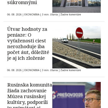
súkromnými
06. 08. 2026
|
EKONOMIKA
|
3 min. čítania
|
Žiadne komentáre
Útvar hodnoty za
peniaze: O
vyťaženosti ciest
nerozhoduje iba
počet áut, dôležité
je aj ich zloženie
06. 08. 2026
|
EKONOMIKA
|
3 min. čítania
|
Žiadne komentáre
Rusínska komunita
žiada zachovanie
Múzea rusínskej
kultúry, podporili
ju primátori aj