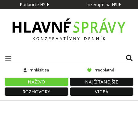
Podporte HS
Inzerujte na HS
Prihlásiť sa
Predplatné
NAŽIVO
NAJČÍTANEJŠIE
ROZHOVORY
VIDEÁ