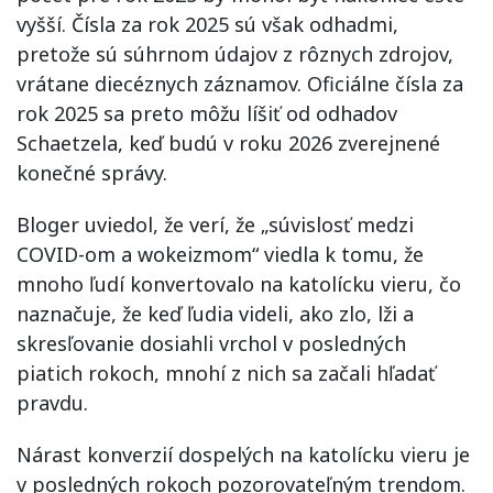
vyšší. Čísla za rok 2025 sú však odhadmi,
pretože sú súhrnom údajov z rôznych zdrojov,
vrátane diecéznych záznamov. Oficiálne čísla za
rok 2025 sa preto môžu líšiť od odhadov
Schaetzela, keď budú v roku 2026 zverejnené
konečné správy.
Bloger uviedol, že verí, že „súvislosť medzi
COVID-om a wokeizmom“ viedla k tomu, že
mnoho ľudí konvertovalo na katolícku vieru, čo
naznačuje, že keď ľudia videli, ako zlo, lži a
skresľovanie dosiahli vrchol v posledných
piatich rokoch, mnohí z nich sa začali hľadať
pravdu.
Nárast konverzií dospelých na katolícku vieru je
v posledných rokoch pozorovateľným trendom.