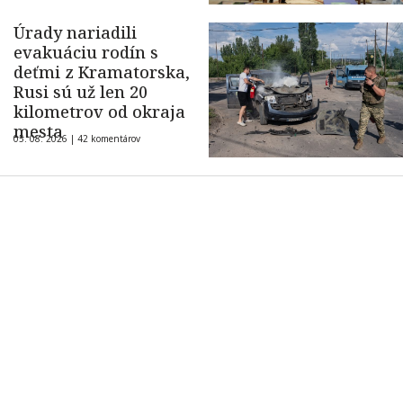
Úrady nariadili
evakuáciu rodín s
deťmi z Kramatorska,
Rusi sú už len 20
kilometrov od okraja
mesta
05. 08. 2026 |
42 komentárov