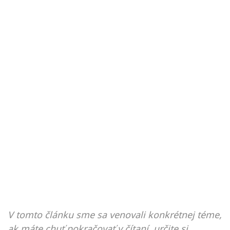
V tomto článku sme sa venovali konkrétnej téme,
ak máte chuť pokračovať v čítaní, určite si