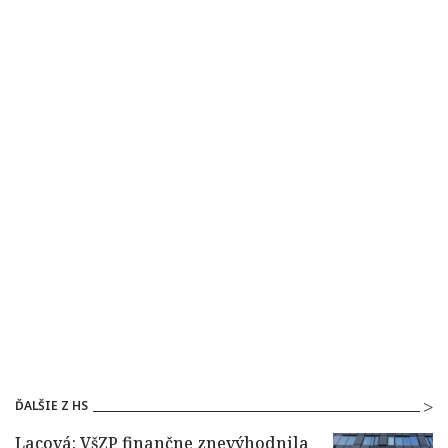
ĎALŠIE Z HS
Lacová: VšZP finančne znevýhodnila