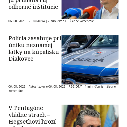
odborné inštitúcie
06. 08. 2026
|
Z DOMOVA
|
2 min. čítania
|
Žiadne komentáre
Polícia zasahuje pri
úniku neznámej
látky na kúpalisku
Diakovce
06. 08. 2026
|
Aktualizované 06. 08. 2026
|
REGIÓNY
|
1 min. čítania
|
Žiadne
komentáre
V Pentagóne
vládne strach –
Hegsethovi hrozí