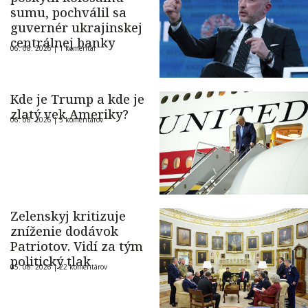
sumu, pochválil sa
guvernér ukrajinskej
centrálnej banky
06. 08. 2026 |
1 komentár
Kde je Trump a kde je
zlatý vek Ameriky?
06. 08. 2026 |
5 komentárov
Zelenskyj kritizuje
zníženie dodávok
Patriotov. Vidí za tým
politický tlak
05. 08. 2026 |
22 komentárov