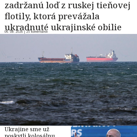
zadržanú loď z ruskej tieňovej
flotily, ktorá prevážala
ukradnuté ukrajinské obilie
06. 08. 2026 |
25 komentárov
Ukrajine sme už
poskytli kolosálnu