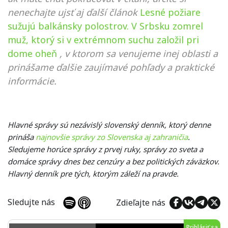
nenechajte ujsť aj ďalší článok
Lesné požiare
sužujú balkánsky polostrov. V Srbsku zomrel
muž, ktorý si v extrémnom suchu založil pri
dome oheň
, v ktorom sa venujeme inej oblasti a
prinášame ďalšie zaujímavé pohľady a praktické
informácie.
Hlavné správy sú nezávislý slovenský denník, ktorý denne
prináša
najnovšie správy zo Slovenska aj zahraničia
.
Sledujeme horúce správy z prvej ruky, správy zo sveta a
domáce správy dnes bez cenzúry a bez politických záväzkov.
Hlavný denník pre tých, ktorým záleží na pravde.
Sledujte nás
Zdieľajte nás
Prihlásiť sa