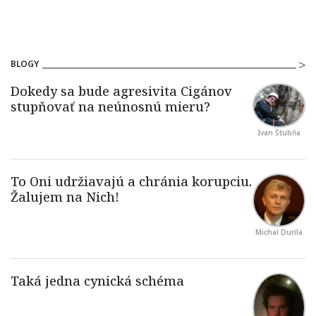
BLOGY
Ivan Štubňa
Michal Durila