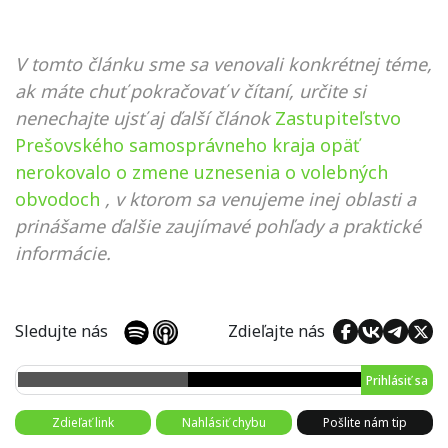
V tomto článku sme sa venovali konkrétnej téme,
ak máte chuť pokračovať v čítaní, určite si
nenechajte ujsť aj ďalší článok
Zastupiteľstvo
Prešovského samosprávneho kraja opäť
nerokovalo o zmene uznesenia o volebných
obvodoch
, v ktorom sa venujeme inej oblasti a
prinášame ďalšie zaujímavé pohľady a praktické
informácie.
Sledujte nás
Zdieľajte nás
Prihlásiť sa
Zdieľať link
Nahlásiť chybu
Pošlite nám tip