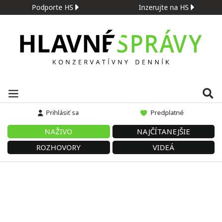
Podporte HS
Inzerujte na HS
Prihlásiť sa
Predplatné
NAŽIVO
NAJČÍTANEJŠIE
ROZHOVORY
VIDEÁ