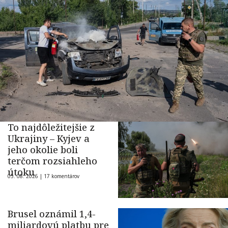
To najdôležitejšie z
Ukrajiny – Kyjev a
jeho okolie boli
terčom rozsiahleho
útoku
05. 08. 2026 |
17 komentárov
Brusel oznámil 1,4-
miliardovú platbu pre