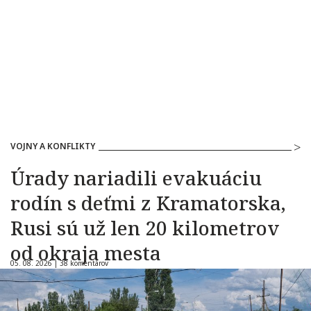
VOJNY A KONFLIKTY
Úrady nariadili evakuáciu
rodín s deťmi z Kramatorska,
Rusi sú už len 20 kilometrov
od okraja mesta
05. 08. 2026 |
38 komentárov