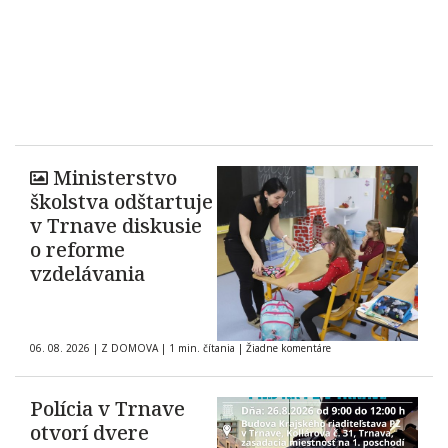
Ministerstvo
školstva odštartuje
v Trnave diskusie
o reforme
vzdelávania
06. 08. 2026
|
Z DOMOVA
|
1 min. čítania
|
Žiadne komentáre
Polícia v Trnave
otvorí dvere