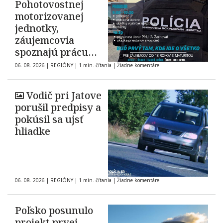
Pohotovostnej
motorizovanej
jednotky,
záujemcovia
spoznajú prácu
zásahovej jednotky
06. 08. 2026
|
REGIÓNY
|
1 min. čítania
|
Žiadne komentáre
Vodič pri Jatove
porušil predpisy a
pokúsil sa ujsť
hliadke
06. 08. 2026
|
REGIÓNY
|
1 min. čítania
|
Žiadne komentáre
Poľsko posunulo
projekt prvej