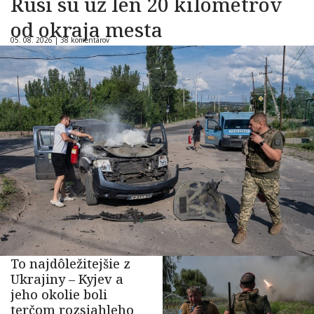
Rusi sú už len 20 kilometrov
od okraja mesta
05. 08. 2026 |
38 komentárov
To najdôležitejšie z
Ukrajiny – Kyjev a
jeho okolie boli
terčom rozsiahleho