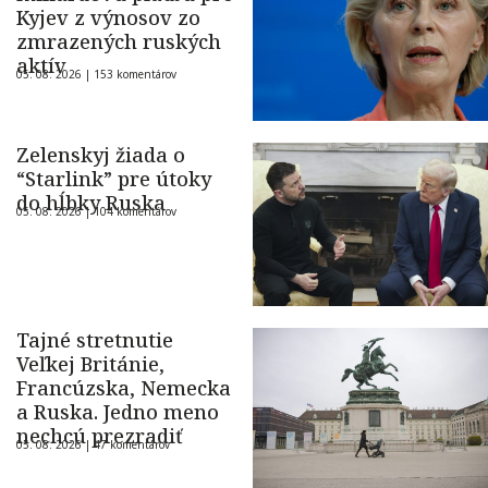
Kyjev z výnosov zo
zmrazených ruských
aktív
05. 08. 2026 |
153 komentárov
Zelenskyj žiada o
“Starlink” pre útoky
do hĺbky Ruska
05. 08. 2026 |
104 komentárov
Tajné stretnutie
Veľkej Británie,
Francúzska, Nemecka
a Ruska. Jedno meno
nechcú prezradiť
05. 08. 2026 |
47 komentárov