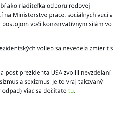
bí ako riaditeľka odboru rodovej
tí na Ministerstve práce, sociálnych vecí a
m postojom voči konzervatívnym silám vo
zidentských volieb sa nevedela zmieriť s
.
a post prezidenta USA zvolili nevzdelaní
asizmus a sexizmus. Je to vraj takzvaný
 odpad) Viac sa dočítate
tu
.