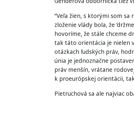
Genderová odborníčka tiež vid
“Veľa žien, s ktorými som sa 
zloženie vlády bola, že ‘držm
hovoríme, že stále chceme dr
tak táto orientácia je nielen 
otázkach ľudských práv, hod
únia je jednoznačne postaven
práv menšín, vrátane rodovej
k proeurópskej orientácii, tak
Pietruchová sa ale najviac o