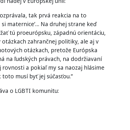
í nádej v Európskej únii:
rozprávala, tak prvá reakcia na to
e si maternice’… Na druhej strane keď
žať tú proeurópsku, západnú orientáciu,
v otázkach zahrančnej politiky, ale aj v
notových otázkach, pretože Európska
á na ľudských právach, na dodržiavaní
 rovnosti a pokiaľ my sa naozaj hlásime
 toto musí byť jej súčasťou.”
báva o LGBTI komunitu: