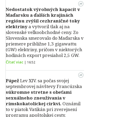
Nedostatok výrobných kapacít v
Maďarsku a ďalších krajinách
regiónu zvýšil cezhraničné toky
elektriny
a vytvoril tlak aj na
slovenské veľkoobchodné ceny. Zo
Slovenska smerovalo do Maďarska v
priemere približne 1,3 gigawattu
(GW) elektriny, pričom v niektorých
hodinách export presiahol 2,5 GW.
Čítať viac
|
16:52
Pápež
Lev XIV. sa počas svojej
septembrovej návštevy Francúzska
súkromne stretne s obeťami
sexuálneho zneužívania v
rímskokatolíckej cirkvi.
Oznámil
to v piatok Vatikán pri zverejnení
programu apoštolskej cesty.