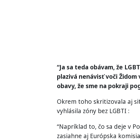
“Ja sa teda obávam, že LGBTI
plazivá nenávisť voči Židom
obavy, že sme na pokraji po
Okrem toho skritizovala aj si
vyhlásila zóny bez LGBTI :
“Napríklad to, čo sa deje v P
zasiahne aj Európska komisia