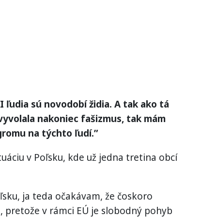
 ľudia sú novodobí židia. A tak ako tá
 vyvolala nakoniec fašizmus, tak mám
gromu na týchto ľudí.”
tuáciu v Poľsku, kde už jedna tretina obcí
oľsku, ja teda očakávam, že čoskoro
, pretože v rámci EÚ je slobodný pohyb