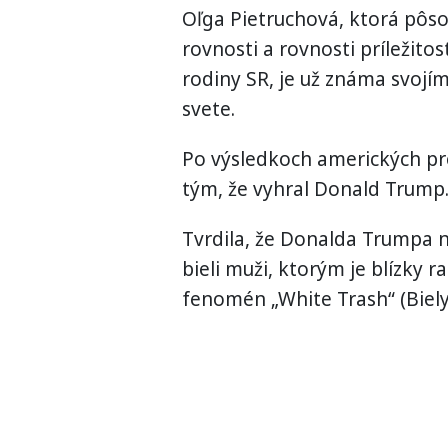
Oľga Pietruchová, ktorá pôso
rovnosti a rovnosti príležitos
rodiny SR, je už známa svojí
svete.
Po výsledkoch amerických pre
tým, že vyhral Donald Trump
Tvrdila, že Donalda Trumpa n
bieli muži, ktorým je blízky r
fenomén „White Trash“ (Biely