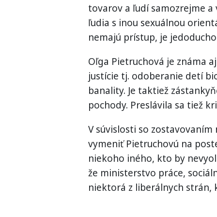
tovarov a ľudí samozrejme a 
ľudia s inou sexuálnou orient
nemajú prístup, je jedoducho 
Oľga Pietruchová je známa aj
justície tj. odoberanie detí 
banality. Je taktiež zástank
pochody. Preslávila sa tiež kr
V súvislosti so zostavovaním
vymeniť Pietruchovú na poste
niekoho iného, kto by nevyol
že ministerstvo práce, sociál
niektorá z liberálnych strán,