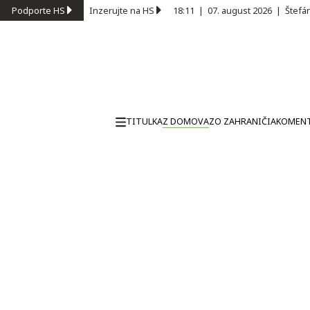
Podporte HS
Inzerujte na HS
18:11
|
07. august 2026
|
Štefá
TITULKA
Z DOMOVA
ZO ZAHRANIČIA
KOMEN