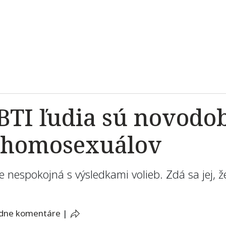
BTI ľudia sú novodo
 homosexuálov
 nespokojná s výsledkami volieb. Zdá sa jej, ž
adne komentáre
|