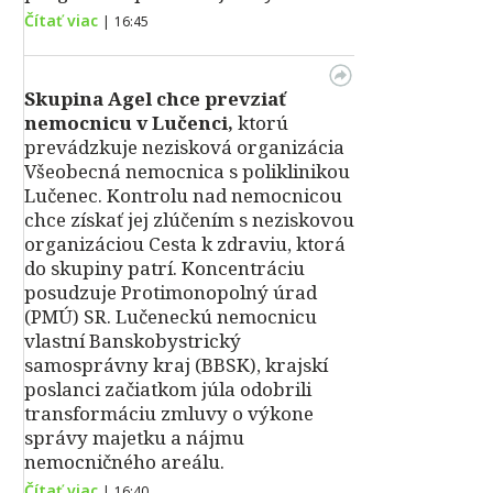
Čítať viac
|
16:45
Skupina Agel chce prevziať
nemocnicu v Lučenci,
ktorú
prevádzkuje nezisková organizácia
Všeobecná nemocnica s poliklinikou
Lučenec. Kontrolu nad nemocnicou
chce získať jej zlúčením s neziskovou
organizáciou Cesta k zdraviu, ktorá
do skupiny patrí. Koncentráciu
posudzuje Protimonopolný úrad
(PMÚ) SR. Lučeneckú nemocnicu
vlastní Banskobystrický
samosprávny kraj (BBSK), krajskí
poslanci začiatkom júla odobrili
transformáciu zmluvy o výkone
správy majetku a nájmu
nemocničného areálu.
Čítať viac
|
16:40