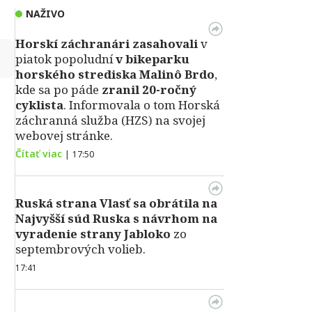
NAŽIVO
Horskí záchranári zasahovali
v
↻
piatok popoludní
v bikeparku
horského strediska Malinô Brdo
,
kde sa po páde
zranil 20-ročný
cyklista
. Informovala o tom Horská
záchranná služba (HZS) na svojej
webovej stránke.
Čítať viac
|
17:50
Ruská strana Vlasť sa obrátila na
Najvyšší súd Ruska s návrhom na
vyradenie strany Jabloko
zo
septembrových volieb.
17:41