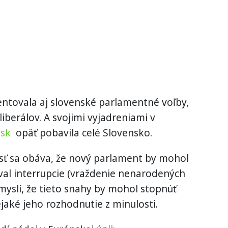
ntovala aj slovenské parlamentné voľby,
liberálov. A svojimi vyjadreniami v
y.sk
opäť pobavila celé Slovensko.
ť sa obáva, že nový parlament by mohol
oval interrupcie (vraždenie nenarodených
e myslí, že tieto snahy by mohol stopnúť
jaké jeho rozhodnutie z minulosti.