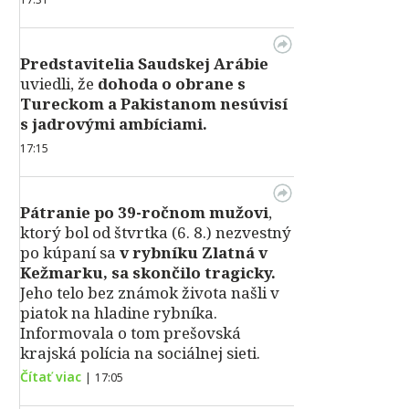
Predstavitelia Saudskej Arábie
uviedli, že
dohoda o obrane s
Tureckom a Pakistanom nesúvisí
s jadrovými ambíciami.
17:15
Pátranie po 39-ročnom mužovi
,
ktorý bol od štvrtka (6. 8.) nezvestný
po kúpaní sa
v rybníku Zlatná v
Kežmarku, sa skončilo tragicky.
Jeho telo bez známok života našli v
piatok na hladine rybníka.
Informovala o tom prešovská
krajská polícia na sociálnej sieti.
Čítať viac
|
17:05