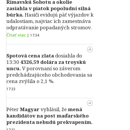
Rimavskú Sobotu a okolie
zasiahla v piatok popoludní silná
búrka.
Hasiči evidujú päť výjazdov k
udalostiam, najviac ich zamestnáva
odpratávanie popadaných stromov.
Čítať viac
|
17:34
Spotová cena zlata
dosiahla do
13:30
4326,59 dolára za troyskú
uncu.
V porovnaní so záverom
predchádzajúceho obchodovania sa
cena zvýšila o 2,1 %.
17:33
Péter
Magyar
vyhlásil, že
mená
kandidátov na post maďarského
prezidenta nebudú prekvapením.
17:31