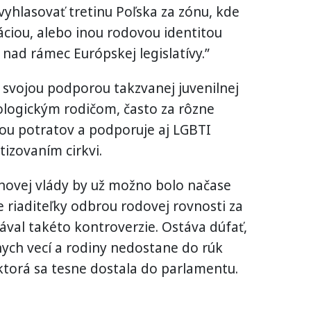
vyhlasovať tretinu Poľska za zónu, kde
áciou, alebo inou rodovou identitou
nad rámec Európskej legislatívy.”
 svojou podporou takzvanej juvenilnej
biologickým rodičom, často za rôzne
yňou potratov a podporuje aj LGBTI
itizovaním cirkvi.
 novej vlády by už možno bolo načase
 riaditeľky odbrou rodovej rovnosti za
ával takéto kontroverzie. Ostáva dúfať,
nych vecí a rodiny nedostane do rúk
 ktorá sa tesne dostala do parlamentu.