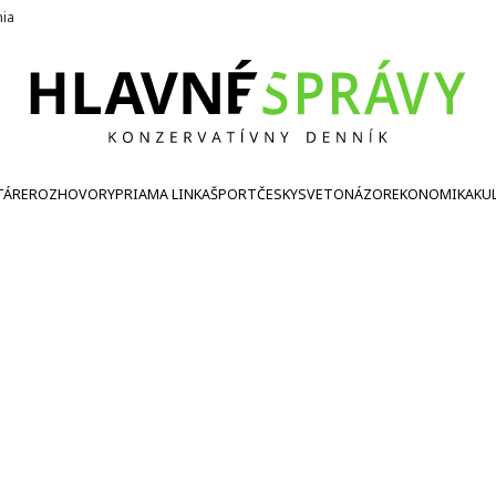
nia
TÁRE
ROZHOVORY
PRIAMA LINKA
ŠPORT
ČESKY
SVETONÁZOR
EKONOMIKA
KU