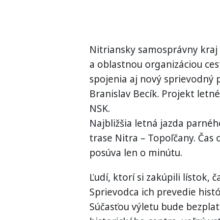
Nitriansky samosprávny kraj 
a oblastnou organizáciou cest
spojenia aj nový sprievodný
Branislav Becík. Projekt letn
NSK.
Najbližšia letná jazda parnéh
trase Nitra – Topoľčany. Čas
posúva len o minútu.
Ľudí, ktorí si zakúpili lístok
Sprievodca ich prevedie hist
Súčasťou výletu bude bezpl