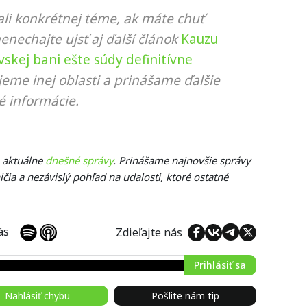
li konkrétnej téme, ak máte chuť
nenechajte ujsť aj ďalší článok
Kauzu
skej bani ešte súdy definitívne
jeme inej oblasti a prinášame ďalšie
é informácie.
e aktuálne
dnešné správy
. Prinášame najnovšie správy
čia a nezávislý pohľad na udalosti, ktoré ostatné
 nás
Zdieľajte nás
Prihlásiť sa
Nahlásiť chybu
Pošlite nám tip