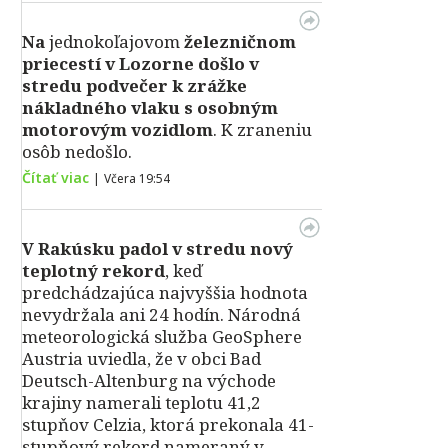
Na
jednokoľajovom
železničnom
priecestí v Lozorne došlo v
stredu podvečer k zrážke
nákladného vlaku s osobným
motorovým vozidlom
. K zraneniu
osôb nedošlo.
Čítať viac
|
Včera 19:54
V Rakúsku padol v stredu nový
teplotný rekord
, keď
predchádzajúca najvyššia hodnota
nevydržala ani 24 hodín. Národná
meteorologická služba GeoSphere
Austria uviedla, že v obci Bad
Deutsch-Altenburg na východe
krajiny namerali teplotu 41,2
stupňov Celzia, ktorá prekonala 41-
stupňový rekord nameraný v