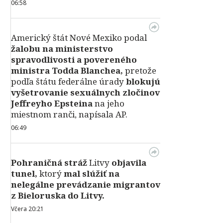
06:58
Americký štát Nové Mexiko podal
žalobu na ministerstvo
spravodlivosti a povereného
ministra Todda Blanchea,
pretože
podľa štátu federálne úrady
blokujú
vyšetrovanie sexuálnych zločinov
Jeffreyho Epsteina
na jeho
miestnom ranči, napísala AP.
06:49
Pohraničná stráž
Litvy
objavila
tunel,
ktorý
mal slúžiť na
nelegálne prevádzanie migrantov
z Bieloruska do Litvy.
Včera 20:21