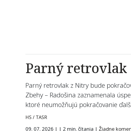
Parný retrovlak
Parný retrovlak z Nitry bude pokračo
Zbehy – Radošina zaznamenala úspešn
ktoré neumožňujú pokračovanie ďalší
HS / TASR
09. 07. 2026
|
|
2 min. čítania
|
Žiadne kome