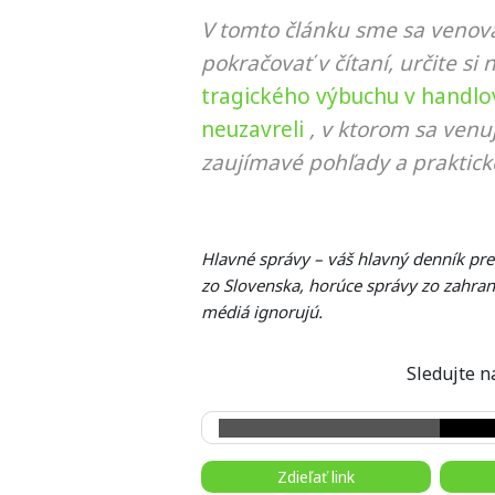
V tomto článku sme sa venova
pokračovať v čítaní, určite si 
tragického výbuchu v handlov
neuzavreli
, v ktorom sa venu
zaujímavé pohľady a praktick
Hlavné správy – váš hlavný denník pr
zo Slovenska, horúce správy zo zahrani
médiá ignorujú.
Sledujte
Zdieľať link