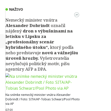
NAŽIVO
Nemecký minister vnútra
Alexander Dobrindt
označil
nájdený
dron s výbušninami na
letisku v Lipsku za
↻
„profesionálny scenár
hybridného útoku“,
ktorý podľa
neho predstavuje
novú a vážnejšiu
úroveň hrozby.
Vyšetrovatelia
nevylučujú politický motív, píšu
agentúry AFP a DPA.
Na snímke nemecký minister vnútra Alexander
Dobrindt / Foto: SITA/AP-Tobias Schwarz/Pool Photo
via AP
07:01