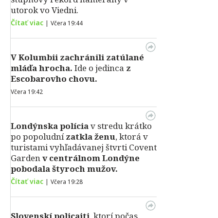
utorok vo Viedni.
Čítať viac
|
Včera 19:44
V Kolumbii zachránili zatúlané
mláďa hrocha.
Ide o jedinca
z
Escobarovho chovu.
Včera 19:42
Londýnska polícia
v stredu krátko
po popoludní
zatkla ženu
, ktorá v
turistami vyhľadávanej štvrti Covent
Garden
v centrálnom Londýne
pobodala štyroch mužov.
Čítať viac
|
Včera 19:28
Slovenskí policajti
, ktorí počas