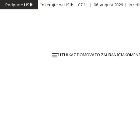
Podporte HS
Inzerujte na HS
07:11
|
06. august 2026
|
Jozef
TITULKA
Z DOMOVA
ZO ZAHRANIČIA
KOMEN