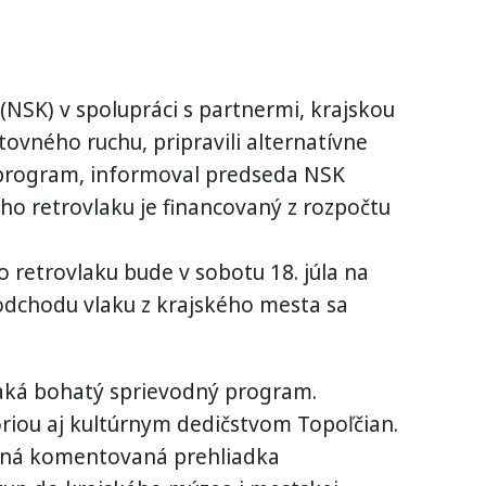
(NSK) v spolupráci s partnermi, krajskou
ovného ruchu, pripravili alternatívne
 program, informoval predseda NSK
ého retrovlaku je financovaný z rozpočtu
o retrovlaku bude v sobotu 18. júla na
 odchodu vlaku z krajského mesta sa
, čaká bohatý sprievodný program.
óriou aj kultúrnym dedičstvom Topoľčian.
atná komentovaná prehliadka