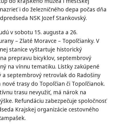
stup do krajského múzea i mestskej
 nazrieť i do železničného depa počas dňa
odpredseda NSK Jozef Stankovský.
udú v sobotu 15. augusta a 26.
urany – Zlaté Moravce – Topoľčianky. V
nej stanice vyštartuje historický
na prepravu bicyklov, septembrový
ný na vínnu tematiku. Lístky zakúpené
ý a septembrový retrovlak do Radošiny
 nové trasy do Topoľčian či Topoľčianok.
tívnu trasu nevyužiť, má nárok na
výške. Refundáciu zabezpečuje spoločnosť
dseda Krajskej organizácie cestovného
 Rampašek.