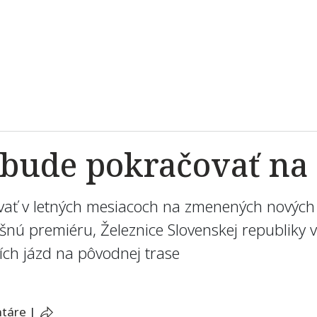
 bude pokračovať na
vať v letných mesiacoch na zmenených nových t
ú premiéru, Železnice Slovenskej republiky v
ch jázd na pôvodnej trase
ntáre
|