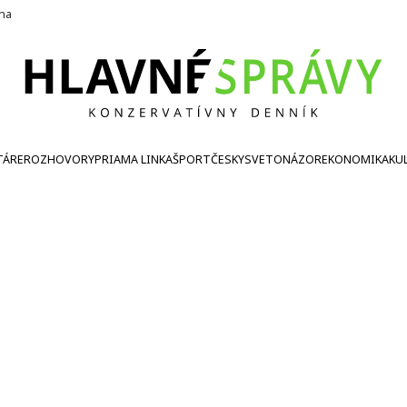
ína
TÁRE
ROZHOVORY
PRIAMA LINKA
ŠPORT
ČESKY
SVETONÁZOR
EKONOMIKA
KU