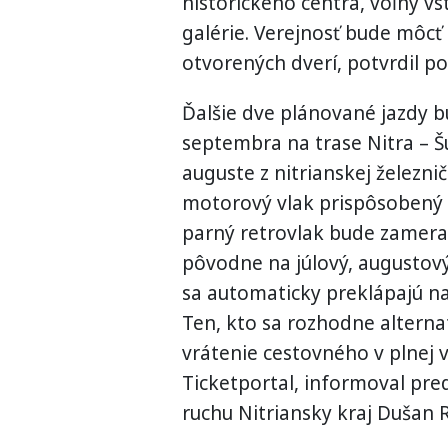
historického centra, voľný v
galérie. Verejnosť bude môcť
otvorených dverí, potvrdil p
Ďalšie dve plánované jazdy b
septembra na trase Nitra – Š
auguste z nitrianskej železnič
motorový vlak prispôsobený 
parný retrovlak bude zamera
pôvodne na júlový, augustov
sa automaticky preklápajú na
Ten, kto sa rozhodne alterna
vrátenie cestovného v plnej 
Ticketportal, informoval pre
ruchu Nitriansky kraj Dušan