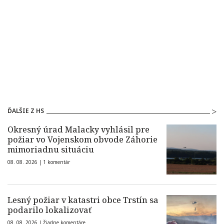
ĎALŠIE Z HS
Okresný úrad Malacky vyhlásil pre
požiar vo Vojenskom obvode Záhorie
mimoriadnu situáciu
08. 08. 2026 |
1 komentár
Lesný požiar v katastri obce Trstín sa
podarilo lokalizovať
08. 08. 2026 |
Žiadne komentáre