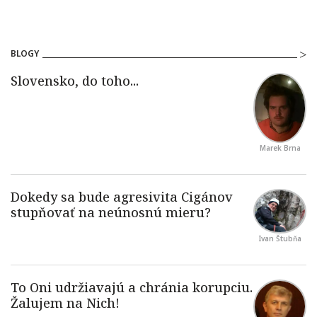
BLOGY
Marek Brna
Ivan Štubňa