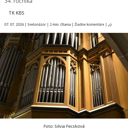
34. ročníka
TK KBS
07. 07. 2026
|
Svetonázor
|
2 min. čítania
|
Žiadne komentáre
|
Foto: Silvia Fecsková