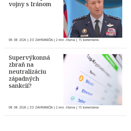
vojny s Iránom
08. 08. 2026
|
ZO ZAHRANIČIA
|
2 min. čítania
|
15 komentárov
Supervýkonná
zbraň na
neutralizáciu
západných
sankcií?
08. 08. 2026
|
ZO ZAHRANIČIA
|
2 min. čítania
|
15 komentárov