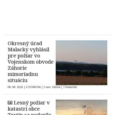
Okresný úrad
Malacky vyhlásil
pre požiar vo
Vojenskom obvode
Záhorie
mimoriadnu
situáciu
08. 08. 2026
|
Z DOMOVA
|
2 min. čítania
|
1 komentár
Lesný požiar v
katastri obce
Trstín sa podarilo