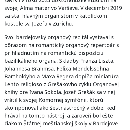
zavŕšil v roku 2023 doktorandské štúdium na
svojej Alma mater vo Varšave. V decembri 2019
sa stal hlavným organistom v katolíckom
kostole sv. Jozefa v Zürichu.
Svoj bardejovský organový recitál vystaval s
dôrazom na romantický organový repertoár s
prihliadnutím na romantickú dispozíciu
bazilikálneho organa. Skladby Franza Liszta,
Johannesa Brahmsa, Felixa Mendelssohna-
Bartholdyho a Maxa Regera dopĺňa miniatúra
Lento religioso z Grešákovho cyklu Organovej
knihy pre Ivana Sokola. Jozef Grešák sa v nej
vrátil k svojej Komornej symfónii, ktorú
skomponoval ako šestnásťročný v dobe, keď
hrával na tomto nástroji a zároveň bol ešte
žiakom Štátnej meštianskej školy v Bardejove.