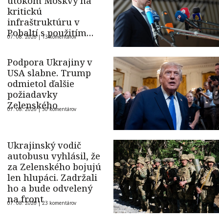
útokom Moskvy na
kritickú
infraštruktúru v
Pobaltí s použitím
07. 08. 2026 |
13 komentárov
ukrajinského dronu
Podpora Ukrajiny v
USA slabne. Trump
odmietol ďalšie
požiadavky
Zelenského
07. 08. 2026 |
50 komentárov
Ukrajinský vodič
autobusu vyhlásil, že
za Zelenského bojujú
len hlupáci. Zadržali
ho a bude odvelený
na front
07. 08. 2026 |
23 komentárov