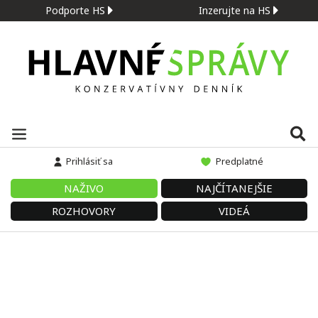
Podporte HS
Inzerujte na HS
Prihlásiť sa
Predplatné
NAŽIVO
NAJČÍTANEJŠIE
ROZHOVORY
VIDEÁ