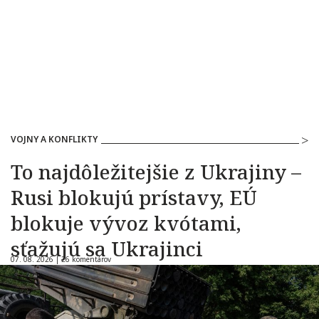
VOJNY A KONFLIKTY
To najdôležitejšie z Ukrajiny –
Rusi blokujú prístavy, EÚ
blokuje vývoz kvótami,
sťažujú sa Ukrajinci
07. 08. 2026 |
26 komentárov