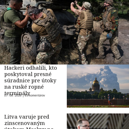
Hackeri odhalili, kto
poskytoval presné
súradnice pre útoky
na ruské ropné
terminály
07. 08. 2026 |
67 komentárov
Litva varuje pred
zinscenovaným