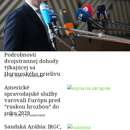
Podrobnosti
dvojstrannej dohody
týkajúcej sa
Hormuského prielivu
07. 08. 2026 |
5 komentárov
Americké
spravodajské služby
varovali Európu pred
“ruskou hrozbou” do
roku 2029
07. 08. 2026 |
13 komentárov
Saudská Arábia: IRGC,