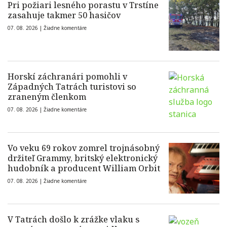
Pri požiari lesného porastu v Trstíne
zasahuje takmer 50 hasičov
07. 08. 2026 |
Žiadne komentáre
Horskí záchranári pomohli v
Západných Tatrách turistovi so
zraneným členkom
07. 08. 2026 |
Žiadne komentáre
Vo veku 69 rokov zomrel trojnásobný
držiteľ Grammy, britský elektronický
hudobník a producent William Orbit
07. 08. 2026 |
Žiadne komentáre
V Tatrách došlo k zrážke vlaku s