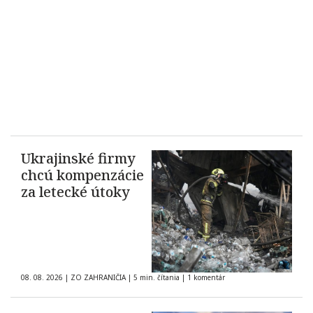
Ukrajinské firmy
chcú kompenzácie
za letecké útoky
08. 08. 2026
|
ZO ZAHRANIČIA
|
5 min. čítania
|
1 komentár