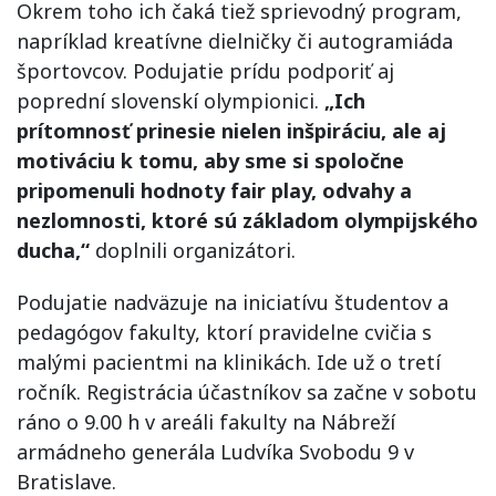
Okrem toho ich čaká tiež sprievodný program,
napríklad kreatívne dielničky či autogramiáda
športovcov. Podujatie prídu podporiť aj
poprední slovenskí olympionici.
„Ich
prítomnosť prinesie nielen inšpiráciu, ale aj
motiváciu k tomu, aby sme si spoločne
pripomenuli hodnoty fair play, odvahy a
nezlomnosti, ktoré sú základom olympijského
ducha,“
doplnili organizátori.
Podujatie nadväzuje na iniciatívu študentov a
pedagógov fakulty, ktorí pravidelne cvičia s
malými pacientmi na klinikách. Ide už o tretí
ročník. Registrácia účastníkov sa začne v sobotu
ráno o 9.00 h v areáli fakulty na Nábreží
armádneho generála Ludvíka Svobodu 9 v
Bratislave.