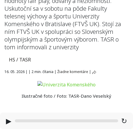
hodnoty fair play, odvahy a nezlomnosti.
Uskutoční sa v sobotu na pôde Fakulty
telesnej výchovy a športu Univerzity
Komenského v Bratislave (FTVŠ UK). Stojí za
ním FTVŠ UK v spolupráci so Slovenským
olympijským a športovým výborom. TASR o
tom informovali z univerzity
HS / TASR
16. 05. 2026
|
|
2 min. čítania
|
Žiadne komentáre
|
Ilustračné foto / Foto: TASR-Dano Veselský
▶
↻