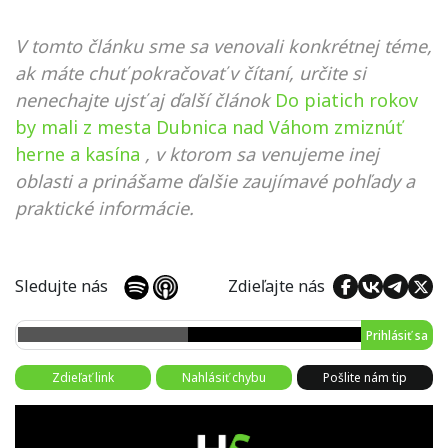
V tomto článku sme sa venovali konkrétnej téme,
ak máte chuť pokračovať v čítaní, určite si
nenechajte ujsť aj ďalší článok
Do piatich rokov
by mali z mesta Dubnica nad Váhom zmiznúť
herne a kasína
, v ktorom sa venujeme inej
oblasti a prinášame ďalšie zaujímavé pohľady a
praktické informácie.
Sledujte nás
Zdieľajte nás
Prihlásiť sa
Zdieľať link
Nahlásiť chybu
Pošlite nám tip