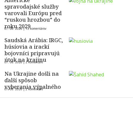
Americké
spravodajské služby
varovali Európu pred
“ruskou hrozbou” do
roku 2029
07. 08. 2026 |
13 komentárov
Saudská Arábia: IRGC,
húsíovia a irackí
bojovníci pripravujú
útok na krajinu
07. 08. 2026 |
2 komentáre
Na Ukrajine došli na
ďalší spôsob
vyberania výpalného
07. 08. 2026 |
2 komentáre