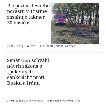
Pri požiari lesného
porastu v Trstíne
zasahuje takmer
50 hasičov
07. 08. 2026
|
REGIÓNY
|
1 min. čítania
|
Žiadne komentáre
Senát USA schválil
návrh zákona o
„pekelných
sankciách“ proti
Rusku a Iránu
07. 08. 2026
|
ZO ZAHRANIČIA
|
1 min. čítania
|
69 komentárov