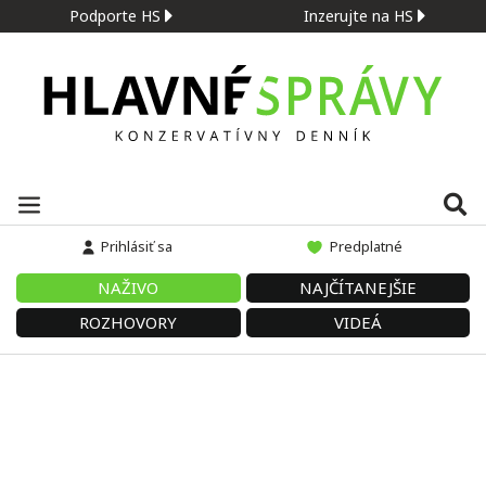
Podporte HS
Inzerujte na HS
Prihlásiť sa
Predplatné
NAŽIVO
NAJČÍTANEJŠIE
ROZHOVORY
VIDEÁ