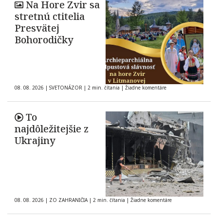
Na Hore Zvir sa
stretnú ctitelia
Presvätej
Bohorodičky
08. 08. 2026
|
SVETONÁZOR
|
2 min. čítania
|
Žiadne komentáre
To
najdôležitejšie z
Ukrajiny
08. 08. 2026
|
ZO ZAHRANIČIA
|
2 min. čítania
|
Žiadne komentáre