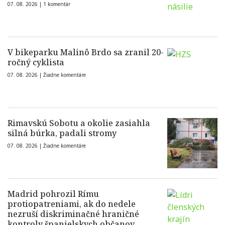
07. 08. 2026 |
1 komentár
V bikeparku Malinô Brdo sa zranil 20-
ročný cyklista
07. 08. 2026 |
Žiadne komentáre
Rimavskú Sobotu a okolie zasiahla
silná búrka, padali stromy
07. 08. 2026 |
Žiadne komentáre
Madrid pohrozil Rímu
protiopatreniami, ak do nedele
nezruší diskriminačné hraničné
kontroly španielskych občanov