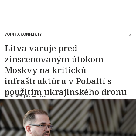
VOJNY A KONFLIKTY
Litva varuje pred
zinscenovaným útokom
Moskvy na kritickú
infraštruktúru v Pobaltí s
použitím ukrajinského dronu
07. 08. 2026 |
9 komentárov