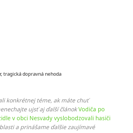
r
,
tragická dopravná nehoda
li konkrétnej téme, ak máte chuť
nenechajte ujsť aj ďalší článok
Vodiča po
dle v obci Nesvady vyslobodzovali hasiči
blasti a prinášame ďalšie zaujímavé