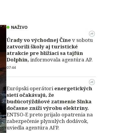
NAŽIVO
Úrady vo východnej Číne
v sobotu
zatvorili školy aj turistické
atrakcie pre blížiaci sa tajfún
Dolphin,
informovala agentúra AP.
07:44
Európski operátori
energetických
sietí očakávajú, že
budúcotýždňové zatmenie Slnka
dočasne zníži výrobu elektriny.
ENTSO‑E preto prijalo opatrenia na
zabezpečenie plynulých dodávok,
uviedla agentúra AFP.