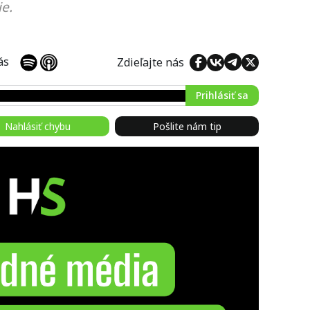
e.
 nás
Zdieľajte nás
Prihlásiť sa
Nahlásiť chybu
Pošlite nám tip