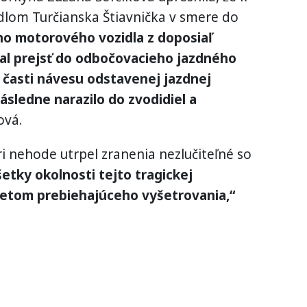
lom Turčianska Štiavnička v smere do
o motorového vozidla z doposiaľ
mal prejsť do odbočovacieho jazdného
j časti návesu odstavenej jazdnej
ásledne narazilo do zvodidiel a
ová.
ri nehode utrpel zranenia nezlučiteľné so
etky okolnosti tejto tragickej
etom prebiehajúceho vyšetrovania,“