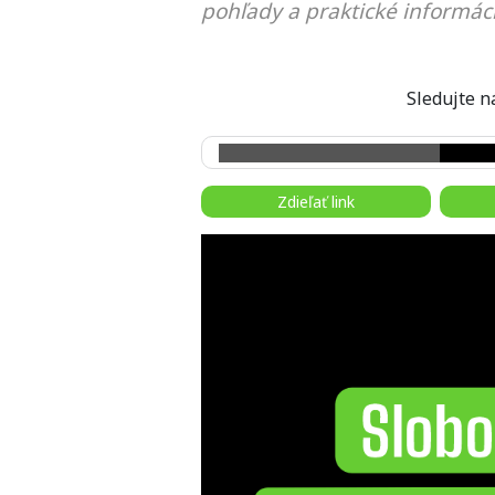
pohľady a praktické informáci
Sledujte
Zdieľať link