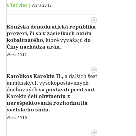
Čítať viac
|
Včera 20:13
Konžská demokratická republika
preverí, či sa v zásielkach oxidu
kobaltnatého
, ktoré vyvážajú
do
Číny nachádza urán.
Včera 20:12
Katolikos Karekin II.,
a ďalších šesť
arménskych vysokopostavených
duchovných
sa postavili pred súd.
Karekin
čelí obvineniu z
nerešpektovania rozhodnutia
svetského súdu.
Včera 20:10