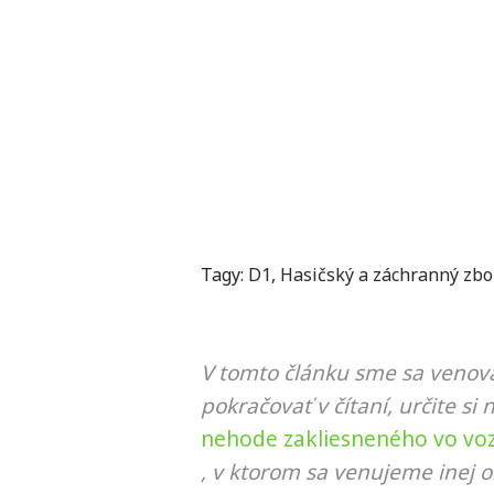
Tagy:
D1
,
Hasičský a záchranný zbo
V tomto článku sme sa venova
pokračovať v čítaní, určite si 
nehode zakliesneného vo vozi
, v ktorom sa venujeme inej o