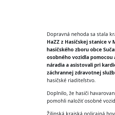
Dopravná nehoda sa stala kr
HaZZ z Hasičskej stanice v 
hasičského zboru obce Suča
osobného vozidla pomocou 
náradia a asistovali pri kar
záchrannej zdravotnej služb
hasičské riaditeľstvo.
Doplnilo, že hasiči havarovan
pomohli naložiť osobné vozidl
Žilinská krajská policajná ho