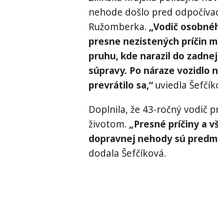
nehode došlo pred odpočívad
Ružomberka.
„Vodič osobnéh
presne nezistených príčin 
pruhu, kde narazil do zadne
súpravy. Po náraze vozidlo n
prevrátilo sa,“
uviedla Šefčík
Doplnila, že 43-ročný vodič p
životom.
„Presné príčiny a vš
dopravnej nehody sú predm
dodala Šefčíková.