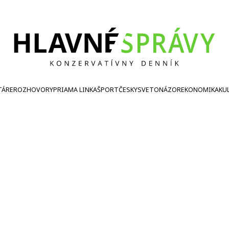
TÁRE
ROZHOVORY
PRIAMA LINKA
ŠPORT
ČESKY
SVETONÁZOR
EKONOMIKA
KU