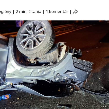
egióny
|
2 min. čítania
|
1 komentár
|