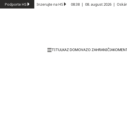
Podporte HS
Inzerujte na HS
08:38
|
08. august 2026
|
Oskár
TITULKA
Z DOMOVA
ZO ZAHRANIČIA
KOMEN