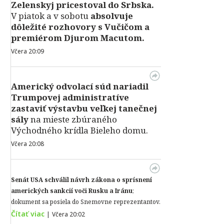
Zelenskyj pricestoval do Srbska.
V piatok a v sobotu
absolvuje
dôležité rozhovory s Vučičom a
premiérom Djurom Macutom.
Včera 20:09
Americký odvolací súd nariadil
Trumpovej administratíve
zastaviť výstavbu veľkej tanečnej
sály
na mieste zbúraného
Východného krídla Bieleho domu.
Včera 20:08
Senát USA schválil návrh zákona o sprísnení
amerických sankcií voči Rusku a Iránu
;
dokument sa posiela do Snemovne reprezentantov.
Čítať viac
|
Včera 20:02