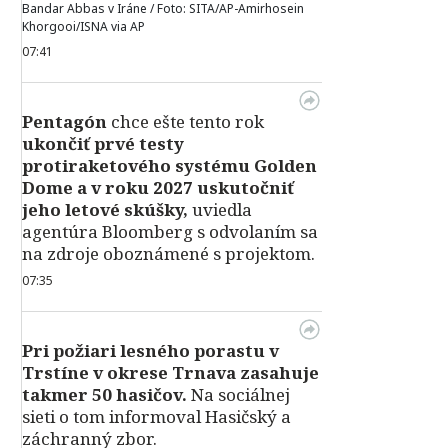
Bandar Abbas v Iráne / Foto: SITA/AP-Amirhosein
Khorgooi/ISNA via AP
07:41
Pentagón
chce ešte tento rok
ukončiť prvé testy
protiraketového systému Golden
Dome a v roku 2027 uskutočniť
jeho letové skúšky,
uviedla
agentúra Bloomberg s odvolaním sa
na zdroje oboznámené s projektom.
07:35
Pri požiari lesného porastu v
Trstíne v okrese Trnava zasahuje
takmer 50 hasičov.
Na sociálnej
sieti o tom informoval Hasičský a
záchranný zbor.