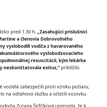
átko pred 1.30 h.
„Zasahujúci príslušníci
Martine a členovia Dobrovoľného
ny vyslobodili vodiča z havarovaného
akumulátorového vyslobodzovacieho
diopulmonálnej resuscitácii, kým lekárka
y neskonštatovala exitus,“
priblížilo
é vozidlá zabezpečili proti vzniku požiaru,
o na odťahovú službu a očistili vozovku.
vorkyňa Zuzana Šefčíková upresnila, že k