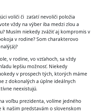
ci voliči či zaťatí nevoliči položia
vote vždy na výber iba medzi zlou a
? Musím niekedy zvážiť aj kompromis v
pokoja v rodine? Som charakterovo
nalý(á)?
ole, v rodine, vo vzťahoch, sa vždy
ľadu lepšiu možnosť. Niekedy
nokedy v prospech tých, ktorých máme
me z dokonalých a úplne ideálnych
tívne neexistujú.
a voľbu prezidenta, volíme jedného
žšie k našim predstavám o slovenskom