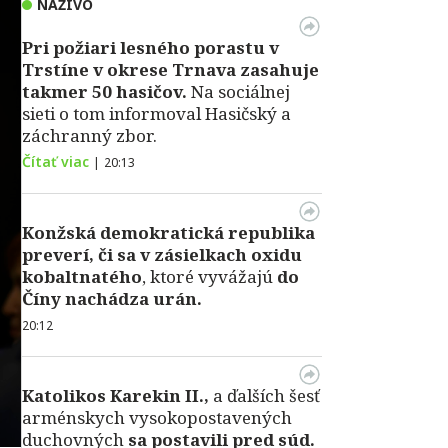
NAŽIVO
Pri požiari lesného porastu v
Trstíne v okrese Trnava zasahuje
takmer 50 hasičov.
Na sociálnej
sieti o tom informoval Hasičský a
záchranný zbor.
Čítať viac
|
20:13
Konžská demokratická republika
preverí, či sa v zásielkach oxidu
kobaltnatého
, ktoré vyvážajú
do
Číny nachádza urán.
20:12
Katolikos Karekin II.,
a ďalších šesť
arménskych vysokopostavených
duchovných
sa postavili pred súd.