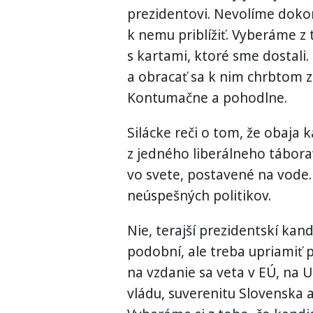
prezidentovi. Nevolíme dokon
k nemu priblížiť. Vyberáme z
s kartami, ktoré sme dostali
a obracať sa k nim chrbtom 
Kontumačne a pohodlne.
Silácke reči o tom, že obaja 
z jedného liberálneho tábora“
vo svete, postavené na vode
neúspešných politikov.
Nie, terajší prezidentskí kan
podobní, ale treba upriamiť p
na vzdanie sa veta v EÚ, na U
vládu, suverenitu Slovenska 