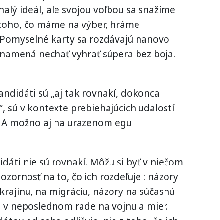
alý ideál, ale svojou voľbou sa snažíme
 toho, čo máme na výber, hráme
. Pomyselné karty sa rozdávajú nanovo
znamená nechať vyhrať súpera bez boja.
kandidáti sú „aj tak rovnakí, dokonca
, sú v kontexte prebiehajúcich udalostí
. A možno aj na urazenom egu
didáti nie sú rovnakí. Môžu si byť v niečom
ozornosť na to, čo ich rozdeľuje : názory
krajinu, na migráciu, názory na súčasnú
a v neposlednom rade na vojnu a mier.