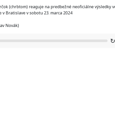
čok (chrbtom) reaguje na predbežné neoficiálne výsledky v
e v Bratislave v sobotu 23. marca 2024
lav Novák)