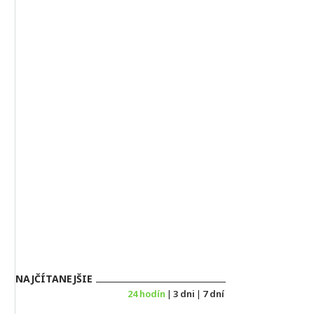
NAJČÍTANEJŠIE
24 hodín
|
3 dni
|
7 dní