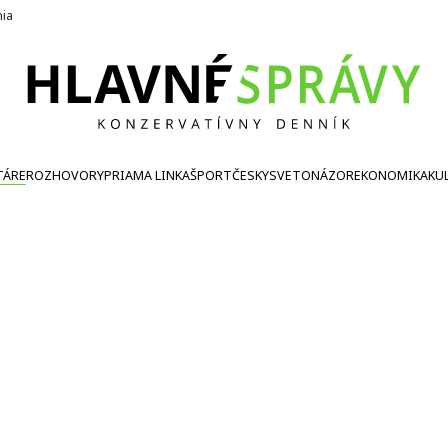
nia
TÁRE
ROZHOVORY
PRIAMA LINKA
ŠPORT
ČESKY
SVETONÁZOR
EKONOMIKA
KU