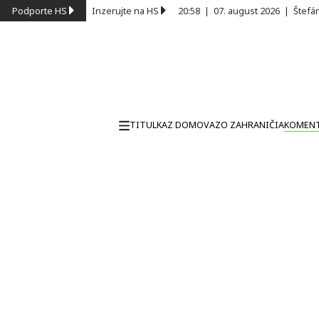
Podporte HS
Inzerujte na HS
20:58
|
07. august 2026
|
Štefá
TITULKA
Z DOMOVA
ZO ZAHRANIČIA
KOMEN