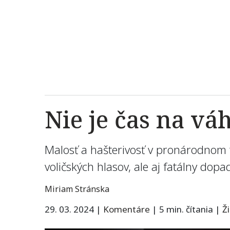
Nie je čas na vá
Malosť a hašterivosť v pronárodnom tá
voličských hlasov, ale aj fatálny dop
Miriam Stránska
29. 03. 2024
|
Komentáre
|
5 min. čítania
|
Ž