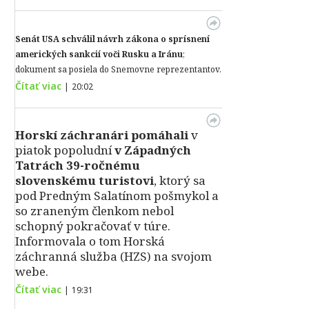
Senát USA schválil návrh zákona o sprísnení
amerických sankcií voči Rusku a Iránu
;
dokument sa posiela do Snemovne reprezentantov.
Čítať viac
|
20:02
Horskí záchranári pomáhali
v
piatok popoludní
v Západných
Tatrách 39-ročnému
slovenskému turistovi
, ktorý sa
pod Predným Salatínom pošmykol a
so zraneným členkom nebol
schopný pokračovať v túre.
Informovala o tom Horská
záchranná služba (HZS) na svojom
webe.
Čítať viac
|
19:31