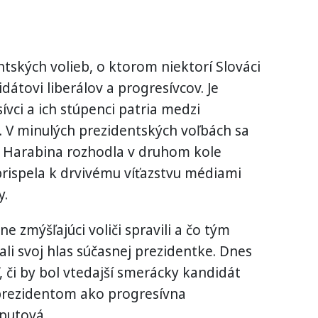
tských volieb, o ktorom niektorí Slováci
átovi liberálov a progresívcov. Je
vci a ich stúpenci patria medzi
v. V minulých prezidentských voľbách sa
a Harabina rozhodla v druhom kole
 prispela k drvivému víťazstvu médiami
y.
e zmýšľajúci voliči spravili a čo tým
ali svoj hlas súčasnej prezidentke. Dnes
či by bol vtedajší smerácky kandidát
prezidentom ako progresívna
aputová.