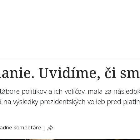
hanie. Uvidíme, či sm
bore politikov a ich voličov, mala za následok
ad na výsledky prezidentských volieb pred piati
iadne komentáre
|