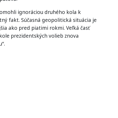
pomohli ignoráciou druhého kola k
tný fakt. Súčasná geopolitická situácia je
jšia ako pred piatimi rokmi. Veľká časť
kole prezidentských volieb znova
u“.