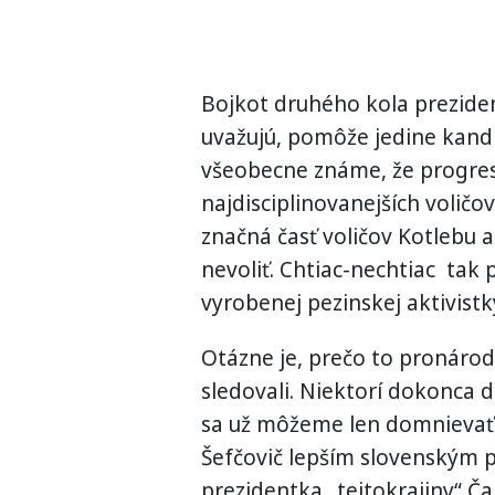
Bojkot druhého kola preziden
uvažujú, pomôže jedine kandid
všeobecne známe, že progresí
najdisciplinovanejších voličo
značná časť voličov Kotlebu 
nevoliť. Chtiac-nechtiac tak
vyrobenej pezinskej aktivistk
Otázne je, prečo to pronárodn
sledovali. Niektorí dokonca d
sa už môžeme len domnievať, 
Šefčovič lepším slovenským 
prezidentka „tejtokrajiny“ Č