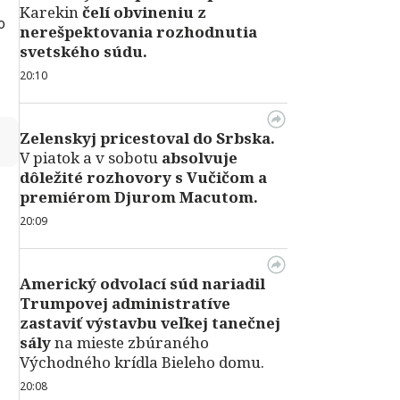
Karekin
čelí obvineniu z
o
nerešpektovania rozhodnutia
svetského súdu.
20:10
↻
Zelenskyj pricestoval do Srbska.
V piatok a v sobotu
absolvuje
dôležité rozhovory s Vučičom a
premiérom Djurom Macutom.
20:09
Americký odvolací súd nariadil
Trumpovej administratíve
zastaviť výstavbu veľkej tanečnej
sály
na mieste zbúraného
Východného krídla Bieleho domu.
20:08