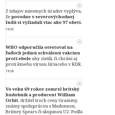
Z údajov miestnych úradov vyplýva,
že
povodne v severovýchodnej
Indii si vyžiadali viac ako 97 obetí.
19:30
WHO odporučila otestovať na
ľuďoch jedinú schválenú vakcínu
proti ebole
aby zistili, či chráni aj
proti kmeňu vírusu šíriaceho v KDR.
19:28
Vo veku 69 rokov zomrel britský
hudobník a producent William
Orbit
, držiteľ troch ceny Grammy,
známy spoluprácou s Madonnou,
Britney Spears či skupinou U2. Podľa