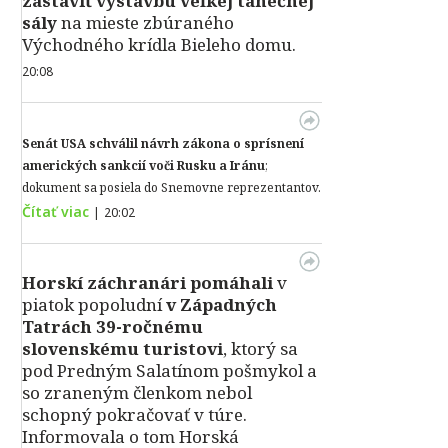
zastaviť výstavbu veľkej tanečnej
sály
na mieste zbúraného
Východného krídla Bieleho domu.
20:08
Senát USA schválil návrh zákona o sprísnení
amerických sankcií voči Rusku a Iránu
;
dokument sa posiela do Snemovne reprezentantov.
Čítať viac
|
20:02
Horskí záchranári pomáhali
v
piatok popoludní
v Západných
Tatrách 39-ročnému
slovenskému turistovi
, ktorý sa
pod Predným Salatínom pošmykol a
so zraneným členkom nebol
schopný pokračovať v túre.
Informovala o tom Horská