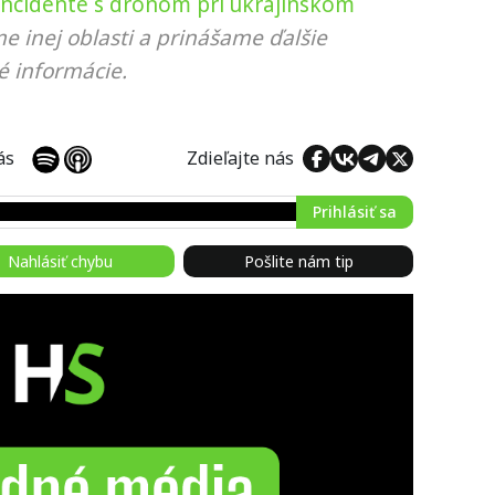
incidente s dronom pri ukrajinskom
e inej oblasti a prinášame ďalšie
é informácie.
 nás
Zdieľajte nás
Prihlásiť sa
Nahlásiť chybu
Pošlite nám tip