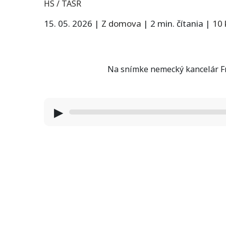
HS / TASR
15. 05. 2026
|
Z domova
|
2 min. čítania
|
10
Na snímke nemecký kancelár Fr
▶