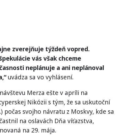
ajne zverejňuje týždeň vopred.
špekulácie vás však chceme
účasnosti neplánuje a ani neplánoval
a,“
uvádza sa vo vyhlásení.
návštevu Merza ešte v apríli na
perskej Nikózii s tým, že sa uskutoční
.) počas svojho návratu z Moskvy, kde sa
častnil na oslavách Dňa víťazstva,
ánovaná na 29. mája.