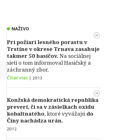
NAŽIVO
Pri požiari lesného porastu v
Trstíne v okrese Trnava zasahuje
takmer 50 hasičov.
Na sociálnej
sieti o tom informoval Hasičský a
↻
záchranný zbor.
Čítať viac
|
20:13
Konžská demokratická republika
preverí, či sa v zásielkach oxidu
kobaltnatého
, ktoré vyvážajú
do
Číny nachádza urán.
20:12