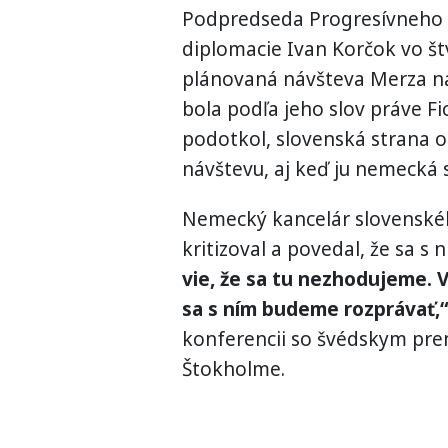
Podpredseda Progresívneho S
diplomacie Ivan Korčok vo štv
plánovaná návšteva Merza n
bola podľa jeho slov práve F
podotkol, slovenská strana 
návštevu, aj keď ju nemecká 
Nemecký kancelár slovenské
kritizoval a povedal, že sa s
vie, že sa tu nezhodujeme. 
sa s ním budeme rozprávať,“
konferencii so švédskym pr
Štokholme.