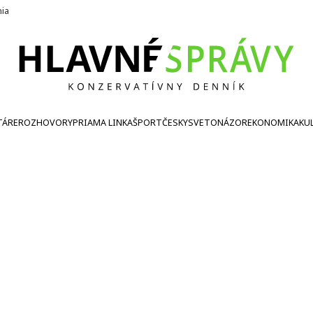
nia
TÁRE
ROZHOVORY
PRIAMA LINKA
ŠPORT
ČESKY
SVETONÁZOR
EKONOMIKA
KU