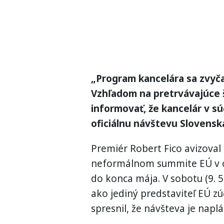
„Program kancelára sa zvyč
Vzhľadom na pretrvávajúce 
informovať, že kancelár v s
oficiálnu návštevu Slovensk
Premiér Robert Fico avizoval 
neformálnom summite EÚ v cy
do konca mája. V sobotu (9. 5
ako jediný predstaviteľ EÚ zú
spresnil, že návšteva je napl