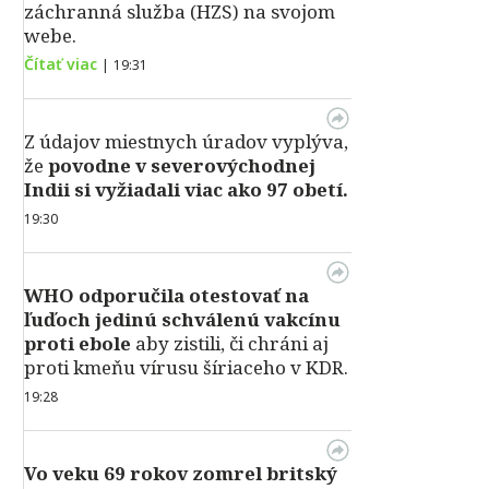
záchranná služba (HZS) na svojom
webe.
Čítať viac
|
19:31
Z údajov miestnych úradov vyplýva,
že
povodne v severovýchodnej
Indii si vyžiadali viac ako 97 obetí.
19:30
WHO odporučila otestovať na
ľuďoch jedinú schválenú vakcínu
proti ebole
aby zistili, či chráni aj
proti kmeňu vírusu šíriaceho v KDR.
19:28
Vo veku 69 rokov zomrel britský