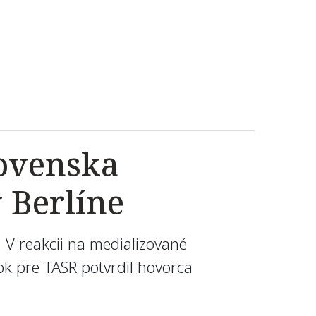
ovenska
 Berlíne
 V reakcii na medializované
ok pre TASR potvrdil hovorca