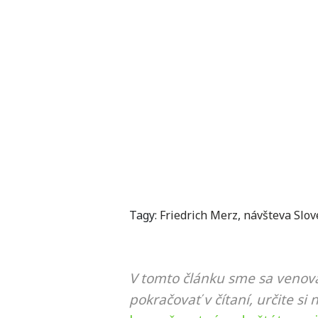
Tagy:
Friedrich Merz
,
návšteva Slo
V tomto článku sme sa venova
pokračovať v čítaní, určite si 