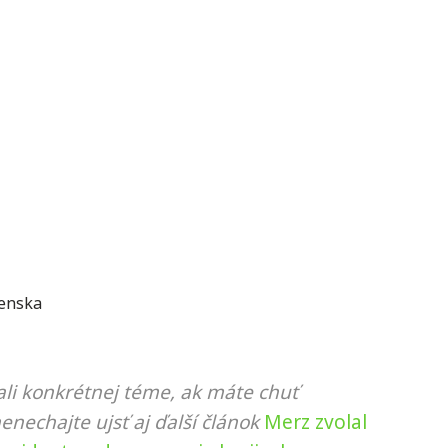
venska
li konkrétnej téme, ak máte chuť
nenechajte ujsť aj ďalší článok
Merz zvolal