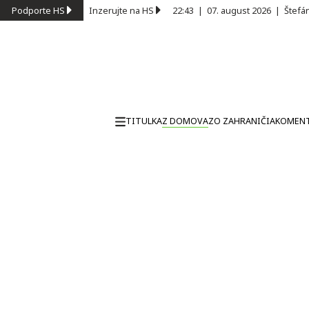
Podporte HS
Inzerujte na HS
22:43
|
07. august 2026
|
Štefá
TITULKA
Z DOMOVA
ZO ZAHRANIČIA
KOMEN