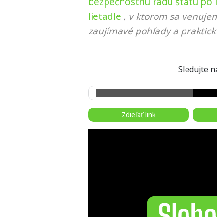
bezpečnostnú radu štátu po 
lietadle
, v ktorom sa venujem
zaujímavé pohľady a praktick
Sledujte
Zdieľať link