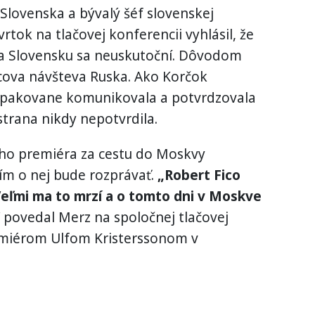
lovenska a bývalý šéf slovenskej
rtok na tlačovej konferencii vyhlásil, že
a Slovensku sa neuskutoční. Dôvodom
icova návšteva Ruska. Ako Korčok
opakovane komunikovala a potvrdzovala
strana nikdy nepotvrdila.
ho premiéra za cestu do Moskvy
 ním o nej bude rozprávať.
„Robert Fico
Veľmi ma to mrzí a o tomto dni v Moskve
povedal Merz na spoločnej tlačovej
emiérom Ulfom Kristerssonom v